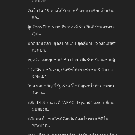
ลดฮวบ!...
ติดโควิด-19 ต้องได้รักษาฟรี หากถูกเรียกเก็บเงิน
แจ...
ผู้บริหารThe Nine ติวานนท์ ร่วมยินดีร้านอาหาร
ญี่ป...
นวดผ่อนคลายสุดสบายแบบสุดคุ้มกับ “Spabuffet”
ณ สปา...
หยุดวิ่ง ไม่หยุดช่วย! Brother เปิดรับบริจาคช่วยผู้...
"ส.ส.จีรเดช”มอบถุงยังชีพให้ประชาชน 3 อำเภอ
จ.พะเยา...
“ส.ส.จอมขวัญ”จี้รัฐเร่งแก้ไขปัญหาน้ำท่วมชุมชน
วัดบา...
ปลัด DES ร่วมเวที "APAC Beyond" แลกเปลี่ยน
มุมมองก...
ปลัดมท.ย้ำ พาณิชย์จังหวัดต้องเป็นขรก.ที่ดีใน
พระบาท...