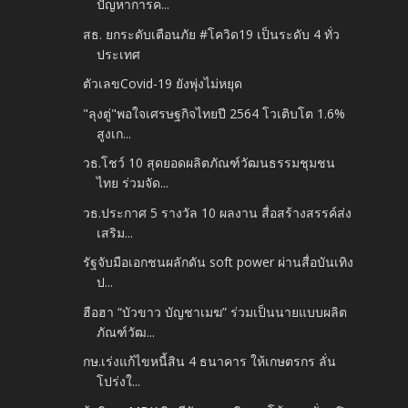
ปัญหาการค...
สธ. ยกระดับเตือนภัย #โควิด19 เป็นระดับ 4 ทั่ว
ประเทศ
ตัวเลขCovid-19 ยังพุ่งไม่หยุด
"ลุงตู่"พอใจเศรษฐกิจไทยปี 2564 โวเติบโต 1.6%
สูงเก...
วธ.โชว์ 10 สุดยอดผลิตภัณฑ์วัฒนธรรมชุมชน
ไทย ร่วมจัด...
วธ.ประกาศ 5 รางวัล 10 ผลงาน สื่อสร้างสรรค์ส่ง
เสริม...
รัฐจับมือเอกชนผลักดัน soft power ผ่านสื่อบันเทิง
ป...
ฮือฮา “บัวขาว บัญชาเมฆ” ร่วมเป็นนายแบบผลิต
ภัณฑ์วัฒ...
กษ.เร่งแก้ไขหนี้สิน 4 ธนาคาร ให้เกษตรกร ลั่น
โปร่งใ...