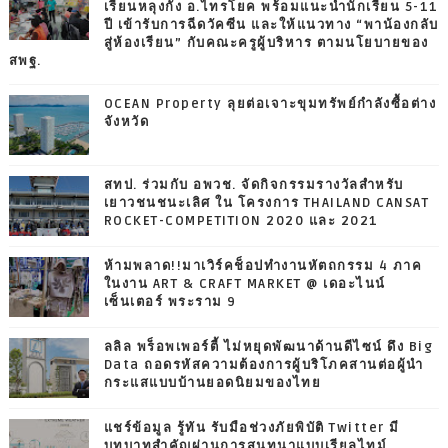
เรียนหลุงกัง อ.ไทรโยค พร้อมแนะนำนักเรียน 5-11
ปี เข้ารับการฉีดวัคซีน และให้แนวทาง “พาน้องกลับ
สู่ห้องเรียน” กับคณะครูผู้บริหาร ตามนโยบายของ
สพฐ.
OCEAN Property ลุยต่อเจาะขุมทรัพย์กำลังซื้อต่าง
จังหวัด
สทป. ร่วมกับ อพวช. จัดกิจกรรมรางวัลสำหรับ
เยาวชนชนะเลิศ ใน โครงการ THAILAND CANSAT
ROCKET-COMPETITION 2020 และ 2021
ห้ามพลาด!!มาเวิร์คช็อปทำงานหัตถกรรม 4 ภาค
ในงาน ART & CRAFT MARKET @ เดอะไนน์
เซ็นเตอร์ พระราม 9
ลลิล พร็อพเพอร์ตี้ ไม่หยุดพัฒนาด้านดีไซน์ ดึง Big
Data ถอดรหัสความต้องการผู้บริโภคสานต่อผู้นำ
กระแสแบบบ้านยอดนิยมของไทย
แชร์ข้อมูล รู้ทัน รับมือช่วงภัยพิบัติ Twitter มี
บทบาทสำคัญผ่านการสนทนาแบบเรียลไทม์