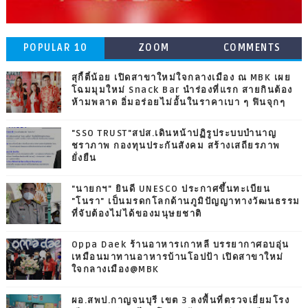
POPULAR 10
ZOOM
COMMENTS
สุกี้ตี๋น้อย เปิดสาขาใหม่ใจกลางเมือง ณ MBK เผย
โฉมมุมใหม่ Snack Bar นำร่องที่แรก สายกินต้อง
ห้ามพลาด อิ่มอร่อยไม่อั้นในราคาเบา ๆ ฟินจุกๆ
"SSO TRUST"สปส.เดินหน้าปฏิรูประบบบำนาญ
ชราภาพ กองทุนประกันสังคม สร้างเสถียรภาพ
ยั่งยืน
"นายกฯ" ยินดี UNESCO ประกาศขึ้นทะเบียน
"โนรา" เป็นมรดกโลกด้านภูมิปัญญาทางวัฒนธรรม
ที่จับต้องไม่ได้ของมนุษยชาติ
Oppa Daek ร้านอาหารเกาหลี บรรยากาศอบอุ่น
เหมือนมาทานอาหารบ้านโอปป้า เปิดสาขาใหม่
ใจกลางเมือง@MBK
ผอ.สพป.กาญจนบุรี เขต 3 ลงพื้นที่ตรวจเยี่ยมโรง