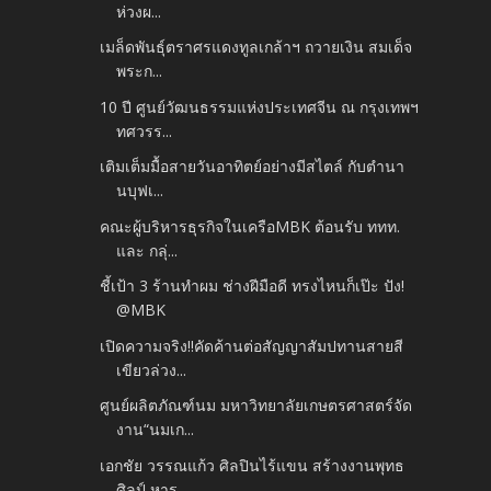
ห่วงผ...
เมล็ดพันธุ์ตราศรแดงทูลเกล้าฯ ถวายเงิน สมเด็จ
พระก...
10 ปี ศูนย์วัฒนธรรมแห่งประเทศจีน ณ กรุงเทพฯ
ทศวรร...
เติมเต็มมื้อสายวันอาทิตย์อย่างมีสไตล์ กับตำนา
นบุฟเ...
คณะผู้บริหารธุรกิจในเครือMBK ต้อนรับ ททท.
และ กลุ่...
ชี้เป้า 3 ร้านทำผม ช่างฝีมือดี ทรงไหนก็เป๊ะ ปัง!
@MBK
เปิดความจริง!!คัดค้านต่อสัญญาสัมปทานสายสี
เขียวล่วง...
ศูนย์ผลิตภัณฑ์นม มหาวิทยาลัยเกษตรศาสตร์จัด
งาน“นมเก...
เอกชัย วรรณแก้ว ศิลปินไร้แขน สร้างงานพุทธ
ศิลป์ หาร...