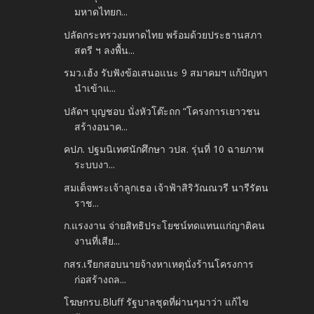
มหาดไทยก...
ปลัดกระทรวงมหาดไทย พร้อมด้วยประธานสภา
สตรี ฯ ลงพื้น...
รมว.เฮ้ง รับฟังข้อเสนอแนะ 9 สมาคมฯ แก้ปัญหา
นำเข้าแ...
ปลัดฯ บุญชอบ นั่งหัวโต๊ะถก “โครงการเยาวชน
สร้างอนาค...
คปภ. ปฐมนิเทศนักศึกษา วปส. รุ่นที่ 10 ฉายภาพ
ระบบงา...
สมเด็จพระเจ้าลูกเธอ เจ้าฟ้าสิริวัณณวรี นารีรัตน
ราช...
ก.แรงงาน จ่ายสิทธิประโยชน์ทดแทนแก่ญาติคน
งานที่เสีย...
กสร.เรียกสอบนายจ้างหาเหตุนั่งร้านโครงการ
ก่อสร้างถล...
โฆษกรบ.Bluff รัฐบาลชุดที่ผ่านๆมาว่า แก้ไข