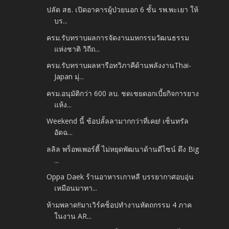
ปลัด สธ. เปิดอาคารผู้ป่วยนอก 6 ชั้น รพ.พะเยา ให้
บร...
ครม.รับทราบผลการจัดงานมหกรรมวัฒนธรรม
แห่งชาติ วิถีถ...
ครม.รับทราบผลหารือทวิภาคีด้านพลังงานThai-
Japan มุ่...
ครม.อนุมัติกว่า 600 ลบ. ชดเชยดอกเบี้ยกิจการยาง
แห้ง...
Weekend นี้ ช้อปลั้ลลามากกว่าที่เคย! เซ็นทรัล
อัดฉ...
ลลิล พร็อพเพอร์ตี้ ไม่หยุดพัฒนาด้านดีไซน์ ดึง Big
...
Oppa Daek ร้านอาหารเกาหลี บรรยากาศอบอุ่น
เหมือนมาทา...
ห้ามพลาด!!มาเวิร์คช็อปทำงานหัตถกรรม 4 ภาค
ในงาน AR...