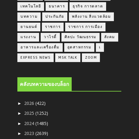
เทคโนโลยี
ธนาคาร
ธุรกิจ การตลาด
บทความ
ประกันภัย
พลังงาน สิ่งแวดล้อม
ยานยนต์
ราชการ
ราชการ การเมือง
แรงงาน
วาไรตี้
ศิลปะ วัฒนธรรม
สังคม
อาหารและเครื่องดื่ม
อุตสาหกรรม
เ
EXPRESS NEWS
MSK TALK
ZOOM
คลังบทความของบล็อก
2026
(422)
►
2025
(1252)
►
2024
(1485)
►
2023
(2639)
►