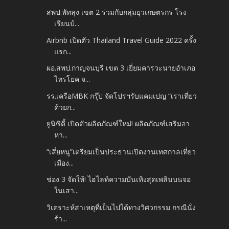
สพป.พัทลุง เขต 2 ร่วมกับกลุ่มยุวเกษตรกร โรง
เรียนบ้...
Airbnb เปิดตัว Thailand Travel Guide 2022 ครั้ง
แรก...
ผอ.สพป.กาญจนบุรี เขต 3 เยี่ยมคารวะนายอำเภอ
ไทรโยค จ...
รร.เครือMBK กรุ๊ป จัดโปรฯรับแคมเปญ “เราเที่ยว
ด้วยก...
ยูนิซิตี้ เปิดตัวผลิตภัณฑ์ใหม่! ผลิตภัณฑ์เสริมอา
หา...
“เสี่ยหนู”เตรียมเป็นประธานเปิดงานเทศกาลเที่ยว
เมือง...
ช่อง 3 จัดให้! ไฮไลท์ความบันเทิงสุดเพลินบนจอ
ในเสา...
วิเคราะห์สาเหตุที่เป็นไปได้ทางวิศวกรรม กรณีนั่ง
ร้า...