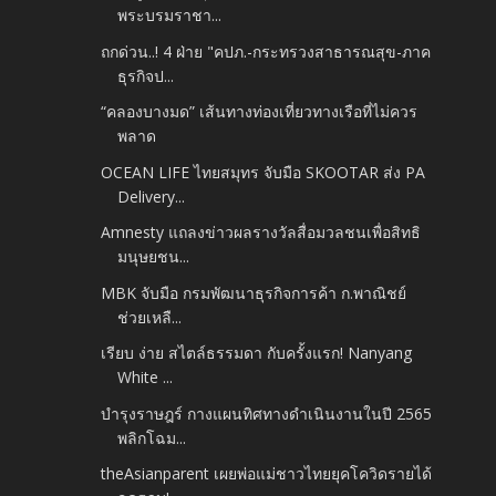
พระบรมราชา...
ถกด่วน..! 4 ฝ่าย "คปภ.-กระทรวงสาธารณสุข-ภาค
ธุรกิจป...
“คลองบางมด” เส้นทางท่องเที่ยวทางเรือที่ไม่ควร
พลาด
OCEAN LIFE ไทยสมุทร จับมือ SKOOTAR ส่ง PA
Delivery...
Amnesty แถลงข่าวผลรางวัลสื่อมวลชนเพื่อสิทธิ
มนุษยชน...
MBK จับมือ กรมพัฒนาธุรกิจการค้า ก.พาณิชย์
ช่วยเหลื...
เรียบ ง่าย สไตล์ธรรมดา กับครั้งแรก! Nanyang
White ...
บำรุงราษฎร์ กางแผนทิศทางดำเนินงานในปี 2565
พลิกโฉม...
theAsianparent เผยพ่อแม่ชาวไทยยุคโควิดรายได้