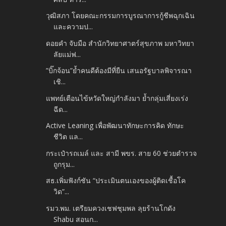
วุฒิสภา โดยคณะกรรมการบูรณาการกู้ชีพฉุกเฉิน
และความป...
ดอยคำ จับมือ สำนักวิทยาศาตร์สุขภาพ มหาวิทยา
ลัยแม่ฟ...
”บิ๊กจ้อน”ย้ำคนดีต้องมีที่ยืน เสนอรัฐบาลพิจารณา
เชิ...
แพทย์เตือนไข้หวัดใหญ่กำลังมา ย้ำกลุ่มเสี่ยงเร่ง
ฉีด...
Active Leaning เพื่อพัฒนาทักษะการคิด ทักษะ
ชีวิต แล...
กระเป๋ารถเมล์ และ สามี พขร. สาย 60 ช่วยตำรวจ
ถูกรุม...
สธ.เพิ่มฟังก์ชัน “ประเมินตนเองของผู้ติดเชื้อโค
วิด”...
รมว.พม. เตรียมควงเชฟชุมพล ลุยร้านโกดัง
Shabu สอนก...