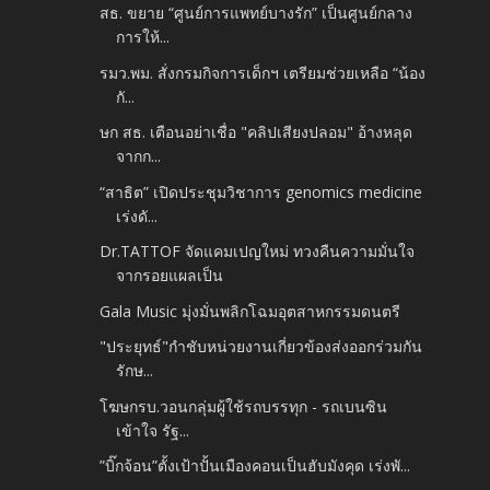
สธ. ขยาย “ศูนย์การแพทย์บางรัก” เป็นศูนย์กลาง
การให้...
รมว.พม. สั่งกรมกิจการเด็กฯ เตรียมช่วยเหลือ “น้อง
กั...
ษก สธ. เตือนอย่าเชื่อ "คลิปเสียงปลอม" อ้างหลุด
จากก...
“สาธิต” เปิดประชุมวิชาการ genomics medicine
เร่งดั...
Dr.TATTOF จัดแคมเปญใหม่ ทวงคืนความมั่นใจ
จากรอยแผลเป็น
Gala Music มุ่งมั่นพลิกโฉมอุตสาหกรรมดนตรี
"ประยุทธ์"กำชับหน่วยงานเกี่ยวข้องส่งออกร่วมกัน
รักษ...
โฆษกรบ.วอนกลุ่มผู้ใช้รถบรรทุก - รถเบนซิน
เข้าใจ รัฐ...
”บิ๊กจ้อน”ตั้งเป้าปั้นเมืองคอนเป็นฮับมังคุด เร่งพั...