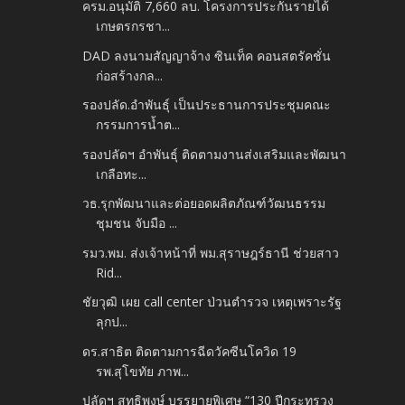
ครม.อนุมัติ 7,660 ลบ. โครงการประกันรายได้
เกษตรกรชา...
DAD ลงนามสัญญาจ้าง ซินเท็ค คอนสตรัคชั่น
ก่อสร้างกล...
รองปลัด.อำพันธุ์ เป็นประธานการประชุมคณะ
กรรมการน้ำต...
รองปลัดฯ อำพันธุ์ ติดตามงานส่งเสริมและพัฒนา
เกลือทะ...
วธ.รุกพัฒนาและต่อยอดผลิตภัณฑ์วัฒนธรรม
ชุมชน จับมือ ...
รมว.พม. ส่งเจ้าหน้าที่ พม.สุราษฎร์ธานี ช่วยสาว
Rid...
ชัยวุฒิ เผย call center ป่วนตำรวจ เหตุเพราะรัฐ
ลุกป...
ดร.สาธิต ติดตามการฉีดวัคซีนโควิด 19
รพ.สุโขทัย ภาพ...
ปลัดฯ สุทธิพงษ์ บรรยายพิเศษ “130 ปีกระทรวง