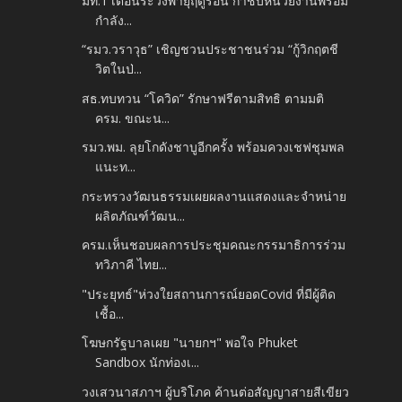
มท.1 เตือนระวังพายุฤดูร้อน กำชับหน่วยงานพร้อม
กำลัง...
“รมว.วราวุธ” เชิญชวนประชาชนร่วม “กู้วิกฤตชี
วิตในป่...
สธ.ทบทวน “โควิด” รักษาฟรีตามสิทธิ ตามมติ
ครม. ขณะน...
รมว.พม. ลุยโกดังชาบูอีกครั้ง พร้อมควงเชฟชุมพล
แนะท...
กระทรวงวัฒนธรรมเผยผลงานแสดงและจำหน่าย
ผลิตภัณฑ์วัฒน...
ครม.เห็นชอบผลการประชุมคณะกรรมาธิการร่วม
ทวิภาคี ไทย...
"ประยุทธ์"ห่วงใยสถานการณ์ยอดCovid ที่มีผู้ติด
เชื้อ...
โฆษกรัฐบาลเผย "นายกฯ" พอใจ Phuket
Sandbox นักท่องเ...
วงเสวนาสภาฯ ผู้บริโภค ค้านต่อสัญญาสายสีเขียว