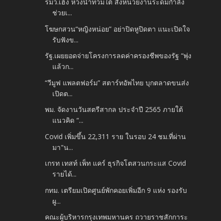
รมว.เฮ้ง ห่วงน้ำท่วมใต้ สั่งหน่วยงานระดมกำลัง
ช่วยเ...
โฆษกสวน“หญิงหน่อย” อย่าปิดหูปิดตา แนะเปิดใจ
รับฟังข...
รัฐ.เผยยอดจ่ายโครงการลดค่าครองชีพของรัฐ “พุ่ง
แล้วก...
“วีมูฟ แพลตฟอร์ม” สตาร์ทอัพไทย บุกตลาดขนส่ง
เปิดต...
พม. จัดงานวันสตรีสากล ประจำปี 2565 ภายใต้
แนวคิด “...
Covid เพิ่มขึ้น 22,311 ราย ในรอบ 24 ชม.ที่ผ่าน
มา"น...
เกรท เทสท์ เพ็ท แคร์ ธุรกิจโตสวนกระแส Covid
รายได้...
กทม. เตรียมเปิดศูนย์พักคอยเพิ่มอีก 9 แห่ง รองรับ
ผู...
คณะผู้บริหารกรุงเทพมหานคร ถวายราชสักการะ