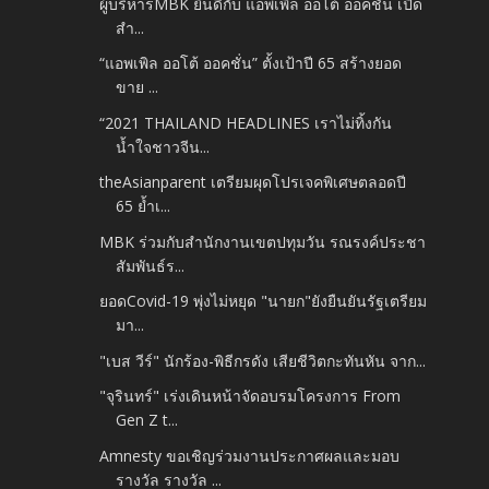
ผู้บริหารMBK ยินดีกับ แอพเพิล ออโต้ ออคชั่น เปิด
สำ...
“แอพเพิล ออโต้ ออคชั่น” ตั้งเป้าปี 65 สร้างยอด
ขาย ...
“2021 THAILAND HEADLINES เราไม่ทิ้งกัน
น้ำใจชาวจีน...
theAsianparent เตรียมผุดโปรเจคพิเศษตลอดปี
65 ย้ำเ...
MBK ร่วมกับสำนักงานเขตปทุมวัน รณรงค์ประชา
สัมพันธ์ร...
ยอดCovid-19 พุ่งไม่หยุด "นายก"ยังยืนยันรัฐเตรียม
มา...
"เบส วีร์" นักร้อง-พิธีกรดัง เสียชีวิตกะทันหัน จาก...
"จุรินทร์" เร่งเดินหน้าจัดอบรมโครงการ From
Gen Z t...
Amnesty ขอเชิญร่วมงานประกาศผลและมอบ
รางวัล รางวัล ...