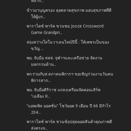
หลาก...
ข้าวมาบุญครอง ลุยตลาดสุขภาพ มอบสุขภาพที่ดี
ให้ผู้บร...
พาราไดซ์ พาร์ค ชวนชม Jooze Crossword
Game Grandpri...
ส่องสว่างใสในวาเลนไทน์ปีนี้ : ให้เพชรเป็นของ
ขวัญ ...
พม. จับมือ สสส. จุฬาฯและเครือข่าย จัดงาน
มหกรรมด้าน...
พก.ร่วมกับส.สภาคนพิการฯ ขอเชิญร่วมงานวันคน
พิการสาก...
พม. จับมือศิริราช แถลงเตรียมจัดคอนเสิร์ต
“เฉลียง R...
“แอพเพิล ออคชั่น” โชว์ยอด 9 เดือน ปี 66 มีกำไร
204...
พาราไดซ์ พาร์ค ชวนช้อปสุดยอดสินค้าคุณภาพดี
ส่งตรงจ...