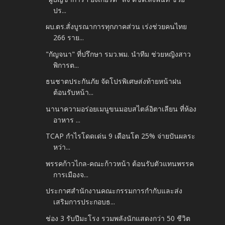
ปร...
ผบ.ตร.สั่งบูรณาการทุกภาคส่วน เร่งช่วยคนไทย
266 ราย...
"กัญจนา" ที่ปรึกษา รมว.พม. นำทีม ช่วยหญิงสาว
พิการต...
ธนชาตประกันภัย จัดโปรพิเศษส่งท้ายหน้าฝน
ต้อนรับหน้า...
นานาความอร่อยเมนูขนมอบสไตล์อิตาเลียน ที่ห้อง
อาหาร ...
TCAP กำไรโดดเด่น 9 เดือนโต 25% จ่ายปันผลระ
หว่า...
พรรคก้าวไกล-คณะก้าวหน้า ต้อนรับตัวแทนพรรค
การเมืองจ...
ประกาศสำนักงานคณะกรรมการกำกับและส่ง
เสริมการประกอบธ...
ช่อง 3 รับปีมะโรง รวมพลังนักแสดงกว่า 50 ชีวิต