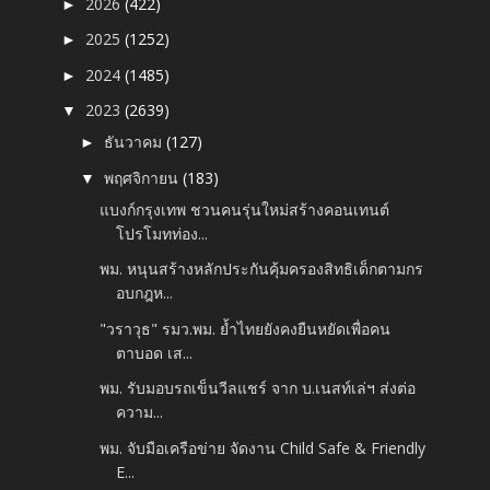
2026
(422)
►
2025
(1252)
►
2024
(1485)
►
2023
(2639)
▼
ธันวาคม
(127)
►
พฤศจิกายน
(183)
▼
แบงก์กรุงเทพ ชวนคนรุ่นใหม่สร้างคอนเทนต์
โปรโมทท่อง...
พม. หนุนสร้างหลักประกันคุ้มครองสิทธิเด็กตามกร
อบกฎห...
"วราวุธ" รมว.พม. ย้ำไทยยังคงยืนหยัดเพื่อคน
ตาบอด เส...
พม. รับมอบรถเข็นวีลแชร์ จาก บ.เนสท์เล่ฯ ส่งต่อ
ความ...
พม. จับมือเครือข่าย จัดงาน Child Safe & Friendly
E...