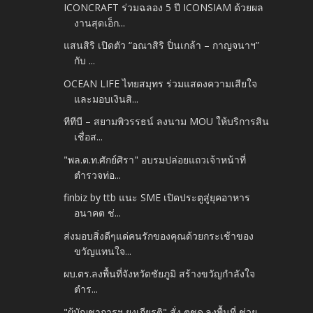
ICONCRAFT ร่วมฉลอง 5 ปี ICONSIAM ด้วยผล
งานสุดเอ็ก...
แสนสิริ เปิดตัว “อณาสิริ ปิ่นเกล้า – กาญจนาฯ”
กับ ...
OCEAN LIFE ไทยสมุทร ร่วมแสดงความเสียใจ
และมอบเงินสิ...
ทีทีบี – สยามพิวรรธน์ ลงนาม MOU ให้บริการสิน
เชื่อส...
"พล.ต.ท.ศักย์ศิรา" อบรมปล่อยแถวเจ้าหน้าที่
ตำรวจท่อ...
finbiz by ttb แนะ SME เปิดประตูสู่ยุคอาหาร
อนาคต ช่...
ส่งมอบสิ่งดีๆแด่คนรักของคุณด้วยกระเช้าของ
ขวัญแทนใจ...
ผบ.ตร.ลงพื้นที่จังหวัดชัยภูมิ สร้างขวัญกำลังใจ
ตำร...
"ผู้บัญชาการฯ ยงเกียรติ" สั่ง ตชด.ลงพื้นที่ ช่วย