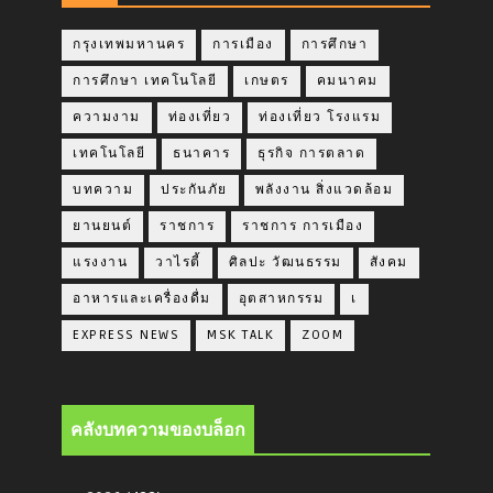
กรุงเทพมหานคร
การเมือง
การศึกษา
การศึกษา เทคโนโลยี
เกษตร
คมนาคม
ความงาม
ท่องเที่ยว
ท่องเที่ยว โรงแรม
เทคโนโลยี
ธนาคาร
ธุรกิจ การตลาด
บทความ
ประกันภัย
พลังงาน สิ่งแวดล้อม
ยานยนต์
ราชการ
ราชการ การเมือง
แรงงาน
วาไรตี้
ศิลปะ วัฒนธรรม
สังคม
อาหารและเครื่องดื่ม
อุตสาหกรรม
เ
EXPRESS NEWS
MSK TALK
ZOOM
คลังบทความของบล็อก