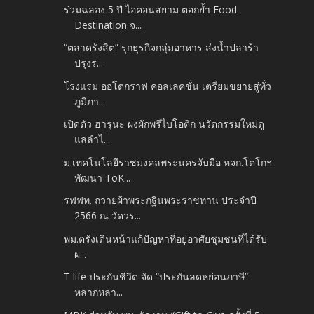
ร่วมฉลอง 5 ปี ไอคอนสยาม ตอกย้ำ Food
Destination จ...
“ตลาดรังสิต” รุกธุรกิจกลุ่มอาหาร ส่งน้ำปลาร้า
ปรุงร...
โรงแรม ออโตกราฟ คอลเลคชั่น เตรียมขยายสู่ทั่ว
ภูมิภา...
เปิดตัว ฮารุนะ ผงผักพรีไบโอติก นวัตกรรมใหม่ดู
แลลำไ...
ม.เทคโนโลยีราชมงคลพระนครจับมือ หจก.โตโกฯ
พัฒนา ToK...
รฟฟท. ถวายผ้าพระกฐินพระราชทาน ประจำปี
2566 ณ วัดวร...
พม.ตรังเดินหน้าแก้ปัญหาที่อยู่อาศัยชุมชนที่ได้รับ
ผ...
T life ประกันชีวิต จัด “ประกันลดหย่อนภาษี”
หลากหลา...