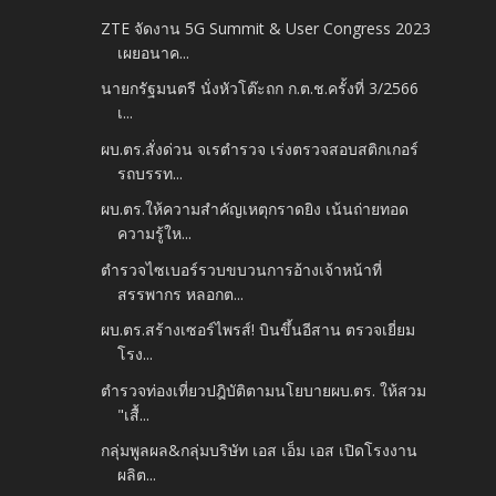
ZTE จัดงาน 5G Summit & User Congress 2023
เผยอนาค...
นายกรัฐมนตรี นั่งหัวโต๊ะถก ก.ต.ช.ครั้งที่ 3/2566
เ...
ผบ.ตร.สั่งด่วน จเรตำรวจ เร่งตรวจสอบสติกเกอร์
รถบรรท...
ผบ.ตร.ให้ความสำคัญเหตุกราดยิง เน้นถ่ายทอด
ความรู้ให...
ตำรวจไซเบอร์รวบขบวนการอ้างเจ้าหน้าที่
สรรพากร หลอกต...
ผบ.ตร.สร้างเซอร์ไพรส์! บินขึ้นอีสาน ตรวจเยี่ยม
โรง...
ตำรวจท่องเที่ยวปฎิบัติตามนโยบายผบ.ตร. ให้สวม
"เสื้...
กลุ่มพูลผล&กลุ่มบริษัท เอส เอ็ม เอส เปิดโรงงาน
ผลิต...