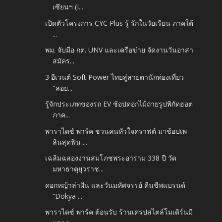
เซียนฯ (I...
เปิดตัวโครงการ CYC Plus รู้ รักในวัยเรียน ภาคใต้
...
พม. จับมือ กต. UNV และเครือข่าย จัดงานวันอาสา
สมัคร...
3 อีเวนต์ Soft Power ไทยสู่สายตานักท่องเที่ยว
"ลอย...
รู้จักประเภทของรถ EV ช้อปดอกไม้ถ่ายรูปพิกัดฮอต
ภาค...
พาราไดซ์ พาร์ค ชวนคนหัวใจคราฟต์ มาช้อปเพ
ลินสุดฟิน ...
เฉลิมฉลองงานสมโภชพระอาราม 338 ปี วัด
มหาธาตุยุวราช...
ดอกหญ้าล่าฝัน และวันมหัศจรรย์ คืนชีพแบรนด์
“Dokya ...
พาราไดซ์ พาร์ค ต้อนรับ ร้านเครปสไตล์โมเดิร์นมี