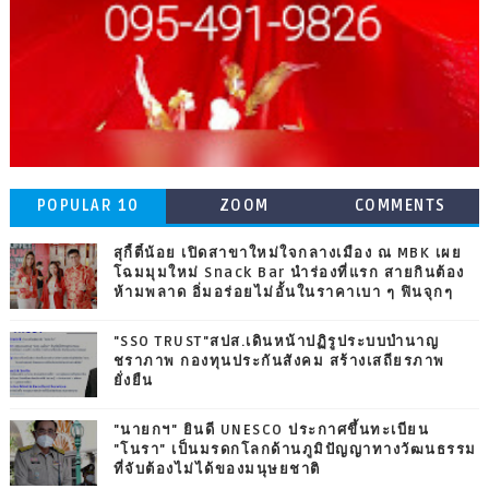
POPULAR 10
ZOOM
COMMENTS
สุกี้ตี๋น้อย เปิดสาขาใหม่ใจกลางเมือง ณ MBK เผย
โฉมมุมใหม่ Snack Bar นำร่องที่แรก สายกินต้อง
ห้ามพลาด อิ่มอร่อยไม่อั้นในราคาเบา ๆ ฟินจุกๆ
"SSO TRUST"สปส.เดินหน้าปฏิรูประบบบำนาญ
ชราภาพ กองทุนประกันสังคม สร้างเสถียรภาพ
ยั่งยืน
"นายกฯ" ยินดี UNESCO ประกาศขึ้นทะเบียน
"โนรา" เป็นมรดกโลกด้านภูมิปัญญาทางวัฒนธรรม
ที่จับต้องไม่ได้ของมนุษยชาติ