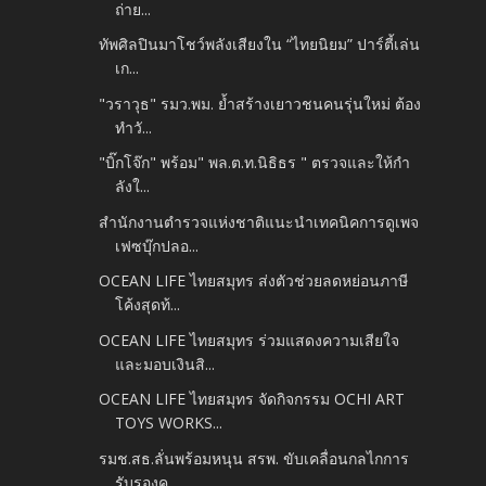
ถ่าย...
ทัพศิลปินมาโชว์พลังเสียงใน “ไทยนิยม” ปาร์ตี้เล่น
เก...
"วราวุธ" รมว.พม. ย้ำสร้างเยาวชนคนรุ่นใหม่ ต้อง
ทำวั...
"บิ๊กโจ๊ก" พร้อม" พล.ต.ท.นิธิธร " ตรวจและให้กำ
ลังใ...
สำนักงานตำรวจแห่งชาติแนะนำเทคนิคการดูเพจ
เฟซบุ๊กปลอ...
OCEAN LIFE ไทยสมุทร ส่งตัวช่วยลดหย่อนภาษี
โค้งสุดท้...
OCEAN LIFE ไทยสมุทร ร่วมแสดงความเสียใจ
และมอบเงินสิ...
OCEAN LIFE ไทยสมุทร จัดกิจกรรม OCHI ART
TOYS WORKS...
รมช.สธ.ลั่นพร้อมหนุน สรพ. ขับเคลื่อนกลไกการ
รับรองค...