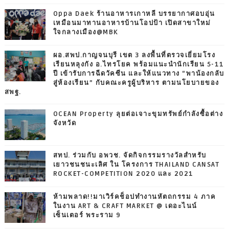
Oppa Daek ร้านอาหารเกาหลี บรรยากาศอบอุ่น
เหมือนมาทานอาหารบ้านโอปป้า เปิดสาขาใหม่
ใจกลางเมือง@MBK
ผอ.สพป.กาญจนบุรี เขต 3 ลงพื้นที่ตรวจเยี่ยมโรง
เรียนหลุงกัง อ.ไทรโยค พร้อมแนะนำนักเรียน 5-11
ปี เข้ารับการฉีดวัคซีน และให้แนวทาง “พาน้องกลับ
สู่ห้องเรียน” กับคณะครูผู้บริหาร ตามนโยบายของ
สพฐ.
OCEAN Property ลุยต่อเจาะขุมทรัพย์กำลังซื้อต่าง
จังหวัด
สทป. ร่วมกับ อพวช. จัดกิจกรรมรางวัลสำหรับ
เยาวชนชนะเลิศ ใน โครงการ THAILAND CANSAT
ROCKET-COMPETITION 2020 และ 2021
ห้ามพลาด!!มาเวิร์คช็อปทำงานหัตถกรรม 4 ภาค
ในงาน ART & CRAFT MARKET @ เดอะไนน์
เซ็นเตอร์ พระราม 9