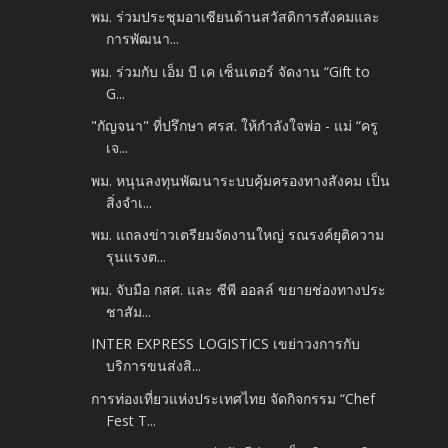
พม. ร่วมประชุมอาเซียนด้านสวัสดิการสังคมและ
การพัฒนา...
พม. ร่วมกับ เอ็ม บี เค เซ็นเตอร์ จัดงาน “Gift to
G...
"กัญจนา" ที่ปรึกษา ศรส. ให้กำลังใจพ่อ - แม่ “ครู
เจ...
พม. หนุนลงทุนพัฒนาระบบคุ้มครองทางสังคม เป็น
สิ่งจำเ...
พม. แถลงข่าวเตรียมจัดงานใหญ่ รณรงค์ยุติความ
รุนแรงต...
พม. จับมือ กสศ. และ ซีพี ออลล์ ขยายช่องทางประ
ชาสัม...
INTER EXPRESS LOGISTICS เขย่าวงการกับ
บริการขนส่งสิ...
การท่องเที่ยวแห่งประเทศไทย จัดกิจกรรม “Chef
Fest T...