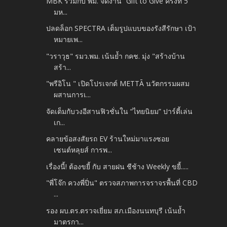
MBK ร่วมกับ พม. จัดงาน “Gift to Give ครั้งที่ 5
มห...
ปลดล็อก SPECTRA เต็มรูปแบบของรังสีรักษา เป้า
หมายเพ...
"วราวุธ" รมว.พม. เน้นย้ำ กคช. มุ่ง "สร้างบ้าน
สร้า...
"พรีอิโน " เปิดโปรเจกต์ METTĀ นวัตกรรมผสม
ผสานการเ...
จัดเต็มกับวงอีสานฟิวชั่นใน “ไทยนิยม” ปาร์ตี้เล่น
เก...
คลายข้อสงสัยรถ EV ร้านใหม่มาแรงซอย
เซนต์หลุยส์ การพ...
เรื่องนี้! ต้องขยี้ กับ สายฝน ชีช้าง Weekly ขยี้.....
"พี่โจ๊ก ควงพี่ปิ่น" ตรวจสภาพการจราจรพื้นที่ CBD
...
รอง ผบ.ตร.ตรวจเยี่ยม สภ.เมืองนนทบุรี เน้นย้ำ
มาตรกา...