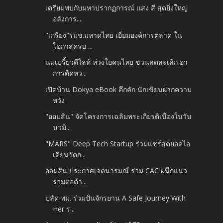
เตรียมพบกับมหาปรากฏการณ์ แสง สี สุดยิ่งใหญ่
อลังการ...
"เกรียง"รมช.มหาดไทย เยี่ยมองค์การตลาด ใน
โอกาสครบ ...
นมเปรี้ยวดีไลท์ ห่วงใยคนไทย ชวนลดละเลิก อา
การติดหว...
เปิดบ้าน Dokya​ eBook คึกคัก นักเขียนฝากความ
หวัง
"ออมสิน" จัดโครงการเฉลิมพระเกียรติเนื่องในวัน
นวมิ...
"MARS" Deep Tech Startup ร่วมแชร์สุดยอดไอ
เดียนวัตก...
ออมสิน ประกาศเจตนารมณ์ ร่วม CAC ผนึกแนว
ร่วมต่อต้า...
ปลัด พม. ร่วมปั่นจักรยาน A Safe Journey With
Her ร...