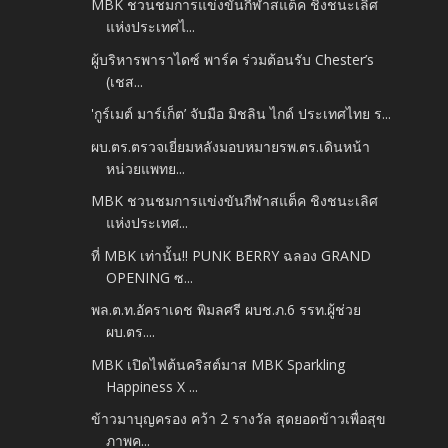
MBK ชวนชมการแข่งขันกีฬาสแต็ค ชิงชนะเลิศ
แห่งประเทศไ...
ผู้บริหารพาราไดซ์ พาร์ค ร่วมต้อนรับ Chester’s
(เชส...
'กูร์เมต์ มาร์เก็ต’ จับมือ มิชลิน ไกด์ ประเทศไทย ร...
ผบ.ตร.ตรวจเยี่ยมหลังมอบหมายรพ.ตร.เดินหน้า
หน่วยแพทย...
MBK ชวนชมการแข่งขันกีฬาสแต็ค ชิงชนะเลิศ
แห่งประเทศ...
ที่ MBK เท่านั้น!! PUNK BERRY ฉลอง GRAND
OPENING ซ...
พล.ต.ท.อัคราเดช พิมลศรี ผบช.ภ.6 รรท.ผู้ช่วย
ผบ.ตร....
MBK เปิดไฟต้นคริสต์มาส MBK Sparkling
Happiness X ...
ข้าวมาบุญครอง คว้า 2 รางวัล สุดยอดข้าวเพื่อสุข
ภาพค...