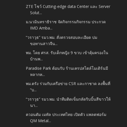
ZTE โชว์ Cutting-edge data Center และ Server
Solut...
ม.นวมินทราธิราช จัดกิจกรรมกิจกรรม ประกวด
IMD Amba...
“วราวุธ” รมว.พม. สั่งตรวจสอบละเอียด ปม
ขอทานสาวจีน...
พม. โดย ศรส. รับเด็กหญิง 9 ขวบ เข้าคุ้มครองใน
บ้านพ...
Paradise Park ต้อนรับ ร้านเครปสไตล์โมเดิร์นมี
หลากห...
พม.ตรัง ร่วมกับเครือข่าย CSR และกาชาด ลงพื้นที่
“บ...
“วราวุธ” รมว.พม. นำทีมติดเข็มกลัดริบบิ้นสีขาวให้
นา...
ควอนตัม เมทัล ประเทศไทย เปิดตัว แพลตฟอร์ม
QM Metal...