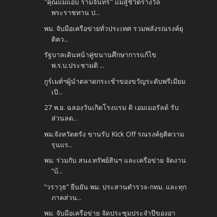
"คุณแม่แอบ รามจันทร์" แม่สู้ชีวิตรางวัล
พระราชทาน ป...
พม. จับมือเครือข่ายทั่วประเทศ รวมพลังรณรงค์ยุ
ติคว...
รัฐบาลเดินหน้าคู่ขนานศึกษาการแก้ไข
พ.ร.บ.ประชามติ ...
กูร์เมต์ฯผู้นำตลาดกระเช้าของขวัญระดับพรีเมียม
เปิ...
27 พ.ย. ฉลองวันเกิดโรงแรม ดิ เอมเมอรัลด์ รับ
ส่วนลด...
พม.จังหวัดตรัง ขานรับ Kick Off รณรงค์ยุติความ
รุนแร...
พม. ร่วมกับ สนง.ทรัพย์สินฯ และเครือข่าย จัดงาน
“บ้...
“วราวุธ” ยืนยัน พม. ประสานตำรวจ-กทม. และทุก
ภาคส่วน...
พม. จับมือเครือข่าย จัดประชุมประจำปีของอา