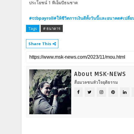
ประโยชน์ 1 ทีเอ็มบีธนชาต
#ttbpayroll#ให้ชีวิตการเงินดีทั้งวันนี้และอนาคต#เปลี
Tags
# ธนาคาร
Share This
About MSK-NEWS
สื่อมวลชนหัวใจยุติธรรม