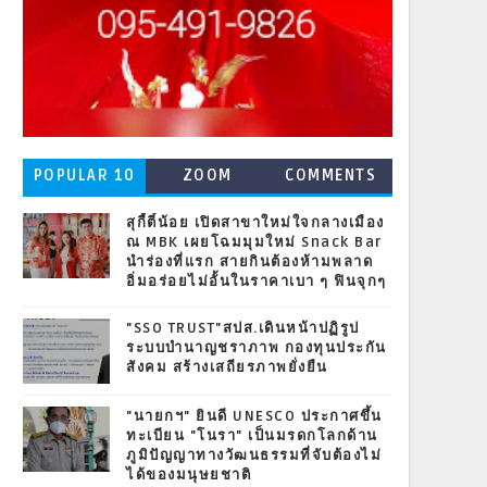
POPULAR 10
ZOOM
COMMENTS
สุกี้ตี๋น้อย เปิดสาขาใหม่ใจกลางเมือง
ณ MBK เผยโฉมมุมใหม่ Snack Bar
นำร่องที่แรก สายกินต้องห้ามพลาด
อิ่มอร่อยไม่อั้นในราคาเบา ๆ ฟินจุกๆ
"SSO TRUST"สปส.เดินหน้าปฏิรูป
ระบบบำนาญชราภาพ กองทุนประกัน
สังคม สร้างเสถียรภาพยั่งยืน
"นายกฯ" ยินดี UNESCO ประกาศขึ้น
ทะเบียน "โนรา" เป็นมรดกโลกด้าน
ภูมิปัญญาทางวัฒนธรรมที่จับต้องไม่
ได้ของมนุษยชาติ