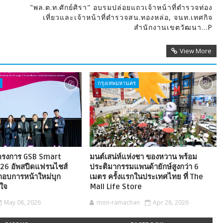
"พล.ต.ท.ศักย์ศิรา" อบรมปล่อยแถวเจ้าหน้าที่ตำรวจท่อง
เที่ยวและเจ้าหน้าที่ตำรวจสน.ทองหล่อ, จนท.เทศกิจ
สำนักงานเขตวัฒนา...P
View More
กรุงเทพมหานคร
โครงการ GSB Smart
มนต์เสน่ห์แห่งชา ของหวาน พร้อม
026 อัพสปีดแฟรนไชส์
ประติมากรรมแพนด้ายักษ์สูงกว่า 6
ะกอบการหน้าใหม่บุก
เมตร ครั้งแรกในประเทศไทย ที่ The
นใจ
Mall Life Store
May 08, 2026
mon-ramachan
Apr 28, 2026