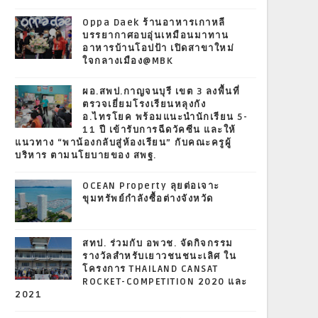
Oppa Daek ร้านอาหารเกาหลี
บรรยากาศอบอุ่นเหมือนมาทาน
อาหารบ้านโอปป้า เปิดสาขาใหม่
ใจกลางเมือง@MBK
ผอ.สพป.กาญจนบุรี เขต 3 ลงพื้นที่
ตรวจเยี่ยมโรงเรียนหลุงกัง
อ.ไทรโยค พร้อมแนะนำนักเรียน 5-
11 ปี เข้ารับการฉีดวัคซีน และให้
แนวทาง “พาน้องกลับสู่ห้องเรียน” กับคณะครูผู้
บริหาร ตามนโยบายของ สพฐ.
OCEAN Property ลุยต่อเจาะ
ขุมทรัพย์กำลังซื้อต่างจังหวัด
สทป. ร่วมกับ อพวช. จัดกิจกรรม
รางวัลสำหรับเยาวชนชนะเลิศ ใน
โครงการ THAILAND CANSAT
ROCKET-COMPETITION 2020 และ
2021