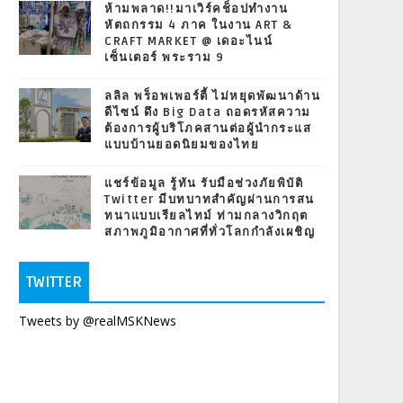
ห้ามพลาด!!มาเวิร์คช็อปทำงาน
หัตถกรรม 4 ภาค ในงาน ART &
CRAFT MARKET @ เดอะไนน์
เซ็นเตอร์ พระราม 9
ลลิล พร็อพเพอร์ตี้ ไม่หยุดพัฒนาด้าน
ดีไซน์ ดึง Big Data ถอดรหัสความ
ต้องการผู้บริโภคสานต่อผู้นำกระแส
แบบบ้านยอดนิยมของไทย
แชร์ข้อมูล รู้ทัน รับมือช่วงภัยพิบัติ
Twitter มีบทบาทสำคัญผ่านการสน
ทนาแบบเรียลไทม์ ท่ามกลางวิกฤต
สภาพภูมิอากาศที่ทั่วโลกกำลังเผชิญ
TWITTER
Tweets by @realMSKNews