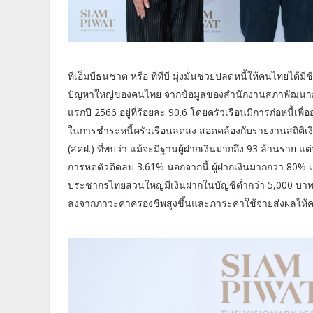
ทีเอ็มบีธนชาต หรือ ทีทีบี มุ่งมั่นช่วยปลดหนี้ให้คนไทยได้มีชี
ปัญหาใหญ่ของคนไทย จากข้อมูลของสำนักงานสภาพัฒนากา
แรกปี 2566 อยู่ที่ร้อยละ 90.6 โดยครัวเรือนมีการก่อหนี้เ
ในการชำระหนี้ครัวเรือนลดลง สอดคล้องกับรายงานสถิติเงิ
(สคฝ.) ที่พบว่า แม้จะมีฐานผู้ฝากเงินมากถึง 93 ล้านราย 
การหดตัวติดลบ 3.61% นอกจากนี้ ผู้ฝากเงินมากกว่า 80% เป
ประชากรไทยส่วนใหญ่มีเงินฝากในบัญชีต่ำกว่า 5,000 บ
ลงจากภาวะค่าครองชีพสูงขึ้นและภาระค่าใช้จ่ายส่งผลให้คนไ