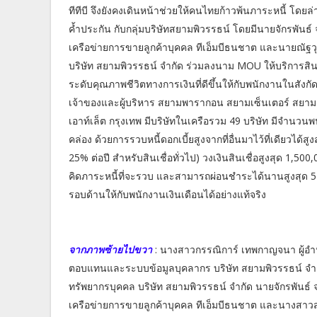
ทีทีบี จึงยังคงเดินหน้าช่วยให้คนไทยก้าวพ้นภาระหนี้ โดยล่
ค้ำประกัน กับกลุ่มบริษัทสยามพิวรรธน์ โดยมีนายจักรพันธ
เครือข่ายการขายลูกค้าบุคคล ทีเอ็มบีธนชาต และนายณัฐว
บริษัท สยามพิวรรธน์ จำกัด ร่วมลงนาม MOU ให้บริการสินเชื
ระดับคุณภาพชีวิตทางการเงินที่ดีขึ้นให้กับพนักงานในสังกั
เจ้าของและผู้บริหาร สยามพารากอน สยามเซ็นเตอร์ สยามดิ
เอาท์เล็ต กรุงเทพ มีบริษัทในเครือรวม 49 บริษัท มีจำนวน
คล่อง ด้วยการรวบหนี้ดอกเบี้ยสูงจากที่อื่นมาไว้ที่เดียวได้ส
25% ต่อปี สำหรับสินเชื่อทั่วไป) วงเงินสินเชื่อสูงสุด 1,50
คิดภาระหนี้ที่จะรวบ และสามารถผ่อนชำระได้นานสูงสุด 5 ปี
รอบด้านให้กับพนักงานเงินเดือนได้อย่างแท้จริง
จากภาพซ้ายไปขวา
: นางสาวกรรณิการ์ เทพกาญจนา ผู้อำน
ตอบแทนและระบบข้อมูลบุคลากร บริษัท สยามพิวรรธน์ จำก
ทรัพยากรบุคคล บริษัท สยามพิวรรธน์ จำกัด นายจักรพันธ์
เครือข่ายการขายลูกค้าบุคคล ทีเอ็มบีธนชาต และนางสาวสมส