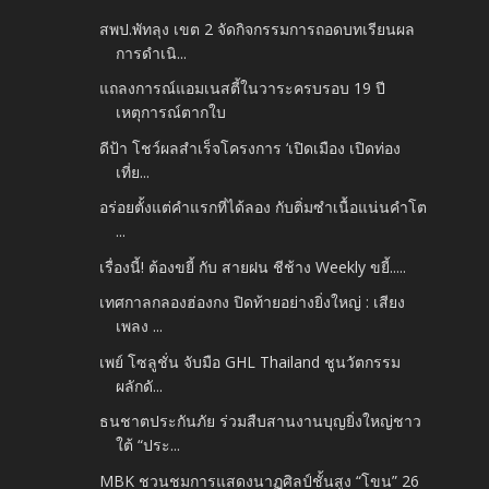
สพป.พัทลุง เขต 2 จัดกิจกรรมการถอดบทเรียนผล
การดำเนิ...
แถลงการณ์แอมเนสตี้ในวาระครบรอบ 19 ปี
เหตุการณ์ตากใบ
ดีป้า โชว์ผลสำเร็จโครงการ ‘เปิดเมือง เปิดท่อง
เที่ย...
อร่อยตั้งแต่คำแรกที่ได้ลอง กับติ่มซำเนื้อแน่นคำโต
...
เรื่องนี้! ต้องขยี้ กับ สายฝน ชีช้าง Weekly ขยี้.....
เทศกาลกลองฮ่องกง ปิดท้ายอย่างยิ่งใหญ่ : เสียง
เพลง ...
เพย์ โซลูชั่น จับมือ GHL Thailand ชูนวัตกรรม
ผลักดั...
ธนชาตประกันภัย ร่วมสืบสานงานบุญยิ่งใหญ่ชาว
ใต้ “ประ...
MBK ชวนชมการแสดงนาฏศิลป์ชั้นสูง “โขน” 26