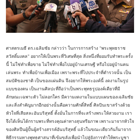
ศาสตรเมธี ดร.เฉลิมชัย กล่าวว่า ในการการสร้าง "พระพุทธราช
สวัสดิ์มงคล" อยากให้เป็นพระที่วิเศษที่สุด สิ่งหนึ่งที่ยอมรับทำพระครั้ง
นี้ ไม่ใช่ทำเพื่อขาย ไม่ใช่ทำเพื่อไปอยู่บ้านเศรษฐี หรือไปอยู่บ้านคน
เล่นพระ ทำเพื่อบ้านเพื่อเมือง เพราะพระที่ไปประจำที่ตำรวจนั้น เป็น
สมบัติของชาติ เป็นของแผ่นดิน จึงอยากให้พระองค์นี้ งดงามในรูป
แบบของตน เป็นงานศิลปะที่ถือว่าเป็นพระพุทธรูปองค์เดียวที่มี
ลักษณะเฉพาะตัว ไม่ลอกใคร มีความงดงามในแบบแผนของเฉลิมชัย
และสิ่งสำคัญมากอีกอย่างนั้นคือความศักดิ์สิทธิ์ ศิลปินเขาสร้างด้วย
หัวใจที่เสียสละอันบริสุทธิ์ ตั้งมั่นในการที่จะสร้างพระให้สวยงาม เรา
จึงได้เห็นได้กราบพระที่ทรงคุณค่าทางสุนทรียภาพ เพราะมาจากหัวใจ
ของศิลปีนผู้ปั้นผู้สร้างสรรค์อันบริสุทธิ์ แล้วในขณะเดียวกันก็มาจาก
พิธีกรรมทางพุทธศาสนาที่เข้มขลังเพื่อนำไปสู่ยังการทำให้พระบูชา