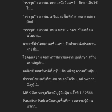
“วราวุธ” รมว.พม. ทดลองนั่งวีลแชร์ - ปิดตาเดินใช้
ไม...
“วราวุธ” รมว.พม. เตรียมลงพื้นที่สำรวจอารยสถา
ปัตย์ ...
“วราวุธ” รมว.พม. หนุน พอช. – กคช. ขับเคลื่อน
นโยบาย...
นายกขี่ม้าไทยเสนอชื่อเลขา รับตำแหน่งประธาน
ฝ่ายขี่ม...
ไอคอนสยาม จัดนิทรรศการผลงานนักศึกษา สร้าง
ตราสัญลัก...
ออนิกซ์ ฮอสพิทาลิตี้ กรุ๊ป เดินหน้าสู่ความเป็นผู้น...
ตำรวจไซเบอร์เตือนภัย วันฮาโลวีน (Halloween
Day) อ้...
MBK จัดประชุมวิสามัญผู้ถือหุ้น ครั้งที่ 1 / 2566
Paradise Park สนับสนุนพื้นที่อบรมความรู้ด้าน
นวัตก...