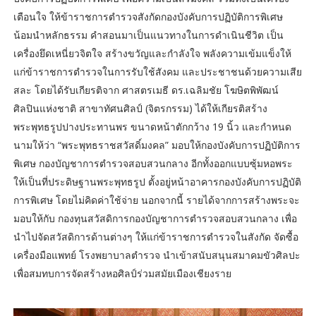
เตือนใจ ให้ข้าราชการตำรวจสังกัดกองบังคับการปฏิบัติการพิเศษ
น้อมนำหลักธรรม คำสอนมาเป็นแนวทางในการดำเนินชีวิต เป็น
เครื่องยึดเหนี่ยวจิตใจ สร้างขวัญและกำลังใจ พลังความเข้มแข็งให้
แก่ข้าราชการตำรวจในการรับใช้สังคม และประชาชนด้วยความเสีย
สละ โดยได้รับเกียรติจาก ศาสตรเมธี ดร.เฉลิมชัย โฆษิตพิพัฒน์
ศิลปินแห่งชาติ สาขาทัศนศิลป์ (จิตรกรรม) ได้ให้เกียรติสร้าง
พระพุทธรูปปางประทานพร ขนาดหน้าตักกว้าง 19 นิ้ว และกำหนด
นามให้ว่า “พระพุทธราชสวัสดิ์มงคล” มอบให้กองบังคับการปฏิบัติการ
พิเศษ กองบัญชาการตำรวจสอบสวนกลาง อีกทั้งออกแบบซุ้มหอพระ
ให้เป็นที่ประดิษฐานพระพุทธรูป ตั้งอยู่หน้าอาคารกองบังคับการปฏิบัติ
การพิเศษ โดยไม่คิดค่าใช้จ่าย นอกจากนี้ รายได้จากการสร้างพระจะ
มอบให้กับ กองทุนสวัสดิการกองบัญชาการตำรวจสอบสวนกลาง เพื่อ
นำไปจัดสวัสดิการด้านต่างๆ ให้แก่ข้าราชการตำรวจในสังกัด จัดซื้อ
เครื่องมือแพทย์ โรงพยาบาลตำรวจ นำเข้าสนับสนุนสมาคมขัวศิลปะ
เพื่อสมทบการจัดสร้างหอศิลป์ร่วมสมัยเมืองเชียงราย