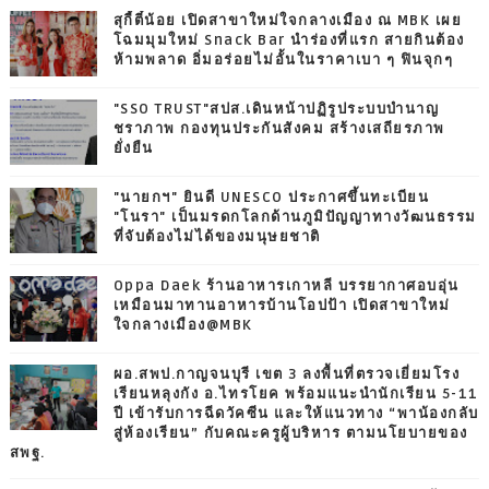
สุกี้ตี๋น้อย เปิดสาขาใหม่ใจกลางเมือง ณ MBK เผย
โฉมมุมใหม่ Snack Bar นำร่องที่แรก สายกินต้อง
ห้ามพลาด อิ่มอร่อยไม่อั้นในราคาเบา ๆ ฟินจุกๆ
"SSO TRUST"สปส.เดินหน้าปฏิรูประบบบำนาญ
ชราภาพ กองทุนประกันสังคม สร้างเสถียรภาพ
ยั่งยืน
"นายกฯ" ยินดี UNESCO ประกาศขึ้นทะเบียน
"โนรา" เป็นมรดกโลกด้านภูมิปัญญาทางวัฒนธรรม
ที่จับต้องไม่ได้ของมนุษยชาติ
Oppa Daek ร้านอาหารเกาหลี บรรยากาศอบอุ่น
เหมือนมาทานอาหารบ้านโอปป้า เปิดสาขาใหม่
ใจกลางเมือง@MBK
ผอ.สพป.กาญจนบุรี เขต 3 ลงพื้นที่ตรวจเยี่ยมโรง
เรียนหลุงกัง อ.ไทรโยค พร้อมแนะนำนักเรียน 5-11
ปี เข้ารับการฉีดวัคซีน และให้แนวทาง “พาน้องกลับ
สู่ห้องเรียน” กับคณะครูผู้บริหาร ตามนโยบายของ
สพฐ.