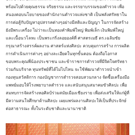
พร้อมไปด้วยคุณธรรม จริยธรรม และจรรยาบรรณของตำรวจ เพื่อ
สนองตอบนโยบายของสำนักงานตำรวจแห่งชาติ เป็นพลังศรัทธาใน
การต่อสู้กับปัญหาอุปสรรคต่างๆอย่างมีสติและปัญญา ในการจัดสร้าง
ยังมีพระเครื่อง ไม่ว่าจะเป็นทองคำพิมพ์ใหญ่ พิมพ์เล็ก เงินพิมพ์ใหญ่
และเนื้อนวโลหะ เป็นพระกริ่งลอยองค์ที่ ศาสตรเมธี ดร.เฉลิมชัย
กรุณาสร้างสรรค์ผลงาน ศาสตร์แห่งศิลปะ ควบคุมการสร้าง การผลิต
การดำเนินการต่างๆ อย่างละเอียดในทุกขั้นตอน ต้องถือโอกาส
ขอบพระคุณพี่น้องประชาชน และข้าราชการตำรวจที่มีจิตใจศรัทธา
ร่วมกันบริจาค ทุนทรัพย์ที่ได้ไม่ไปไหน จะใช้พัฒนาตำรวจนำเข้า
กองทุนสวัสดิการ กองบัญชาการตำรวจสอบสวนกลาง จัดซื้อเครื่องมือ
แพทย์มอบให้โรงพยาบาลตำรวจ และสนับสนุนสมาคมขัวศิลปะ เพื่อ
สมทบการจัดสร้างหอศิลป์ร่วมสมัยเมืองเชียงราย เพื่อส่งเสริมให้แก่ผู้ที่
มีความสนใจศึกษาด้านศิลปะ เผยแพร่ผลงานศิลปะให้เป็นที่ประจักษ์
ต่อสาธารณะ ทั้งในระดับชาติและนานาชาติ