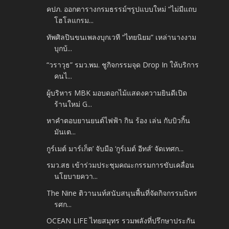
คปภ. ออกตารางกรมธรรม์ฯรูปแบบใหม่ “ไม่มีแถบ
โฮโลแกรม...
ทัพศิลปินขนเพลงบุกเวที “ไทยนิยม” เหล่านางงาม
บุกบ้...
“วราวุธ” รมว.พม. ชูกิจกรรมจุด Drop In ให้บริการ
คนไ...
ผู้บริหาร MBK มอบดอกไม้แสดงความยินดีเปิด
ร้านใหม่ G...
หาคำตอบยานยนต์ไฟฟ้า กิน ร้อง เล่น กับบิวกิ้น
มันเต...
กูร์เมต์ มาร์เก็ต’ จับมือ ‘กูร์เมต์ อีทส์’ จัดเทศก...
รมว.สธ เข้าร่วมประชุมคณะกรรมการขับเคลื่อน
นโยบายควา...
The Nine ติวานนท์สนับสนุนพื้นที่จัดกิจกรรมนิทร
รศก...
OCEAN LIFE ไทยสมุทร รวมพลังที่ปรึกษาประกัน