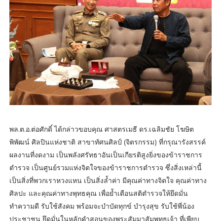
พล.ต.อ.ต่อศักดิ์ ได้กล่าวขอบคุณ ศาสตรเมธี ดร.เฉลิมชัย โฆษิต
พิพัฒน์ ศิลปินแห่งชาติ สาขาทัศนศิลป์ (จิตรกรรม) ที่กรุณารังสรรค์
ผลงานที่งดงาม เป็นพลังศรัทธาอันเป็นเกียรติสูงยิ่งของข้าราชการ
ตำรวจ เป็นศูนย์รวมแห่งจิตใจของข้าราชการตำรวจ ซึ่งสิ่งเหล่านี้
เป็นสิ่งที่พวกเราหวงแหน เป็นสิ่งล้ำค่า มีคุณค่าทางจิตใจ คุณค่าทาง
ศิลปะ และคุณค่าทางพุทธคุณ เพื่อย้ำเตือนสติตำรวจให้ยึดมั่น
ทำความดี รับใช้สังคม พร้อมจะบำบัดทุกข์ บำรุงสุข รับใช้พี่น้อง
ประชาชน ยึดมั่นในหลักคำสอนของพระสัมมาสัมพุทธเจ้า ที่เพียบ