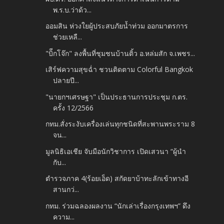
พ.ร.บ.ว่าด้ว...
ออมสิน ห่วงใยผู้ประสบภัยน้ำท่วม ออกมาตรการ
ช่วยเหลื...
"บิีกโจ๊ก" ลงพื้นที่ชุมชนบ้านติ้ว อ.หล่มสัก จ.เพชร...
เสิร์ฟความสุขฉ่ำ ชวนติดตาม Colorful Bangkok
ปลายปี...
"นายกฯเศรษฐา" เป็นประธานการประชุม ก.ตร.
ครั้ง 12/2566
กทม.สั่งระงับเครื่องเล่นทุกชนิดที่สะพานพระราม 8
จน...
มูลนิธิเอเชีย จับมือนักวิชาการ เปิดเสวนา “ผู้นำ
กับ...
ตำรวจภาค 4(ร้อยเอ็ด) สกัดยาบ้าทะลักเข้าทางอี
สานกว่...
กทม. ร่วมฉลองผลงาน “นักเล่าเรื่องกรุงเทพฯ” ดึง
ความ...