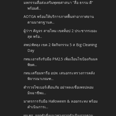
มหกรรมสื่อส่งเสริมพุทธศาสนา “สื่อ ธรรม ดี”
พร้อมตั...
AOTGA พร้อมให้บริการภาคพื้นท่าอากาศยาน
ตามมาตรฐานค...
ผู้ว่าฯ สัญจร สายไหม เขตท็อป 2 ประชากรเยอะ
สุด พร้อ...
สพป.พัทลุง เขต 2 จัดกิจกรรม 5 ส Big Cleaning
Day
กทม.เอาจริงรับมือ PM2.5 เพิ่มเงื่อนไขป้องกันมล
พิษต...
กทม.เตรียมหารือ อปท. เสนอกระทรวงการคลัง
พิจารณาเกณฑ...
ตำรวจไซเบอร์เตือนภัย อย่าหลงเชื่อเพจปลอม
มิจฉาชีพแ...
มาตรการรับมือ Halloween & ลอยกระทง พร้อม
ดำเนินการเ...
ผบ.ตร. ออกคำสั่งแนวทางการดำเนินการตาม