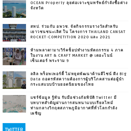
OCEAN Property ลุยต่อเจาะขุมทรัพย์กำลังซื้อต่าง
จังหวัด
สทป. ร่วมกับ อพวช. จัดกิจกรรมรางวัลสำหรับ
เยาวชนชนะเลิศ ใน โครงการ THAILAND CANSAT
ROCKET-COMPETITION 2020 และ 2021
ห้ามพลาด!!มาเวิร์คช็อปทำงานหัตถกรรม 4 ภาค
ในงาน ART & CRAFT MARKET @ เดอะไนน์
เซ็นเตอร์ พระราม 9
ลลิล พร็อพเพอร์ตี้ ไม่หยุดพัฒนาด้านดีไซน์ ดึง Big
Data ถอดรหัสความต้องการผู้บริโภคสานต่อผู้นำ
กระแสแบบบ้านยอดนิยมของไทย
แชร์ข้อมูล รู้ทัน รับมือช่วงภัยพิบัติ Twitter มี
บทบาทสำคัญผ่านการสนทนาแบบเรียลไทม์
ท่ามกลางวิกฤตสภาพภูมิอากาศที่ทั่วโลกกำลัง
เผชิญ
TWITTER