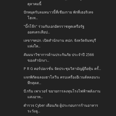
ตุลาคมนี้
ปักหมุดรับลมหนาวนี้ที่เชียงราย พักที่เฮอริเทจ
โฮเท...
"บิ๊กโจ๊ก" ร่วมกับเอกอัครราชทูตเครือรัฐ
ออสเตรเลียป...
เลขาฯคปภ. เปิดสำนักงาน คปภ. จังหวัดจันทบุรี
แห่งให...
สัมมนาวิชาการด้านประกันภัย ประจำปี 2566
ของสำนักงา...
P R G คอร์ปอเรชั่น จัดประชุมวิสามัญผู้ถือหุ้น ครั้...
แจกพิกัดฉลองฮาโลวีน ครบเครื่องอีเวนต์หลอนระ
ทึกสุดส...
บี.กริม เพาเวอร์ ขยายการลงทุนโรงไฟฟ้าพลังงาน
แสงอาท...
ตำรวจ Cyber เตือนภัย ผู้ประกอบการร้านอาหาร
ระวังลู...