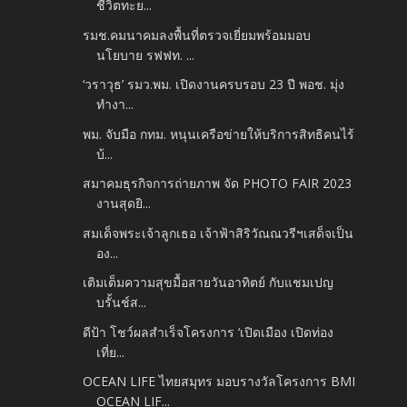
ชีวิตทะย...
รมช.คมนาคมลงพื้นที่ตรวจเยี่ยมพร้อมมอบ
นโยบาย รฟฟท. ...
‘วราวุธ’ รมว.พม. เปิดงานครบรอบ 23 ปี พอช. มุ่ง
ทำงา...
พม. จับมือ กทม. หนุนเครือข่ายให้บริการสิทธิคนไร้
บ้...
สมาคมธุรกิจการถ่ายภาพ จัด PHOTO FAIR 2023
งานสุดยิ...
สมเด็จพระเจ้าลูกเธอ เจ้าฟ้าสิริวัณณวรีฯเสด็จเป็น
อง...
เติมเต็มความสุขมื้อสายวันอาทิตย์ กับแชมเปญ
บรั้นช์ส...
ดีป้า โชว์ผลสำเร็จโครงการ ‘เปิดเมือง เปิดท่อง
เที่ย...
OCEAN LIFE ไทยสมุทร มอบรางวัลโครงการ BMI
OCEAN LIF...