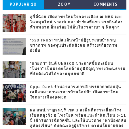
POPULAR 10
ZOOM
COMMENTS
สุกี้ตี๋น้อย เปิดสาขาใหม่ใจกลางเมือง ณ MBK เผย
โฉมมุมใหม่ Snack Bar นำร่องที่แรก สายกินต้อง
ห้ามพลาด อิ่มอร่อยไม่อั้นในราคาเบา ๆ ฟินจุกๆ
"SSO TRUST"สปส.เดินหน้าปฏิรูประบบบำนาญ
ชราภาพ กองทุนประกันสังคม สร้างเสถียรภาพ
ยั่งยืน
"นายกฯ" ยินดี UNESCO ประกาศขึ้นทะเบียน
"โนรา" เป็นมรดกโลกด้านภูมิปัญญาทางวัฒนธรรม
ที่จับต้องไม่ได้ของมนุษยชาติ
Oppa Daek ร้านอาหารเกาหลี บรรยากาศอบอุ่น
เหมือนมาทานอาหารบ้านโอปป้า เปิดสาขาใหม่
ใจกลางเมือง@MBK
ผอ.สพป.กาญจนบุรี เขต 3 ลงพื้นที่ตรวจเยี่ยมโรง
เรียนหลุงกัง อ.ไทรโยค พร้อมแนะนำนักเรียน 5-11
ปี เข้ารับการฉีดวัคซีน และให้แนวทาง “พาน้องกลับ
สู่ห้องเรียน” กับคณะครูผู้บริหาร ตามนโยบายของ