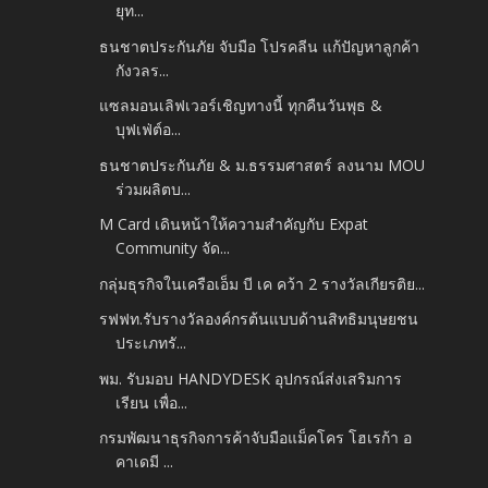
ยุท...
ธนชาตประกันภัย จับมือ โปรคลีน แก้ปัญหาลูกค้า
กังวลร...
แซลมอนเลิฟเวอร์เชิญทางนี้ ทุกคืนวันพุธ &
บุฟเฟ่ต์อ...
ธนชาตประกันภัย & ม.ธรรมศาสตร์ ลงนาม MOU
ร่วมผลิตบ...
M Card เดินหน้าให้ความสำคัญกับ Expat
Community จัด...
กลุ่มธุรกิจในเครือเอ็ม บี เค คว้า 2 รางวัลเกียรติย...
รฟฟท.รับรางวัลองค์กรต้นแบบด้านสิทธิมนุษยชน
ประเภทรั...
พม. รับมอบ HANDYDESK อุปกรณ์ส่งเสริมการ
เรียน เพื่อ...
กรมพัฒนาธุรกิจการค้าจับมือแม็คโคร โฮเรก้า อ
คาเดมี ...