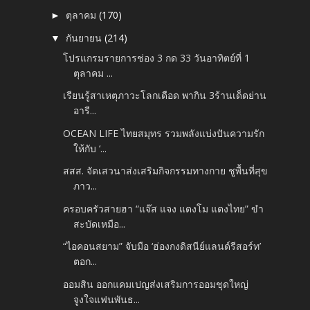
ตุลาคม
(170)
►
กันยายน
(214)
▼
โปรแกรมรายการช่อง 3 กด 33 วันอาทิตย์ที่ 1
ตุลาคม ...
เรียนรู้สาเหตุภาวะโลกเดือด พากิน 3ร้านเด็ดย่าน
อารี...
OCEAN LIFE ไทยสมุทร รวมพลังแบ่งปันความรัก
ให้กับ ‘...
สสส. จัดเสวนาส่งเสริมกิจกรรมทางกาย ชูพื้นที่สุข
ภาว...
ครอบครัวสายฮา “แจ๊ส แจง แตงโม แตงไทย” ขำ
สะบัดเหมือ...
“ไอคอนสยาม” จับมือ ‘ฮ่องกงดิสนีย์แลนด์รีสอร์ท’
ตอก...
ออมสิน ออกแคมเปญส่งเสริมการออมชุดใหญ่
จูงใจแฟนพันธ...