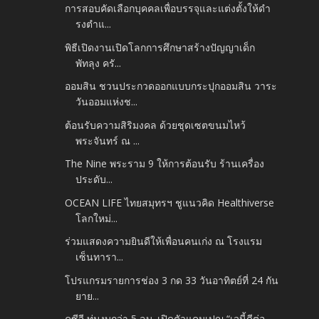
การสอบคัดเลือกบุคคลเพื่อบรรจุและแต่งตั้งให้ดำ
รงตำแ...
พิธีเปิดงานเปิดโลกการศึกษาสร้างปัญญาเด็ก
พัทลุง ครั...
ออมสิน ชวนประกวดออกแบบกระปุกออมสิน วาระ
วันออมแห่งช...
ต้อนรับความสิริมงคล ด้วยชุดเซตขนมไหว้
พระจันทร์ ณ ...
The Nine พระราม 9 ให้การต้อนรับ ร้านเครื่อง
ประดับ...
OCEAN LIFE ไทยสมุทรฯ ชูแนวคิด Healthiverse
โลกใหม่...
ร่วมแสดงความยินดีให้เพื่อนคนเก่ง ณ โรงแรม
เซ็นทารา...
โปรแกรมรายการช่อง 3 กด 33 วันอาทิตย์ที่ 24 กัน
ยาย...
คซีจี ทุ่มงบกว่า 5 ลบ. เปิดตัวแคมเปญ “เจนี้ดีต่อ