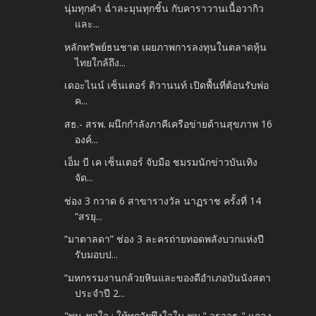
นุ่มทุกคำ ฉ่ำละมุนทุกชิ้น กับคาราวานเนื้อวากิว
และ...
หลักทรัพย์ธนชาต เผยภาพการลงทุนในตลาดหุ้น
ไทยใกล้ถึง...
เดอะไนน์ เซ็นเตอร์ ติวานนท์ เปิดพื้นที่ต้อนรับพ่อ
ค...
สธ.- สรพ. ผนึกกำลังภาคีเครือข่ายด้านสุขภาพ 16
องค์...
เอ็ม บี เค เซ็นเตอร์ จับมือ ชมรมนักข่าวบันเทิง
จัด...
ช่อง 3 กวาด 6 สาขารางวัล นาฏราช ครั้งที่ 14
“สรยุ...
“มาตาลดา” ช่อง 3 ละครถ่ายทอดพลังบวกแห่งปี
รับมอบป...
“มหกรรมงานกล้วยหินและของดีอำเภอบันนังสตา
ประจำปี 2...
"พม. พอใจ : ให้ทุกวัยพึงใจใน พม." วราวุธ " แถลง