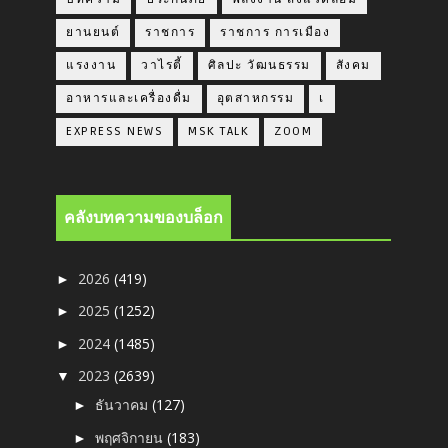
ยานยนต์
ราชการ
ราชการ การเมือง
แรงงาน
วาไรตี้
ศิลปะ วัฒนธรรม
สังคม
อาหารและเครื่องดื่ม
อุตสาหกรรม
เ
EXPRESS NEWS
MSK TALK
ZOOM
คลังบทความของบล็อก
2026
(419)
►
2025
(1252)
►
2024
(1485)
►
2023
(2639)
▼
ธันวาคม
(127)
►
พฤศจิกายน
(183)
►