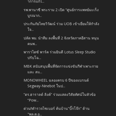
าการแก้ไ...
รพ.พานาซี พระราม 2 เปิด “ศูนย์การแพทย์มะเร็ง
บูรณาก...
ประกันภัยไทยวิวัฒน์ ร่วม UOB เข้าเยี่ยมให้กำลัง
ใจ...
ปลัด พม. นำทีม ลงพื้นที่ 2 จังหวัดภาคอีสาน หนุน
คนพ...
พาราไดซ์ พาร์ค ร่วมยินดี Lotus Sleep Studio
ปรับโฉ...
MBK สนับสนุนพื้นที่จัดการแข่งขันกีฬาเพาะกาย
และ สแ...
MONOWHEEL ฉลองครบ 6 ปีของแบรนด์
Segway-Ninebot ในป...
“ดร.ฮาราลด์ ลิงค์” ร่วมแสดงวิสัยทัศน์ในหัวข้อ
“Pow...
ด่วน!!ตำรวจไซเบอร์ ค้นบ้าน"บิ๊กโจ๊ก" ด้าน
"พล.ต.อ...