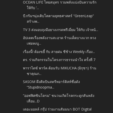
OCEAN LIFE ไทยสมุทร รวมพลังแบ่งปันความรัก
ให้กับ ‘...
บี.กริมฯมุ่งเติบโตตามยุทธศาสตร์ “GreenLeap”
สร้างพ...
TV 3 ส่งมอบถุงมือยางเกรดพรีเมี่ยม ให้กับ เจ้าหน้...
อัปเดตเรื่องพลังงานสะอาด ร้านเด็ดบางแวก หวง
เฟยหงบู...
เรื่องนี้! ต้องขยี้ กับ สายฝน ชีช้าง Weekly เรื่อง...
ตร. ร่วมกิจกรรมในโครงการธรรมนำใจ ครั้งที่ 7
พาราไดซ์ พาร์ค ต้อนรับ MIKUCHA (มิกุชา) ร้าน
ชาคุณภ...
SASOM ดึงศิลปินสตรีทอาร์ติสท์ชื่อดัง
“Stupidnoopma...
“ออฟฟิศซินโดรม” ชนวนเกิดโรคกระดูกสันหลัง
เสื่อม...D
เดอะมอลล์ กรุ๊ป ร่วมงานสัมมนา BOT Digital