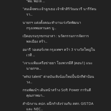
“พม. พอใจ ...
"สมเด็จพระเจ้าลูกเธอ เจ้าฟ้าสิริวัณณวรี นารีรัตน
รา...
นายกฯ แต่งตั้งคณะทำงานเร่งรัดพัฒนา
กรุงเทพมหานคร บู...
เปิดอบรมรุกขกรอาสา : นวัตกรรมการจัดการ
พลเมือง สร้า...
อมารี วอเตอร์เกท กรุงเทพฯ คว้า 3 รางวัลใหญ่ใน
เวที ...
“เจาะแฟ้มเครือข่ายยา โยงพวกมีสี (ตอน1) แนะ
นายกฯล...
“whiz talent” ค่ายบันเทิงน้องใหม่ปั้นนักกีฬาป้อน
วง...
กรมพัฒน์ฯ เดินหน้าสร้าง Soft Power การันตี
คุณภาพมา...
สำนักงาน คปภ. ผนึกกำลังร่วมกับ สศก. GISTDA
และ NEC...