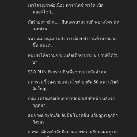
เอาใจวัยเก๋าต่อเนื่อง พาราไดซ์ พาร์ค เปิด
ฟลอร์โชว์...
ภัยร้ายสาวอ้วน…. สืบนครบาลรวบดิว-บางไทร นัด
เดทผ่าน...
รมว.พม. หนุนกรมกิจการเด็กฯ ทำงานท้าทายมาก
ขึ้น แนะก...
พม.เร่งให้ความช่วยเหลือเด็กชายวัย 6 ขวบที่ได้รับ
บา...
SSO RUN กิจกรรมดีๆเพื่อชาวประกันสังคม
มหกรรมชี้ช่องรวยแฟรนไชส์ ยกทัพ 50 แฟรนไชส์
จัดใหญ่...
กทม. เตรียมจัดเก็บค่าบำบัดนำเสียปีหน้า หลังรอ
กฎหมา...
ธนชาตประกันภัย จับมือ โปรคลีน แก้ปัญหาลูกค้า
กังวลร...
สวพส. เดินหน้าจับมือภาคเอกชน เตรียมแผนบูรณ