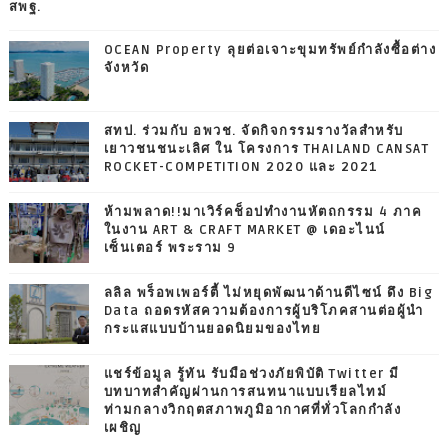
สพฐ.
OCEAN Property ลุยต่อเจาะขุมทรัพย์กำลังซื้อต่าง
จังหวัด
สทป. ร่วมกับ อพวช. จัดกิจกรรมรางวัลสำหรับ
เยาวชนชนะเลิศ ใน โครงการ THAILAND CANSAT
ROCKET-COMPETITION 2020 และ 2021
ห้ามพลาด!!มาเวิร์คช็อปทำงานหัตถกรรม 4 ภาค
ในงาน ART & CRAFT MARKET @ เดอะไนน์
เซ็นเตอร์ พระราม 9
ลลิล พร็อพเพอร์ตี้ ไม่หยุดพัฒนาด้านดีไซน์ ดึง Big
Data ถอดรหัสความต้องการผู้บริโภคสานต่อผู้นำ
กระแสแบบบ้านยอดนิยมของไทย
แชร์ข้อมูล รู้ทัน รับมือช่วงภัยพิบัติ Twitter มี
บทบาทสำคัญผ่านการสนทนาแบบเรียลไทม์
ท่ามกลางวิกฤตสภาพภูมิอากาศที่ทั่วโลกกำลัง
เผชิญ