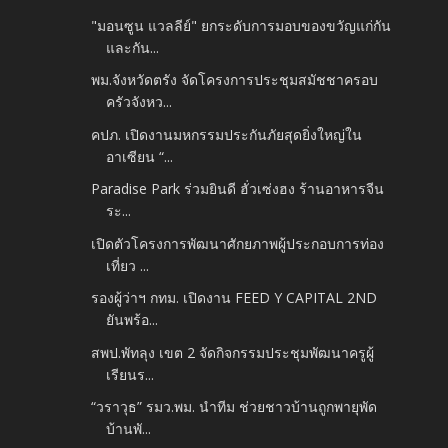
"มอนซูน แวลลีย์" ยกระดับการมอบของขวัญแก่กัน
และกัน...
พม.จังหวัดตรัง จัดโครงการประชุมสมัชชาครอบ
ครัวจังหว...
คปภ. เปิดงานมหกรรมประกันภัยสุดยิ่งใหญ่ใน
อาเซียน “...
Paradise Park ร่วมยินดี ฮั่วเซ่งฮง ร้านอาหารจีน
ระ...
เปิดตัวโครงการพัฒนาศักยภาพผู้ประกอบการท่อง
เที่ยว ...
รองผู้ว่าฯ กทม. เปิดงาน FEED Y CAPITAL 2ND
ยันพร้อ...
สพป.พัทลุง เขต 2 จัดกิจกรรมประชุมพัฒนาครูผู้
เรียนร...
“วราวุธ” รมว.พม. นำทีม ช่วยชาวบ้านถูกพายุพัด
บ้านพั...