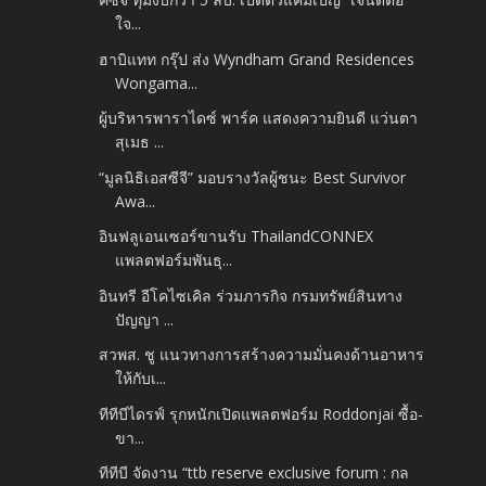
ใจ...
ฮาบิแทท กรุ๊ป ส่ง Wyndham Grand Residences
Wongama...
ผู้บริหารพาราไดซ์ พาร์ค แสดงความยินดี แว่นตา
สุเมธ ...
“มูลนิธิเอสซีจี” มอบรางวัลผู้ชนะ Best Survivor
Awa...
อินฟลูเอนเซอร์ขานรับ ThailandCONNEX
แพลตฟอร์มพันธุ...
อินทรี อีโคไซเคิล ร่วมภารกิจ กรมทรัพย์สินทาง
ปัญญา ...
สวพส. ชู แนวทางการสร้างความมั่นคงด้านอาหาร
ให้กับเ...
ทีทีบีไดรฟ์ รุกหนักเปิดแพลตฟอร์ม Roddonjai ซื้อ-
ขา...
ทีทีบี จัดงาน “ttb reserve exclusive forum : กล