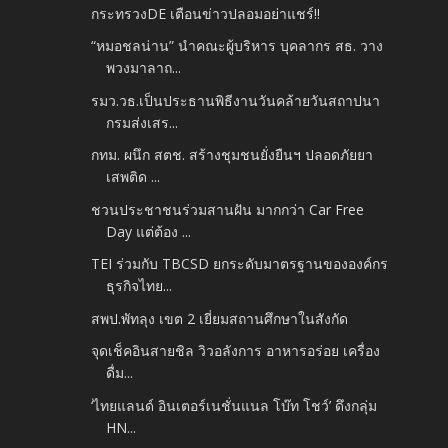
กระทรวงDE เตือนข่าวปลอมอย่าแชร์!!
“หมอชลน่าน” นำคณะผู้บริหาร บุคลากร สธ. วาง
พวงมาลาถ...
รมว.วธ.เป็นประธานพิธีงานวันคล้ายวันสถาปนา
กรมส่งเสร...
กทม. ผนึก สตช. สร้างชุมชนยั่งยืนฯ ปลอดภัยยา
เสพติด ...
ชวนประชาชนร่วมสานฝัน มากกว่า Car Free
Day แต่ต้อง ...
TEI ร่วมกับ TBCSD ยกระดับมาตรฐานขององค์กร
ธุรกิจไทย...
สพป.พัทลุง เขต 2 เยี่ยมสถานศึกษาในสังกัด
จุดเช็คอินสายชิล วิวอลังการ อาหารอร่อย เครื่อง
ดื่ม...
‘ไทยแลนด์ อินเตอร์เนชั่นแนล โบ๊ท โชว์’ ดึงกลุ่ม
HN...