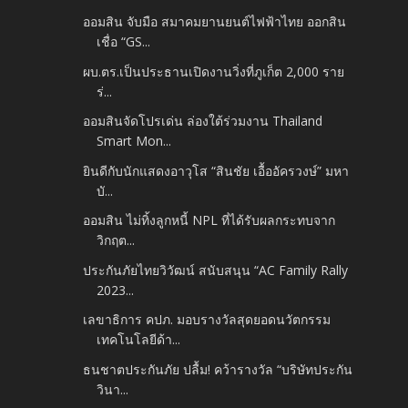
ออมสิน จับมือ สมาคมยานยนต์ไฟฟ้าไทย ออกสิน
เชื่อ “GS...
ผบ.ตร.เป็นประธานเปิดงานวิ่งที่ภูเก็ต 2,000 ราย
ร่...
ออมสินจัดโปรเด่น ล่องใต้ร่วมงาน Thailand
Smart Mon...
ยินดีกับนักแสดงอาวุโส “สินชัย เอื้ออัครวงษ์” มหา
บั...
ออมสิน ไม่ทิ้งลูกหนี้ NPL ที่ได้รับผลกระทบจาก
วิกฤต...
ประกันภัยไทยวิวัฒน์ สนับสนุน “AC Family Rally
2023...
เลขาธิการ คปภ. มอบรางวัลสุดยอดนวัตกรรม
เทคโนโลยีด้า...
ธนชาตประกันภัย ปลื้ม! คว้ารางวัล “บริษัทประกัน
วินา...