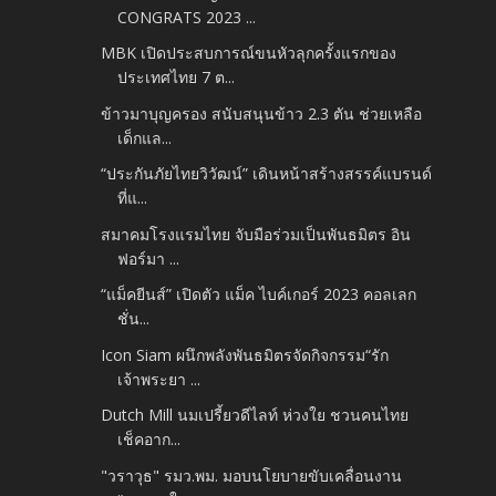
CONGRATS 2023 ...
MBK เปิดประสบการณ์ขนหัวลุกครั้งแรกของ
ประเทศไทย 7 ต...
ข้าวมาบุญครอง สนับสนุนข้าว 2.3 ตัน ช่วยเหลือ
เด็กแล...
“ประกันภัยไทยวิวัฒน์” เดินหน้าสร้างสรรค์แบรนด์
ที่แ...
สมาคมโรงแรมไทย จับมือร่วมเป็นพันธมิตร อิน
ฟอร์มา ...
“แม็คยีนส์” เปิดตัว แม็ค ไบค์เกอร์ 2023 คอลเลก
ชั่น...
Icon Siam ผนึกพลังพันธมิตรจัดกิจกรรม“รัก
เจ้าพระยา ...
Dutch Mill นมเปรี้ยวดีไลท์ ห่วงใย ชวนคนไทย
เช็คอาก...
"วราวุธ" รมว.พม. มอบนโยบายขับเคลื่อนงาน