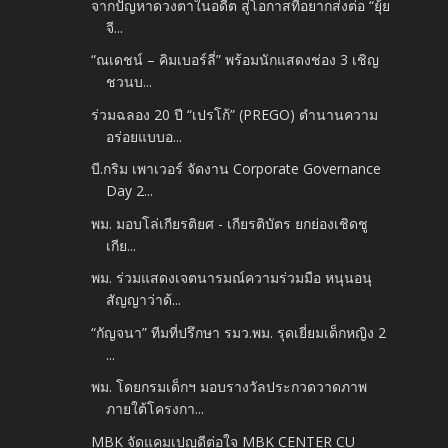
จากปัญหาดวงตาในอดีต สู่โอกาสที่อยากส่งต่อ “ยุ้ย
จี...
“ณเดชน์ – คิมเบอร์ลี่” พร้อมนักแสดงช่อง 3 เชิญ
ชวนบ...
ร่วมฉลอง 20 ปี “เปรโก้” (PREGO) ตำนานความ
อร่อยแบบอ...
บี.กริม เพาเวอร์ จัดงาน Corporate Governance
Day 2...
พม. มอบโล่เกียรติยศ - เกียรติบัตร ยกย่องเชิดชู
เกีย...
พม. ร่วมแสดงเจตนารมณ์ความร่วมมือ หนุนอนุ
สัญญาว่าด้...
“กัญจนา” ทีมที่ปรึกษา รมว.พม. รุดเยี่ยมเด็กหญิง 2
...
พม. โดยกรมเด็กฯ มอบรางวัลประกวดวาดภาพ
ภายใต้โครงกา...
MBK จัดแคมเปญดีต่อใจ MBK CENTER CU