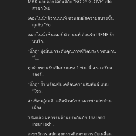
MBK มอบดอกไม้ยินดีกับ “BODY GLOVE” เปิด
สาขาใหม่
เดอะไนน์ฯติวานนนท์ ชวนสัมผัสความสบายขั้น
สุดกับ “Yo...
เดอะไนน์ เซ็นเตอร์ ติวานนท์ ต้อนรับ IRENE ร้า
นบริก...
"บิ๊กตู่" มุ่งมั่นยกระดับคุณภาพชีวิตประชาชนผ่าน
“โ...
ทุกฝ่ายขานรับเปิดประเทศ 1 พ.ย. นี้ สธ. เตรียม
รองรั...
"บิ๊กตู่" ย้ำ พร้อมขับเคลื่อนความสัมพันธ์ แบบ
“ใจถ...
ส่งเพื่อนสู่สุคติ.. อดีตหัวหน้าช่างภาพ นสพ.บ้าน
เมือง
“เริ่มแล้ว มหกรรมด้านประกันภัย Thailand
InsurTech ...
เลขาธิการ สปส.ลุยตรวจติดตามการขับเคลื่อน