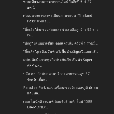
ชวนเที่ยวงานกาชาดออนไลน์กันอีกปี !!14-27
ธค.นี้
ศบค. แจงการลงทะเบียนผ่านระบบ “Thailand
Pass” แทนระ...
"บิ๊กเฮ้ง"สั่งตรวจสอบและช่วยเหลือลูกจ้าง 92 ราย
เห...
"บิ๊กตู่" เสนออาเซียน-ออสเตรเลีย ครั้งที่ 1 ร่วมมื...
"บิ๊กเฮ้ง"ลุยเมืองจันท์ หวังปั้นช่างอัญมณีและเครื่...
คปภ. จับมือภาคธุรกิจประกันภัย เปิดตัว Super
APP ปล...
ปลัด สธ. กำชับสถานบริการสาธารณสุข 37
จังหวัดเสี่ยง...
Paradise Park มอบเครื่องตรวจวัดอุณหภูมิ พัดลม
และหล...
เดอะไนน์ฯติวานนท์ ต้อนรับร้านค้าใหม่ “DEE
DIAMOND"...