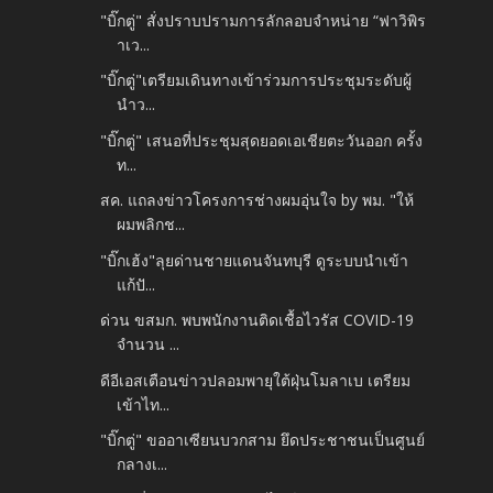
"บิ๊กตู่" สั่งปราบปรามการลักลอบจำหน่าย “ฟาวิพิร
าเว...
"บิ๊กตู่"เตรียมเดินทางเข้าร่วมการประชุมระดับผู้
นำว...
"บิ๊กตู่" เสนอที่ประชุมสุดยอดเอเชียตะวันออก ครั้ง
ท...
สค. แถลงข่าวโครงการช่างผมอุ่นใจ by พม. "ให้
ผมพลิกช...
"บิ๊กเฮ้ง"ลุยด่านชายแดนจันทบุรี ดูระบบนำเข้า
แก้ปั...
ด่วน ขสมก. พบพนักงานติดเชื้อไวรัส COVID-19
จำนวน​ ...
ดีอีเอสเตือนข่าวปลอมพายุใต้ฝุ่นโมลาเบ เตรียม
เข้าไท...
"บิ๊กตู่" ขออาเซียนบวกสาม ยึดประชาชนเป็นศูนย์
กลางเ...