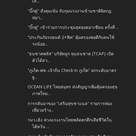
เส...
"บิ๊กตู่" สั่งคุมเข้ม จับกุมแรงงานข้ามชาติผิดกฎ
หมา...
"บิ๊กตู่" เข้าร่วมการประชุมสุดยอดอาเซียน ครั้งที่ ...
“ประกันภัยรถยนต์ 2+ฟิต” คุ้มครองพอดีกับคนใช้
รถน้อย...
“ธนชาตพลัส” บริษัทลูก ทุนธนชาต (TCAP) เปิด
ตัวได้สว...
“ภูเก็ต-พช.-เจ้าถิ่น Check in ภูเก็ต” ยกระดับมาตร
ฐ...
OCEAN LIFE ไทยสมุทร ส่งสัญญาเพิ่มคุ้มครองสุข
ภาพใหม...
การกลับมาของ “เสริมสุขชาแนล” รายการท่อง
เที่ยวสร้าง...
รมว.เฮ้ง ห่วงแรงงานไทยพลัดตกตึกเสียชีวิตใน
ไต้หวัน ...