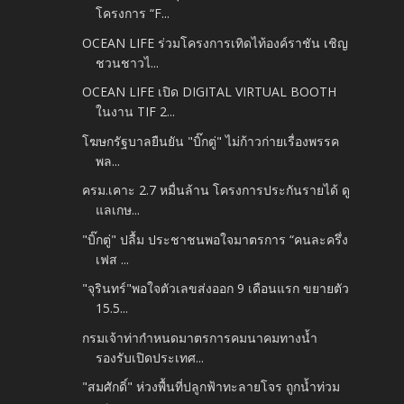
โครงการ “F...
OCEAN LIFE ร่วมโครงการเทิดไท้องค์ราชัน เชิญ
ชวนชาวไ...
OCEAN LIFE เปิด DIGITAL VIRTUAL BOOTH
ในงาน TIF 2...
โฆษกรัฐบาลยืนยัน "บิ๊กตู่" ไม่ก้าวก่ายเรื่องพรรค
พล...
ครม.เคาะ 2.7 หมื่นล้าน โครงการประกันรายได้ ดู
แลเกษ...
"บิ๊กตู่" ปลื้ม ประชาชนพอใจมาตรการ “คนละครึ่ง
เฟส ...
"จุรินทร์"พอใจตัวเลขส่งออก 9 เดือนแรก ขยายตัว
15.5...
กรมเจ้าท่ากำหนดมาตรการคมนาคมทางน้ำ
รองรับเปิดประเทศ...
"สมศักดิ์" ห่วงพื้นที่ปลูกฟ้าทะลายโจร ถูกน้ำท่วม