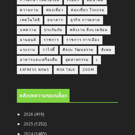
การศึกษา เทคโนโลยี
เกษตร
คมนาคม
ความงาม
ท่องเที่ยว
ท่องเที่ยว โรงแรม
เทคโนโลยี
ธนาคาร
ธุรกิจ การตลาด
บทความ
ประกันภัย
พลังงาน สิ่งแวดล้อม
ยานยนต์
ราชการ
ราชการ การเมือง
แรงงาน
วาไรตี้
ศิลปะ วัฒนธรรม
สังคม
อาหารและเครื่องดื่ม
อุตสาหกรรม
เ
EXPRESS NEWS
MSK TALK
ZOOM
คลังบทความของบล็อก
2026
(419)
►
2025
(1252)
►
2024
(1485)
►