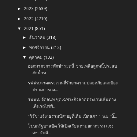
2023
(2639)
►
2022
(4710)
►
2021
(851)
▼
ธันวาคม
(318)
►
พฤศจิกายน
(212)
►
ตุลาคม
(132)
▼
ออกมาตรการพักชำระหนี้ ช่วยเหลือลูกหนี้ประสบ
ภัยน้ำท...
รฟฟท.ลาดตระเวณถี่รักษาความปลอดภัยและป้อง
ปรามการก่อ...
รฟฟท. จัดจนท.ชุดเฉพาะกิจลาดตระเวนเส้นทาง
เดินรถไฟฟ้...
"วิรัช"แจ้ง"ธรรมนัส"อยู่ที่เดิม เปิดสภา 1 พ.ย."บิ๊...
โฆษกรัฐบาลปัด ให้เปิดเรียนตามยถากรรม แจง
ศธ. จับมื...