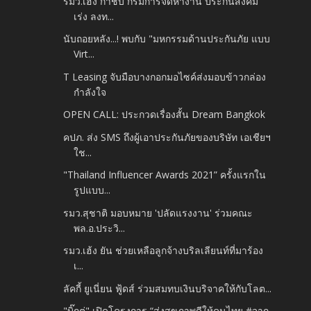
รมว.เฮ้ง กำชับ กรมการจัดหางาน ประกันสังคม
เร่ง ลงท...
นับถอยหลัง...! พบกับ "มหกรรมด้านประกันภัย แบบ
Virt...
T Leasing จับมือบางกอกมอไซค์ส่งมอบข้าวกล่อง
กำลังใจ
OPEN CALL: ประกวดเรื่องสั้น Dream Bangkok
คปภ. ส่ง SMS ถึงผู้เอาประกันภัยของบริษัท เอเชียฯ
ใช...
"Thailand Influencer Awards 2021” ครั้งแรกใน
รูปแบบ...
รมว.สุชาติ มอบหมาย 'ปลัดแรงงาน' ร่วมคณะ
พล.อ.ประวิ...
รมว.เฮ้ง ยัน ช่วยเหลือลูกจ้างบริลเลียนท์ที่มาร้อง
เ...
ลัคกี้ ยูเนี่ยน ฟู้ดส์ ร่วมสมทบเงินบริจาคให้กับโลต...
"บิ๊กตู่" เปิดโครงการ “ส่งสุขภาพดีให้คนไทย #จาก