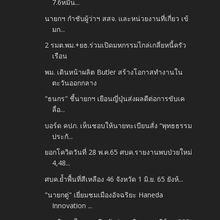
7.6หมื่น...
นายกฯ กำชับผู้ว่าฯ สสจ. และหน่วยงานที่เกี่ยว เข้
มก...
2 รมต.พม.+ยธ.ร่วมเปิดมหกรรมไกล่เกลี่ยหนี้ครัว
เรือน
พม. เดินหน้าผลิต Butler สร้างโอกาสทำงานใน
ตะวันออกกลาง
"ธนกร" ชี้นายกฯ เยือนญี่ปุ่นส่งผลดีต่อการขับเค
ลื่อ...
บอร์ด คปภ. เห็นชอบให้นายทะเบียนสั่ง “พุทธธรรม
ประกั...
ยอกโควิดวันที่ 28 พ.ค.65 ศบค.รายงานพบป่วยใหม่
4,48...
ศบค.ย้ำพื้นที่สีเหลือง 46 จังหวัด 1 มิ.ย. 65 ยังห้...
"นายกตู่" เยี่ยมชมเมืองอัจฉริยะ Haneda
Innovation ...