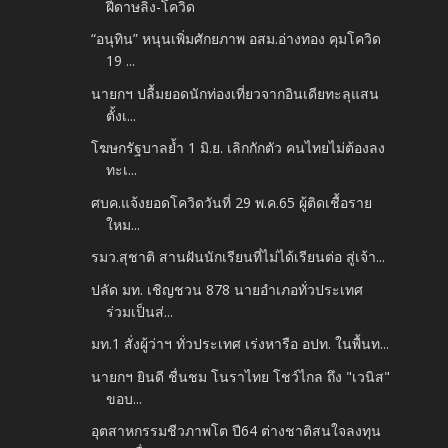
ฝีดาษลิง-โควิด
“อนุทิน” หนุนเพิ่มศักยภาพ อสม.อ่างทอง คุมโควิด
19 ...
นายกฯ ปลื้มยอดนักท่องเที่ยวจากอินเดียทะลุแสน
ตั้งเ...
โฆษกรัฐบาลย้ำ 1 มิ.ย. เลิกกักตัว คนไทยไม่ต้องลง
ทะเ...
ศบค.แจ้งยอดโควิดวันที่ 29 พ.ค.65 ผู้ติดเชื้อราย
ใหม...
รมว.สุชาติ สานฝันนักเรียนที่ไม่ได้เรียนต่อ สู่เจ้า...
ปลัด มท. เชิญชวน 878 นายอำเภอทั่วประเทศ
ร่วมเป็นส่...
มท.1 สั่งผู้ว่าฯ ทั่วประเทศ เร่งหารือ อปท. ในพื้นท...
นายกฯ ยินดี ชื่นชม โนราไทย โชว์ไกล ถึง "เวนิส"
ขอบ...
อุตสาหกรรมชีวภาพโต ปี64 ต่างชาติสนใจลงทุน