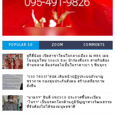
POPULAR 10
ZOOM
COMMENTS
สุกี้ตี๋น้อย เปิดสาขาใหม่ใจกลางเมือง ณ MBK เผย
โฉมมุมใหม่ Snack Bar นำร่องที่แรก สายกินต้อง
ห้ามพลาด อิ่มอร่อยไม่อั้นในราคาเบา ๆ ฟินจุกๆ
"SSO TRUST"สปส.เดินหน้าปฏิรูประบบบำนาญ
ชราภาพ กองทุนประกันสังคม สร้างเสถียรภาพ
ยั่งยืน
"นายกฯ" ยินดี UNESCO ประกาศขึ้นทะเบียน
"โนรา" เป็นมรดกโลกด้านภูมิปัญญาทางวัฒนธรรม
ที่จับต้องไม่ได้ของมนุษยชาติ