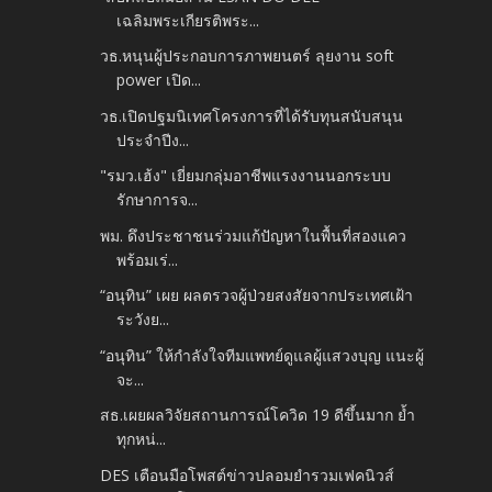
เฉลิมพระเกียรติพระ...
วธ.หนุนผู้ประกอบการภาพยนตร์ ลุยงาน soft
power เปิด...
วธ.เปิดปฐมนิเทศโครงการที่ได้รับทุนสนับสนุน
ประจำปีง...
"รมว.เฮ้ง" เยี่ยมกลุ่มอาชีพแรงงานนอกระบบ
รักษาการจ...
พม. ดึงประชาชนร่วมแก้ปัญหาในพื้นที่สองแคว
พร้อมเร่...
“อนุทิน” เผย ผลตรวจผู้ป่วยสงสัยจากประเทศเฝ้า
ระวังย...
“อนุทิน” ให้กำลังใจทีมแพทย์ดูแลผู้แสวงบุญ แนะผู้
จะ...
สธ.เผยผลวิจัยสถานการณ์โควิด 19 ดีขึ้นมาก ย้ำ
ทุกหน่...
DES เตือนมือโพสต์ข่าวปลอมยำรวมเฟคนิวส์