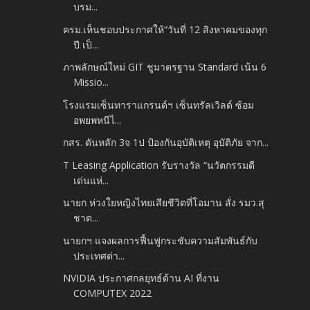
บรม...
ครม.เห็นชอบประกาศให้“วันที่ 12 สิงหาคมของทุก
ปี เป็...
ภาพลักษณ์ใหม่ GIT ชูมาตรฐาน Standard เน้น 6
Missio...
โรงแรมเซ็นทาราแกรนด์ฯ เซ็นทรัลเวิลด์ ซ้อม
อพยพหนีไ...
กสร. ดันหลัก 3จ 1ป ป้องกันอุบัติเหตุ อุบัติภัย จาก...
T Leasing Application รับรางวัล “นวัตกรรมดี
เด่นแห่...
นายก ห่วงใยหญิงไทยเสียชีวิตที่โอมาน สั่ง รมว.สุ
ชาต...
นายกฯ แจงผลการฟื้นฟูกระชับความสัมพันธ์กับ
ประเทศต่า...
NVIDIA ประกาศกลยุทธ์ด้าน AI ที่งาน
COMPUTEX 2022