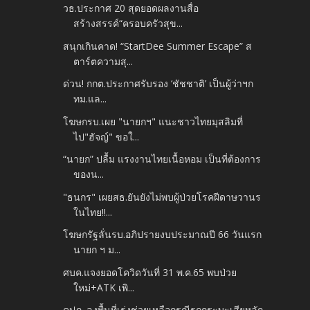
วธ.ประกาศ 20 สุดยอดผลงานสื่อ
สร้างสรรค์“ครอบครัวสุข...
สนุกเกินคาด! “StartDee Summer Escape” ส
ตาร์ตความสุ...
ด่วน! กกต.ประกาศรับรอง ‘ชัชชาติ’ เป็นผู้ว่าฯก
ทม.แล...
โฆษกรบ.เผย "นายกฯ" แนะชาวไทยมุสลิมที่
ไป"ฮัจญ์" ขอใ...
​“นายก” ปลื้ม แรงงานไทยเนื้อหอม เป็นที่ต้องการ
ของน...
"ธนกร" เผยสธ.ยันยังไม่พบผู้ป่วยโรคฝีดาษวานร
ในไทย!!...
โฆษกรัฐลั่นรบ.อภิปรายงบประมาณปี 66 วันแรก
นายก ฯ ม...
ศบค.แจงยอดโควิดวันที่ 31 พ.ค.65 พบป่วย
ใหม่+ATK เพิ...
คปภ. ลงพื้นที่เร่งช่วยเหลือกรณีรถกระบะเสียหลัก