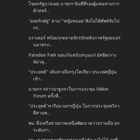
โฆษกรัฐบาลเผย นายกฯ ยินดีที่รองผู้แทนทางการ
ค้าสหรั...
"องครักษ์ตู่" สวน""หญิงหน่อย"ฟังไม่ได้ศัพท์จับไป
กร...
บราเดอร์ พร้อมรุกตลาดจักรปักหลังภาครัฐผ่อนปร
นมาตรก...
Paradise Park มอบเงินสนับสนุนแก่ มัสยิดเราะ
ห์ม่าตุ...
"ประยทธ์" เดินทางถึงกรุงโตเกียว ประเทศญี่ปุ่น
เข้า...
นายกฯ กล่าวปาฐกถาในการประชุม Nikkei
Forum ครั้งที่...
"ประยุทธ์"หารือนายกฯญี่ปุ่น ในการประชุมทวิภา
คีสานต...
พม. ดึงเครือข่ายภาคเหนือพัฒนาความร่วมมือ ยก
ระดับกา...
พม. เร่งช่วยชายพิการช่วยเหลือตัวเองไม่ได้ ถูกพี่