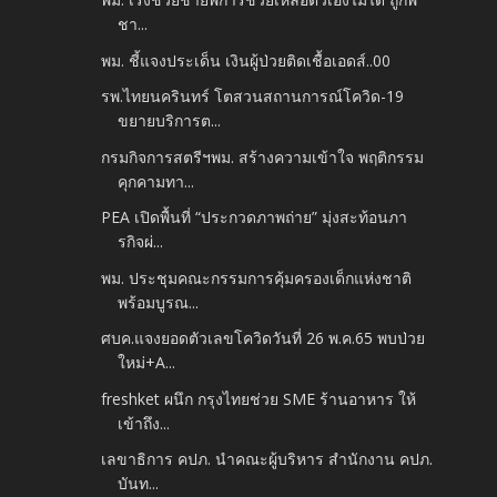
ชา...
พม. ชี้แจงประเด็น เงินผู้ป่วยติดเชื้อเอดส์..00
รพ.ไทยนครินทร์ โตสวนสถานการณ์โควิด-19
ขยายบริการต...
กรมกิจการสตรีฯพม. สร้างความเข้าใจ พฤติกรรม
คุกคามทา...
PEA เปิดพื้นที่ “ประกวดภาพถ่าย” มุ่งสะท้อนภา
รกิจผ่...
พม. ประชุมคณะกรรมการคุ้มครองเด็กแห่งชาติ
พร้อมบูรณ...
ศบค.แจงยอดตัวเลขโควิดวันที่ 26 พ.ค.65 พบป่วย
ใหม่+A...
freshket ผนึก กรุงไทยช่วย SME ร้านอาหาร ให้
เข้าถึง...
เลขาธิการ คปภ. นำคณะผู้บริหาร สำนักงาน คปภ.
บันท...