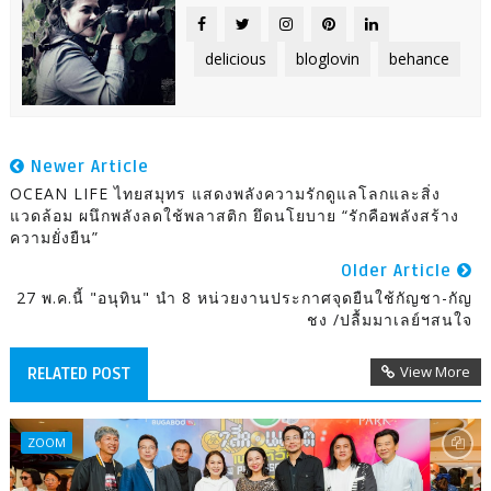
delicious
bloglovin
behance
Newer Article
OCEAN LIFE ไทยสมุทร แสดงพลังความรักดูแลโลกและสิ่ง
แวดล้อม ผนึกพลังลดใช้พลาสติก ยึดนโยบาย “รักคือพลังสร้าง
ความยั่งยืน”
Older Article
27 พ.ค.นี้ "อนุทิน" นำ 8 หน่วยงานประกาศจุดยืนใช้กัญชา-กัญ
ชง /ปลื้มมาเลย์ฯสนใจ
View More
RELATED POST
ZOOM