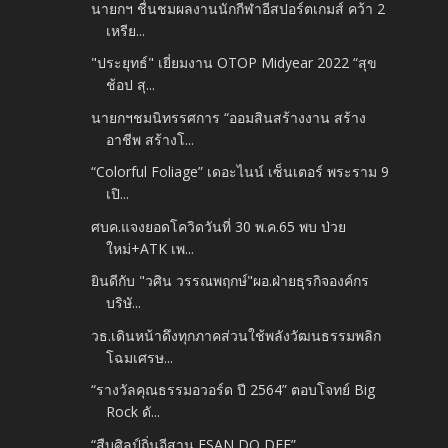
นายกฯ ชื่นชมผลงานนักกีฬาอีสปอร์ตเกมส์ คว้า 2
เหรีย...
"ประยุทธ์" เยี่ยมงาน OTOP Midyear 2022 “สุข
ช้อป สุ...
นายกฯชมนิทรรศการ “ออมสินสร้างงาน สร้าง
อาชีพ สร้างโ...
“Colorful Foliage” เดอะไนน์ เซ็นเตอร์ พระราม 9
เปิ...
ศบค.แจงยอดโควิดวันที่ 30 พ.ค.65 พบ ป่วย
ใหม่+ATK เพ...
ยินดีกับ "วศิน วรรณพฤกษ์"ผอ.ฝ่ายธุรกิจองค์กร
บริษั...
วธ.เดินหน้าดึงทุกภาคส่วนใช้พลังวัฒนธรรมพลิก
โฉมเศรษ...
“รางวัลคุณธรรมอวอร์ด ปี 2564” ตอบโจทย์ Big
Rock ดั...
“สืบศิลป์ถิ่นอีสาน ESAN DO DEE”