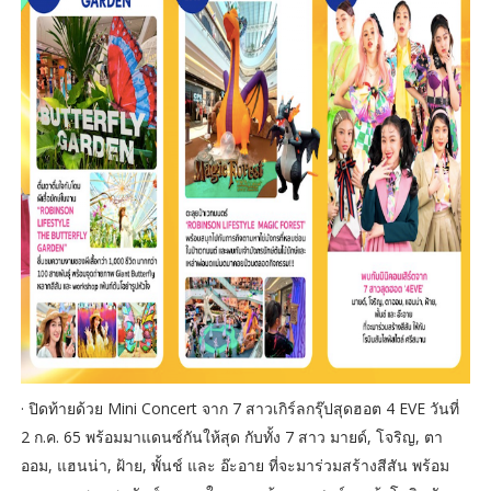
· ปิดท้ายด้วย Mini Concert จาก 7 สาวเกิร์ลกรุ๊ปสุดฮอต 4 EVE วันที่
2 ก.ค. 65 พร้อมมาแดนซ์กันให้สุด กับทั้ง 7 สาว มายด์, โจริญ, ตา
ออม, แฮนน่า, ฝ้าย, พั้นช์ และ อ๊ะอาย ที่จะมาร่วมสร้างสีสัน พร้อม