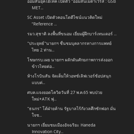
ออมสินยุคไฮเทค เปิดตัว “ออมสินเมตาเวิร์ส : GSB
MET...
SC Asset เปิดตัวคอนโดดีไซน์แนวคิดใหม่
“Reference ...
รมว.สุชาติ ลงพื้นที่ขนอม เยี่ยมผู้ฝึกบาร์เทนเดอร์ ...
"ประยุทธ์"นายกฯ ชื่นชมบุคลากรทางการแพทย์
ไทย 2 ท่าน...
โฆษกรบ.เผย นายกฯ ผลักดันศักยภาพการส่งออก
ข้าวไทยต่อ...
ห้างโรบินสัน จัดเต็มให้วอทช์เลิฟเวอร์ช้อปสนุก
แบบต่...
ศบค.แจงยอดโควิดวันที่ 27 พ.ค.65 พบป่วย
ใหม่+ATK พุ่...
"ธนกร" โต้ฝ่ายค้าน รัฐบาลไร้กังวลศึกซักฟอก มั่น
ใจช...
นายกฯ เยี่ยมชมเมืองอัจฉริยะ Haneda
Innovation City...