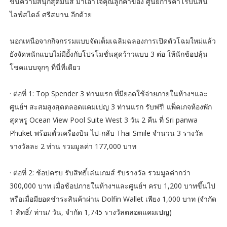
ขนความสนุกสุดมันส์ มาเอาใจคุณลูกค้าของ ศูนย์การค้าโรบินสัน
ไลฟ์สไตล์ ศรีสมาน อีกด้วย
นอกเหนือจากกิจกรรมแบบจัดเต็มเฉลิมฉลองการเปิดตัวโฉมใหม่แล้ว
ยังจัดหนักแบบไม่มียั้งกับโปรโมชั่นสุดว้าวแบบ 3 ต่อ ให้นักช้อปลุ้น
โชคแบบจุกๆ ที่นี่ที่เดียว
· ต่อที่ 1: Top Spender 3 ท่านแรก ที่มียอดใช้จ่ายภายในห้างฯและ
ศูนย์ฯ สะสมสูงสุดตลอดแคมเปญ 3 ท่านแรก รับฟรี! แพ็คเกจห้องพัก
สุดหรู Ocean View Pool Suite West 3 วัน 2 คืน ที่ Sri panwa
Phuket พร้อมตั๋วเครื่องบิน ไป-กลับ Thai Smile จำนวน 3 รางวัล
รางวัลละ 2 ท่าน รวมมูลค่า 177,000 บาท
· ต่อที่ 2: ช้อปครบ รับสิทธิ์เล่นเกมส์ รับรางวัล รวมมูลค่ากว่า
300,000 บาท เมื่อช้อปภายในห้างฯและศูนย์ฯ ครบ 1,200 บาทขึ้นไป
หรือเมื่อมียอดชำระสินค้าผ่าน Dolfin Wallet เพียง 1,000 บาท (จำกัด
1 สิทธิ์/ ท่าน/ วัน, จำกัด 1,745 รางวัลตลอดแคมเปญ)