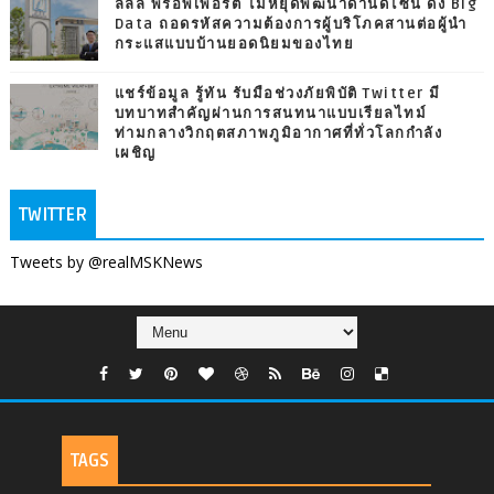
ลลิล พร็อพเพอร์ตี้ ไม่หยุดพัฒนาด้านดีไซน์ ดึง Big
Data ถอดรหัสความต้องการผู้บริโภคสานต่อผู้นำ
กระแสแบบบ้านยอดนิยมของไทย
แชร์ข้อมูล รู้ทัน รับมือช่วงภัยพิบัติ Twitter มี
บทบาทสำคัญผ่านการสนทนาแบบเรียลไทม์
ท่ามกลางวิกฤตสภาพภูมิอากาศที่ทั่วโลกกำลัง
เผชิญ
TWITTER
Tweets by @realMSKNews
TAGS