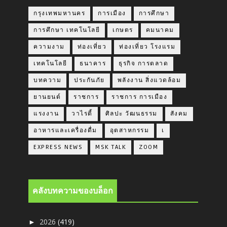
กรุงเทพมหานคร
การเมือง
การศึกษา
การศึกษา เทคโนโลยี
เกษตร
คมนาคม
ความงาม
ท่องเที่ยว
ท่องเที่ยว โรงแรม
เทคโนโลยี
ธนาคาร
ธุรกิจ การตลาด
บทความ
ประกันภัย
พลังงาน สิ่งแวดล้อม
ยานยนต์
ราชการ
ราชการ การเมือง
แรงงาน
วาไรตี้
ศิลปะ วัฒนธรรม
สังคม
อาหารและเครื่องดื่ม
อุตสาหกรรม
เ
EXPRESS NEWS
MSK TALK
ZOOM
คลังบทความของบล็อก
2026
(419)
►