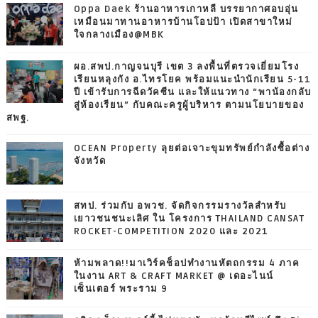
Oppa Daek ร้านอาหารเกาหลี บรรยากาศอบอุ่น
เหมือนมาทานอาหารบ้านโอปป้า เปิดสาขาใหม่
ใจกลางเมือง@MBK
ผอ.สพป.กาญจนบุรี เขต 3 ลงพื้นที่ตรวจเยี่ยมโรง
เรียนหลุงกัง อ.ไทรโยค พร้อมแนะนำนักเรียน 5-11
ปี เข้ารับการฉีดวัคซีน และให้แนวทาง “พาน้องกลับ
สู่ห้องเรียน” กับคณะครูผู้บริหาร ตามนโยบายของ
สพฐ.
OCEAN Property ลุยต่อเจาะขุมทรัพย์กำลังซื้อต่าง
จังหวัด
สทป. ร่วมกับ อพวช. จัดกิจกรรมรางวัลสำหรับ
เยาวชนชนะเลิศ ใน โครงการ THAILAND CANSAT
ROCKET-COMPETITION 2020 และ 2021
ห้ามพลาด!!มาเวิร์คช็อปทำงานหัตถกรรม 4 ภาค
ในงาน ART & CRAFT MARKET @ เดอะไนน์
เซ็นเตอร์ พระราม 9