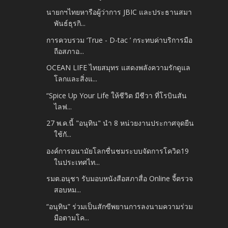
นายกฯไทยหารือผู้ว่าการ JBIC และประธานสมา
พันธ์ธุรกิ...
การควบรวม ‘True - D-tac ’ กระทบค่าบริการมือ
ถือสภาอ...
OCEAN LIFE ไทยสมุทร แสดงพลังความรักดูแล
โลกและสิ่งแ...
“Spice Up Your Life ให้ชีวิต มีชีวา ที่โรบินสัน
ไลฟ...
27 พ.ค.นี้ "อนุทิน" นำ 8 หน่วยงานประกาศจุดยืน
ใช้กั...
องค์การอนามัยโลกชื่นชมระบบจัดการโควิด19
ในประเทศไท...
รมต.อนุชา รับมอบหนังสือสภาสื่อ Online จี้ตรวจ
สอบหม...
“อนุทิน” ร่วมเป็นสักขีพยานการลงนามความร่วม
มือตามโค...