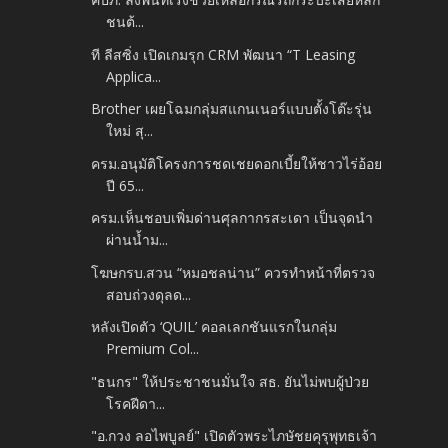
ชนต้...
ที ลีสซิ่ง เปิดเกมรุก CRM พัฒนา “T Leasing
Applica...
Brother เผยโฉมกลุ่มสแกนเนอร์แบบตั้งโต๊ะรุ่น
ใหม่ สุ...
ครม.อนุมัติโครงการชดเชยดอกเบี้ยให้ชาวไร่อ้อย
ปี 65...
ครม.เห็นชอบเพิ่มด่านศุลกากรสะเดา เป็นจุดนำ
ผ่านน้ำม...
โฆษกรบ.สวน “หมอชลน่าน” ควรทำหน้าที่ตรวจ
สอบถ่วงดุลด...
หลังเปิดตัว ‘QUIL’ คอลเลกชันแรกในกลุ่ม
Premium Col...
"ธนกร" ให้ประชาชนมั่นใจ สธ. ยันไม่พบผู้ป่วย
โรคฝีดา...
"อ.กวง ลอไพบูลย์" เปิดตัวพระไภษัชยคุรุพุทธเจ้า