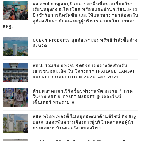
ผอ.สพป.กาญจนบุรี เขต 3 ลงพื้นที่ตรวจเยี่ยมโรง
เรียนหลุงกัง อ.ไทรโยค พร้อมแนะนำนักเรียน 5-11
ปี เข้ารับการฉีดวัคซีน และให้แนวทาง “พาน้องกลับ
สู่ห้องเรียน” กับคณะครูผู้บริหาร ตามนโยบายของ
สพฐ.
OCEAN Property ลุยต่อเจาะขุมทรัพย์กำลังซื้อต่าง
จังหวัด
สทป. ร่วมกับ อพวช. จัดกิจกรรมรางวัลสำหรับ
เยาวชนชนะเลิศ ใน โครงการ THAILAND CANSAT
ROCKET-COMPETITION 2020 และ 2021
ห้ามพลาด!!มาเวิร์คช็อปทำงานหัตถกรรม 4 ภาค
ในงาน ART & CRAFT MARKET @ เดอะไนน์
เซ็นเตอร์ พระราม 9
ลลิล พร็อพเพอร์ตี้ ไม่หยุดพัฒนาด้านดีไซน์ ดึง Big
Data ถอดรหัสความต้องการผู้บริโภคสานต่อผู้นำ
กระแสแบบบ้านยอดนิยมของไทย