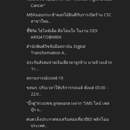
Cancer"
MBKมอบกระเช้าดอกไม้ยินดีกับการเปิดร้าน CSC
สาขาใหม...
ชี้พิกัด ไฮไลท์เด็ด ดีลโดนใจ ในงาน DEX
ARIGATO@MBK
สำนักพิมพ์วิชจับมือสถาบัน Digital
Transformation A...
ประกันสังคมจ่ายเงินเยียวยาลูกจ้าง นายจ้างแล้วก
ว่า ...
สถานการณ์covid-19
ขสมก. ปรับเวลาให้บริการรถเมล์ ตั่งแต่ 05.00 -
22.0...
“บิ๊กตู่”ห่วงปชช.ถูกหลอกลวงจาก “SMS ไลน์ เฟส
บุ๊ก แ...
ศบศ.เล็งประกาศส่งเสริมท่องเที่ยวปี65 พลิกโฉม
ประเทศ...