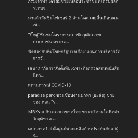
กรมเจ้าท่า เตรียมช่วยเหลือประชาชนที่ได้รับผลก
ระทบจ...
มาแล้ววัคซีนไฟเซอร์ 2 ล้านโดส เผยสิ้นเดือนต.ค.
เข้...
"บิ๊กตู่"ชื่นชมโครงการสมาชิกวุฒิสภาพบ
ประชาชน ครบรอ...
ฟังชัดๆกับทีมโฆษกรัฐบาลเรื่อง"แผนการบริหารจัด
การวั...
เสมา2 "กัลยา"สั่งตั้งทีมเฉพาะกิจตรวจสอบหนังสือ
นิทา...
สถานการณ์ COVID-19
paradise park ชวนช้อปงานมาหา (อะลัย) ขาย
ของ ตอน "ร...
MBKร่วมกับ สภากาชาดไทย ชวนบริจาคโลหิตฝ่า
วิกฤติขาดแ...
คปภ.ภาค1-4 ตั้งศูนย์ช่วยเหลือด้านประกันภัยแก่ผู้
รั...