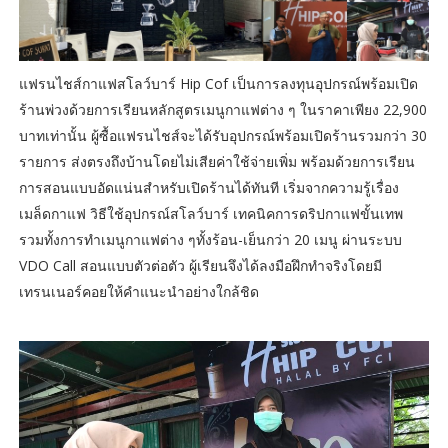
แฟรนไชส์กาแฟสโลว์บาร์ Hip Cof เป็นการลงทุนอุปกรณ์พร้อมเปิด
ร้านพ่วงด้วยการเรียนหลักสูตรเมนูกาแฟต่าง ๆ ในราคาเพียง 22,900
บาทเท่านั้น ผู้ซื้อแฟรนไชส์จะได้รับอุปกรณ์พร้อมเปิดร้านรวมกว่า 30
รายการ ส่งตรงถึงบ้านโดยไม่เสียค่าใช้จ่ายเพิ่ม พร้อมด้วยการเรียน
การสอนแบบอัดแน่นสำหรับเปิดร้านได้ทันที เริ่มจากความรู้เรื่อง
เมล็ดกาแฟ วิธีใช้อุปกรณ์สโลว์บาร์ เทคนิคการดริปกาแฟขั้นเทพ
รวมทั้งการทำเมนูกาแฟต่าง ๆทั้งร้อน-เย็นกว่า 20 เมนู ผ่านระบบ
VDO Call สอนแบบตัวต่อตัว ผู้เรียนจึงได้ลงมือฝึกทำจริงโดยมี
เทรนเนอร์คอยให้คำแนะนำอย่างใกล้ชิด