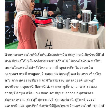
ด้วยราคาแฟรนไชส์ที่เริ่มต้นเพียงหลักหมื่น กับอุปกรณ์เปิดร้านที่มีไม่
มาก มีเพียงโต๊ะหนึ่งตัวก็สามารถเปิดร้านได้ ไม่ต้องง้อทำเล ทำให้มี
คนสนใจแฟรนไชส์หลั่งไหลมาจากทั่วทุกสารทิศ ไม่ว่าจะเป็น
กรุงเทพฯ กระบี่ กาญจนบุรี ขอนแก่น จันทบุรี ฉะเชิงเทรา เชียงใหม่
ตรัง ตาก นครราชสีมา นครศรีธรรมราช นครสวรรค์ นนทบุรี
นราธิวาส ปทุมธานี ปัตตานี พังงา แพร่ ภูเก็ต มุกดาหาร ระนอง
ราชบุรี ลำพูน ศรีสะเกษ สกลนคร สมุทรปราการ สมุทรสาคร
สมุทรสงคราม สระบุรี สุพรรณบุรี สุราษฎร์ธานี สุรินทร์ อยุธยา
อุดรธานี และ อุตรดิตถ์ จังหวัดที่มีผู้สนใจมาเรียนแฟรนไชส์ Hip Cof