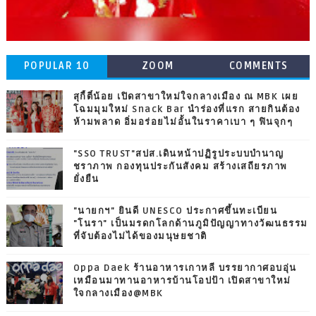
POPULAR 10
ZOOM
COMMENTS
สุกี้ตี๋น้อย เปิดสาขาใหม่ใจกลางเมือง ณ MBK เผย
โฉมมุมใหม่ Snack Bar นำร่องที่แรก สายกินต้อง
ห้ามพลาด อิ่มอร่อยไม่อั้นในราคาเบา ๆ ฟินจุกๆ
"SSO TRUST"สปส.เดินหน้าปฏิรูประบบบำนาญ
ชราภาพ กองทุนประกันสังคม สร้างเสถียรภาพ
ยั่งยืน
"นายกฯ" ยินดี UNESCO ประกาศขึ้นทะเบียน
"โนรา" เป็นมรดกโลกด้านภูมิปัญญาทางวัฒนธรรม
ที่จับต้องไม่ได้ของมนุษยชาติ
Oppa Daek ร้านอาหารเกาหลี บรรยากาศอบอุ่น
เหมือนมาทานอาหารบ้านโอปป้า เปิดสาขาใหม่
ใจกลางเมือง@MBK