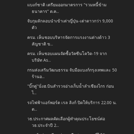
แบงก์ชาติ เตรียมออกมาตรการ “รวมหนี้ข้าม
ธนาคาร” ต.ค...
จับกุมลักลอบนำเข้าเต่าญี่ปุ่น-เต่าดาวกว่า 9,000
ตัว
ครม. เห็นชอบบริหารจัดการแรงงานต่างด้าว 3
สัญชาติ ข...
ครม. เห็นชอบแผนจัดซื้อวัคซีนโควิด-19 จาก
บริษัท As...
กรมส่งเสริมวัฒนธรรม จับมือแบงก์กรุงเทพและ 50
ร้านอ...
"บิ๊กตู่"นั่งฮ.บินสำรวจอ่างเก็บน้ำลำเชียงไกร ก่อน
ไ...
รถไฟฟ้าแอร์พอร์ต เรล ลิงก์ ปิดให้บริการ 22.00 น.
ต...
วธ.ประกาศผลคัดเลือกผู้ทำคุณประโยชน์ต่อ
วธ.ประจำปี 2...