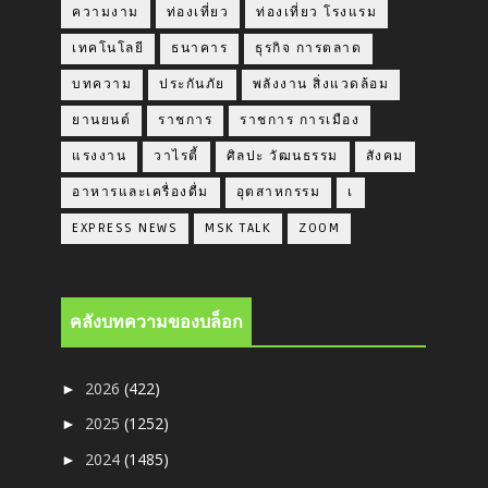
ความงาม
ท่องเที่ยว
ท่องเที่ยว โรงแรม
เทคโนโลยี
ธนาคาร
ธุรกิจ การตลาด
บทความ
ประกันภัย
พลังงาน สิ่งแวดล้อม
ยานยนต์
ราชการ
ราชการ การเมือง
แรงงาน
วาไรตี้
ศิลปะ วัฒนธรรม
สังคม
อาหารและเครื่องดื่ม
อุตสาหกรรม
เ
EXPRESS NEWS
MSK TALK
ZOOM
คลังบทความของบล็อก
2026
(422)
►
2025
(1252)
►
2024
(1485)
►