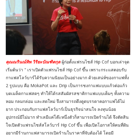
คุณณรินณ์ทิพ วิริยะบัณฑิตกุล
ผู้ก่อตั้งแฟรนไชส์ Hip Cof บอกเล่าจุด
เริ่มต้นว่า " เราเปิดตัวแฟรนไชส์ Hip Cof ขึ้น เพราะกระแสตอบรับ
กาแฟสโลว์บาร์ได้รับความนิยมเป็นอย่างมาก ด้วยเสน่ห์ของกาแฟทั้ง
2 รูปแบบ คือ MokaPot และ Drip เป็นการชงกาแฟแบบแก้วต่อแก้ว
บดเมล็ดกาแฟสดๆ ทำให้ได้รสสัมผัสรสชาติกาแฟแบบเต็มๆ ทั้งความ
หอม กลมกล่อม และสดใหม่ จึงสามารถดึงดูดบรรดาคอกาแฟได้ไม่
ยาก ประกอบกับกาแฟสโลว์บาร์เป็นธุรกิจน่าสนใจ ลงทุนน้อย
อุปกรณ์มีไม่มาก ทำเลมีแค่โต๊ะหนึ่งตัวก็สามารถเปิดร้านได้ จึงตัดสิน
ใจเปิดตัวแฟรนไชส์สโลว์บาร์ Hip Cof ขึ้น เพื่อเปิดโอกาสให้คนที่ฝัน
อยากมีร้านกาแฟสามารถเปิดร้านในราคาที่จับต้องได้ โดยมี