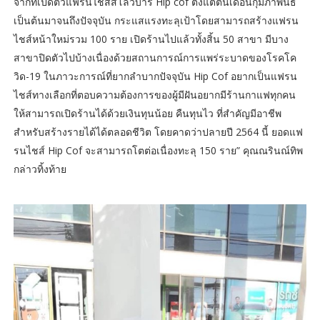
จากที่เปิดตัวแฟรนไชส์สโลว์บาร์ Hip cof ตั้งแต่ต้นเดือนกุมภาพันธ์
เป็นต้นมาจนถึงปัจจุบัน กระแสแรงทะลุเป้าโดยสามารถสร้างแฟรน
ไชส์หน้าใหม่รวม 100 ราย เปิดร้านไปแล้วทั้งสิ้น 50 สาขา มีบาง
สาขาปิดตัวไปบ้างเนื่องด้วยสถานการณ์การแพร่ระบาดของโรคโค
วิด-19 ในภาวะการณ์ที่ยากลำบากปัจจุบัน Hip Cof อยากเป็นแฟรน
ไชส์ทางเลือกที่ตอบความต้องการของผู้มีฝันอยากมีร้านกาแฟทุกคน
ให้สามารถเปิดร้านได้ด้วยเงินทุนน้อย คืนทุนไว ที่สำคัญมีอาชีพ
สำหรับสร้างรายได้ได้ตลอดชีวิต โดยคาดว่าปลายปี 2564 นี้ ยอดแฟ
รนไชส์ Hip Cof จะสามารถโตต่อเนื่องทะลุ 150 ราย” คุณณรินณ์ทิพ
กล่าวทิ้งท้าย