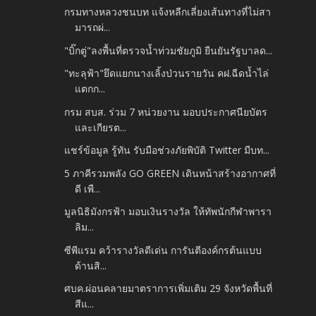
กรมทางหลวงชนบท แจ้งหลีกเลี่ยงเส้นทางที่ไม่สา
มารถผ่...
"บิ๊กตู่"ลงพื้นที่ตรวจน้ำท่วมชัยภูมิ ยืนยันรัฐบาลด...
"ทะลุฟ้า"ยึดแยกนางเลิ้งป่วนรายวัน คฝ.ฉีดน้ำไล่
แตกก...
กรม สบส. ร่วม 7 หน่วยงาน มอบประกาศนียบัตร
และเกียรต...
แชร์ข้อมูล รู้ทัน รับมือช่วงภัยพิบัติ Twitter มีบท...
5 ภาคีรวมพลัง GO GREEN เดินหน้าสร้างอากาศที่
ดี เพื...
มูลนิธิมังกรฟ้า มอบเงินรางวัล ให้ทัพนักกีฬาพารา
ลิม...
ซีพีแรม คว้ารางวัลดีเด่น การันตีองค์กรต้นแบบ
ด้านสิ...
ศบค.ผ่อนคลายมาตราการเพิ่มเติม 29 จังหวัดพื้นที่
สีแ...