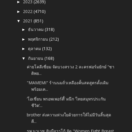
2023
(2639)
►
2022
(4710)
►
2021
(851)
▼
ธันวาคม
(318)
►
พฤศจิกายน
(212)
►
ตุลาคม
(132)
►
กันยายน
(168)
▼
ค่ายโคลีเซี่ยม จัดบวงสรวง 2 ละครฟอร์มยักษ์ “ชา
ติพย...
"MAMEMI" ร้านนมถั่วเหลืองคั้นสดสูตรดั้งเดิม
พร้อมเค...
‘โอเชี่ยน พรอพเพอร์ตี้’ ผนึก ‘ไทยสมุทรประกัน
ชีวิต’...
brother ส่งความห่วงใยด้วยการให้ไม่มีวันสิ้นสุด
คื...
รพ.นวเวช จับมือวาโก้ จัด "Women Fight Breast