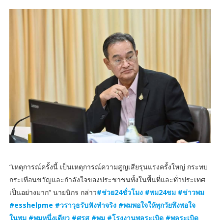
“เหตุการณ์ครั้งนี้ เป็นเหตุการณ์ความสูญเสียรุนแรงครั้งใหญ่ กระทบ
กระเทือนขวัญและกำลังใจของประชาชนทั้งในพื้นที่และทั่วประเทศ
เป็นอย่างมาก“ นายนิกร กล่าว
#ช่วย24ชั่วโมง #พม24ชม #ข่าวพม
#esshelpme #วราวุธรับฟังทำจริง #พมพอใจให้ทุกวัยพึงพอใจ
ในพม #พมหนึ่งเดียว #ศรส #พม #โรงงานพลุระเบิด #พลุระเบิด