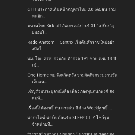
GTH ประกาศเดินหน้ากัญชาไทย 2.0 เต็มสูบ ร่วม
ทุนยัก...
มหาดไทย Kick off อัพเกรดส.ป.ก.4-01 "เกรียง"ลุ
ยมอบโ...
Rado Anatom + Centrix เริ่มต้นศักราชใหม่อย่า
งมีสไ...
พม. โดย ศรส. ร่วมกับ ตำรวจ 191 ช่วย ด.ช. 13 ปี
เข้...
One Home พม.จังหวัดตรัง ร่วมจัดกิจกรรมงานวัน
เด็กแห...
เชิญร่วมประมูลหนังสือ เพื่อ : กองทุนกนกพงศ์ สง
สมพั...
เรื่องนี้! ต้องขยี้ กับ สายฝน ชีช้าง Weekly ขยี้.....
พาราไดซ์ พาร์ค ต้อนรับ SLEEP CITY โชว์รูม
จำหน่ายที...
“วราวุธ” รมว.พม. ปาฐกถา “เยาวชน อนาคตของ