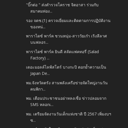
"บิ๊กต่อ " ส่งตำรวจโคราช จิตอาสา ร่วมกับ
สมาคมท่อง...
รอง จตช.(1) ตรวจเยี่ยมและติดตามการปฏิบัติงาน
ของหน่...
พาราไดซ์ พาร์ค ชวนหนุ่ม-สาววัยเก๋า เริงลีลาศ
บนฟลอร...
พาราไดซ์ พาร์ค ยินดี สลัดแฟคทอรี่ (Salad
Factory) ...
เดอะมอลล์ไลฟ์สโตร์ บางกะปิ ตอกย้ำความเป็น
Japan De...
พม.จังหวัดตรัง สานพลังเครือข่ายจัดใหญ่งานวัน
คนพิกา...
พม. เตือนประชาชนอย่าหลงเชื่อ ข่าวปลอมจาก
SMS หลอกเ...
พม. เตรียมจัดงานวันเด็กแห่งชาติ ปี 2567 เพิ่มงบฯ
ซ...