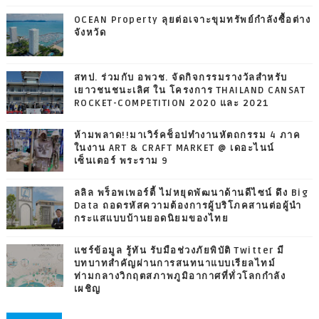
OCEAN Property ลุยต่อเจาะขุมทรัพย์กำลังซื้อต่าง
จังหวัด
สทป. ร่วมกับ อพวช. จัดกิจกรรมรางวัลสำหรับ
เยาวชนชนะเลิศ ใน โครงการ THAILAND CANSAT
ROCKET-COMPETITION 2020 และ 2021
ห้ามพลาด!!มาเวิร์คช็อปทำงานหัตถกรรม 4 ภาค
ในงาน ART & CRAFT MARKET @ เดอะไนน์
เซ็นเตอร์ พระราม 9
ลลิล พร็อพเพอร์ตี้ ไม่หยุดพัฒนาด้านดีไซน์ ดึง Big
Data ถอดรหัสความต้องการผู้บริโภคสานต่อผู้นำ
กระแสแบบบ้านยอดนิยมของไทย
แชร์ข้อมูล รู้ทัน รับมือช่วงภัยพิบัติ Twitter มี
บทบาทสำคัญผ่านการสนทนาแบบเรียลไทม์
ท่ามกลางวิกฤตสภาพภูมิอากาศที่ทั่วโลกกำลัง
เผชิญ