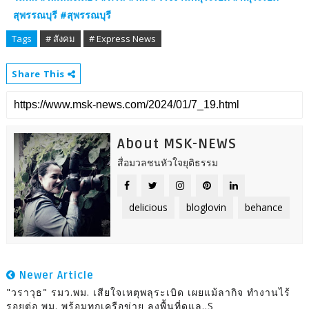
สุพรรณบุรี #สุพรรณบุรี
Tags
# สังคม
# Express News
Share This
About MSK-NEWS
สื่อมวลชนหัวใจยุติธรรม
delicious
bloglovin
behance
Newer Article
"วราวุธ" รมว.พม. เสียใจเหตุพลุระเบิด เผยแม้ลากิจ ทำงานไร้
รอยต่อ พม. พร้อมทุกเครือข่าย ลงพื้นที่ดูแล..S