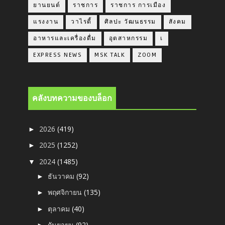
ยานยนต์
ราชการ
ราชการ การเมือง
แรงงาน
วาไรตี้
ศิลปะ วัฒนธรรม
สังคม
อาหารและเครื่องดื่ม
อุตสาหกรรม
เ
EXPRESS NEWS
MSK TALK
ZOOM
คลังบทความของบล็อก
2026
(419)
►
2025
(1252)
►
2024
(1485)
▼
ธันวาคม
(92)
►
พฤศจิกายน
(135)
►
ตุลาคม
(40)
►
กันยายน
(92)