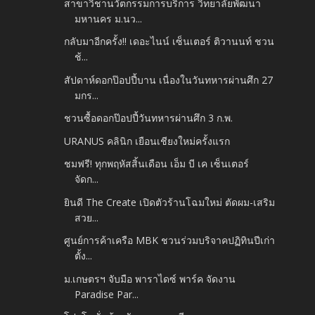
สาขาวิชานวัตกรรมการบริการ วิทยาลัยพัฒนา
มหานคร ม.นว...
กลับมาอีกครั้ง!! เดอะไนน์ เซ็นเตอร์ ติวานนท์ ชวน
ช้...
สัปดาห์ดอกป๊อปปี้บาน เนื่องในวันทหารผ่านศึก 27
มกร...
ชวนซื้อดอกป๊อปปี้วันทหารผ่านศึก 3 ก.พ.
URANUS คลินิก เยือนเชียงใหม่ครั้งแรก
ชมฟรี! ทุกพฤหัสสิ้นเดือน เอ็ม บี เค เซ็นเตอร์
จัดก...
ยินดี The Create เปิดตัวร้านโฉมใหม่ ตัดผม-เสริม
สวย...
ศูนย์การค้าเครือ MBK ชวนร่วมบริจาคปฏิทินปีเก่า
ตั้ง...
ม.เกษตรฯ จับมือ พาราไดซ์ พาร์ค จัดงาน
Paradise Par...