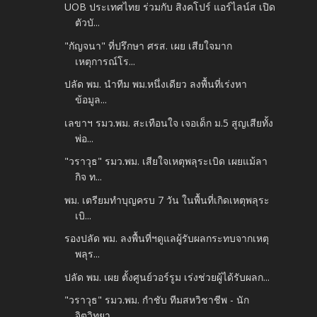
UOB ประเทศไทย ร่วมกับ สิงคโปร์ แอร์ไลน์ส เปิด
ตัวบั...
"กัญจนา" ที่ปรึกษา ศรส. เผย เสียใจมาก
เหตุการณ์โร...
ปลัด พม. นำทีม พม.หนึ่งเดียว ลงพื้นที่เร่งหา
ข้อมูล...
เลขาฯ รมว.พม. สะเทือนใจ เจอเด็ก ม.5 สูญเสียทั้ง
พ่อ...
"วราวุธ" รมว.พม. เสียใจเหตุพลุระเบิด เผยแม้ลา
กิจ ท...
พม. เตรียมทำบุญครบ 7 วัน ในพื้นที่เกิดเหตุพลุระ
เบิ...
รองปลัด พม. ลงพื้นที่ฯดูแลผู้รับผลกระทบจากเหตุ
พลุร...
ปลัด พม. เผย ตั้งศูนย์วอร์รูม เร่งช่วยผู้ได้รับผลก...
"วราวุธ" รมว.พม. กำชับ ทีมสหวิชาชีพ - นัก
จิตวิทยา ...