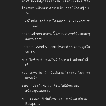
‘เสียงร้องของผู้สาวบ้านอ้าย’ เรื่องสั้นรอชิงรางวั...
โลตัสเดินหน้าเสริมความแข็งแกร่ง ให้กลุ่มผู้เช่า
รับ...
SB ดีไซน์สแควร์ ร่วมโครงการ EASY E-Receipt
ชวนช้อป...
สาวก Salmon มาทางนี้ แซลมอนซาชิมิแบบสดๆ
ส่งตรงจากทะ...
Centara Grand & CentralWorld ปันความสุขใน
วันเด็กแ...
พาราไดซ์ พาร์ค ร่วมยินดี โชว์รูมจำหน่ายเก้าอี้
เพื่...
ร่วมอวยพร วันคล้ายวันเกิด ณ โรงแรมเซ็นทารา
แกรนด์ฯ...
ธนชาตประกันภัย ร่วมต้อนรับปีมังกรทอง
สนับสนุนเทศกา...
ความอร่อยสุดพิเศษที่ส่งตรงจากแคว้นบาสก์ ณ
Basque ...