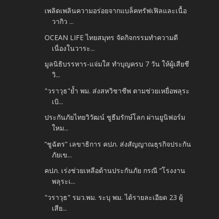
เพลิดเพลินความอร่อยจากแบล็คทรัฟเฟิลและเนื้อ
วากิว ...
OCEAN LIFE ไทยสมุทร จัดกิจกรรมทำความดี
เนื่องในวาระ...
มูลนิธิบรรหาร-แจ่มใส ทำบุญครบ 7 วัน ให้ผู้เสียชี
วิ...
"วราวุธ"ย้ำ พม. ส่งสหวิชาชีพ ตามช่วยเหยื่อพลุระ
เบิ...
ประกันภัยไทยวิวัฒน์ ชูธีมรักษ์โลก ผ่านยูนิฟอร์ม
ใหม...
“ชูฉัตร” เลขาธิการ คปภ. ส่งสัญญาณธุรกิจประกัน
ภัยเข...
คปภ. เร่งช่วยเหลือด้านประกันภัย กรณี “โรงงาน
พลุระเ...
"วราวุธ" รมว.พม. ระบุ พม. ได้รายละเอียด 23 ผู้
เสีย...