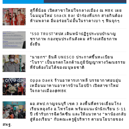
สุกี้ตี๋น้อย เปิดสาขาใหม่ใจกลางเมือง ณ MBK เผย
โฉมมุมใหม่ Snack Bar นำร่องที่แรก สายกินต้อง
ห้ามพลาด อิ่มอร่อยไม่อั้นในราคาเบา ๆ ฟินจุกๆ
"SSO TRUST"สปส.เดินหน้าปฏิรูประบบบำนาญ
ชราภาพ กองทุนประกันสังคม สร้างเสถียรภาพ
ยั่งยืน
"นายกฯ" ยินดี UNESCO ประกาศขึ้นทะเบียน
"โนรา" เป็นมรดกโลกด้านภูมิปัญญาทางวัฒนธรรม
ที่จับต้องไม่ได้ของมนุษยชาติ
Oppa Daek ร้านอาหารเกาหลี บรรยากาศอบอุ่น
เหมือนมาทานอาหารบ้านโอปป้า เปิดสาขาใหม่
ใจกลางเมือง@MBK
ผอ.สพป.กาญจนบุรี เขต 3 ลงพื้นที่ตรวจเยี่ยมโรง
เรียนหลุงกัง อ.ไทรโยค พร้อมแนะนำนักเรียน 5-11
ปี เข้ารับการฉีดวัคซีน และให้แนวทาง “พาน้องกลับ
สู่ห้องเรียน” กับคณะครูผู้บริหาร ตามนโยบายของ
สพฐ.