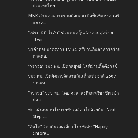
ประเทศไทย ...
MBK สานต่อความร่วมมือกทม.เปิดพื้นที่แห่งดนตรี
และศ...
“เฟรม-มีมี่-ไรอัน” ชวนคนดูลุ้นสองตอนสุดท้าย
“Twin...
หาคำตอบมาตรการ EV 3.5 ศรีย่านถิ่นอาหารอร่อย
ภาคต่อ...
“วราวุธ” รมว.พม. เปิดกลยุทธ์ ไลฟ์ผ่านติ๊กต๊อก เชื่...
รมว.พม. เปิดผังการจัดงานวันเด็กแห่งชาติ 2567
ขณะท...
“วราวุธ” ระบุ พม. โดย ศรส. ส่งทีมสหวิชาชีพ เข้า
ปลอ...
พก. เดินหน้านโยบายขับเคลื่อนไปด้วยกัน “Next
Step t...
“คิทโด้” วิตามินเม็ดเคี้ยว โปรพิเศษ "Happy
Childre...