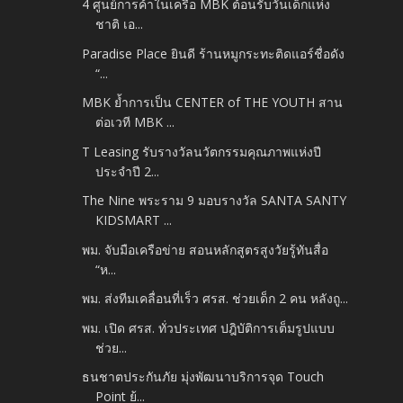
4 ศูนย์การค้าในเครือ MBK ต้อนรับวันเด็กแห่ง
ชาติ เอ...
Paradise Place ยินดี ร้านหมูกระทะติดแอร์ชื่อดัง
“...
MBK ย้ำการเป็น CENTER of THE YOUTH สาน
ต่อเวที MBK ...
T Leasing รับรางวัลนวัตกรรมคุณภาพแห่งปี
ประจำปี 2...
The Nine พระราม 9 มอบรางวัล SANTA SANTY
KIDSMART ...
พม. จับมือเครือข่าย สอนหลักสูตรสูงวัยรู้ทันสื่อ
“ห...
พม. ส่งทีมเคลื่อนที่เร็ว ศรส. ช่วยเด็ก 2 คน หลังถู...
พม. เปิด ศรส. ทั่วประเทศ ปฎิบัติการเต็มรูปแบบ
ช่วย...
ธนชาตประกันภัย มุ่งพัฒนาบริการจุด Touch
Point ย้...