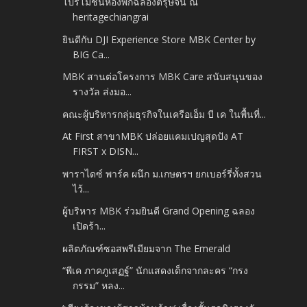
โปรโมชั่นห้องพักฉลองตรุษจีน ณ
heritagechiangrai
ยินดีกับ DJI Experience Store MBK Center by
BIG Ca...
MBK สานต่อโครงการ MBK Care สนับสนุนของ
รางวัล ส่งมอ...
คณะผู้บริหารกลุ่มธุรกิจในเครือเอ็ม บี เค ในพื้นที่...
At First สาขาMBK ปล่อยแคมเปญสุดปัง AT
FIRST x DISN...
พาราไดซ์ พาร์ค ผนึก ม.เกษตรฯ ยกเบอร์รี่ทั้งสวน
ไว้...
ผู้บริหาร MBK ร่วมยินดี Grand Opening ฉลอง
เปิดร้า...
ผลิตภัณฑ์ซอสพรีเมียมจาก The Emerald
“พีเค ภาคภูเสฏฐ์” นักแสดงเด็กจากละคร “กรง
กรรม” หลง...