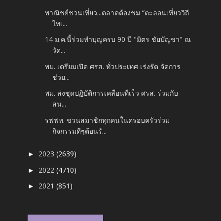
พาณิชย์ชวนเที่ยว...ตลาดต้องชม “ตะลอนเที่ยววิถี
ไทเ...
14 ม.ค.นี้ร่วมทำบุญครบ 90 ปี "มิตร ชัยบัญชา" ณ
วัด...
พม. เตรียมเปิด ศรส. ทั่วประเทศ เร่งรัด จัดการ
ช่วย...
พม. ส่งชุดปฏิบัติการเคลื่อนที่เร็ว ศรส. ร่วมกับ
สน...
รฟฟท. ชวนสมาชิกทุกคนในครอบครัวร่วม
กิจกรรมดีๆต้อนรั...
2023
(2639)
►
2022
(4710)
►
2021
(851)
►