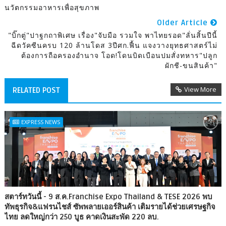
นวัตกรรมอาหารเพื่อสุขภาพ
Older Article
"บิ๊กตู่"ปาฐกถาพิเศษ เรื่อง"จับมือ รวมใจ พาไทยรอด"ลั่นสิ้นปีนี้
ฉีดวัคซีนครบ 120 ล้านโดส 3ปีศก.ฟื้น แจงวางยุทธศาสตร์ไม่
ต้องการถือครองอำนาจ โอด!โดนบิดเบือนปมสั่งทหาร"ปลูก
ผักชี-ขนสินค้า"
View More
RELATED POST
EXPRESS NEWS
สตาร์ทวันนี้ - 9 ส.ค.Franchise Expo Thailand & TESE 2026 พบ
ทัพธุรกิจ&แฟรนไชส์ ซัพพลายเออร์สินค้า เติมรายได้ช่วยเศรษฐกิจ
ไทย ลดใหญ่กว่า 250 บูธ คาดเงินสะพัด 220 ลบ.