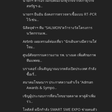
นายกฯ หารือร่วมกับคณะนักธุรกิจจากสภาธุรกิจ
สหรัฐฯ-อ...
นายกฯ ยืนยัน ยังคงการตรวจหาเชื้อแบบ RT-PCR
ไว้เช่น...
นิสิตจุฬาฯ ทีม “SALMON”คว้ารางวัลโครงการ
นวัตกรรมเพ...
Airbnb เผยเทรนด์ท่องเที่ยว “นักเดินทางมีความใส่
ใจม...
ศูนย์ศัลยกรรมความงาม รพ. บางมด เพิ่มศักยภาพ
ทีมแพทย...
บราเดอร์ เห็นสัญญาณบวกหลังเปิดประเทศ กำลัง
ซื้อเริ่...
สมาคมโฆษณาฯ ประกาศความสำเร็จ “Adman
Awards & Sympo...
เชิญผู้ประกอบการที่สนใจขยายตลาด หาคู่ค้าเพิ่ม
ร่ว...
โลตัสส์ ผนึกกำลัง SMART SME EXPO ช่วยคนตัว