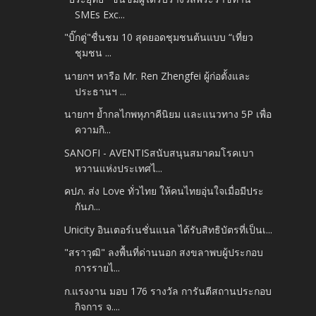
SMEs Exc...
"บิ๊กตู่"ชื่นชม 10 สุดยอดชุมชนต้นแบบ “เที่ยว
ชุมชน ...
นายกฯ หารือ Mr. Ren Zhengfei ผู้ก่อตั้งและ
ประธานฯ ...
นายกฯ ย้ำกลไกพหุภาคีนิยม เเละแนวทาง 5P เพื่อ
ความกิ...
SANOFI - AVENTISสนับสนุนสมาคมโรคเบา
หวานแห่งประเทศไ...
คปภ. ส่ง Love ทั่วไทย ให้คนไทยอุ่นใจเมื่อมีประ
กันภ...
Unicity อินเตอร์เนชั่นแนล ได้รับสิทธิบัตรที่เป็นเ...
"สราวุฒิ" ลงพื้นที่ด่านนอก สงขลาพบผู้ประกอบ
การรายไ...
ก.แรงงาน มอบ 176 รางวัล การันตีสถานประกอบ
กิจการ จ....