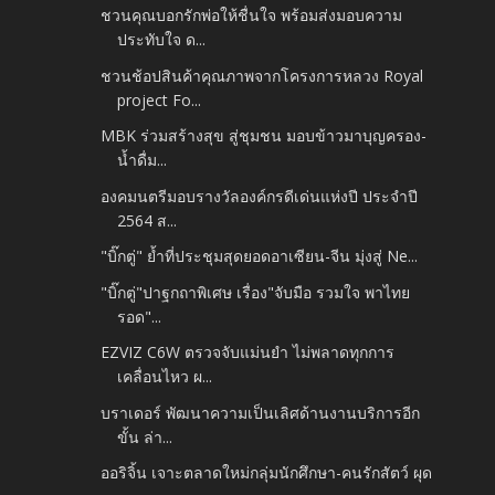
ชวนคุณบอกรักพ่อให้ชื่นใจ พร้อมส่งมอบความ
ประทับใจ ด...
ชวนช้อปสินค้าคุณภาพจากโครงการหลวง Royal
project Fo...
MBK ร่วมสร้างสุข สู่ชุมชน มอบข้าวมาบุญครอง-
น้ำดื่ม...
องคมนตรีมอบรางวัลองค์กรดีเด่นแห่งปี ประจำปี
2564 ส...
"บิ๊กตู่" ย้ำที่ประชุมสุดยอดอาเซียน-จีน มุ่งสู่ Ne...
"บิ๊กตู่"ปาฐกถาพิเศษ เรื่อง"จับมือ รวมใจ พาไทย
รอด"...
EZVIZ C6W ตรวจจับแม่นยำ ไม่พลาดทุกการ
เคลื่อนไหว ผ...
บราเดอร์ พัฒนาความเป็นเลิศด้านงานบริการอีก
ขั้น ล่า...
ออริจิ้น เจาะตลาดใหม่กลุ่มนักศึกษา-คนรักสัตว์ ผุด