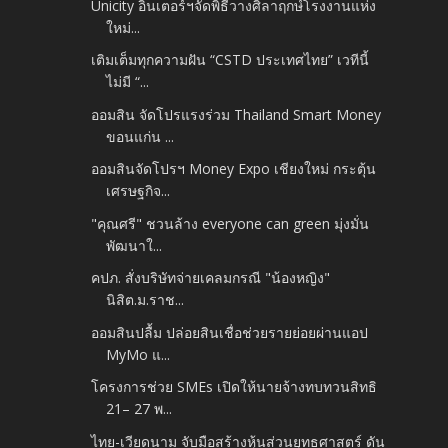
Unicity อินเตอร์ฯจัดพิธีวางศิลาฤกษ์โรงงานแห่ง
ใหม่...
เติมเต็มทุกความฝัน “CSTD ประเทศไทย” เวทีนี้
ไม่มี “...
ออมสิน จัดโปรแรงร่วม Thailand Smart Money
ขอนแก่น ...
ออมสินจัดโปรฯ Money Expo เชียงใหม่ กระตุ้น
เศรษฐกิจ...
"คุณศรี" ชวนล้าง everyone can green มุ่งมั่น
พัฒนาใ...
คปภ. สั่งบริษัทจ่ายเคลมกรณี "น้องหญิง"
นิสิต.ม.ราช...
ออมสินปลื้ม ปล่อยสินเชื่อช่วยรายย่อยผ่านแอป
MyMo แ...
โครงการช่วย SMEs เปิดให้นายจ้างทบทวนสิทธิ
21– 27 พ...
ไทย-เวียดนาม จับมือสร้างหุ้นส่วนยุทธศาสตร์ ดัน