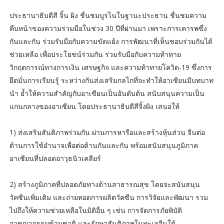
ประธานาธิบดีสี จิ้น ผิง ชื่นชมบูรไนในฐานะประธาน ชื่นชมความ
คืบหน้าของความร่วมมือในช่วง 30 ปีที่ผ่านมา เพราะการเคารพซึ่ง
กันและกัน ร่วมรับมือกับความขัดแย้ง การพัฒนาที่เห็นชอบร่วมกันได้
ช่วยเหลือ เพื่อประโยชน์ร่วมกัน ร่วมรับมือกับความท้าทาย
วิกฤตการณ์ทางการเงิน เศรษฐกิจ และความท้าทายโควิด-19 ซึ่งการ
ยึดมั่นการเรียนรู้ ระหว่างกันส่งเสริมกลไกที่จะทำให้อาเซียนมีบทบาท
นำ ย้ำให้ความสำคัญกับอาเซียนเป็นอันดับต้น สนับสนุนความเป็น
แกนกลางของอาเซียน โดยประธานาธิบดีสีจิ้งผิง เสนอให้
1) ส่งเสริมสันติภาพร่วมกัน ผ่านการหารือและสร้างหุ้นส่วน จีนต่อ
ต้านการใช้อำนาจเพื่อต่อต้านกันและกัน พร้อมสนับสนุนภูมิภาค
อาเซียนที่ปลอดอาวุธนิวเคลียร์
2) สร้างภูมิภาคที่ปลอดภัยทางด้านสาธารณสุข โดยจะสนับสนุน
วัคซีนเพิ่มเติม และถ่ายทอดการผลิตวัคซีน การวิจัยและพัฒนา รวม
ไปถึงให้ความช่วยเหลือในมิติอื่น ๆ เช่น การจัดการภัยพิบัติ
อาชญากรรมข้ามชาติ และรักษาสันติภาพในทะเลจีนใต้