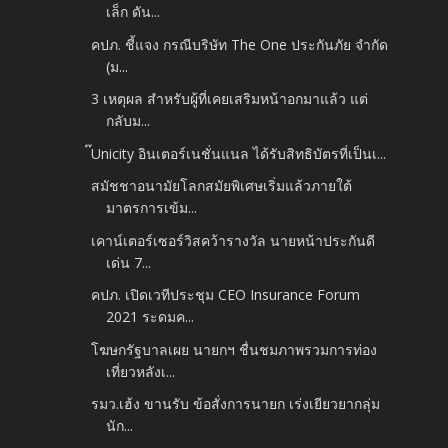
เล็ก ดัน...
คปภ. ชี้แจง กรณีบริษัท The One ประกันภัย จำกัด
(ม...
3 เหตุผล สำหรับผู้ที่เคยเสริมหน้าอกมาแล้ว แต่
กลับม...
๊Unicity อินเตอร์เนชั่นแนล ได้รับสิทธิบัตรที่เป็นเ...
สมัชชาอนามัยโลกสมัยพิเศษเริ่มแล้วภายใต้
มาตรการเข้ม...
เคาน์เตอร์เซอร์วิสคว้ารางวัล นายหน้าประกันดี
เด่น 7...
คปภ. เปิดเวทีประชุม CEO Insurance Forum
2021 ระดมค...
โฆษกรัฐบาลเผย นายกฯ ชื่นชมภาพรวมการท่อง
เที่ยวหลังเ...
รมว.เฮ้ง ขานรับ ข้อสั่งการนายก เร่งเยียวยากลุ่ม
นัก...