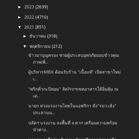
2023
(2639)
►
2022
(4710)
►
2021
(851)
▼
ธันวาคม
(318)
►
พฤศจิกายน
(212)
▼
ข้าวมาบุญครอง ช่วยผู้ประสบอุทกภัยมอบข้าวคุณ
ภาพเพิ่...
ผู้บริหารMBK ต้อนรับร้าน “เนื้อแท้” เปิดสาขาใหม่
เ...
"พริกคั่วกะปิหอม" จัดProฯเซตอาหารใต้อิ่มคุ้ม ณ
เด...
นายก ห่วงแรงงานไทยในแอฟริกา สั่ง"รมว.เฮ้ง"
ประสานน...
ปลัดฯ แรงงาน ลงพื้นที่ จ.ตาก เตรียมความพร้อม
นำต่าง...