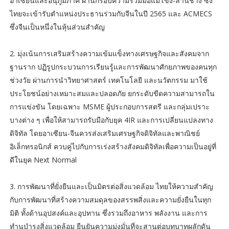
อาเซียนและอนุภูมิภาค ผ่านกรอบความร่วมมือแม่โขง-ล้านช้าง ซึ่ง
ไทยจะเข้ารับตำแหน่งประธานร่วมกับจีนในปี 2565 และ ACMECS
ซึ่งจีนเป็นหนึ่งในหุ้นส่วนสำคัญ
2. มุ่งเน้นการเสริมสร้างความเข้มแข็งทางเศรษฐกิจและสังคมจาก
ฐานราก ปฏิรูปกระบวนการเรียนรู้และการพัฒนาศักยภาพของคนทุก
ช่วงวัย ผ่านการนำวิทยาศาสตร์ เทคโนโลยี และนวัตกรรม มาใช้
ประโยชน์อย่างเหมาะสมและปลอดภัย ยกระดับขีดความสามารถใน
การแข่งขัน โดยเฉพาะ MSME ผู้ประกอบการสตรี และกลุ่มเปราะ
บางต่าง ๆ เพื่อให้สามารถรับมือกับยุค 4IR และการเปลี่ยนแปลงทาง
ดิจิทัล โดยอาเซียน-จีนควรส่งเสริมเศรษฐกิจดิจิทัลและพาณิชย์
อิเล็กทรอนิกส์ ควบคู่ไปกับการเร่งสร้างสังคมดิจิทัลเพื่อความเป็นอยู่ที่
ดีในยุค Next Normal
3. การพัฒนาที่ยั่งยืนและเป็นมิตรต่อสิ่งแวดล้อม ไทยให้ความสำคัญ
กับการพัฒนาที่สร้างความสมดุลของสรรพสิ่งและความยั่งยืนในทุก
มิติ ทั้งด้านอุปสงค์และอุปทาน ซึ่งรวมถึงอาหาร พลังงาน และการ
ทำนุบำรุงสิ่งแวดล้อม ยืนยันความมุ่งมั่นที่จะสานต่อบทบาทผลักดัน