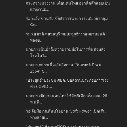
กระทรวงแรงงาน เตือนคนไทย อย่าคิดลักลอบเป็น
แรงงานผิ...
รมว.เฮ้ง ขานรับ ข้อสั่งการนายก เร่งเยียวยากลุ่ม
นัก...
รมว.สุชาติ ลุยชลบุรี พบปะลูกจ้างกลุ่มยานยนต์
พลังข...
นายกฯ เน้นย้ำถึงความร่วมมือในการฟื้นตัวหลัง
โรคโควิ...
นายกฯ กล่าวเนื่องในโอกาส “วันแพทย์ ปี พ.ศ.
2564” ข...
"ประยุทธ์"ประชุม ศบค. ขอสถานประกอบการเร่ง
ทำ COVID ...
นายกฯ เชิญชวนคนไทยใช้สิทธิเลือกตั้ง อบต. 28
พ.ย.นี...
วธ.จับมือ กต.ดันนโยบาย “Soft Power”เปิดเส้น
ทางสายเ...
"ประยุทธ์" ชื่นชมผู้ได้รับรางวัลพระราชทาน