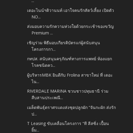
...
เดอะไนน์ฯติวานนท์ เอาใจคนรักสัตว์เลี้ยง เปิดตัว
NO...
ส่งมอบความรักความห่วงใยด้วยกระเช้าของขวัญ
Premium ...
เชิญร่วม พิธีมอบเกียรติบัตรแก่ผู้สนับสนุน
โครงการกา...
กทปส. สนับสนุนครุภัณฑ์ทางการแพทย์ ห้องแยก
โรคชนิดคว...
ผู้บริหารMBK ยินดีกับ Frolina สาขาใหม่ ที่ เดอะ
ไน...
RIVERDALE MARINA ชวนชาวปทุมธานี ร่วม
สืบสานประเพณี...
เมล็ดพันธุ์ตราศรแดงส่งชุดปลูกผัก “จันกะผัก ส่งรัก
ป...
T Leasing ขับเคลื่อนโครงการ “ที ลีสซิ่ง เปื้อน
ยิ้ม...