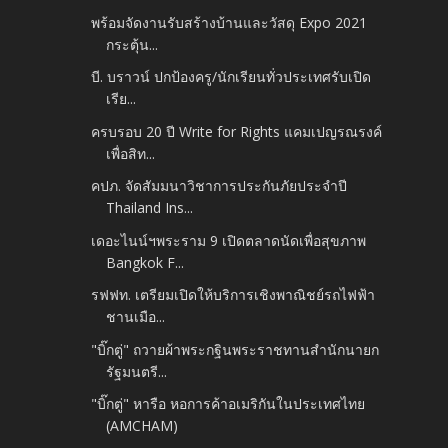
พร้อมจัดงานรับสร้างบ้านและวัสดุ Expo 2021
กระตุ้น...
บี. บราวน์ ปกป้องครู/นักเรียนทั่วประเทศรับเปิด
เรีย...
ครบรอบ 20 ปี Write for Rights แคมเปญรณรงค์
เพื่อสิท...
คปภ. จัดสัมมนาวิชาการประกันภัยประจำปี
Thailand Ins...
เดอะไนน์ฯพระราม 9 เปิดตลาดนัดเพื่อสุขภาพ
Bangkok F...
รฟฟท. เตรียมเปิดให้บริการเชิงพาณิชย์รถไฟฟ้า
ชานเมือ...
"บิ๊กตู่" ถวายผ้าพระกฐินพระราชทานสำนักนายก
รัฐมนตรี...
"บิ๊กตู่" หารือ หอการค้าอเมริกันในประเทศไทย
(AMCHAM)