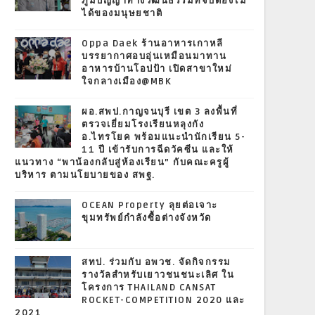
ภูมิปัญญาทางวัฒนธรรมที่จับต้องไม่
ได้ของมนุษยชาติ
Oppa Daek ร้านอาหารเกาหลี
บรรยากาศอบอุ่นเหมือนมาทาน
อาหารบ้านโอปป้า เปิดสาขาใหม่
ใจกลางเมือง@MBK
ผอ.สพป.กาญจนบุรี เขต 3 ลงพื้นที่
ตรวจเยี่ยมโรงเรียนหลุงกัง
อ.ไทรโยค พร้อมแนะนำนักเรียน 5-
11 ปี เข้ารับการฉีดวัคซีน และให้
แนวทาง “พาน้องกลับสู่ห้องเรียน” กับคณะครูผู้
บริหาร ตามนโยบายของ สพฐ.
OCEAN Property ลุยต่อเจาะ
ขุมทรัพย์กำลังซื้อต่างจังหวัด
สทป. ร่วมกับ อพวช. จัดกิจกรรม
รางวัลสำหรับเยาวชนชนะเลิศ ใน
โครงการ THAILAND CANSAT
ROCKET-COMPETITION 2020 และ
2021