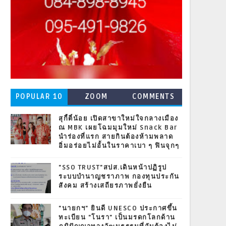
POPULAR 10
ZOOM
COMMENTS
สุกี้ตี๋น้อย เปิดสาขาใหม่ใจกลางเมือง
ณ MBK เผยโฉมมุมใหม่ Snack Bar
นำร่องที่แรก สายกินต้องห้ามพลาด
อิ่มอร่อยไม่อั้นในราคาเบา ๆ ฟินจุกๆ
"SSO TRUST"สปส.เดินหน้าปฏิรูป
ระบบบำนาญชราภาพ กองทุนประกัน
สังคม สร้างเสถียรภาพยั่งยืน
"นายกฯ" ยินดี UNESCO ประกาศขึ้น
ทะเบียน "โนรา" เป็นมรดกโลกด้าน