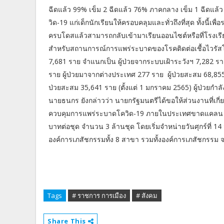
ฉีดแล้ว 99% เข็ม 2 ฉีดแล้ว 76% ภาคกลาง เข็ม 1 ฉีดแล้ว
วิด-19 แก่เด็กนักเรียนให้ครอบคลุมและทั่วถึงที่สุด ทั้งนี้เพ
ครบโดสแล้วสามารถกลับเข้ามาเรียนออนไซต์หรือที่โรงเรียน
สำหรับสถานการณ์การแพร่ระบาดของโรคติดต่อเชื้อไวรัสโคโร
7,681 ราย จำแนกเป็น ผู้ป่วยจากระบบเฝ้าระวังฯ 7,282 ราย 
ราย ผู้ป่วยมาจากต่างประเทศ 277 ราย ผู้ป่วยสะสม 68,855
ป่วยสะสม 35,641 ราย (ตั้งแต่ 1 มกราคม 2565) ผู้ป่วยกำลัง
นายธนกร ยังกล่าวว่า นายกรัฐมนตรีได้ขอให้ส่วนงานที่เกี่ย
ควบคุมการแพร่ระบาดโควิด-19 ภายในประเทศขาดแคลน ล
บาทต่อชุด จำนวน 3 ล้านชุด โดยเริ่มจำหน่ายวันศุกร์ที่
องค์การเภสัชกรรมทั้ง 8 สาขา รวมทั้งองค์การเภสัชกรรม จ
Tags
# ราชการ การเมือง
# สังคม
Share This