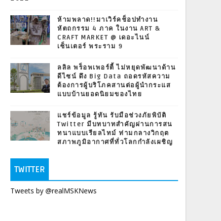
ห้ามพลาด!!มาเวิร์คช็อปทำงาน
หัตถกรรม 4 ภาค ในงาน ART &
CRAFT MARKET @ เดอะไนน์
เซ็นเตอร์ พระราม 9
ลลิล พร็อพเพอร์ตี้ ไม่หยุดพัฒนาด้าน
ดีไซน์ ดึง Big Data ถอดรหัสความ
ต้องการผู้บริโภคสานต่อผู้นำกระแส
แบบบ้านยอดนิยมของไทย
แชร์ข้อมูล รู้ทัน รับมือช่วงภัยพิบัติ
Twitter มีบทบาทสำคัญผ่านการสน
ทนาแบบเรียลไทม์ ท่ามกลางวิกฤต
สภาพภูมิอากาศที่ทั่วโลกกำลังเผชิญ
TWITTER
Tweets by @realMSKNews