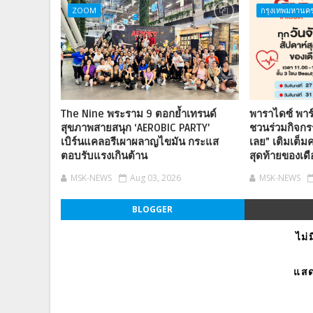
ZOOM
กรุงเทพมหานค
The Nine พระราม 9 ตอกย้ำเทรนด์
พาราไดซ์ พาร์
สุขภาพสายสนุก ‘AEROBIC PARTY’
ชวนร่วมกิจกรร
เบิร์นแคลอรีเผาผลาญไขมัน กระแส
เลย” เติมเต็มค
ตอบรับแรงเกินต้าน
สุดท้ายของเด
MSK-NEWS
Aug 03, 2026
MSK-NEWS
BLOGGER
ไม่
แสด