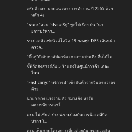
อธิบดี กสร. มอบแนวทางการทำงาน ปี 2565 ด้วย
หลัก 4s
"ธนกร"สวน “ประเสริฐ” พูดไปเรื่อย ยัน “นา
ยกฯ”บริหาร...
รบ.ปวดหัวเฟกนิวส์โควิด-19 ยอดพุ่ง DES เดินหน้า
ตรวจ...
"บิ๊กตู่"สั่งจับตาสัปดาห์แรก สถานบันเทิง ดื่มได้ไม...
ชี้พิกัดสังสรรค์กับ 5 ร้านดังในศูนย์การค้า เดอะ
ไนน...
“Fast cargo” บริการนำเข้าสินค้าจากจีนครบวงจร
ด้วย ...
นายก ห่วง แรงงาน สั่ง รมว.เฮ้ง หารือ
คสรท.พิจารณาโ...
ครม.ไฟเขียว! ร่าง พ.ร.บ.ป้องกันการฟ้องคดีปิด
ปากฯ ใ...
ครม.เห็นชอบโครงการเที่ยวด้วยกัน กรอบวงเงิน