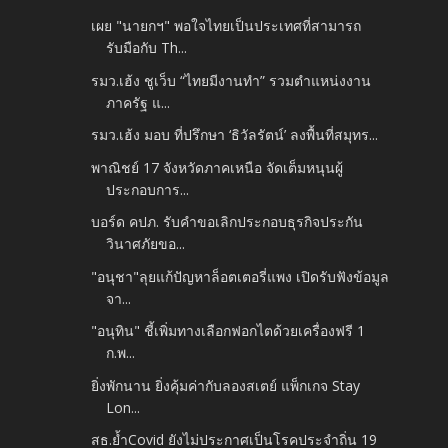
เผย "นายกฯ" พอใจไทยเป็นประเทศที่สามารถ
รับมือกับ Th...
รมว.เฮ้ง ชูเว็บ “ไทยมีงานทำ” รวมตำแหน่งงาน
ภาครัฐ แ...
รมว.เฮ้ง มอบ ที่ปรึกษา ‘ธิวัลรัตน์’ ลงพื้นที่สมุทร...
พาณิชย์ 17 จังหวัดภาคเหนือ จัดเต็มหนุนผู้
ประกอบการ...
บอร์ด คปภ. รับคำขอเลิกประกอบธุรกิจประกัน
วินาศภัยขอ...
"อนุชา"ลุยแก้ปัญหาล็อตเตอรี่แพง เปิดรับฟังข้อมูล
จา...
"อนุทิน" ชี้เพิ่มทางเลือกฟอกไตด้วยเครื่องฟรี 1
ก.พ...
ยิ่งพักนาน ยิ่งคุ้มค่ากับลองสเตย์ แพ็กเกจ Stay
Lon...
สธ.ย้ำCovid ยังไม่ประกาศเป็นโรคประจำถิ่น 19