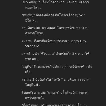
DES -กัมพูชา เล็งผนึกความร่วมมือปราบมิจฉาชี
พออนไลน...
"หมอหนู” คิกออฟฉีดวัคซีนโควิดเด็กอายุ 5-11
ปีใน 7 ...
สธ.เพิ่มระบบ “แชทบอท” ในหมอพร้อม ช่วยตอบ
คำถามโควิด...
รมว.พม. ดึงภาคีเครือข่ายจัดงาน “Happy Day
Strong M...
สธ.พร้อมนำ “ซิโนแวค” สำหรับเด็ก 3 ขวบมาใช้
หาก อย....
“อนุทิน” รับมอบเวชภัณฑ์และอุปกรณ์รักษาข้อเข่า
เสื่อ...
สธ.เผย 3 ปัจจัยทำให้ "โควิด" อาจพ้นการระบาด
ใหญ่ในป...
โฆษกรัฐบาล เผย "นายกฯ" ปลื้มไทยจัดการการ
แพร่ระบาดโ...
"บิ๊กตู่"ชมพม. เดินหน้าดูแลผู้พิการตามนโยบาย