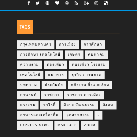
TAGS
กรุงเทพมหานคร
การเมือง
การศึกษา
การศึกษา เทคโนโลยี
เกษตร
คมนาคม
ความงาม
ท่องเที่ยว
ท่องเที่ยว โรงแรม
เทคโนโลยี
ธนาคาร
ธุรกิจ การตลาด
บทความ
ประกันภัย
พลังงาน สิ่งแวดล้อม
ยานยนต์
ราชการ
ราชการ การเมือง
แรงงาน
วาไรตี้
ศิลปะ วัฒนธรรม
สังคม
อาหารและเครื่องดื่ม
อุตสาหกรรม
เ
EXPRESS NEWS
MSK TALK
ZOOM