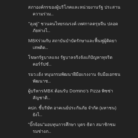
สภาองค์กรของผู้บริโภคและหน่วยงานรัฐ ประสาน
ความร่วม...
"ลุงตู่" ชวนคนไทยรณรงค์ เทศกาลตรุษจีน ปลอด
ภัยห่างไ...
MBKร่วมกับ สถาบันบำบัดรักษาและฟื้นฟูผู้ติดยา
เสพติด...
โฆษกรัฐบาลแจง รัฐบาลจริงจังแก้ปัญหาทุจริต
คอร์รัปชั...
รมว.เฮ้ง หนุนกรมพัฒนาฝีมือแรงงาน จับมือเอกชน
พัฒนาช...
ผู้บริหารMBK ต้อนรับ Domino's Pizza พิซซ่า
สัญชาติ...
คปภ. ชี้บริษัท อาคเนย์ประกันภัย จำกัด (มหาชน)
ยังไ...
”บิ๊กจ้อน”มอบทุนการศึกษา บุตร-ธิดา สมาชิกชม
รมช่างภ...