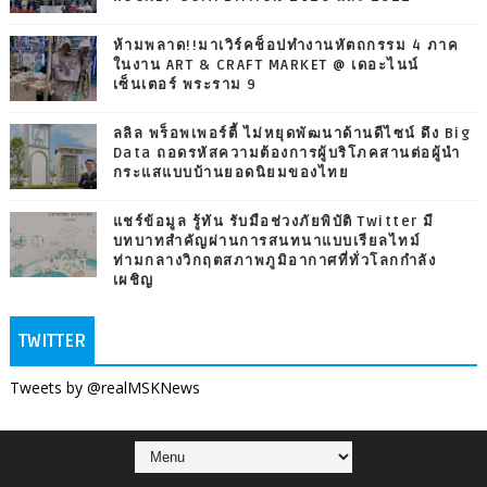
ห้ามพลาด!!มาเวิร์คช็อปทำงานหัตถกรรม 4 ภาค
ในงาน ART & CRAFT MARKET @ เดอะไนน์
เซ็นเตอร์ พระราม 9
ลลิล พร็อพเพอร์ตี้ ไม่หยุดพัฒนาด้านดีไซน์ ดึง Big
Data ถอดรหัสความต้องการผู้บริโภคสานต่อผู้นำ
กระแสแบบบ้านยอดนิยมของไทย
แชร์ข้อมูล รู้ทัน รับมือช่วงภัยพิบัติ Twitter มี
บทบาทสำคัญผ่านการสนทนาแบบเรียลไทม์
ท่ามกลางวิกฤตสภาพภูมิอากาศที่ทั่วโลกกำลัง
เผชิญ
TWITTER
Tweets by @realMSKNews