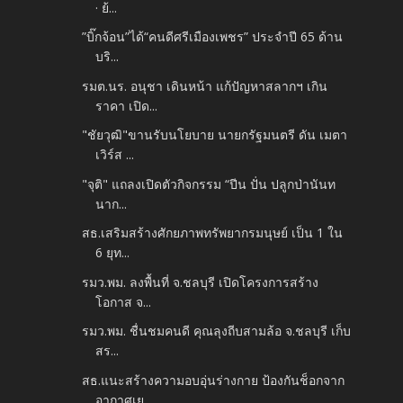
· ย้...
”บิ๊กจ้อน”ได้“คนดีศรีเมืองเพชร” ประจำปี 65 ด้าน
บริ...
รมต.นร. อนุชา เดินหน้า แก้ปัญหาสลากฯ เกิน
ราคา เปิด...
"ชัยวุฒิ"ขานรับนโยบาย นายกรัฐมนตรี ดัน เมตา
เวิร์ส ...
"จุติ" แถลงเปิดตัวกิจกรรม “ปีน ปั่น ปลูกป่านันท
นาก...
สธ.เสริมสร้างศักยภาพทรัพยากรมนุษย์ เป็น 1 ใน
6 ยุท...
รมว.พม. ลงพื้นที่ จ.ชลบุรี เปิดโครงการสร้าง
โอกาส จ...
รมว.พม. ชื่นชมคนดี คุณลุงถีบสามล้อ จ.ชลบุรี เก็บ
สร...
สธ.แนะสร้างความอบอุ่นร่างกาย ป้องกันช็อกจาก
อากาศเย...