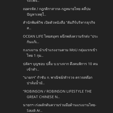
รถไฟจ...
ถอดรหัส..! กฎกติกาสากล-กฎหมายไทย คลี่ปม
ปัญหาเหตุใ...
สำนักพิมพ์วิช เปิดตัวหนังสือ “คัมภีร์บริหารธุรกิจ
ส...
OCEAN LIFE ไทยสมุทร ผนึกพลังความรักส่ง “ประ
กันแก้เ...
ก.แรงงาน นำเข้าแรงงานตาม MoU กลุ่มแรกเข้า
ไทย 1 กุม...
ปลัดฯ บุญชอบ ปลื้ม บ.บางจาก ดึงคนพิการ 10 คน
เข้าทำ...
“นายกฯ” กำชับ ก. พาณิชย์/ตำรวจ ตรวจสต๊อก
ปาล์มน้ำมั...
“ROBINSON / ROBINSON LIFESTYLE THE
GREAT CHINESE N...
นายกฯ เร่งผลักดันความร่วมมือด้านแรงงานไทย-
Saudi Ar...