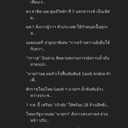
เทียบเร...
ดร.สาธิต เผย ศูนย์วิทย์ฯ ที่ 3 นครสวรรค์ เป็นเลิศ
ด...
มท.1 สั่งการผู้ว่าฯ ทั่วประเทศ ให้กำหนดเนื้อสุกร
ห...
องคมนตรี ปาฐกถาพิเศษ “การสร้างความยั่งยืนให้
กับควา...
“วราวุธ” บินด่วน ติดตามสถานการณ์คราบน้ำมัน
หาดแม่ร...
"นายก"เผย ผลสำเร็จฟื้นสัมพันธ์ Saudi Arabia ทำ
เพื่...
ศักราชใหม่ไทย-Saudi ฯ นายกฯ ย้ำสัมพันธ์ระ
หว่างประช...
1 ก.พ. นี้ เตรียม “เป๋าตัง” ให้พร้อม 28 ล้านสิทธิเ...
โฆษกรัฐบาลเผย “นายกฯ” สั่งการตรงภาค4 ส่วน
หน้า ปรับ...