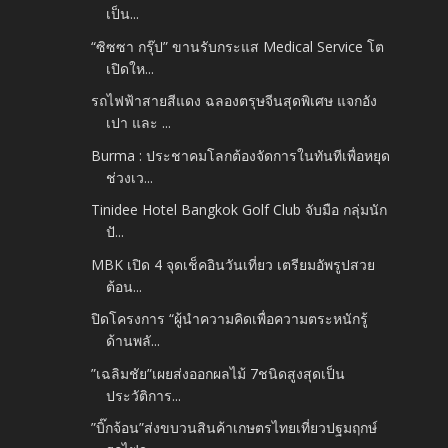
เป็น...
“ซิซซา กรุ๊ป” ขานรับกระแส Medical Service โต
เปิดให...
รถไฟฟ้าสายสีแดง ฉลองตรุษจีนสุดพิเศษ แจกอัง
เปา และ ...
Burma : ประชาคมโลกต้องจัดการในทันทีเพื่อหยุด
ช่วงเว...
Tinidee Hotel Bangkok Golf Club จับมือ กลุ่มนัก
ปั...
MBK เปิด 4 จุดเช็คอินวันเที่ยว เตรียมอัพรูปสวย
ต้อน...
ปิดโครงการ “ผู้นำความคิดเพื่อความตระหนักรู้
ด้านพลั...
”เฉลิมชัย”เผยส่งออกผลไม้ 7ชนิดสูงสุดเป็น
ประวัติการ...
”บิ๊กจ้อน”ส่งขบวนสินค้าเกษตรไทยเที่ยวปฐมฤกษ์