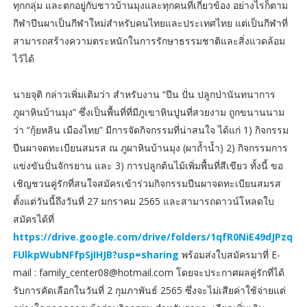
ทุกกลุ่ม และตกอยู่กับชาวบ้านมุงและทุกคนที่เกี่ยวข้อง อย่างไรก็ตาม
กีฬาปีนผาเป็นกีฬาใหม่สำหรับคนไทยและประเทศไทย แต่เป็นกีฬาที่
สามารถสร้างความตระหนักในการรักษาธรรมชาติและสิ่งแวดล้อม
ไว้ได้
นายจุติ กล่าวเพิ่มเติมว่า สำหรับงาน “ปีน ปั่น ปลูกป่านันทนาการ
ภูผาหินบ้านมุง” ซึ่งเป็นพื้นที่ที่มีภูเขาหินปูนที่สวยงาม ถูกขนานนาม
ว่า “กุ้ยหลิน เมืองไทย” มีการจัดกิจกรรมที่น่าสนใจ ได้แก่ 1) กิจกรรม
ปีนผาจดทะเบียนสมรส ณ ภูผาหินบ้านมุง (ผาถ้ำน้ำ) 2) กิจกรรมการ
แข่งขันปั่นจักรยาน และ 3) การปลูกต้นไม้เพิ่มพื้นที่สีเขียว ทั้งนี้ ขอ
เชิญชวนคู่รักที่สนใจสมัครเข้าร่วมกิจกรรมปีนผาจดทะเบียนสมรส
ตั้งแต่วันนี้ถึงวันที่ 27 มกราคม 2565 และสามารถดาวน์โหลดใบ
สมัครได้ที่
https://drive.google.com/drive/folders/1qfR0NiE49dJPzq
FUlkpWubNFfpSjIHJB?usp=sharing
พร้อมส่งใบสมัครมาที่ E-
mail : family_center08@hotmail.com โดยจะประกาศผลคู่รักที่ได้
รับการคัดเลือกในวันที่ 2 กุมภาพันธ์ 2565 ซึ่งจะไม่เสียค่าใช้จ่ายแต่