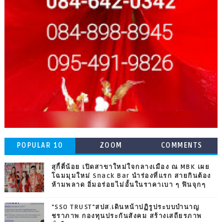
POPULAR 10
ZOOM
COMMENTS
สุกี้ตี๋น้อย เปิดสาขาใหม่ใจกลางเมือง ณ MBK เผย
โฉมมุมใหม่ Snack Bar นำร่องที่แรก สายกินต้อง
ห้ามพลาด อิ่มอร่อยไม่อั้นในราคาเบา ๆ ฟินจุกๆ
"SSO TRUST"สปส.เดินหน้าปฏิรูประบบบำนาญ
ชราภาพ กองทุนประกันสังคม สร้างเสถียรภาพ