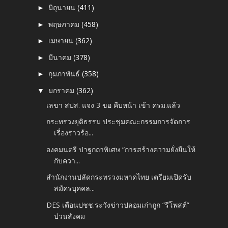
มิถุนายน
(411)
►
พฤษภาคม
(458)
►
เมษายน
(362)
►
มีนาคม
(378)
►
กุมภาพันธ์
(358)
►
มกราคม
(362)
▼
เลขา สปส. แจง 3 ขอ คืบหน้า เข้า ครม.แล้ว
กระทรวงยุติธรรม ประชุมคณะกรรมการจัดการ
เรื่องราวร้อ...
องคมนตรี ปาฐกถาพิเศษ “การสร้างความยั่งยืนให้
กับควา...
สำนักงานปลัดกระทรวงมหาดไทย เตรียมเปิดรับ
สมัครบุคคล...
DES เตือนปชช.ระวังข่าวปลอมเก่าถูก “รีโพสต์”
ป่วนสังคม