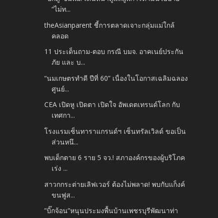
“ไม่ท...
theAsianparent ชี้การตลาดเจาะกลุ่มแม่ใกล้
คลอด
11 ประเด็นถาม-ตอบ กรณี บมจ. อาคเนย์ประกัน
ภัย และ บ...
“นมเกษตรทำดี ปีที่ 60” เนื่องในโอกาสเฉลิมฉลอง
ศูนย์...
CEA เปิดหู เปิดตา เปิดใจ อัพเดตเทรนด์โลก กับ
เทศกา...
โรงแรมเซ็นทาราแกรนด์ฯ เซ็นทรัลเวิลด์ ขอเป็น
ส่วนหนึ...
พบเด็กตาย 6 ราย 5 จว.! สภาองค์กรของผู้บริโภค
เร่ง ...
สาวกกระต่ายเลิฟเวอร์ ต้องไม่พลาด! พบกับแก็งค์
ขนฟูส...
”บิ๊กจ้อน”หนุนประมงพื้นบ้านเพชรบุรีพัฒนาท่า