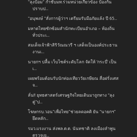
"ลุงป้อม" กำชับมท.ร่วมหน่วยเกี่ยวข้อง ป้องกัน
ปราบป...
"อนุพงษ์ "สั่งการผู้ว่าฯ เตรียมรับมือภัยแล้ง ปี 65...
มหาดไทยซักซ้อมสำนักทะเบียนอำเภอ – ท้องถิ่น
ทั่วประเ...
สมเด็จเจ้าฟ้าสิริวัณณวรี ฯ เสด็จเป็นองค์ประธาน
งานเ...
นายกฯ ปลื้ม เว็บไซต์ระดับโลก จัดให้ ‘กระบี่’ เป็น
เ...
เผยพร้อมต้อนรับนักท่องเทียววัยเกษียณ สื่อฝรั่งเศส
จ...
ลั่น!! ยุทธศาสตร์เศรษฐกิจไทยเดินมาถูกทาง “ลุง
ตู่"ป...
โฆษกรบ.วอน"เพื่อไทย"ช่วยลดอคติ ยัน “นายกฯ”
ยึดหลัก...
รมว.แรงงาน ส่งพล.ต.ต. นันทชาติ ลงเมืองลำพูน
ตรวจเย...