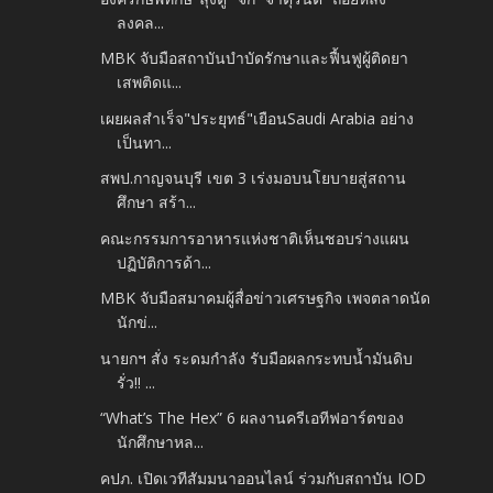
ลงคล...
MBK จับมือสถาบันบำบัดรักษาและฟื้นฟูผู้ติดยา
เสพติดแ...
เผยผลสำเร็จ"ประยุทธ์"เยือนSaudi Arabia อย่าง
เป็นทา...
สพป.กาญจนบุรี เขต 3 เร่งมอบนโยบายสู่สถาน
ศึกษา สร้า...
คณะกรรมการอาหารแห่งชาติเห็นชอบร่างแผน
ปฏิบัติการด้า...
MBK จับมือสมาคมผู้สื่อข่าวเศรษฐกิจ เพจตลาดนัด
นักข่...
นายกฯ สั่ง ระดมกำลัง รับมือผลกระทบน้ำมันดิบ
รั่ว!! ...
“What’s The Hex” 6 ผลงานครีเอทีฟอาร์ตของ
นักศึกษาหล...
คปภ. เปิดเวทีสัมมนาออนไลน์ ร่วมกับสถาบัน IOD