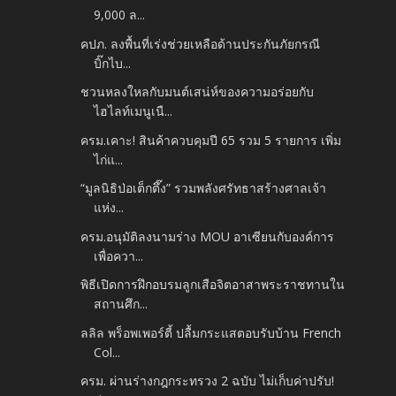
9,000 ล...
คปภ. ลงพื้นที่เร่งช่วยเหลือด้านประกันภัยกรณี
บิ๊กไบ...
ชวนหลงใหลกับมนต์เสน่ห์ของความอร่อยกับ
ไฮไลท์เมนูเนื...
ครม.เคาะ! สินค้าควบคุมปี 65 รวม 5 รายการ เพิ่ม
ไก่แ...
“มูลนิธิป่อเต็กตึ๊ง” รวมพลังศรัทธาสร้างศาลเจ้า
แห่ง...
ครม.อนุมัติลงนามร่าง MOU อาเซียนกับองค์การ
เพื่อควา...
พิธีเปิดการฝึกอบรมลูกเสือจิตอาสาพระราชทานใน
สถานศึก...
ลลิล พร็อพเพอร์ตี้ ปลื้มกระแสตอบรับบ้าน French
Col...
ครม. ผ่านร่างกฎกระทรวง 2 ฉบับ ไม่เก็บค่าปรับ!