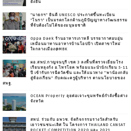
ยั่งยืน
"นายกฯ" ยินดี UNESCO ประกาศขึ้นทะเบียน
"โนรา" เป็นมรดกโลกด้านภูมิปัญญาทางวัฒนธรรม
ที่จับต้องไม่ได้ของมนุษยชาติ
Oppa Daek ร้านอาหารเกาหลี บรรยากาศอบอุ่น
เหมือนมาทานอาหารบ้านโอปป้า เปิดสาขาใหม่
ใจกลางเมือง@MBK
ผอ.สพป.กาญจนบุรี เขต 3 ลงพื้นที่ตรวจเยี่ยมโรง
เรียนหลุงกัง อ.ไทรโยค พร้อมแนะนำนักเรียน 5-11
ปี เข้ารับการฉีดวัคซีน และให้แนวทาง “พาน้องกลับ
สู่ห้องเรียน” กับคณะครูผู้บริหาร ตามนโยบายของ
สพฐ.
OCEAN Property ลุยต่อเจาะขุมทรัพย์กำลังซื้อต่าง
จังหวัด
สทป. ร่วมกับ อพวช. จัดกิจกรรมรางวัลสำหรับ
เยาวชนชนะเลิศ ใน โครงการ THAILAND CANSAT
ROCKET-COMPETITION 2020 และ 2021