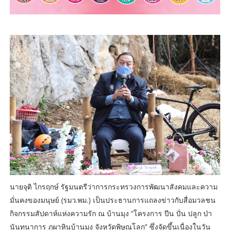
นายจุติ ไกรฤกษ์ รัฐมนตรีว่าการกระทรวงการพัฒนาสังคมและความ
มั่นคงของมนุษย์ (รมว.พม.) เป็นประธานการแถลงข่าวกับสื่อมวลชน
กิจกรรมสัปดาห์แห่งความรัก ณ บ้านมุง “โครงการ ปีน ปั่น ปลูก ป่า
นันทนาการ ภูผาหินบ้านมุง จังหวัดพิษณุโลก” ซึ่งจัดขึ้นเนื่องในวัน