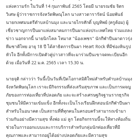
แห่งความรัก ในวันที่ 14 กุมภาพันธ์ 2565 โดยมี นายรณชัย จิตร
วิเศษ ผู้ว่าราชการจังหวัดพิษณุโลก นางสาวดารารัตน์ น้อยพันธ์
นายกเทศมนตรีตำบลบ้านมุง และนายไกรศักดิ์ บุญทิพย์ (ครูต้อม) ผู้
เชี่ยวชาญการปืนผาแห่งสมาคมการปีนผาแห่งประเทศไทย ร่วมแถลง
ข่าว นอกจากนี้ นายนิกโคล โทมาส "น้องเพชร" นักกีฬาปีนผาดาวรุ่ง
ทีมชาติไทย อายุ 18 ปี ได้สาธิตการปีนผา Heart Rock ที่มีช่องหินรูป
หัวใจ อีกทั้งมีการเปิดตัวคู่บ่าวสาวที่จะมาร่วมปีนเขาจดทะเบียนอีก
ด้วย เมื่อวันที่ 22 ม.ค. 2565 เวลา 15.30 น.
นายจุติ กล่าวว่า วันนี้เป็นวันที่เปิดโอกาสมิติใหม่สำหรับตำบลบ้านมุง
จังหวัดพิษณุโลก เราจะมีกิจกรรมที่ส่งเสริมสุขภาพ และเป็นการผจญ
ภัยของการท่องเที่ยวที่ปลอดภัย และจะสร้างเศรษฐกิจฐานรากธุรกิจ
ชุมชนให้มีความเข้มแข็ง อีกทั้งจะเป็นโรงเรียนฝึกสอนนักกีฬาปีนผา
สำหรับในอนาคต เป็นสถานที่ที่ทุกคนในครอบครัวสามารถเข้ามา
ร่วมกันอย่างมีความสุข ทั้งพ่อ แม่ ลูก โดยกิจกรรมนี้จะให้ทางท้องถิ่น
ช่วยในการออกแบบและการบริการสำหรับกลุ่มนักท่องเที่ยวที่มี
คุณภาพและสามารถอยู่ได้อย่างปลอดภัยและมีความสุข