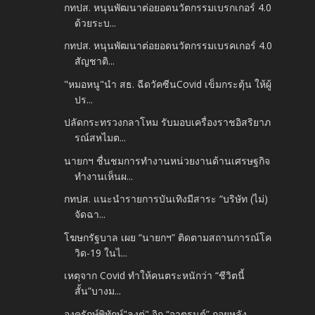
กทปส. หนุนพัฒนาต่อยอดนวัตกรรมเบรกเกอร์ 4.0
ด้วยระบ...
กทปส. หนุนพัฒนาต่อยอดนวัตกรรมเบรคเกอร์ 4.0
สัญชาติ...
"หมอหนู"นำ สธ. ฉีดวัคซีนCovid เข็มกระตุ้น ให้ผู้
ปร...
ปลัดกระทรวงกลาโหม รับมอบเครื่องราชอิสริยาภ
รณ์สหไมต...
นายกฯ ชื่นชมการทำงานหน่วยงานด้านเศรษฐกิจ
ทำงานเห็นผ...
กทปส. แนะนำรายการบันเทิงมีสาระ “บริษัท (ไม่)
จัดฉา...
โฆษกรัฐบาล เผย “นายกฯ” ติดตามสถานการณ์โค
วิด-19 ในไ...
เหตุจาก Covid ทำให้คนตระหนักว่า “ชีวิตนี้
สั้น”บางม...
องครักษ์พิทักษ์"ลุงตู่" จิก “จาตุรนต์” ถอยหลัง