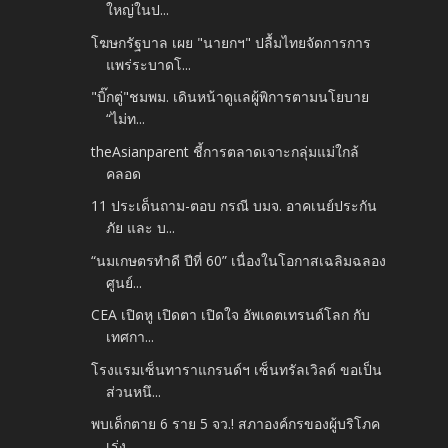
ใหญ่ในป...
โฆษกรัฐบาล เผย "นายกฯ" ปลื้มไทยจัดการการ
แพร่ระบาดโ...
"บิ๊กตู่"ชมพม. เดินหน้าดูแลผู้พิการตามนโยบาย
“ไม่ท...
theAsianparent ชี้การตลาดเจาะกลุ่มแม่ใกล้
คลอด
11 ประเด็นถาม-ตอบ กรณี บมจ. อาคเนย์ประกัน
ภัย และ บ...
“นมเกษตรทำดี ปีที่ 60” เนื่องในโอกาสเฉลิมฉลอง
ศูนย์...
CEA เปิดหู เปิดตา เปิดใจ อัพเดตเทรนด์โลก กับ
เทศกา...
โรงแรมเซ็นทาราแกรนด์ฯ เซ็นทรัลเวิลด์ ขอเป็น
ส่วนหนึ...
พบเด็กตาย 6 ราย 5 จว.! สภาองค์กรของผู้บริโภค
เร่ง ...