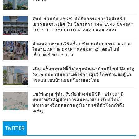
สทป. ร่วมกับ อพวช. จัดกิจกรรมรางวัลสำหรับ
เยาวชนชนะเลิศ ใน โครงการ THAILAND CANSAT
ROCKET-COMPETITION 2020 และ 2021
ห้ามพลาด!!มาเวิร์คช็อปทำงานหัตถกรรม 4 ภาค
ในงาน ART & CRAFT MARKET @ เดอะไนน์
เซ็นเตอร์ พระราม 9
ลลิล พร็อพเพอร์ตี้ ไม่หยุดพัฒนาด้านดีไซน์ ดึง Big
Data ถอดรหัสความต้องการผู้บริโภคสานต่อผู้นำ
กระแสแบบบ้านยอดนิยมของไทย
แชร์ข้อมูล รู้ทัน รับมือช่วงภัยพิบัติ Twitter มี
บทบาทสำคัญผ่านการสนทนาแบบเรียลไทม์
ท่ามกลางวิกฤตสภาพภูมิอากาศที่ทั่วโลกกำลัง
เผชิญ
TWITTER