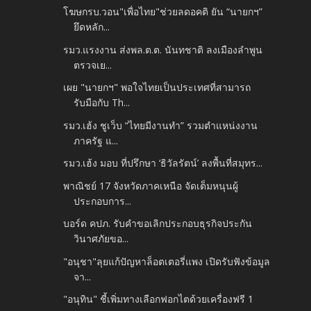
โฆษกรบ.วอน"เพื่อไทย"ช่วยลดอคติ ยัน “นายกฯ”
ยึดหลัก...
รมว.แรงงาน ส่งพล.ต.ต. นันทชาติ ลงเมืองลำพูน
ตรวจเย...
เผย "นายกฯ" พอใจไทยเป็นประเทศที่สามารถ
รับมือกับ Th...
รมว.เฮ้ง ชูเว็บ “ไทยมีงานทำ” รวมตำแหน่งงาน
ภาครัฐ แ...
รมว.เฮ้ง มอบ ที่ปรึกษา ‘ธิวัลรัตน์’ ลงพื้นที่สมุทร...
พาณิชย์ 17 จังหวัดภาคเหนือ จัดเต็มหนุนผู้
ประกอบการ...
บอร์ด คปภ. รับคำขอเลิกประกอบธุรกิจประกัน
วินาศภัยขอ...
"อนุชา"ลุยแก้ปัญหาล็อตเตอรี่แพง เปิดรับฟังข้อมูล
จา...
"อนุทิน" ชี้เพิ่มทางเลือกฟอกไตด้วยเครื่องฟรี 1