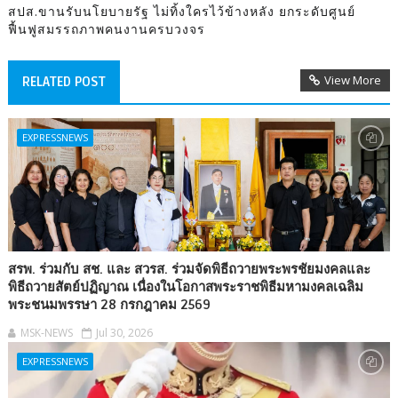
สปส.ขานรับนโยบายรัฐ ไม่ทิ้งใครไว้ข้างหลัง ยกระดับศูนย์
ฟื้นฟูสมรรถภาพคนงานครบวงจร
View More
RELATED POST
EXPRESSNEWS
สรพ. ร่วมกับ สช. และ สวรส. ร่วมจัดพิธีถวายพระพรชัยมงคลและ
พิธีถวายสัตย์ปฏิญาณ เนื่องในโอกาสพระราชพิธีมหามงคลเฉลิม
พระชนมพรรษา 28 กรกฎาคม 2569
MSK-NEWS
Jul 30, 2026
EXPRESSNEWS