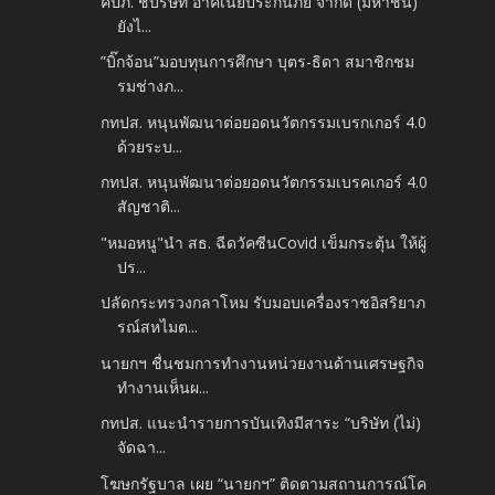
คปภ. ชี้บริษัท อาคเนย์ประกันภัย จำกัด (มหาชน)
ยังไ...
”บิ๊กจ้อน”มอบทุนการศึกษา บุตร-ธิดา สมาชิกชม
รมช่างภ...
กทปส. หนุนพัฒนาต่อยอดนวัตกรรมเบรกเกอร์ 4.0
ด้วยระบ...
กทปส. หนุนพัฒนาต่อยอดนวัตกรรมเบรคเกอร์ 4.0
สัญชาติ...
"หมอหนู"นำ สธ. ฉีดวัคซีนCovid เข็มกระตุ้น ให้ผู้
ปร...
ปลัดกระทรวงกลาโหม รับมอบเครื่องราชอิสริยาภ
รณ์สหไมต...
นายกฯ ชื่นชมการทำงานหน่วยงานด้านเศรษฐกิจ
ทำงานเห็นผ...
กทปส. แนะนำรายการบันเทิงมีสาระ “บริษัท (ไม่)
จัดฉา...
โฆษกรัฐบาล เผย “นายกฯ” ติดตามสถานการณ์โค