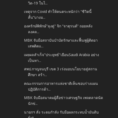
วิด-19 ในไ...
เหตุจาก Covid ทำให้คนตระหนักว่า “ชีวิตนี้
สั้น”บางม...
องครักษ์พิทักษ์"ลุงตู่" จิก “จาตุรนต์” ถอยหลัง
ลงคล...
MBK จับมือสถาบันบำบัดรักษาและฟื้นฟูผู้ติดยา
เสพติดแ...
เผยผลสำเร็จ"ประยุทธ์"เยือนSaudi Arabia อย่าง
เป็นทา...
สพป.กาญจนบุรี เขต 3 เร่งมอบนโยบายสู่สถาน
ศึกษา สร้า...
คณะกรรมการอาหารแห่งชาติเห็นชอบร่างแผน
ปฏิบัติการด้า...
MBK จับมือสมาคมผู้สื่อข่าวเศรษฐกิจ เพจตลาดนัด
นักข่...
นายกฯ สั่ง ระดมกำลัง รับมือผลกระทบน้ำมันดิบ
รั่ว!! ...