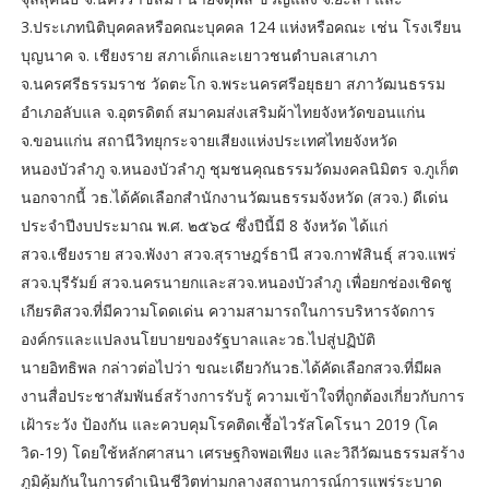
3.ประเภทนิติบุคคลหรือคณะบุคคล 124 แห่งหรือคณะ เช่น โรงเรียน
บุญนาค จ. เชียงราย สภาเด็กและเยาวชนตำบลเสาเภา
จ.นครศรีธรรมราช วัดตะโก จ.พระนครศรีอยุธยา สภาวัฒนธรรม
อำเภอลับแล จ.อุตรดิตถ์ สมาคมส่งเสริมผ้าไทยจังหวัดขอนแก่น
จ.ขอนแก่น สถานีวิทยุกระจายเสียงแห่งประเทศไทยจังหวัด
หนองบัวลำภู จ.หนองบัวลำภู ชุมชนคุณธรรมวัดมงคลนิมิตร จ.ภูเก็ต
นอกจากนี้ วธ.ได้คัดเลือกสำนักงานวัฒนธรรมจังหวัด (สวจ.) ดีเด่น
ประจำปีงบประมาณ พ.ศ. ๒๕๖๔ ซึ่งปีนี้มี 8 จังหวัด ได้แก่
สวจ.เชียงราย สวจ.พังงา สวจ.สุราษฎร์ธานี สวจ.กาฬสินธุ์ สวจ.แพร่
สวจ.บุรีรัมย์ สวจ.นครนายกและสวจ.หนองบัวลำภู เพื่อยกช่องเชิดชู
เกียรติสวจ.ที่มีความโดดเด่น ความสามารถในการบริหารจัดการ
องค์กรและแปลงนโยบายของรัฐบาลและวธ.ไปสู่ปฏิบัติ
นายอิทธิพล กล่าวต่อไปว่า ขณะเดียวกันวธ.ได้คัดเลือกสวจ.ที่มีผล
งานสื่อประชาสัมพันธ์สร้างการรับรู้ ความเข้าใจที่ถูกต้องเกี่ยวกับการ
เฝ้าระวัง ป้องกัน และควบคุมโรคติดเชื้อไวรัสโคโรนา 2019 (โค
วิด-19) โดยใช้หลักศาสนา เศรษฐกิจพอเพียง และวิถีวัฒนธรรมสร้าง
ภูมิคุ้มกันในการดำเนินชีวิตท่ามกลางสถานการณ์การแพร่ระบาด