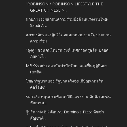
“ROBINSON / ROBINSON LIFESTYLE THE
GREAT CHINESE N...
นายกฯ เร่งผลักดันความร่วมมือด้านแรงงานไทย-
Saudi Ar...
สภาองค์กรของผู้บริโภคและหน่วยงานรัฐ ประสาน
ความร่วม...
"ลุงตู่" ชวนคนไทยรณรงค์ เทศกาลตรุษจีน ปลอด
ภัยห่างไ...
MBKร่วมกับ สถาบันบำบัดรักษาและฟื้นฟูผู้ติดยา
เสพติด...
โฆษกรัฐบาลแจง รัฐบาลจริงจังแก้ปัญหาทุจริต
คอร์รัปชั...
รมว.เฮ้ง หนุนกรมพัฒนาฝีมือแรงงาน จับมือเอกชน
พัฒนาช...
ผู้บริหารMBK ต้อนรับ Domino's Pizza พิซซ่า
สัญชาติ...