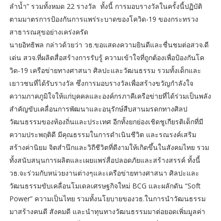
ลำน้ำ” รวมทั้งหมด 22 รางวัล ทั้งนี้ การมอบรางวัลในครั้งนี้ปฏิบัติ
ตามมาตรการป้องกันการแพร่ระบาดของโควิด-19 ของกระทรวง
สาธารณสุขอย่างเคร่งครัด
นายอิทธิพล กล่าวด้วยว่า วธ.ขอแสดงความยินดีและชื่นชมต่อสวจ.ดี
เด่น สวจ.ที่ผลิตสื่อสร้างการรับรู้ ความเข้าใจที่ถูกต้องเพื่อป้องกันโค
วิด-19 เครือข่ายทางศาสนา ศิลปะและวัฒนธรรม รวมทั้งเด็กและ
เยาวชนที่ได้รับรางวัล ซึ่งการมอบรางวัลเพื่อสร้างขวัญกำลังใจ
ความภาคภูมิใจให้แก่บุคคลและองค์กรภาคีเครือข่ายที่ได้ร่วมเป็นพลัง
สำคัญขับเคลื่อนการพัฒนาและอนุรักษ์สืบสานมรดกทางศิลป
วัฒนธรรมของท้องถิ่นและประเทศ อีกทั้งยกย่องเชิดชูเกียรติเด็กที่มี
ความประพฤติดี มีคุณธรรมในการดำเนินชีวิต และรณรงค์เสริม
สร้างค่านิยม จิตสำนึกและวิถีชีวิตที่ดีงามให้เกิดขึ้นในสังคมไทย รวม
ทั้งสนับสนุนการผลิตและเผยแพร่สื่อปลอดภัยและสร้างสรรค์ ทั้งนี้
วธ.จะร่วมกับหน่วยงานต่างๆและเครือข่ายทางศาสนา ศิลปะและ
วัฒนธรรมขับเคลื่อนโมเดลเศรษฐกิจใหม่ BCG และผลักดัน “Soft
Power” ความเป็นไทย รวมทั้งนโยบายของวธ.ในการนำวัฒนธรรม
มาสร้างคนดี สังคมดี และนำทุนทางวัฒนธรรมมาต่อยอดเพิ่มมูลค่า