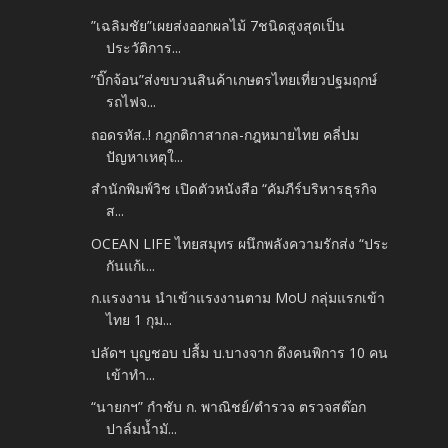
”เฉลิมชัย”เผยส่งออกผลไม้ 7ชนิดสูงสุดเป็น
ประวัติการ...
”บิ๊กจ้อน”ส่งขบวนสินค้าเกษตรไทยเที่ยวปฐมฤกษ์
รถไฟจ...
ถอดรหัส..! กฎกติกาสากล-กฎหมายไทย คลี่ปม
ปัญหาเหตุใ...
สำนักพิมพ์วิช เปิดตัวหนังสือ “คัมภีร์บริหารธุรกิจ
ส...
OCEAN LIFE ไทยสมุทร ผนึกพลังความรักส่ง “ประ
กันแก้เ...
ก.แรงงาน นำเข้าแรงงานตาม MoU กลุ่มแรกเข้า
ไทย 1 กุม...
ปลัดฯ บุญชอบ ปลื้ม บ.บางจาก ดึงคนพิการ 10 คน
เข้าทำ...
“นายกฯ” กำชับ ก. พาณิชย์/ตำรวจ ตรวจสต๊อก
ปาล์มน้ำมั...