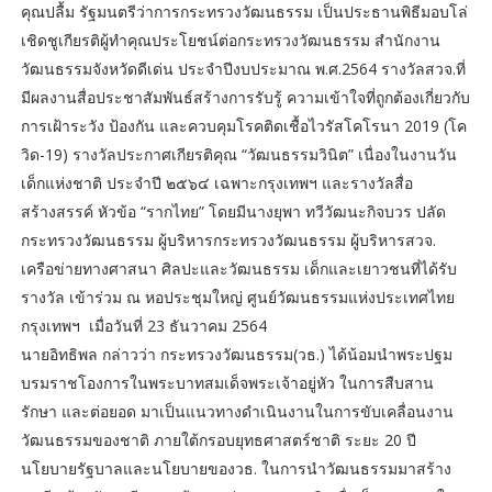
คุณปลื้ม รัฐมนตรีว่าการกระทรวงวัฒนธรรม เป็นประธานพิธีมอบโล่
เชิดชูเกียรติผู้ทำคุณประโยชน์ต่อกระทรวงวัฒนธรรม สำนักงาน
วัฒนธรรมจังหวัดดีเด่น ประจำปีงบประมาณ พ.ศ.2564 รางวัลสวจ.ที่
มีผลงานสื่อประชาสัมพันธ์สร้างการรับรู้ ความเข้าใจที่ถูกต้องเกี่ยวกับ
การเฝ้าระวัง ป้องกัน และควบคุมโรคติดเชื้อไวรัสโคโรนา 2019 (โค
วิด-19) รางวัลประกาศเกียรติคุณ “วัฒนธรรมวินิต” เนื่องในงานวัน
เด็กแห่งชาติ ประจำปี ๒๕๖๔ เฉพาะกรุงเทพฯ และรางวัลสื่อ
สร้างสรรค์ หัวข้อ “รากไทย” โดยมีนางยุพา ทวีวัฒนะกิจบวร ปลัด
กระทรวงวัฒนธรรม ผู้บริหารกระทรวงวัฒนธรรม ผู้บริหารสวจ.
เครือข่ายทางศาสนา ศิลปะและวัฒนธรรม เด็กและเยาวชนที่ได้รับ
รางวัล เข้าร่วม ณ หอประชุมใหญ่ ศูนย์วัฒนธรรมแห่งประเทศไทย
กรุงเทพฯ เมื่อวันที่ 23 ธันวาคม 2564
นายอิทธิพล กล่าวว่า กระทรวงวัฒนธรรม(วธ.) ได้น้อมนำพระปฐม
บรมราชโองการในพระบาทสมเด็จพระเจ้าอยู่หัว ในการสืบสาน
รักษา และต่อยอด มาเป็นแนวทางดำเนินงานในการขับเคลื่อนงาน
วัฒนธรรมของชาติ ภายใต้กรอบยุทธศาสตร์ชาติ ระยะ 20 ปี
นโยบายรัฐบาลและนโยบายของวธ. ในการนำวัฒนธรรมมาสร้าง