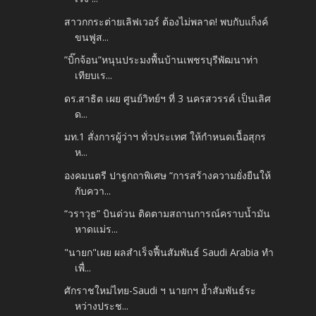
สาวกกระต่ายเลิฟเวอร์ ต้องไม่พลาด! พบกับแก็งค์
ขนฟูส...
”บิ๊กจ้อน”หนุนประมงพื้นบ้านเพชรบุรีพัฒนาท่า
เทียบเร...
ดร.สาธิต เผย ศูนย์วิทย์ฯ ที่ 3 นครสวรรค์ เป็นเลิศ
ด...
มท.1 สั่งการผู้ว่าฯ ทั่วประเทศ ให้กำหนดเนื้อสุกร
ห...
องคมนตรี ปาฐกถาพิเศษ “การสร้างความยั่งยืนให้
กับควา...
“วราวุธ” บินด่วน ติดตามสถานการณ์คราบน้ำมัน
หาดแม่ร...
"นายก"เผย ผลสำเร็จฟื้นสัมพันธ์ Saudi Arabia ทำ
เพื่...
ศักราชใหม่ไทย-Saudi ฯ นายกฯ ย้ำสัมพันธ์ระ
หว่างประช...