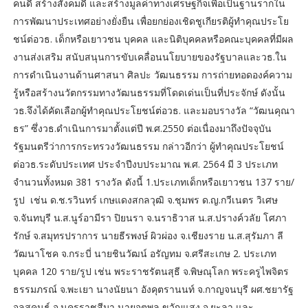
คนดี สร้างสังคมดี และสร้างมูลค่าทางเศรษฐกิจเพื่อเป็นฐานรากใน
การพัฒนาประเทศอย่างยั่งยืน เพื่อยกย่องเชิดชูเกียรติผู้ทำคุณประโย
ชน์ต่อวธ. เด็กหรือเยาวชน บุคคล และนิติบุคคลหรือคณะบุคคลที่มีผล
งานส่งเสริม สนับสนุนการขับเคลื่อนนโยบายของรัฐบาลและวธ.ใน
การดำเนินงานด้านศาสนา ศิลปะ วัฒนธรรม การถ่ายทอดองค์ความ
รู้หรือสร้างนวัตกรรมทางวัฒนธรรมที่โดดเด่นเป็นที่ประจักษ์ ดังนั้น
วธ.จึงได้คัดเลือกผู้ทำคุณประโยชน์ต่อวธ. และมอบรางวัล “วัฒนคุณา
ธร” ซึ่งวธ.ดำเนินการมาตั้งแต่ปี พ.ศ.2550 ต่อเนื่องมาถึงปัจจุบัน
รัฐมนตรีว่าการกระทรวงวัฒนธรรม กล่าวอีกว่า ผู้ทำคุณประโยชน์
ต่อวธ.ระดับประเทศ ประจำปีงบประมาณ พ.ศ. 2564 มี 3 ประเภท
จำนวนทั้งหมด 381 รางวัล ดังนี้ 1.ประเภทเด็กหรือเยาวชน 137 ราย/
รูป เช่น ด.ช.รวินทร์ เกษแดงสกลวุฒิ จ.ชุมพร ด.ญ.กวีเนตร วิเศษ
จ.จันทบุรี น.ส.นูร์อามีรา ปิยนรา จ.นราธิวาส น.ส.ปรางค์วลัย โศภา
รักษ์ จ.สมุทรปราการ นายธีรพงษ์ ผิวผ่อง จ.เชียงราย น.ส.สุรัมภา ลี
วัฒนาโชค จ.กระบี่ นายชินวัฒน์ อรัญทม จ.ศรีสะเกษ 2. ประเภท
บุคคล 120 ราย/รูป เช่น พระราชรัตนสุธี จ.พิษณุโลก พระครูไพจิตร
ธรรมภรณ์ จ.พะเยา นางนัยนา อังคุตรานนท์ จ.กาญจนบุรี ผศ.ชยารัฐ
จุลสุคนธ์ จ.นครราชสีมา นายจตุพล ขวัญแสง จ.ยะลา และ