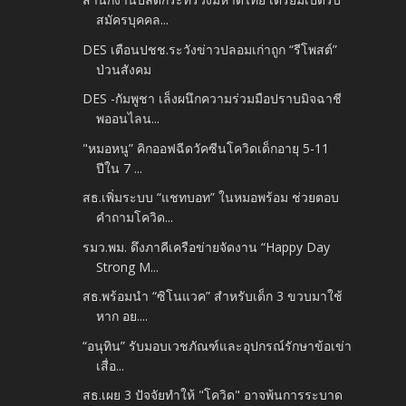
สมัครบุคคล...
DES เตือนปชช.ระวังข่าวปลอมเก่าถูก “รีโพสต์”
ป่วนสังคม
DES -กัมพูชา เล็งผนึกความร่วมมือปราบมิจฉาชี
พออนไลน...
"หมอหนู” คิกออฟฉีดวัคซีนโควิดเด็กอายุ 5-11
ปีใน 7 ...
สธ.เพิ่มระบบ “แชทบอท” ในหมอพร้อม ช่วยตอบ
คำถามโควิด...
รมว.พม. ดึงภาคีเครือข่ายจัดงาน “Happy Day
Strong M...
สธ.พร้อมนำ “ซิโนแวค” สำหรับเด็ก 3 ขวบมาใช้
หาก อย....
“อนุทิน” รับมอบเวชภัณฑ์และอุปกรณ์รักษาข้อเข่า
เสื่อ...
สธ.เผย 3 ปัจจัยทำให้ "โควิด" อาจพ้นการระบาด