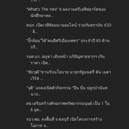
“What’s The Hex” 6 ผลงานครีเอทีฟอาร์ตของ
นักศึกษาหล...
คปภ. เปิดเวทีสัมมนาออนไลน์ ร่วมกับสถาบัน IOD
· ย้...
”บิ๊กจ้อน”ได้“คนดีศรีเมืองเพชร” ประจำปี 65 ด้าน
บริ...
รมต.นร. อนุชา เดินหน้า แก้ปัญหาสลากฯ เกิน
ราคา เปิด...
"ชัยวุฒิ"ขานรับนโยบาย นายกรัฐมนตรี ดัน เมตา
เวิร์ส ...
"จุติ" แถลงเปิดตัวกิจกรรม “ปีน ปั่น ปลูกป่านันท
นาก...
สธ.เสริมสร้างศักยภาพทรัพยากรมนุษย์ เป็น 1 ใน
6 ยุท...
รมว.พม. ลงพื้นที่ จ.ชลบุรี เปิดโครงการสร้าง
โอกาส จ...