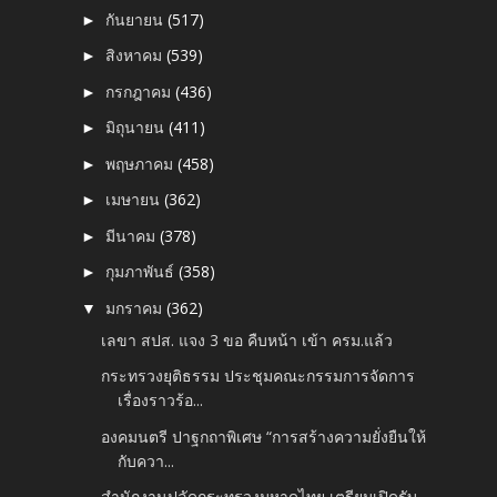
กันยายน
(517)
►
สิงหาคม
(539)
►
กรกฎาคม
(436)
►
มิถุนายน
(411)
►
พฤษภาคม
(458)
►
เมษายน
(362)
►
มีนาคม
(378)
►
กุมภาพันธ์
(358)
►
มกราคม
(362)
▼
เลขา สปส. แจง 3 ขอ คืบหน้า เข้า ครม.แล้ว
กระทรวงยุติธรรม ประชุมคณะกรรมการจัดการ
เรื่องราวร้อ...
องคมนตรี ปาฐกถาพิเศษ “การสร้างความยั่งยืนให้
กับควา...
สำนักงานปลัดกระทรวงมหาดไทย เตรียมเปิดรับ