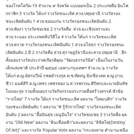
ของโรคโควิด-19 จำนวน ๙ จังหวัด แบ่งออกเป็น 2 ประเภทคือ อินโฟ
กราฟิก 5 รางวัล ได้แก่ รางวัลชนะเลิศ สวจ.ปทุมธานี รางวัลรอง
ชนะเลิศอันดับ 1 สวจ.ขอนแก่น รางวัลรองชนะเลิศอันดับ 2
สวจ.พังงา รางวัลชมเชย 2 รางวัลคือ สวจ.ฉะเชิงเทราและ
สวจ.ระนอง ประเภทคลิปวิดีโอ 4 รางวัล ได้แก่ รางวัลชนะเลิศ
สวจ.ตราด รางวัลรองชนะเลิศอันดับ 1 สวจ.ยโสธร รางวัลรองชนะ
เลิศอันดับ 2 มี 2 รางวัลคือ สวจ.สุราษฎร์ธานีและสวจ.ปทุมธานี อีก
ทั้งมอบรางวัลประกาศเกียรติคุณ “วัฒนธรรมวินิต” เนื่องในงานวัน
เด็กแห่งชาติ ประจำปี ๒๕๖๔ เฉพาะกรุงเทพฯ จำนวน ๖ รางวัล
ได้แก่ ด.ญ.ฉัตรปวีณ์ รชตดำรงกุล ด.ช.ทัตถนู ยังเขียวสด ด.ญ.ปาน
ชีวา มนต์สิริ ด.ญ.เพชร เพชรทอง น.ส.วรพรรณ ศิริพรและนายอินทัช
โมนยะกุล รวมทั้งมอบรางวัลกิจกรรมประกวดสื่อสร้างสรรค์ หัวข้อ
“รากไทย” 7 รางวัล ได้แก่ รางวัลชนะเลิศ ผลงาน “ไทยเบสิก” รางวัล
รองชนะเลิศอันดับ 1 ผลงาน “# รู้รักรากไทย” รางวัลรองชนะเลิศ
อันดับ 2 ผลงาน “มื้อปันสุข เมนูปันใจ” รางวัลชมเชย 3 รางวัลคือ ผล
งาน “Old-New” ผลงาน “ดินเชื่อมฟ้า”และผลงาน “ลิขิตไท(Destiny
Of Art)” และรางวัล Popular Vote ผลงาน “กระทงสาย ตำนานเหนือ