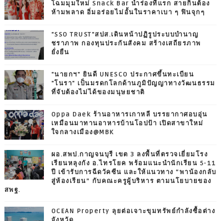
โฉมมุมใหม่ Snack Bar นำร่องที่แรก สายกินต้อง
ห้ามพลาด อิ่มอร่อยไม่อั้นในราคาเบา ๆ ฟินจุกๆ
"SSO TRUST"สปส.เดินหน้าปฏิรูประบบบำนาญ
ชราภาพ กองทุนประกันสังคม สร้างเสถียรภาพ
ยั่งยืน
"นายกฯ" ยินดี UNESCO ประกาศขึ้นทะเบียน
"โนรา" เป็นมรดกโลกด้านภูมิปัญญาทางวัฒนธรรม
ที่จับต้องไม่ได้ของมนุษยชาติ
Oppa Daek ร้านอาหารเกาหลี บรรยากาศอบอุ่น
เหมือนมาทานอาหารบ้านโอปป้า เปิดสาขาใหม่
ใจกลางเมือง@MBK
ผอ.สพป.กาญจนบุรี เขต 3 ลงพื้นที่ตรวจเยี่ยมโรง
เรียนหลุงกัง อ.ไทรโยค พร้อมแนะนำนักเรียน 5-11
ปี เข้ารับการฉีดวัคซีน และให้แนวทาง “พาน้องกลับ
สู่ห้องเรียน” กับคณะครูผู้บริหาร ตามนโยบายของ
สพฐ.
OCEAN Property ลุยต่อเจาะขุมทรัพย์กำลังซื้อต่าง
จังหวัด