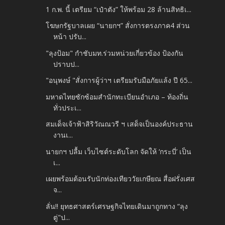
1 ก.พ. นี้ เตรียม “เป๋าตัง” ให้พร้อม 28 ล้านสิทธิเ...
โฆษกรัฐบาลเผย “นายกฯ” สั่งการตรงภาค4 ส่วน
หน้า ปรับ...
"ลุงป้อม" กำชับมท.ร่วมหน่วยเกี่ยวข้อง ป้องกัน
ปราบป...
"อนุพงษ์ "สั่งการผู้ว่าฯ เตรียมรับมือภัยแล้ง ปี 65...
มหาดไทยซักซ้อมสำนักทะเบียนอำเภอ – ท้องถิ่น
ทั่วประเ...
สมเด็จเจ้าฟ้าสิริวัณณวรี ฯ เสด็จเป็นองค์ประธาน
งานเ...
นายกฯ ปลื้ม เว็บไซต์ระดับโลก จัดให้ ‘กระบี่’ เป็น
เ...
เผยพร้อมต้อนรับนักท่องเทียววัยเกษียณ สื่อฝรั่งเศส
จ...
ลั่น!! ยุทธศาสตร์เศรษฐกิจไทยเดินมาถูกทาง “ลุง
ตู่"ป...