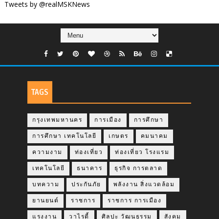
Tweets by @realMSKNews
TAGS
กรุงเทพมหานคร
การเมือง
การศึกษา
การศึกษา เทคโนโลยี
เกษตร
คมนาคม
ความงาม
ท่องเที่ยว
ท่องเที่ยว โรงแรม
เทคโนโลยี
ธนาคาร
ธุรกิจ การตลาด
บทความ
ประกันภัย
พลังงาน สิ่งแวดล้อม
ยานยนต์
ราชการ
ราชการ การเมือง
แรงงาน
วาไรตี้
ศิลปะ วัฒนธรรม
สังคม