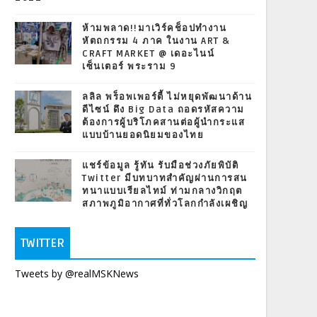
ห้ามพลาด!!มาเวิร์คช็อปทำงาน
หัตถกรรม 4 ภาค ในงาน ART &
CRAFT MARKET @ เดอะไนน์
เซ็นเตอร์ พระราม 9
ลลิล พร็อพเพอร์ตี้ ไม่หยุดพัฒนาด้าน
ดีไซน์ ดึง Big Data ถอดรหัสความ
ต้องการผู้บริโภคสานต่อผู้นำกระแส
แบบบ้านยอดนิยมของไทย
แชร์ข้อมูล รู้ทัน รับมือช่วงภัยพิบัติ
Twitter มีบทบาทสำคัญผ่านการสน
ทนาแบบเรียลไทม์ ท่ามกลางวิกฤต
สภาพภูมิอากาศที่ทั่วโลกกำลังเผชิญ
TWITTER
Tweets by @realMSKNews