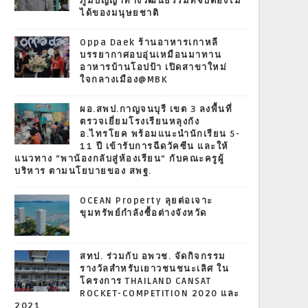
ภูมิปัญญาทางวัฒนธรรมที่จับต้องไม่
ได้ของมนุษยชาติ
Oppa Daek ร้านอาหารเกาหลี
บรรยากาศอบอุ่นเหมือนมาทาน
อาหารบ้านโอปป้า เปิดสาขาใหม่
ใจกลางเมือง@MBK
ผอ.สพป.กาญจนบุรี เขต 3 ลงพื้นที่
ตรวจเยี่ยมโรงเรียนหลุงกัง
อ.ไทรโยค พร้อมแนะนำนักเรียน 5-
11 ปี เข้ารับการฉีดวัคซีน และให้
แนวทาง “พาน้องกลับสู่ห้องเรียน” กับคณะครูผู้
บริหาร ตามนโยบายของ สพฐ.
OCEAN Property ลุยต่อเจาะ
ขุมทรัพย์กำลังซื้อต่างจังหวัด
สทป. ร่วมกับ อพวช. จัดกิจกรรม
รางวัลสำหรับเยาวชนชนะเลิศ ใน
โครงการ THAILAND CANSAT
ROCKET-COMPETITION 2020 และ
2021