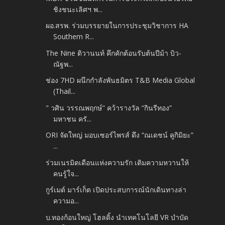
ชิงชนะเลิศฯ พ...
ผอ.สรพ. ร่วมบรรยายในการประชุมวิชาการ HA
Southern R...
The Nine ติวานนท์ คึกคักต้อนรับต้นปีม้า บิว-
ณัฐพ...
ช่อง 7HD ผนึกกำลังพันธมิตร T&B Media Global
(Thail...
" วศิน วรรณพฤกษ์" คว้ารางวัล “กินรีทอง”
มหาชน ครั...
ORI จัดใหญ่ มอบเซอร์ไพรส์ ดึง “ณเดชน์ คูกิมิยะ”
...
ร่วมเนรมิตเดือนแห่งความรัก เติมความหวานให้
คนรู้ใจ...
กูร์เมต์ มาร์เก็ต เปิดประสบการณ์นักเดินทางล่า
ความอ...
บ.ทองก้อนใหญ่ โฮลดิ้ง นำเทคโนโลยี VR บำบัด