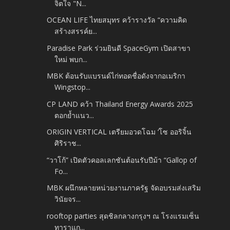
จิตใจ "N...
OCEAN LIFE ไทยสมุทร คว้ารางวัล “ความคิด
สร้างสรรค์ย...
Paradise Park ร่วมยินดี SpaceGym เปิดสาขา
ใหม่ พบก...
MBK ต้อนรับแบรนด์ไก่ทอดชื่อดังจากอเมริกา
Wingstop...
CP LAND คว้า Thailand Energy Awards 2025
ตอกย้ำแนว...
ORIGIN VERTICAL เตรียมอวดโฉม ‘โซ ออริจิ้น
ศิริราช...
“วาโก้” เปิดตัวคอลเลกชันต้อนรับปีม้า “Gallop of
Fo...
MBK ผนึกหลายหน่วยงานภาครัฐ จัดอบรมส่งเสริม
วินัยจร...
rooftop parties สุดชิลกลางกรุงฯ ณ โรงแรมเซ็น
ทาราแก...