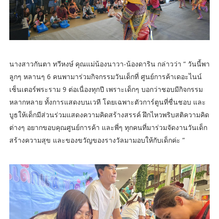
นางสาวกันตา ทวีหงษ์ คุณแม่น้องนาวา-น้องดาริน กล่าวว่า “ วันนี้พา
ลูกๆ หลานๆ 6 คนพามาร่วมกิจกรรมวันเด็กที่ ศูนย์การค้าเดอะไนน์
เซ็นเตอร์พระราม 9 ต่อเนื่องทุกปี เพราะเด็กๆ บอกว่าชอบมีกิจกรรม
หลากหลาย ทั้งการแสดงบนเวที โดยเฉพาะตัวการ์ตูนที่ชื่นชอบ และ
บูธให้เด็กมีส่วนร่วมแสดงความคิดสร้างสรรค์ ฝึกไหวพริบสติความคิด
ต่างๆ อยากขอบคุณศูนย์การค้า และพี่ๆ ทุกคนที่มาร่วมจัดงานวันเด็ก
สร้างความสุข และของขวัญของรางวัลมามอบให้กับเด็กค่ะ ”