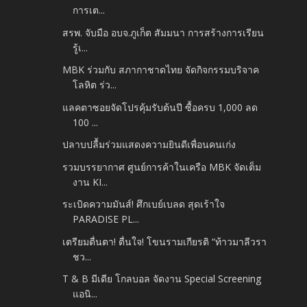
การเต...
สรพ. จับมือ อบจ.ภูเก็ต สัมมนา การสร้างการเรียน
รู้เ...
MBK ร่วมกับ สภากาชาดไทย จัดกิจกรรมบริจาค
โลหิต ร่ว...
แลคตาซอยจัดโปรคุ้มรับต้นปี ซื้อครบ 1,000 ลด
100 ...
ปลาบปลื้มร่วมแสดงความยินดีเพื่อนคนเก่ง
รวมบรรยากาศ ศูนย์การค้าในเครือ MBK จัดเต็ม
งาน KI...
ระเบิดความมันส์! ศึกเบย์เบลด สุดเร้าใจ
PARADISE PL...
เตรียมตื่นตา! ตื่นใจ! โขนรามเกียรติ “ท้าวมาลีวรา
ชว...
T & B มีเดีย โกลบอล จัดงาน Special Screening
แอนิ...