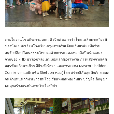
ภายในงานโซนกิจกรรมบนเวที เปิดด้วยการรำโขนเฉลิมพระเกียรติ
ของน้องๆ นักเรียนโรงเรียนกรุงเทพคริสเตียนเวิทยาลัย เพื่อร่วม
อนุรักษ์ศิลปวัฒนธรรมไทย ต่อด้วยการแสดงเหล่าศิลปินนักแสดง
จากช่อง 7HD มาร้องเพลงเล่นเกมแจกของรางวัล การแสดงจากเดช
อสูรขันแก้วนพเก้า&พี่จ๊า-จ๊ะทิงจา และการแสดง Mascot Shelldon-
Connie จากแอนิเมชัน Shelldon หอยกู้โลก สร้างสีสันสุดคึกคัก ตลอด
จนตัวแทนนักกีฬาเยาวชนโรงเรียนหมอนทองวิทยา ขวัญใจเด็กๆ มา
พูดคุยสร้างแรงบันดาลใจเรื่องกีฬา