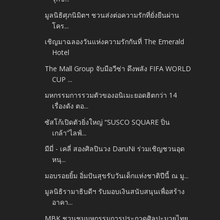
มูลนิธิศุภนิมิตฯ ชวนส่งต่อความรักที่ยั่งยืนผ่าน
โคร...
เชิญมาฉลองวันแห่งความรักกันที่ The Emerald
Hotel
The Mall Group จับมือวีซ่า ดึงพลัง FIFA WORLD
CUP ...
มหกรรมการรวมตัวของอนิเมะยอดฮิตกว่า 14
เรื่องดัง ตอ...
ซัสโก้เปิดตัวยิ่งใหญ่ “SUSCO SQUARE ปิ่น
เกล้า”ไลฟ์...
มีมี่ - เคลี่ สองศิลปินวง DaruNi ร่วมเชิญชวนอุด
หนุ...
มอบรอยยิ้ม อิ่มปันสุขรับวันเด็กแห่งชาติปีนี้ ณ มู...
มูลนิธิรามาธิบดีฯ รับมอบเงินสนับสนุนเพื่อสร้าง
อาคา...
MBK ชวนชมมหกรรมการประกวดศิลปะมวยไทย