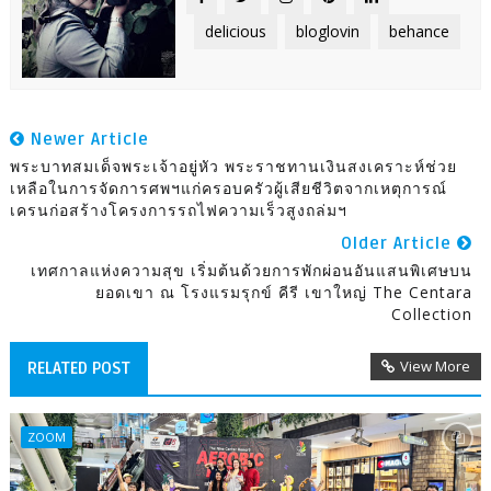
delicious
bloglovin
behance
Newer Article
พระบาทสมเด็จพระเจ้าอยู่หัว พระราชทานเงินสงเคราะห์ช่วย
เหลือในการจัดการศพฯแก่ครอบครัวผู้เสียชีวิตจากเหตุการณ์
เครนก่อสร้างโครงการรถไฟความเร็วสูงถล่มฯ
Older Article
เทศกาลแห่งความสุข เริ่มต้นด้วยการพักผ่อนอันแสนพิเศษบน
ยอดเขา ณ โรงแรมรุกข์ คีรี เขาใหญ่ The Centara
Collection
View More
RELATED POST
ZOOM