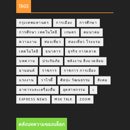
TAGS
กรุงเทพมหานคร
การเมือง
การศึกษา
การศึกษา เทคโนโลยี
เกษตร
คมนาคม
ความงาม
ท่องเที่ยว
ท่องเที่ยว โรงแรม
เทคโนโลยี
ธนาคาร
ธุรกิจ การตลาด
บทความ
ประกันภัย
พลังงาน สิ่งแวดล้อม
ยานยนต์
ราชการ
ราชการ การเมือง
แรงงาน
วาไรตี้
ศิลปะ วัฒนธรรม
สังคม
อาหารและเครื่องดื่ม
อุตสาหกรรม
เ
EXPRESS NEWS
MSK TALK
ZOOM
คลังบทความของบล็อก