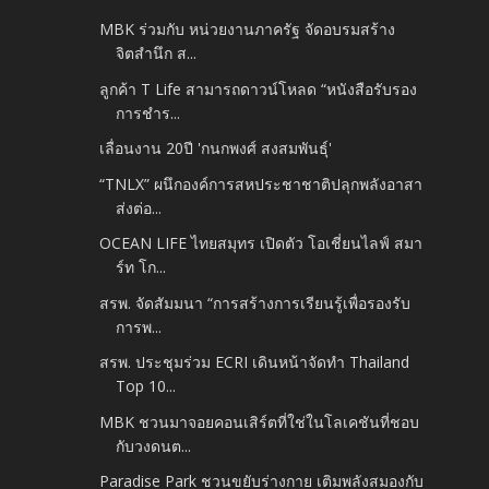
MBK ร่วมกับ หน่วยงานภาครัฐ จัดอบรมสร้าง
จิตสำนึก ส...
ลูกค้า T Life สามารถดาวน์โหลด “หนังสือรับรอง
การชำร...
เลื่อนงาน 20ปี 'กนกพงศ์ สงสมพันธุ์'
“TNLX” ผนึกองค์การสหประชาชาติปลุกพลังอาสา
ส่งต่อ...
OCEAN LIFE ไทยสมุทร เปิดตัว โอเชี่ยนไลฟ์ สมา
ร์ท โก...
สรพ. จัดสัมมนา “การสร้างการเรียนรู้เพื่อรองรับ
การพ...
สรพ. ประชุมร่วม ECRI เดินหน้าจัดทำ Thailand
Top 10...
MBK ชวนมาจอยคอนเสิร์ตที่ใช่ในโลเคชันที่ชอบ
กับวงดนต...
Paradise Park ชวนขยับร่างกาย เติมพลังสมองกับ