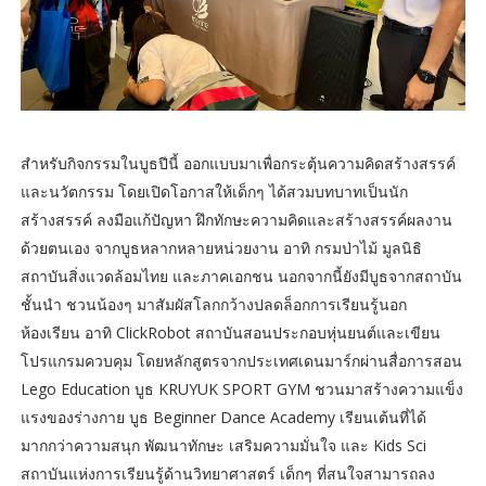
สำหรับกิจกรรมในบูธปีนี้ ออกแบบมาเพื่อกระตุ้นความคิดสร้างสรรค์
และนวัตกรรม โดยเปิดโอกาสให้เด็กๆ ได้สวมบทบาทเป็นนัก
สร้างสรรค์ ลงมือแก้ปัญหา ฝึกทักษะความคิดและสร้างสรรค์ผลงาน
ด้วยตนเอง จากบูธหลากหลายหน่วยงาน อาทิ กรมป่าไม้ มูลนิธิ
สถาบันสิ่งแวดล้อมไทย และภาคเอกชน นอกจากนี้ยังมีบูธจากสถาบัน
ชั้นนำ ชวนน้องๆ มาสัมผัสโลกกว้างปลดล็อกการเรียนรู้นอก
ห้องเรียน อาทิ ClickRobot สถาบันสอนประกอบหุ่นยนต์และเขียน
โปรแกรมควบคุม โดยหลักสูตรจากประเทศเดนมาร์กผ่านสื่อการสอน
Lego Education บูธ KRUYUK SPORT GYM ชวนมาสร้างความแข็ง
แรงของร่างกาย บูธ Beginner Dance Academy เรียนเต้นที่ได้
มากกว่าความสนุก พัฒนาทักษะ เสริมความมั่นใจ และ Kids Sci
สถาบันแห่งการเรียนรู้ด้านวิทยาศาสตร์ เด็กๆ ที่สนใจสามารถลง