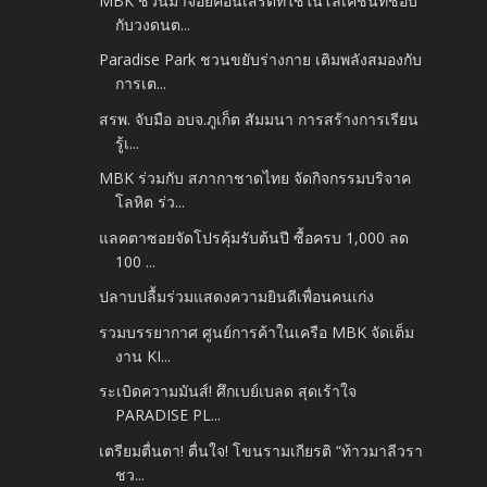
MBK ชวนมาจอยคอนเสิร์ตที่ใช่ในโลเคชันที่ชอบ
กับวงดนต...
Paradise Park ชวนขยับร่างกาย เติมพลังสมองกับ
การเต...
สรพ. จับมือ อบจ.ภูเก็ต สัมมนา การสร้างการเรียน
รู้เ...
MBK ร่วมกับ สภากาชาดไทย จัดกิจกรรมบริจาค
โลหิต ร่ว...
แลคตาซอยจัดโปรคุ้มรับต้นปี ซื้อครบ 1,000 ลด
100 ...
ปลาบปลื้มร่วมแสดงความยินดีเพื่อนคนเก่ง
รวมบรรยากาศ ศูนย์การค้าในเครือ MBK จัดเต็ม
งาน KI...
ระเบิดความมันส์! ศึกเบย์เบลด สุดเร้าใจ
PARADISE PL...
เตรียมตื่นตา! ตื่นใจ! โขนรามเกียรติ “ท้าวมาลีวรา
ชว...