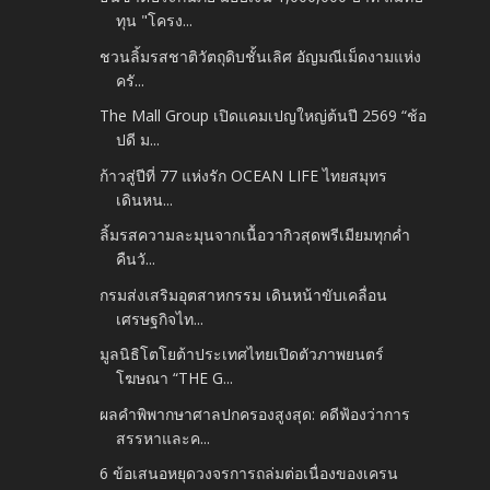
ทุน "โครง...
ชวนลิ้มรสชาติวัตถุดิบชั้นเลิศ อัญมณีเม็ดงามแห่ง
ครั...
The Mall Group เปิดแคมเปญใหญ่ต้นปี 2569 “ช้อ
ปดี ม...
ก้าวสู่ปีที่ 77 แห่งรัก OCEAN LIFE ไทยสมุทร
เดินหน...
ลิ้มรสความละมุนจากเนื้อวากิวสุดพรีเมียมทุกค่ำ
คืนวั...
กรมส่งเสริมอุตสาหกรรม เดินหน้าขับเคลื่อน
เศรษฐกิจไท...
มูลนิธิโตโยต้าประเทศไทยเปิดตัวภาพยนตร์
โฆษณา “THE G...
ผลคำพิพากษาศาลปกครองสูงสุด: คดีฟ้องว่าการ
สรรหาและค...
6 ข้อเสนอหยุดวงจรการถล่มต่อเนื่องของเครน