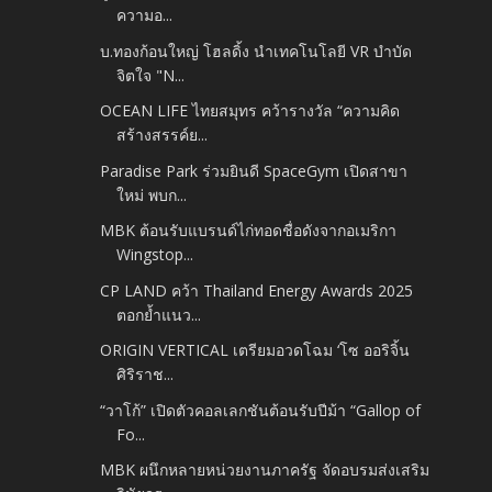
ความอ...
บ.ทองก้อนใหญ่ โฮลดิ้ง นำเทคโนโลยี VR บำบัด
จิตใจ "N...
OCEAN LIFE ไทยสมุทร คว้ารางวัล “ความคิด
สร้างสรรค์ย...
Paradise Park ร่วมยินดี SpaceGym เปิดสาขา
ใหม่ พบก...
MBK ต้อนรับแบรนด์ไก่ทอดชื่อดังจากอเมริกา
Wingstop...
CP LAND คว้า Thailand Energy Awards 2025
ตอกย้ำแนว...
ORIGIN VERTICAL เตรียมอวดโฉม ‘โซ ออริจิ้น
ศิริราช...
“วาโก้” เปิดตัวคอลเลกชันต้อนรับปีม้า “Gallop of
Fo...
MBK ผนึกหลายหน่วยงานภาครัฐ จัดอบรมส่งเสริม