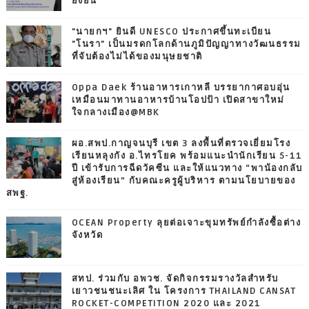
ยั่งยืน
"นายกฯ" ยินดี UNESCO ประกาศขึ้นทะเบียน
"โนรา" เป็นมรดกโลกด้านภูมิปัญญาทางวัฒนธรรม
ที่จับต้องไม่ได้ของมนุษยชาติ
Oppa Daek ร้านอาหารเกาหลี บรรยากาศอบอุ่น
เหมือนมาทานอาหารบ้านโอปป้า เปิดสาขาใหม่
ใจกลางเมือง@MBK
ผอ.สพป.กาญจนบุรี เขต 3 ลงพื้นที่ตรวจเยี่ยมโรง
เรียนหลุงกัง อ.ไทรโยค พร้อมแนะนำนักเรียน 5-11
ปี เข้ารับการฉีดวัคซีน และให้แนวทาง “พาน้องกลับ
สู่ห้องเรียน” กับคณะครูผู้บริหาร ตามนโยบายของ
สพฐ.
OCEAN Property ลุยต่อเจาะขุมทรัพย์กำลังซื้อต่าง
จังหวัด
สทป. ร่วมกับ อพวช. จัดกิจกรรมรางวัลสำหรับ
เยาวชนชนะเลิศ ใน โครงการ THAILAND CANSAT
ROCKET-COMPETITION 2020 และ 2021