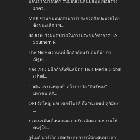
มูลนิธิรามาธิบดีฯ รับมอบเงินสนับสนุนเพื่อสร้าง
อาคา...
MBK ชวนชมมหกรรมการประกวดศิลปะมวยไทย
ชิงชนะเลิศฯ พ...
ผอ.สรพ. ร่วมบรรยายในการประชุมวิชาการ HA
Southern R...
The Nine ติวานนท์ คึกคักต้อนรับต้นปีม้า บิว-
ณัฐพ...
ช่อง 7HD ผนึกกำลังพันธมิตร T&B Media Global
(Thail...
" วศิน วรรณพฤกษ์" คว้ารางวัล “กินรีทอง”
มหาชน ครั...
ORI จัดใหญ่ มอบเซอร์ไพรส์ ดึง “ณเดชน์ คูกิมิยะ”
...
ร่วมเนรมิตเดือนแห่งความรัก เติมความหวานให้
คนรู้ใจ...
กูร์เมต์ มาร์เก็ต เปิดประสบการณ์นักเดินทางล่า