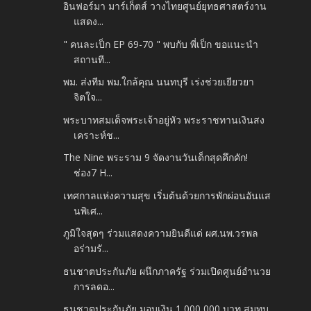
อินฟอร์มา มาร์เก็ตส์ วางไทยศูนย์ยุทธศาสตร์งาน
แสดง...
" คนละเป็ก EP 69-70 " พบกับ พี่เป็ก ขอแนะนำ
สถานที...
พม. ส่งทีม พม.ใกล้คุณ นนทบุรี เร่งช่วยเยียวยา
จิตใจ...
พระบาทสมเด็จพระเจ้าอยู่หัว พระราชทานเงินสง
เคราะห์ช...
The Nine พระราม 9 จัดงานวันเด็กสุดคึกคัก!
ช่อง7 H...
เทศกาลแห่งความสุข เริ่มต้นด้วยการพักผ่อนอันแส
นพิเศ...
ภูมิใจสุดๆ ร่วมแสดงความยินดีแด่ ผศ.นพ.วรพล
อร่ามรั...
ธนชาตประกันภัย ผนึกภาครัฐ ร่วมเปิดศูนย์อำนวย
การลดอ...
ธนชาตประกันภัย มอบเงิน 1,000,000 บาท สมทบ