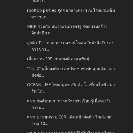
วินัยจร...
rooftop parties สุดชิลกลางกรุงฯ ณ โรงแรมเซ็น
ทาราแก...
MBK ร่วมกับ หน่วยงานภาครัฐ จัดอบรมสร้าง
จิตสำนึก ส...
ลูกค้า T Life สามารถดาวน์โหลด “หนังสือรับรอง
การชำร...
เลื่อนงาน 20ปี 'กนกพงศ์ สงสมพันธุ์'
“TNLX” ผนึกองค์การสหประชาชาติปลุกพลังอาสา
ส่งต่อ...
OCEAN LIFE ไทยสมุทร เปิดตัว โอเชี่ยนไลฟ์ สมา
ร์ท โก...
สรพ. จัดสัมมนา “การสร้างการเรียนรู้เพื่อรองรับ
การพ...
สรพ. ประชุมร่วม ECRI เดินหน้าจัดทำ Thailand
Top 10...