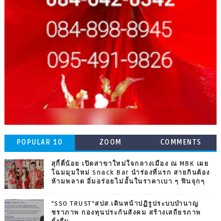
POPULAR 10
ZOOM
COMMENTS
สุกี้ตี๋น้อย เปิดสาขาใหม่ใจกลางเมือง ณ MBK เผย
โฉมมุมใหม่ Snack Bar นำร่องที่แรก สายกินต้อง
ห้ามพลาด อิ่มอร่อยไม่อั้นในราคาเบา ๆ ฟินจุกๆ
"SSO TRUST"สปส.เดินหน้าปฏิรูประบบบำนาญ
ชราภาพ กองทุนประกันสังคม สร้างเสถียรภาพ