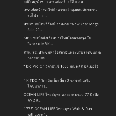
อุบัติเหตุซ้ำซาก เครนก่อสร้างสีคิ้วถล่ม
เครนก่อสร้างรถไฟฟ้าความเร็วสูงถล่มทับขบวน
รถไฟ ตาย-...
ประกันภัยไทยวิวัฒน์ ร่วมงาน “New Year Mega
Sale 20...
MBK ระเบิดสังเวียนมวยไทยใจกลางกรุง ใน
กิจกรรม MBK ...
สรพ. ร่วมประชุมหารือสถาบันพระบรมราชชนก &
กองสนับสน...
“ Bio Pro C ” วิตามินซี 1000 มก. พลัส บิลเบอร์รี่
...
" KITDO ” วิตามินเม็ดเคี้ยว 2 รสชาติ เสริม
โภชนาการ...
OCEAN LIFE ไทยสมุทร ฉลองครบรอบ 77 ปี เปิด
ตัว 2 สิ...
“ 77 ปี OCEAN LIFE ไทยสมุทร Walk & Run
withLove ” ...