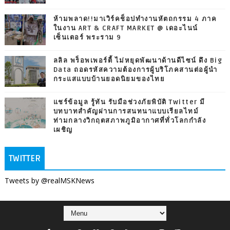
ห้ามพลาด!!มาเวิร์คช็อปทำงานหัตถกรรม 4 ภาค
ในงาน ART & CRAFT MARKET @ เดอะไนน์
เซ็นเตอร์ พระราม 9
ลลิล พร็อพเพอร์ตี้ ไม่หยุดพัฒนาด้านดีไซน์ ดึง Big
Data ถอดรหัสความต้องการผู้บริโภคสานต่อผู้นำ
กระแสแบบบ้านยอดนิยมของไทย
แชร์ข้อมูล รู้ทัน รับมือช่วงภัยพิบัติ Twitter มี
บทบาทสำคัญผ่านการสนทนาแบบเรียลไทม์
ท่ามกลางวิกฤตสภาพภูมิอากาศที่ทั่วโลกกำลัง
เผชิญ
TWITTER
Tweets by @realMSKNews