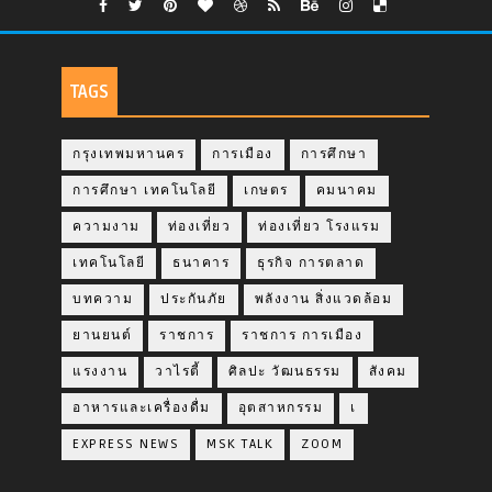
TAGS
กรุงเทพมหานคร
การเมือง
การศึกษา
การศึกษา เทคโนโลยี
เกษตร
คมนาคม
ความงาม
ท่องเที่ยว
ท่องเที่ยว โรงแรม
เทคโนโลยี
ธนาคาร
ธุรกิจ การตลาด
บทความ
ประกันภัย
พลังงาน สิ่งแวดล้อม
ยานยนต์
ราชการ
ราชการ การเมือง
แรงงาน
วาไรตี้
ศิลปะ วัฒนธรรม
สังคม
อาหารและเครื่องดื่ม
อุตสาหกรรม
เ
EXPRESS NEWS
MSK TALK
ZOOM