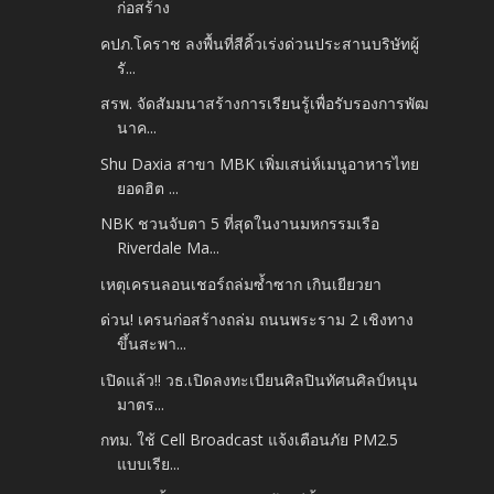
ก่อสร้าง
คปภ.โคราช ลงพื้นที่สีคิ้วเร่งด่วนประสานบริษัทผู้
รั...
สรพ. จัดสัมมนาสร้างการเรียนรู้เพื่อรับรองการพัฒ
นาค...
Shu Daxia สาขา MBK เพิ่มเสน่ห์เมนูอาหารไทย
ยอดฮิต ...
NBK ชวนจับตา 5 ที่สุดในงานมหกรรมเรือ
Riverdale Ma...
เหตุเครนลอนเชอร์ถล่มซ้ำซาก เกินเยียวยา
ด่วน! เครนก่อสร้างถล่ม ถนนพระราม 2 เชิงทาง
ขึ้นสะพา...
เปิดแล้ว!! วธ.เปิดลงทะเบียนศิลปินทัศนศิลป์หนุน
มาตร...
กทม. ใช้ Cell Broadcast แจ้งเตือนภัย PM2.5
แบบเรีย...