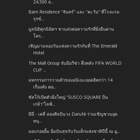
24,500 ล...
Barn Residence “จันทร์” และ “ตะวัน” ที่โรงแรม
รุกข์...
มูลนิธิศุภนิมิตฯ ชวนส่งต่อความรักที่ยั่งยืนผ่าน
โคร...
เชิญมาฉลองวันแห่งความรักกันที่ The Emerald
Hotel
The Mall Group จับมือวีซ่า ดึงพลัง FIFA WORLD
CUP ...
มหกรรมการรวมตัวของอนิเมะยอดฮิตกว่า 14
เรื่องดัง ตอ...
ซัสโก้เปิดตัวยิ่งใหญ่ “SUSCO SQUARE ปิ่น
เกล้า”ไลฟ์...
มีมี่ - เคลี่ สองศิลปินวง DaruNi ร่วมเชิญชวนอุด
หนุ...
มอบรอยยิ้ม อิ่มปันสุขรับวันเด็กแห่งชาติปีนี้ ณ มู...