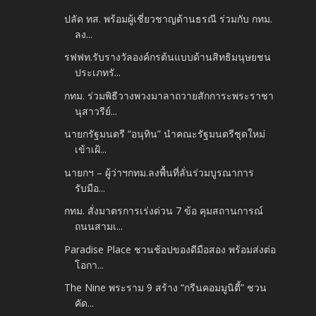
ปลัด ทส. พร้อมผู้เชี่ยวชาญด้านธรณี ร่วมกับ กทม.
ลง...
รฟฟท.รับรางวัลองค์กรต้นแบบด้านสิทธิมนุษยชน
ประเภทรั...
กทม. ร่วมพิธีวางพวงมาลาถวายสักการะพระราชา
นุสาวรีย์...
นายกรัฐมนตรี “อนุทิน” นำคณะรัฐมนตรีชุดใหม่
เข้าเฝ้...
นายกฯ – ผู้ว่าฯกทม.ลงพื้นที่ลั่นร่วมบูรณาการ
รับมือ...
กทม. สั่งมาตรการเร่งด่วน 7 ข้อ คุมสถานการณ์
ถนนสามเ...
Paradise Place ชวนช้อปของดีมือสอง พร้อมส่งต่อ
โอกา...
The Nine พระราม 9 สร้าง “กรีนคอมมูนิตี้” ชวน
คัด...