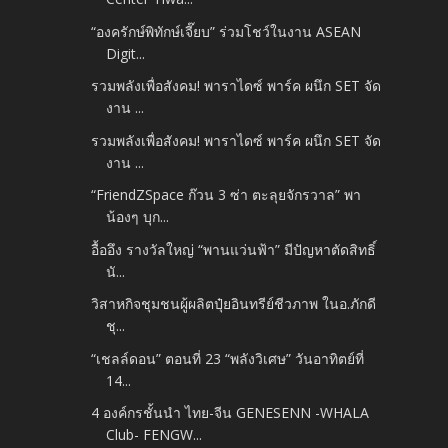
“องครักษ์พิทักษ์เจี๊ยบ” ร่วมโชว์ในงาน ASEAN
Digit...
รวมพลังเพื่อสังคม! พาราไดซ์ พาร์ค ผนึก SET จัด
งาน ...
รวมพลังเพื่อสังคม! พาราไดซ์ พาร์ค ผนึก SET จัด
งาน ...
“FriendZSpace ก๊วน 3 ซ่า ตะลุยจักรวาล” พา
น้องๆ บุก...
อื้ออึง รางวัลใหญ่ “พานแว่นฟ้า” มีปัญหาตัดสิทธิ์
นั...
วิสาหกิจชุมชนผู้ผลิตปุ๋ยอินทรีย์ชีวภาพ ในอ.ภักดี
ชุ...
“เชลล์ดอน” ตอนที่ 23 “พลังวิเศษ” วันอาทิตย์ที่
14...
4 องค์กรชั้นนำ ไทย-จีน GENESENN -WHALA
Club- FENGW...