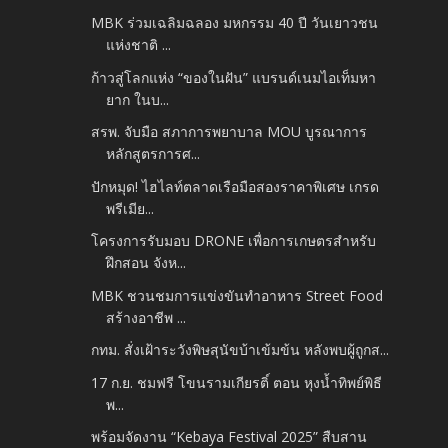
MBK ร่วมเฉลิมฉลอง มหกรรม 40 ปี วันเยาวชน
แห่งชาติ ...
ก้าวสู่โลกแห่ง “ของในฝัน” แบรนด์เนมไอเท็มหา
ยาก ในบ...
สรพ. จับมือ สภาการพยาบาล MOU บูรณาการ
หลักสูตรการศ...
ปักหมุด! ไฮไลท์ตลาดเรือมือสองราคาพิเศษ เกรด
พรีเมีย...
โครงการรับมอบ DRONE เพื่อการเกษตรสำหรับ
ฝึกสอน จังห...
MBK ชวนชมการแข่งขันทำอาหาร Street Food
สร้างอาชีพ ...
กทม. สั่งเฝ้าระวังพิษสุนัขบ้าเข้มข้น หลังพบผู้ถูกส...
17 ก.ย. ชมฟรี โขนรามเกียรติ์ ตอน หุงน้ำทิพย์พิธี
พ...
พร้อมจัดงาน “Kebaya Festival 2025” สืบสาน