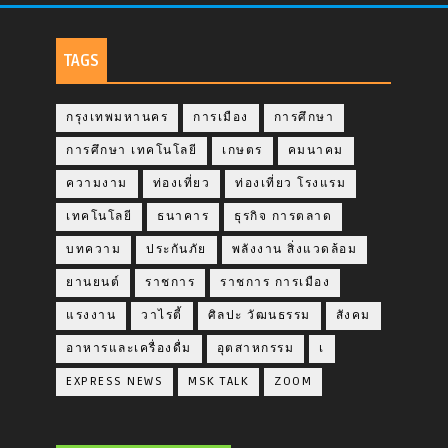
TAGS
กรุงเทพมหานคร
การเมือง
การศึกษา
การศึกษา เทคโนโลยี
เกษตร
คมนาคม
ความงาม
ท่องเที่ยว
ท่องเที่ยว โรงแรม
เทคโนโลยี
ธนาคาร
ธุรกิจ การตลาด
บทความ
ประกันภัย
พลังงาน สิ่งแวดล้อม
ยานยนต์
ราชการ
ราชการ การเมือง
แรงงาน
วาไรตี้
ศิลปะ วัฒนธรรม
สังคม
อาหารและเครื่องดื่ม
อุตสาหกรรม
เ
EXPRESS NEWS
MSK TALK
ZOOM