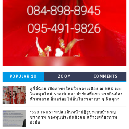
POPULAR 10
ZOOM
COMMENTS
สุกี้ตี๋น้อย เปิดสาขาใหม่ใจกลางเมือง ณ MBK เผย
โฉมมุมใหม่ Snack Bar นำร่องที่แรก สายกินต้อง
ห้ามพลาด อิ่มอร่อยไม่อั้นในราคาเบา ๆ ฟินจุกๆ
"SSO TRUST"สปส.เดินหน้าปฏิรูประบบบำนาญ
ชราภาพ กองทุนประกันสังคม สร้างเสถียรภาพ
ยั่งยืน