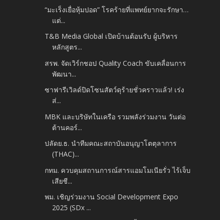
“มะเร็งเยื่อหุ้มปอด” โรคร้ายที่แพทย์ยากจะรักษา…
แต่...
T&B Media Global เปิดบ้านต้อนรับ ผู้บริหาร
หลักสูตร...
สรพ. จัดเวิร์กชอป Quality Coach ขับเคลื่อนการ
พัฒนา...
ซาฟารีเวิลด์ปิดโซนสัตว์ดุร้ายชั่วคราวแล้ว! เร่ง
ส่...
MBK และบริษัทในเครือ รวมพลังร่วมงาน วันต่อ
ต้านคอร์...
ปลัดย.ธ. นำ​ทีมคณะ​สถาบัน​อนุญาโต​ตุลาการ​
(THAC)...
กทม. ควบคุมสถานการณ์สารแอมโมเนียรั่ว ไร้เจ็บ
เสียชี...
พม. เชิญร่วมงาน Social Development Expo
2025 (SDx ...