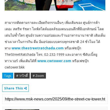
สามารถติดตามรายละเอียดกิจกรรมอื่นๆ เพิ่มเติมของ ศูนย์การค้า
เดอะ สตรีท รัชดา ไลฟ์สไตล์มอลล์ของคนนอนดึกที่มีเอกลักษณ์ โดด
เด่นไม่ซ้ำใคร ศูนย์รวมความอร่อยและร้านอาหารนานาชาติ เติมเต็ม
ช่วงเวลาในการกิน ดื่ม อิ่มอร่อยแบบครบทุกรสชาติ 24 ชั่วโมง ได้
ทาง
www.thestreetratchada.com
หรือเฟซบุ๊ก
TheStreetRatchada โทร. 02-232-1999 และอาคาร ซีดับเบิ้ลยู
ทาวเวอร์ เพิ่มเติมได้ที่
www.cwtower.com
หรือเฟซบุ๊ก
cwtower.bkk
Tags
# วาไรตี้
# Zoom
Share This