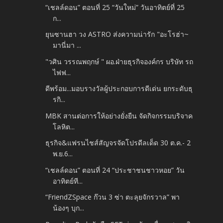
“เชลล์ดอน” ตอนที่ 25 “วันใหม่” วันอาทิตย์ที่ 25
ก...
ยุนซานฮา วง ASTRO ส่งความน่ารัก "อะโรฮ่า~
มานี่มา ...
"วศิน วรรณพฤกษ์ " ผอ.ฝ่ายธุรกิจองค์กร บริษัท รถ
ไฟฟ...
ดีพร้อม...มอบรางวัลผู้ประกอบการดีเด่น ยกระดับธุ
รกิ...
MBK สานต่อการให้อย่างยั่งยืน จัดกิจกรรมบริจาค
โลหิต...
ธุรกิจ&แฟรนไชส์สัญจรจัดโปรดีลเด็ด 30 ต.ค.- 2
พ.ย.6...
“เชลล์ดอน” ตอนที่ 24 “ประชาชนชาวหอย” วัน
อาทิตย์ที...
“FriendZSpace ก๊วน 3 ซ่า ตะลุยจักรวาล” พา
น้องๆ บุก...