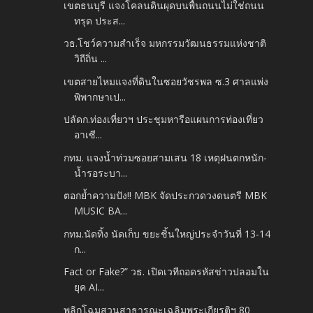
เขตธนบุรี แจงโคลนดินผุดบนพื้นถนนไม่ใช่ถนน
ทรุด ประส...
วธ.โชว์ความสำเร็จ มหกรรมวัฒนธรรมแห่งชาติ
วิถีถิ่น ...
เขตสายไหมแจงที่ดินในซอยวัชรพล ซ.3 ศาลแพ่ง
พิพากษาเป...
ปลัดก.ท่องเที่ยวฯ ประชุมหารือแผนการท่องเที่ยว
อาเซี...
กทม. แจงน้ำท่วมซอยสามเสน 18 เหตุฝนตกหนัก-
น้ำรอระบา...
ตอกย้ำความปัง!! MBK จัดประกวดวงดนตรี MBK
MUSIC BA...
กทม.นัดทิ้ง นัดเก็บ ขยะชิ้นใหญ่ประจำวันที่ 13-14
ก...
Fact or Fake?” วธ. เปิดเวทีถอดรหัสข่าวปลอมใน
ยุค AI...
พลิกโฉมสวนสาธารณะเฉลิมพระเกียรติฯ 80