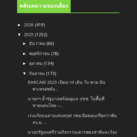
คลังบทความของบล็อก
2026
(419)
►
2025
(1252)
▼
ธันวาคม
(60)
►
พฤศจิกายน
(78)
►
ตุลาคม
(134)
►
กันยายน
(173)
▼
BKKCAW 2025 เปิดฉาก! เดิน-วิ่ง-พาย-ปั่น
พาเหรดพลัง...
นายกฯ ย้ำรัฐบาลพร้อมดูแล ปชช. ในพื้นที่
ชายแดนไทย –...
เร่งแก้ถนนสามเสนทรุด! กทม.ฉีดคอนกรีตกว่าพัน
ลบ.ม. ...
นายกรัฐมนตรีร่วมกิจกรรมเคารพธงชาติและร้อง