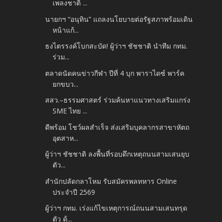
เพลงชาติ ...
นายกฯ “อนุทิน” แถลงนโยบายต่อรัฐสภาพร้อมเดิน
หน้าแก้...
ธงไตรรงค์โบกสะบัด! ผู้ว่าฯ ชัชชาติ นำทีม กทม.
ร่วม...
ตลาดนัดคนข่าวกีฬา ปีที่ 4 บุก พาราไดซ์ พาร์ค
ยกขบว...
สสว.–ธรรมศาสตร์ ร่วมค้นหาแนวทางเสริมแกร่ง
SME ไทย ...
ดีพร้อม โชว์ผลสำเร็จ ส่งเสริมบุคลากรสาขาหัตถ
อุตสาห...
ผู้ว่าฯ ชัชชาติ ลงพื้นที่รอบดึกเหตุถนนสามเสนยุบ
ตัว...
สำนักปลัดกลาโหม รับสมัครพลทหาร Online
ประจำปี 2569
ผู้ว่าฯ กทม. เร่งแก้ไขเหตุการณ์ถนนสามเสนทรุด
ตัว ด้...