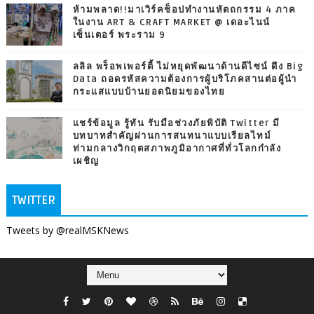
ห้ามพลาด!!มาเวิร์คช็อปทำงานหัตถกรรม 4 ภาค
ในงาน ART & CRAFT MARKET @ เดอะไนน์
เซ็นเตอร์ พระราม 9
ลลิล พร็อพเพอร์ตี้ ไม่หยุดพัฒนาด้านดีไซน์ ดึง Big
Data ถอดรหัสความต้องการผู้บริโภคสานต่อผู้นำ
กระแสแบบบ้านยอดนิยมของไทย
แชร์ข้อมูล รู้ทัน รับมือช่วงภัยพิบัติ Twitter มี
บทบาทสำคัญผ่านการสนทนาแบบเรียลไทม์
ท่ามกลางวิกฤตสภาพภูมิอากาศที่ทั่วโลกกำลัง
เผชิญ
TWITTER
Tweets by @realMSKNews