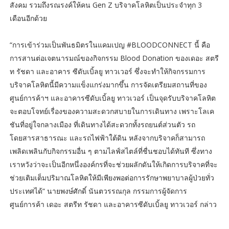
สังคม รวมถึงรณรงค์ให้คน Gen Z บริจาคโลหิตเป็นประจำทุก 3
เดือนอีกด้วย
“การเข้าร่วมเป็นพันธมิตรในแคมเปญ #BLOODCONNECT นี้ คือ
การสานต่อเจตนารมณ์ของกิจกรรม Blood Donation ของเดอะ สตรี
ท รัชดา และอาคาร ซีดับเบิ้ลยู ทาวเวอร์ ซึ่งจะทำให้กิจกรรมการ
บริจาคโลหิตนี้มีความแข็งแกร่งมากขึ้น การจัดเตรียมสถานที่ของ
ศูนย์การค้าฯ และอาคารซีดับเบิ้ลยู ทาวเวอร์ เป็นจุดรับบริจาคโลหิต
จะตอบโจทย์เรื่องของความสะดวกสบายในการเดินทาง เพราะโลเค
ชันที่อยู่ใจกลางเมือง ที่เดินทางได้สะดวกทั้งรถยนต์ส่วนตัว รถ
โดยสารสาธารณะ และรถไฟฟ้าใต้ดิน หลังจากบริจาคก็สามารถ
เพลิดเพลินกับกิจกรรมอื่น ๆ ตามไลฟ์สไตล์ที่ชื่นชอบได้ทันที ซึ่งทาง
เราหวังว่าจะเป็นอีกหนึ่งองค์กรที่จะช่วยผลักดันให้เกิดการบริจาคที่จะ
ช่วยเติมเต็มปริมาณโลหิตให้มีเพียงพอต่อการรักษาพยาบาลผู้ป่วยทั่ว
ประเทศได้“ นายพงษ์ศักดิ์ นันตวรรณกุล กรรมการผู้จัดการ
ศูนย์การค้า เดอะ สตรีท รัชดา และอาคารซีดับเบิ้ลยู ทาวเวอร์ กล่าว