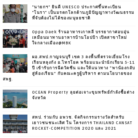
"นายกฯ" ยินดี UNESCO ประกาศขึ้นทะเบียน
"โนรา" เป็นมรดกโลกด้านภูมิปัญญาทางวัฒนธรรม
ที่จับต้องไม่ได้ของมนุษยชาติ
Oppa Daek ร้านอาหารเกาหลี บรรยากาศอบอุ่น
เหมือนมาทานอาหารบ้านโอปป้า เปิดสาขาใหม่
ใจกลางเมือง@MBK
ผอ.สพป.กาญจนบุรี เขต 3 ลงพื้นที่ตรวจเยี่ยมโรง
เรียนหลุงกัง อ.ไทรโยค พร้อมแนะนำนักเรียน 5-11
ปี เข้ารับการฉีดวัคซีน และให้แนวทาง “พาน้องกลับ
สู่ห้องเรียน” กับคณะครูผู้บริหาร ตามนโยบายของ
สพฐ.
OCEAN Property ลุยต่อเจาะขุมทรัพย์กำลังซื้อต่าง
จังหวัด
สทป. ร่วมกับ อพวช. จัดกิจกรรมรางวัลสำหรับ
เยาวชนชนะเลิศ ใน โครงการ THAILAND CANSAT
ROCKET-COMPETITION 2020 และ 2021