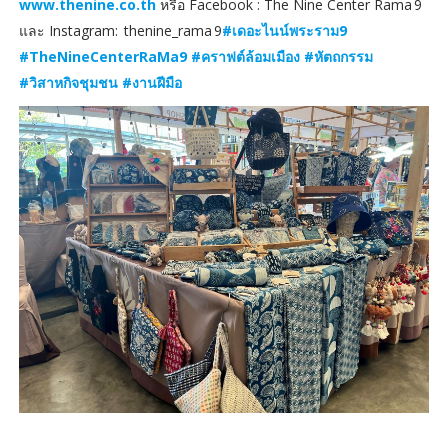
www.thenine.co.th
หรือ Facebook : The Nine Center Rama 9
และ Instagram: thenine_rama 9
#เดอะไนน์พระราม9
#TheNineCenterRaMa9 #คราฟต์ล้อมเมือง #หัตถกรรม
#วิสาหกิจชุมชน #งานฝีมือ