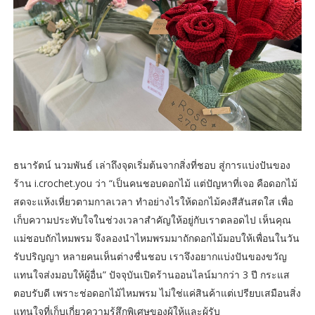
ธนารัตน์ นวมพันธ์ เล่าถึงจุดเริ่มต้นจากสิ่งที่ชอบ สู่การแบ่งปันของ
ร้าน i.crochet.you ว่า “เป็นคนชอบดอกไม้ แต่ปัญหาที่เจอ คือดอกไม้
สดจะแห้งเหี่ยวตามกาลเวลา ทำอย่างไรให้ดอกไม้คงสีสันสดใส เพื่อ
เก็บความประทับใจในช่วงเวลาสำคัญให้อยู่กับเราตลอดไป เห็นคุณ
แม่ชอบถักไหมพรม จึงลองนำไหมพรมมาถักดอกไม้มอบให้เพื่อนในวัน
รับปริญญา หลายคนเห็นต่างชื่นชอบ เราจึงอยากแบ่งปันของขวัญ
แทนใจส่งมอบให้ผู้อื่น” ปัจจุบันเปิดร้านออนไลน์มากว่า 3 ปี กระแส
ตอบรับดี เพราะช่อดอกไม้ไหมพรม ไม่ใช่แค่สินค้าแต่เปรียบเสมือนสิ่ง
แทนใจที่เก็บเกี่ยวความรู้สึกพิเศษของผู้ให้และผู้รับ