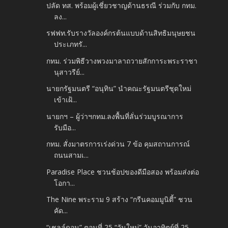
ปลัด ทส. พร้อมผู้เชี่ยวชาญด้านธรณี ร่วมกับ กทม.
ลง...
รฟฟท.รับรางวัลองค์กรต้นแบบด้านสิทธิมนุษยชน
ประเภทรั...
กทม. ร่วมพิธีวางพวงมาลาถวายสักการะพระราชา
นุสาวรีย์...
นายกรัฐมนตรี “อนุทิน” นำคณะรัฐมนตรีชุดใหม่
เข้าเฝ้...
นายกฯ – ผู้ว่าฯกทม.ลงพื้นที่ลั่นร่วมบูรณาการ
รับมือ...
กทม. สั่งมาตรการเร่งด่วน 7 ข้อ คุมสถานการณ์
ถนนสามเ...
Paradise Place ชวนช้อปของดีมือสอง พร้อมส่งต่อ
โอกา...
The Nine พระราม 9 สร้าง “กรีนคอมมูนิตี้” ชวน
คัด...
“เชลล์ดอน” ตอนที่ 25 “วันใหม่” วันอาทิตย์ที่ 25