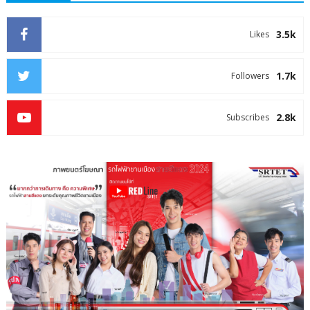
3.5k
Likes
1.7k
Followers
2.8k
Subscribes