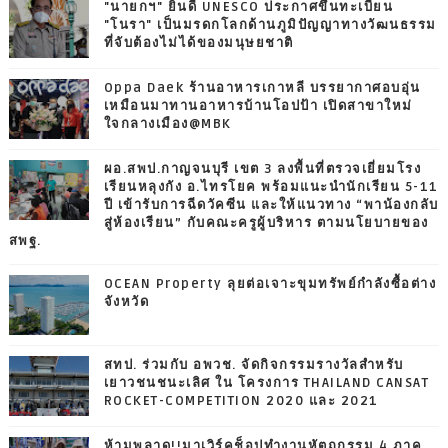
"นายกฯ" ยินดี UNESCO ประกาศขึ้นทะเบียน
"โนรา" เป็นมรดกโลกด้านภูมิปัญญาทางวัฒนธรรม
ที่จับต้องไม่ได้ของมนุษยชาติ
Oppa Daek ร้านอาหารเกาหลี บรรยากาศอบอุ่น
เหมือนมาทานอาหารบ้านโอปป้า เปิดสาขาใหม่
ใจกลางเมือง@MBK
ผอ.สพป.กาญจนบุรี เขต 3 ลงพื้นที่ตรวจเยี่ยมโรง
เรียนหลุงกัง อ.ไทรโยค พร้อมแนะนำนักเรียน 5-11
ปี เข้ารับการฉีดวัคซีน และให้แนวทาง “พาน้องกลับ
สู่ห้องเรียน” กับคณะครูผู้บริหาร ตามนโยบายของ
สพฐ.
OCEAN Property ลุยต่อเจาะขุมทรัพย์กำลังซื้อต่าง
จังหวัด
สทป. ร่วมกับ อพวช. จัดกิจกรรมรางวัลสำหรับ
เยาวชนชนะเลิศ ใน โครงการ THAILAND CANSAT
ROCKET-COMPETITION 2020 และ 2021
ห้ามพลาด!!มาเวิร์คช็อปทำงานหัตถกรรม 4 ภาค