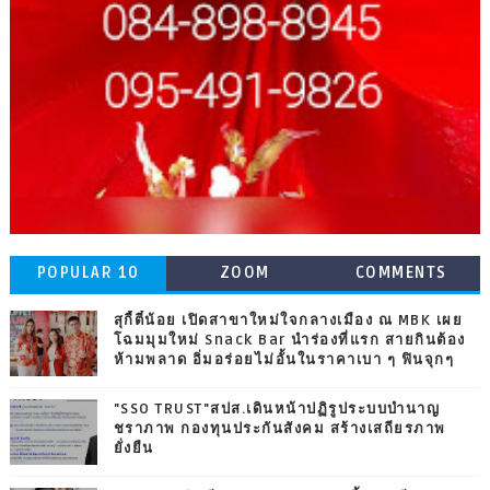
POPULAR 10
ZOOM
COMMENTS
สุกี้ตี๋น้อย เปิดสาขาใหม่ใจกลางเมือง ณ MBK เผย
โฉมมุมใหม่ Snack Bar นำร่องที่แรก สายกินต้อง
ห้ามพลาด อิ่มอร่อยไม่อั้นในราคาเบา ๆ ฟินจุกๆ
"SSO TRUST"สปส.เดินหน้าปฏิรูประบบบำนาญ
ชราภาพ กองทุนประกันสังคม สร้างเสถียรภาพ
ยั่งยืน