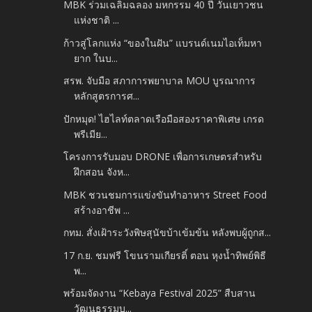
MBK ร่วมเฉลิมฉลอง มหกรรม 40 ปี วันเยาวชน
แห่งชาติ ...
ก้าวสู่โลกแห่ง “ของในฝัน” แบรนด์เนมไอเท็มหา
ยาก ในบ...
สรพ. จับมือ สภาการพยาบาล MOU บูรณาการ
หลักสูตรการศ...
ปักหมุด! ไฮไลท์ตลาดเรือมือสองราคาพิเศษ เกรด
พรีเมีย...
โครงการรับมอบ DRONE เพื่อการเกษตรสำหรับ
ฝึกสอน จังห...
MBK ชวนชมการแข่งขันทำอาหาร Street Food
สร้างอาชีพ ...
กทม. สั่งเฝ้าระวังพิษสุนัขบ้าเข้มข้น หลังพบผู้ถูกส...
17 ก.ย. ชมฟรี โขนรามเกียรติ์ ตอน หุงน้ำทิพย์พิธี
พ...
พร้อมจัดงาน “Kebaya Festival 2025” สืบสาน
วัฒนธรรมบ...