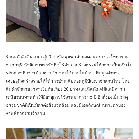
ร้านมณีคำจักสาน กลุ่มวิสาหกิจชุมชนตำบลดอนทราย อ.โพธาราม
จ.ราชบุรี นำผักตบชวาวัชพืชไร้ค่า มาสร้างสรรค์ให้กลายเป็นกรีนโป
รดักต์ อาทิ กระเป๋า ตระกร้า ของใช้ภายในบ้าน เพิ่มมูลค่าทาง
เศรษฐกิจสร้างรายได้ให้ชาวบ้าน สืบทอดภูมิปัญญาจักสานไทย โดย
สินค้าจักสานราคาเริ่มต้นเพียง 20 บาท แต่ผลิตภัณฑ์มีแต่มีความ
เหนียวทนทานทำให้มีอายุการใช้งานมากกว่า 5 ปี อีกทั้งยังเป็นวัสดุ
ธรรมชาติที่เป็นมิตรต่อสิ่งแวดล้อม และมีเอกลักษณ์เฉพาะตัวของ
งานหัตถกรรมจักสาน