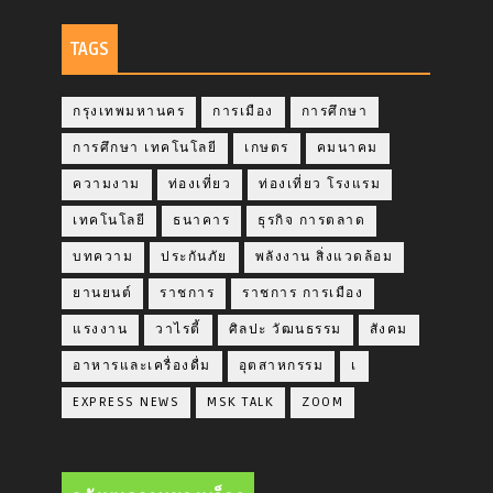
TAGS
กรุงเทพมหานคร
การเมือง
การศึกษา
การศึกษา เทคโนโลยี
เกษตร
คมนาคม
ความงาม
ท่องเที่ยว
ท่องเที่ยว โรงแรม
เทคโนโลยี
ธนาคาร
ธุรกิจ การตลาด
บทความ
ประกันภัย
พลังงาน สิ่งแวดล้อม
ยานยนต์
ราชการ
ราชการ การเมือง
แรงงาน
วาไรตี้
ศิลปะ วัฒนธรรม
สังคม
อาหารและเครื่องดื่ม
อุตสาหกรรม
เ
EXPRESS NEWS
MSK TALK
ZOOM