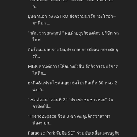
ก...
ยุนซานฮา วง ASTRO ส่งความน่ารัก "อะโรฮ่า~
มานี่มา ...
"วศิน วรรณพฤกษ์ " ผอ.ฝ่ายธุรกิจองค์กร บริษัท รถ
ไฟฟ...
ดีพร้อม...มอบรางวัลผู้ประกอบการดีเด่น ยกระดับธุ
รกิ...
MBK สานต่อการให้อย่างยั่งยืน จัดกิจกรรมบริจาค
โลหิต...
ธุรกิจ&แฟรนไชส์สัญจรจัดโปรดีลเด็ด 30 ต.ค.- 2
พ.ย.6...
“เชลล์ดอน” ตอนที่ 24 “ประชาชนชาวหอย” วัน
อาทิตย์ที...
“FriendZSpace ก๊วน 3 ซ่า ตะลุยจักรวาล” พา
น้องๆ บุก...
Paradise Park จับมือ SET ร่วมขับเคลื่อนเศรษฐกิจ