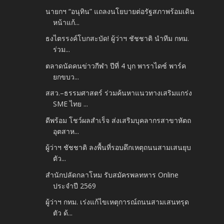
นายกฯ “อนุทิน” แถลงนโยบายต่อรัฐสภาพร้อมเดิน
หน้าแก้...
ธงไตรรงค์โบกสะบัด! ผู้ว่าฯ ชัชชาติ นำทีม กทม.
ร่วม...
ตลาดนัดคนข่าวกีฬา ปีที่ 4 บุก พาราไดซ์ พาร์ค
ยกขบว...
สสว.–ธรรมศาสตร์ ร่วมค้นหาแนวทางเสริมแกร่ง
SME ไทย ...
ดีพร้อม โชว์ผลสำเร็จ ส่งเสริมบุคลากรสาขาหัตถ
อุตสาห...
ผู้ว่าฯ ชัชชาติ ลงพื้นที่รอบดึกเหตุถนนสามเสนยุบ
ตัว...
สำนักปลัดกลาโหม รับสมัครพลทหาร Online
ประจำปี 2569
ผู้ว่าฯ กทม. เร่งแก้ไขเหตุการณ์ถนนสามเสนทรุด
ตัว ด้...