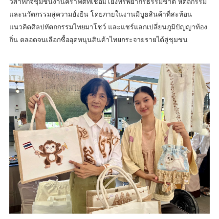
วิสาหกิจชุมชนงานคราฟต์ที่เชื่อมโยงทรัพยากรธรรมชาติ หัตถกรรม
และนวัตกรรมสู่ความยั่งยืน โดยภายในงานมีบูธสินค้าที่สะท้อน
แนวคิดศิลปหัตถกรรมไทยมาโชว์ และแชร์แลกเปลี่ยนภูมิปัญญาท้อง
ถิ่น ตลอดจนเลือกซื้ออุดหนุนสินค้าไทยกระจายรายได้สู่ชุมชน