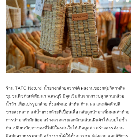
ร้าน TATO Natural น้ำยางกล้วยคราฟต์ ผลงานของกลุ่มวิสาหกิจ
ชุมชนพืชภัณฑ์พัฒนา จ.ลพบุรี มีจุดเริ่มต้นจากการปลูกสวนกล้วย
น้ำว้า เพื่อแปรรูปกล้วย ตั้งแต่หน่อ ลำต้น ก้าน ผล และตัดหัวปลี
ขายส่งตลาด แต่น้ำยางกล้วยที่เปื้อนเสื้อ กลับถูกนำมาเพิ่มคุณค่าด้วย
การนำมาทำมัดย้อม สร้างลวดลายเอกลักษณ์บนผืนผ้าได้แบบไม่ซ้ำ
กัน เปลี่ยนปัญหาของที่ไม่มีใครสนใจให้เกิดมูลค่า สร้างสรรค์งาน
ศิลปะจากธรรมชาติ สร้างรายได้ให้ทั้งเยาวชน ผู้สูงอายุ และผู้พิการ