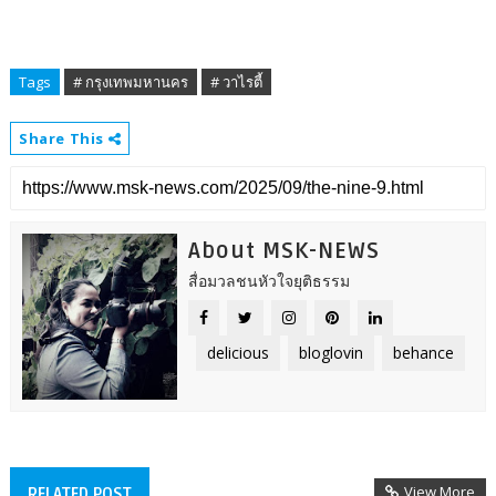
Tags
# กรุงเทพมหานคร
# วาไรตี้
Share This
About MSK-NEWS
สื่อมวลชนหัวใจยุติธรรม
delicious
bloglovin
behance
View More
RELATED POST