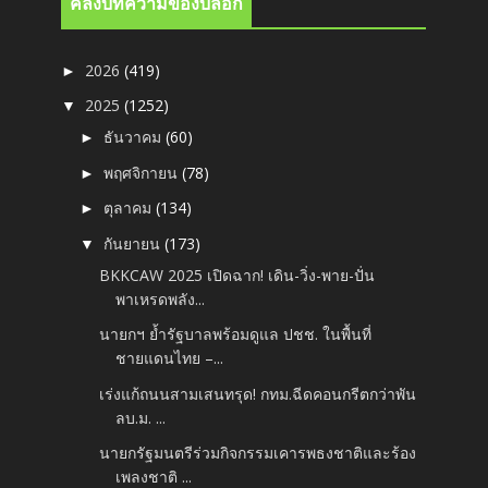
คลังบทความของบล็อก
2026
(419)
►
2025
(1252)
▼
ธันวาคม
(60)
►
พฤศจิกายน
(78)
►
ตุลาคม
(134)
►
กันยายน
(173)
▼
BKKCAW 2025 เปิดฉาก! เดิน-วิ่ง-พาย-ปั่น
พาเหรดพลัง...
นายกฯ ย้ำรัฐบาลพร้อมดูแล ปชช. ในพื้นที่
ชายแดนไทย –...
เร่งแก้ถนนสามเสนทรุด! กทม.ฉีดคอนกรีตกว่าพัน
ลบ.ม. ...
นายกรัฐมนตรีร่วมกิจกรรมเคารพธงชาติและร้อง
เพลงชาติ ...