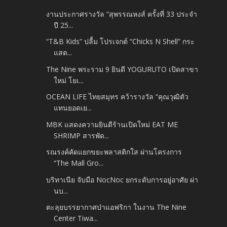
งานประกาศรางวัล “สุพรรณหงส์ ครั้งที่ 33 ประจำ
ปี 25...
​“T&B Kids” ปลื้ม โปรเจกต์ “Chicks N Shell” กระ
แสต...
The Nine พระราม 9 ยินดี YOGURUTO เปิดสาขา
ใหม่ โยเ...
OCEAN LIFE ไทยสมุทร คว้ารางวัล “คุณวุฒิตัว
แทนยอดเย...
MBK แสดงความยินดีร้านเปิดใหม่ EAT ME
SHRIMP สารพัด...
รณรงค์คัดแยกขยะพลาสติกใส ผ่านโครงการ
“The Mall Gro...
บริทาเนีย จับมือ NocNoc ยกระดับการอยู่อาศัย ผ่า
นบ...
ตะลุยบรรยากาศป่าแอฟริกา ในงาน The Nine
Center Tiwa...