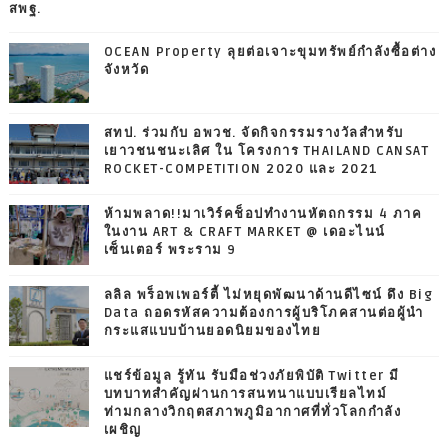
สพฐ.
OCEAN Property ลุยต่อเจาะขุมทรัพย์กำลังซื้อต่าง
จังหวัด
สทป. ร่วมกับ อพวช. จัดกิจกรรมรางวัลสำหรับ
เยาวชนชนะเลิศ ใน โครงการ THAILAND CANSAT
ROCKET-COMPETITION 2020 และ 2021
ห้ามพลาด!!มาเวิร์คช็อปทำงานหัตถกรรม 4 ภาค
ในงาน ART & CRAFT MARKET @ เดอะไนน์
เซ็นเตอร์ พระราม 9
ลลิล พร็อพเพอร์ตี้ ไม่หยุดพัฒนาด้านดีไซน์ ดึง Big
Data ถอดรหัสความต้องการผู้บริโภคสานต่อผู้นำ
กระแสแบบบ้านยอดนิยมของไทย
แชร์ข้อมูล รู้ทัน รับมือช่วงภัยพิบัติ Twitter มี
บทบาทสำคัญผ่านการสนทนาแบบเรียลไทม์
ท่ามกลางวิกฤตสภาพภูมิอากาศที่ทั่วโลกกำลัง
เผชิญ