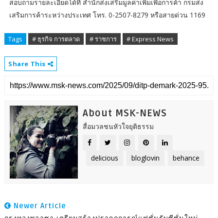
สอบถามรายละเอียดได้ที่ สำนักส่งเสริมมูลค่าเพิ่มเพื่อการค้า กรมส่ง
เสริมการค้าระหว่างประเทศ โทร. 0-2507-8279 หรือสายด่วน 1169
Tags
# ธุรกิจ การตลาด
# ราชการ
# Express News
Share This
About MSK-NEWS
สื่อมวลชนหัวใจยุติธรรม
delicious
bloglovin
behance
Newer Article
กรุงทองพลาซา เตรียมสร้างปรากฏการณ์แฟชั่นรับซีซั่นใหม่