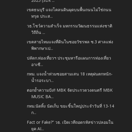
2025 (SDx ...
เขตธนบุรี แจงโคลนดินผุดบนพื้นถนนไม่ใช่ถนน
ทรุด ประส...
วธ.โชว์ความสำเร็จ มหกรรมวัฒนธรรมแห่งชาติ
วิถีถิ่น ...
เขตสายไหมแจงที่ดินในซอยวัชรพล ซ.3 ศาลแพ่ง
พิพากษาเป...
ปลัดก.ท่องเที่ยวฯ ประชุมหารือแผนการท่องเที่ยว
อาเซี...
กทม. แจงน้ำท่วมซอยสามเสน 18 เหตุฝนตกหนัก-
น้ำรอระบา...
ตอกย้ำความปัง!! MBK จัดประกวดวงดนตรี MBK
MUSIC BA...
กทม.นัดทิ้ง นัดเก็บ ขยะชิ้นใหญ่ประจำวันที่ 13-14
ก...
Fact or Fake?” วธ. เปิดเวทีถอดรหัสข่าวปลอมใน
ยุค AI...