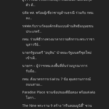
ตัว ด้...
ปลัด ทส. พร้อมผู้เชี่ยวชาญด้านธรณี ร่วมกับ กทม.
ลง...
รฟฟท.รับรางวัลองค์กรต้นแบบด้านสิทธิมนุษยชน
ประเภทรั...
กทม. ร่วมพิธีวางพวงมาลาถวายสักการะพระราชา
นุสาวรีย์...
นายกรัฐมนตรี “อนุทิน” นำคณะรัฐมนตรีชุดใหม่
เข้าเฝ้...
นายกฯ – ผู้ว่าฯกทม.ลงพื้นที่ลั่นร่วมบูรณาการ
รับมือ...
กทม. สั่งมาตรการเร่งด่วน 7 ข้อ คุมสถานการณ์
ถนนสามเ...
Paradise Place ชวนช้อปของดีมือสอง พร้อมส่งต่อ
โอกา...
The Nine พระราม 9 สร้าง “กรีนคอมมูนิตี้” ชวน