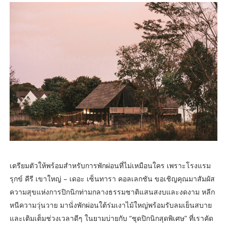
เตรียมตัวให้พร้อมสำหรับการพักผ่อนที่ไม่เหมือนใคร เพราะโรงแรม
รุกข์ คีรี เขาใหญ่ – เดอะ เซ็นทารา คอลเลกชัน ขอเชิญคุณมาสัมผัส
ความสุขแห่งการปิกนิกท่ามกลางธรรมชาติแสนสงบและงดงาม หลีก
หนีความวุ่นวาย มานั่งพักผ่อนใต้ร่มเงาไม้ใหญ่พร้อมรับลมเย็นสบาย
และเติมเต็มช่วงเวลาดีๆ ในยามบ่ายกับ “ชุดปิกนิกสุดพิเศษ” ที่เราคัด