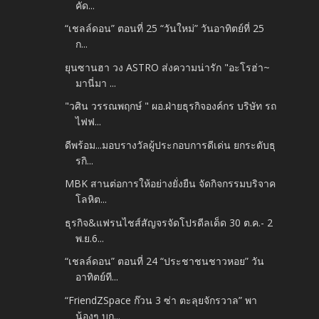
คัด...
“เชลล์ดอน” ตอนที่ 25 “วันใหม่” วันอาทิตย์ที่ 25
ก...
ยุนซานฮา วง ASTRO ส่งความน่ารัก "อะโรฮ่า~
มานี่มา ...
"วศิน วรรณพฤกษ์ " ผอ.ฝ่ายธุรกิจองค์กร บริษัท รถ
ไฟฟ...
ดีพร้อม...มอบรางวัลผู้ประกอบการดีเด่น ยกระดับธุ
รกิ...
MBK สานต่อการให้อย่างยั่งยืน จัดกิจกรรมบริจาค
โลหิต...
ธุรกิจ&แฟรนไชส์สัญจรจัดโปรดีลเด็ด 30 ต.ค.- 2
พ.ย.6...
“เชลล์ดอน” ตอนที่ 24 “ประชาชนชาวหอย” วัน
อาทิตย์ที...
“FriendZSpace ก๊วน 3 ซ่า ตะลุยจักรวาล” พา
น้องๆ บุก...