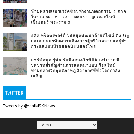
ห้ามพลาด!!มาเวิร์คช็อปทำงานหัตถกรรม 4 ภาค
ในงาน ART & CRAFT MARKET @ เดอะไนน์
เซ็นเตอร์ พระราม 9
ลลิล พร็อพเพอร์ตี้ ไม่หยุดพัฒนาด้านดีไซน์ ดึง Big
Data ถอดรหัสความต้องการผู้บริโภคสานต่อผู้นำ
กระแสแบบบ้านยอดนิยมของไทย
แชร์ข้อมูล รู้ทัน รับมือช่วงภัยพิบัติ Twitter มี
บทบาทสำคัญผ่านการสนทนาแบบเรียลไทม์
ท่ามกลางวิกฤตสภาพภูมิอากาศที่ทั่วโลกกำลัง
เผชิญ
TWITTER
Tweets by @realMSKNews