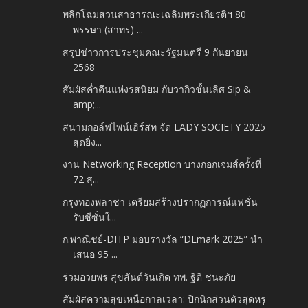
พลิกโฉมสวนสาธารณะเฉลิมพระเกียรติฯ 80
พรรษา (สาทร) ...
สรุปข่าวการประชุมคณะรัฐมนตรี 9 กันยายน
2568
สัมผัสค่ำคืนแห่งรสนิยม กับวากิวชั้นเลิศ Sip &
amp;...
สนามกอล์ฟไพน์เฮิร์สท จัด LADY SOCIETY 2025
สุดยิ่ง...
งาน Networking Reception บางกอกเจมส์ครั้งที่
72 สุ...
กรุงทองพลาซา เตรียมสร้างปรากฏการณ์แฟชั่น
รับซีซั่นใ...
ก.พาณิชย์-DITP มอบรางวัล “DEmark 2025” นำ
เสนอ 95 ...
ร่วมอวยพร สุขสันต์วันเกิด ทพ. ฐิติ ชนะภัย
สัมผัสความสุขเหนือกาลเวลา: ปิกนิกส่วนตัวสุดหรู