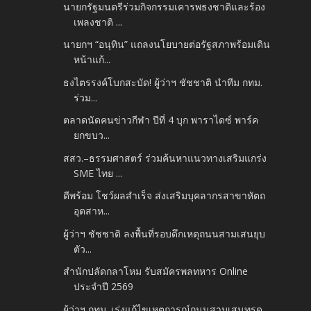
นายกรัฐมนตรีร่วมกิจกรรมเคารพธงชาติและร้อง
เพลงชาติ ...
นายกฯ “อนุทิน” แถลงนโยบายต่อรัฐสภาพร้อมเดิน
หน้าแก้...
ธงไตรรงค์โบกสะบัด! ผู้ว่าฯ ชัชชาติ นำทีม กทม.
ร่วม...
ตลาดนัดคนข่าวกีฬา ปีที่ 4 บุก พาราไดซ์ พาร์ค
ยกขบว...
สสว.–ธรรมศาสตร์ ร่วมค้นหาแนวทางเสริมแกร่ง
SME ไทย ...
ดีพร้อม โชว์ผลสำเร็จ ส่งเสริมบุคลากรสาขาหัตถ
อุตสาห...
ผู้ว่าฯ ชัชชาติ ลงพื้นที่รอบดึกเหตุถนนสามเสนยุบ
ตัว...
สำนักปลัดกลาโหม รับสมัครพลทหาร Online
ประจำปี 2569
ผู้ว่าฯ กทม. เร่งแก้ไขเหตุการณ์ถนนสามเสนทรุด