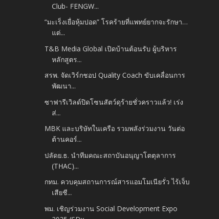
Club- FENGW...
“มะเร็งเยื่อหุ้มปอด” โรคร้ายที่แพทย์ยากจะรักษา…
แต่...
T&B Media Global เปิดบ้านต้อนรับ ผู้บริหาร
หลักสูตร...
สรพ. จัดเวิร์กชอป Quality Coach ขับเคลื่อนการ
พัฒนา...
ซาฟารีเวิลด์ปิดโซนสัตว์ดุร้ายชั่วคราวแล้ว! เร่ง
ส่...
MBK และบริษัทในเครือ รวมพลังร่วมงาน วันต่อ
ต้านคอร์...
ปลัดย.ธ. นำ​ทีมคณะ​สถาบัน​อนุญาโต​ตุลาการ​
(THAC)...
กทม. ควบคุมสถานการณ์สารแอมโมเนียรั่ว ไร้เจ็บ
เสียชี...
พม. เชิญร่วมงาน Social Development Expo