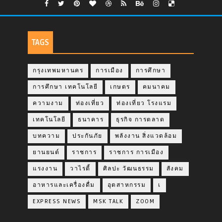
TAGS
กรุงเทพมหานคร
การเมือง
การศึกษา
การศึกษา เทคโนโลยี
เกษตร
คมนาคม
ความงาม
ท่องเที่ยว
ท่องเที่ยว โรงแรม
เทคโนโลยี
ธนาคาร
ธุรกิจ การตลาด
บทความ
ประกันภัย
พลังงาน สิ่งแวดล้อม
ยานยนต์
ราชการ
ราชการ การเมือง
แรงงาน
วาไรตี้
ศิลปะ วัฒนธรรม
สังคม
อาหารและเครื่องดื่ม
อุตสาหกรรม
เ
EXPRESS NEWS
MSK TALK
ZOOM