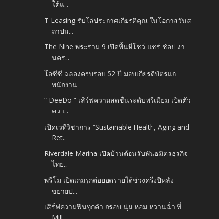
ใต้แ...
T Leasing รับโล่ประกาศเกียรติคุณ ในโอกาสวันส
ถาปน...
The Nine พระราม 9 เปิดพื้นที่โชว์ แชร์ ช้อป งา
นคร...
โอซีซี ฉลองครบรอบ 52 ปี มอบเกียรติบัตรแก่
พนักงาน
“ DeeDo ” เสิร์ฟความสดชื่นระดับพรีเมียม เปิดตัว
ควา...
เปิดเวทีวิชาการ “Sustainable Health, Aging and
Ret...
Riverdale Marina เปิดบ้านต้อนรับพันธมิตรธุรกิจ
ไทย...
พรีโม เปิดเกมรุกต่อยอดรายได้ช่วงครึ่งปีหลัง
ขยายป...
เสิร์ฟความฟินทุกคำ กรอบ นุ่ม หอม หวานฉ่ำ ที่
Mill ...