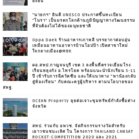
ยั่งยืน
"นายกฯ" ยินดี UNESCO ประกาศขึ้นทะเบียน
"โนรา" เป็นมรดกโลกด้านภูมิปัญญาทางวัฒนธรรม
ที่จับต้องไม่ได้ของมนุษยชาติ
Oppa Daek ร้านอาหารเกาหลี บรรยากาศอบอุ่น
เหมือนมาทานอาหารบ้านโอปป้า เปิดสาขาใหม่
ใจกลางเมือง@MBK
ผอ.สพป.กาญจนบุรี เขต 3 ลงพื้นที่ตรวจเยี่ยมโรง
เรียนหลุงกัง อ.ไทรโยค พร้อมแนะนำนักเรียน 5-11
ปี เข้ารับการฉีดวัคซีน และให้แนวทาง “พาน้องกลับ
สู่ห้องเรียน” กับคณะครูผู้บริหาร ตามนโยบายของ
สพฐ.
OCEAN Property ลุยต่อเจาะขุมทรัพย์กำลังซื้อต่าง
จังหวัด
สทป. ร่วมกับ อพวช. จัดกิจกรรมรางวัลสำหรับ
เยาวชนชนะเลิศ ใน โครงการ THAILAND CANSAT
ROCKET-COMPETITION 2020 และ 2021