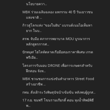
นโยบายควา...
MBK ร่วมเฉลิมฉลอง มหกรรม 40 ปี วันเยาวชน
แห่งชาติ ...
ก้าวสู่โลกแห่ง “ของในฝัน” แบรนด์เนมไอเท็มหา
ยาก ในบ...
สรพ. จับมือ สภาการพยาบาล MOU บูรณาการ
หลักสูตรการศ...
ปักหมุด! ไฮไลท์ตลาดเรือมือสองราคาพิเศษ เกรด
พรีเมีย...
โครงการรับมอบ DRONE เพื่อการเกษตรสำหรับ
ฝึกสอน จังห...
MBK ชวนชมการแข่งขันทำอาหาร Street Food
สร้างอาชีพ ...
กทม. สั่งเฝ้าระวังพิษสุนัขบ้าเข้มข้น หลังพบผู้ถูกส...
17 ก.ย. ชมฟรี โขนรามเกียรติ์ ตอน หุงน้ำทิพย์พิธี
พ...