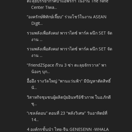
ตะลุยบรรยากาศป่าแอฟริกา ในงาน The Nine
Center Tiwa...
“องครักษ์พิทักษ์เจี๊ยบ” ร่วมโชว์ในงาน ASEAN
Digit...
รวมพลังเพื่อสังคม! พาราไดซ์ พาร์ค ผนึก SET จัด
งาน ...
รวมพลังเพื่อสังคม! พาราไดซ์ พาร์ค ผนึก SET จัด
งาน ...
“FriendZSpace ก๊วน 3 ซ่า ตะลุยจักรวาล” พา
น้องๆ บุก...
อื้ออึง รางวัลใหญ่ “พานแว่นฟ้า” มีปัญหาตัดสิทธิ์
นั...
วิสาหกิจชุมชนผู้ผลิตปุ๋ยอินทรีย์ชีวภาพ ในอ.ภักดี
ชุ...
“เชลล์ดอน” ตอนที่ 23 “พลังวิเศษ” วันอาทิตย์ที่
14...
4 องค์กรชั้นนำ ไทย-จีน GENESENN -WHALA