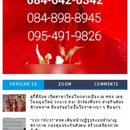
POPULAR 10
ZOOM
COMMENTS
สุกี้ตี๋น้อย เปิดสาขาใหม่ใจกลางเมือง ณ MBK เผย
โฉมมุมใหม่ Snack Bar นำร่องที่แรก สายกินต้อง
ห้ามพลาด อิ่มอร่อยไม่อั้นในราคาเบา ๆ ฟินจุกๆ
"SSO TRUST"สปส.เดินหน้าปฏิรูประบบบำนาญ
ชราภาพ กองทุนประกันสังคม สร้างเสถียรภาพ