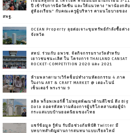
เรียนหลุงกัง อ.ไทรโยค พร้อมแนะนำนักเรียน 5-11
ปี เข้ารับการฉีดวัคซีน และให้แนวทาง “พาน้องกลับ
สู่ห้องเรียน” กับคณะครูผู้บริหาร ตามนโยบายของ
สพฐ.
OCEAN Property ลุยต่อเจาะขุมทรัพย์กำลังซื้อต่าง
จังหวัด
สทป. ร่วมกับ อพวช. จัดกิจกรรมรางวัลสำหรับ
เยาวชนชนะเลิศ ใน โครงการ THAILAND CANSAT
ROCKET-COMPETITION 2020 และ 2021
ห้ามพลาด!!มาเวิร์คช็อปทำงานหัตถกรรม 4 ภาค
ในงาน ART & CRAFT MARKET @ เดอะไนน์
เซ็นเตอร์ พระราม 9
ลลิล พร็อพเพอร์ตี้ ไม่หยุดพัฒนาด้านดีไซน์ ดึง Big
Data ถอดรหัสความต้องการผู้บริโภคสานต่อผู้นำ
กระแสแบบบ้านยอดนิยมของไทย
แชร์ข้อมูล รู้ทัน รับมือช่วงภัยพิบัติ Twitter มี
บทบาทสำคัญผ่านการสนทนาแบบเรียลไทม์