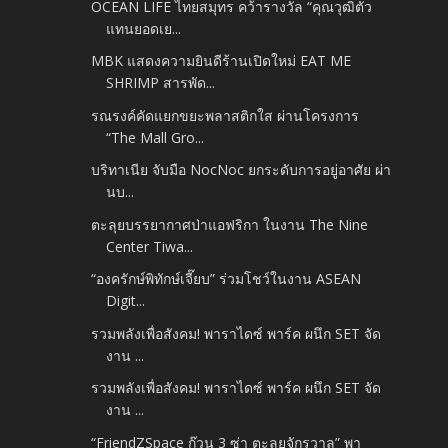
OCEAN LIFE ไทยสมุทร คว้ารางวัล “คุณวุฒิตัว
แทนยอดเย...
MBK แสดงความยินดีร้านเปิดใหม่ EAT ME
SHRIMP สารพัด...
รณรงค์คัดแยกขยะพลาสติกใส ผ่านโครงการ
“The Mall Gro...
บริทาเนีย จับมือ NocNoc ยกระดับการอยู่อาศัย ผ่า
นบ...
ตะลุยบรรยากาศป่าแอฟริกา ในงาน The Nine
Center Tiwa...
“องครักษ์พิทักษ์เจี๊ยบ” ร่วมโชว์ในงาน ASEAN
Digit...
รวมพลังเพื่อสังคม! พาราไดซ์ พาร์ค ผนึก SET จัด
งาน ...
รวมพลังเพื่อสังคม! พาราไดซ์ พาร์ค ผนึก SET จัด
งาน ...
“FriendZSpace ก๊วน 3 ซ่า ตะลุยจักรวาล” พา