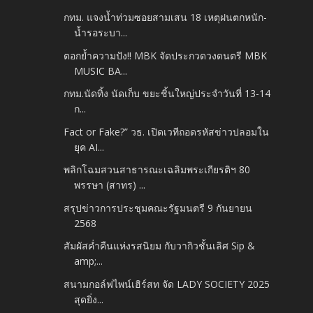
กทม. แจงน้ำท่วมซอยสามเสน 18 เหตุฝนตกหนัก-
น้ำรอระบา...
ตอกย้ำความปัง!! MBK จัดประกวดวงดนตรี MBK
MUSIC BA...
กทม.นัดทิ้ง นัดเก็บ ขยะชิ้นใหญ่ประจำวันที่ 13-14
ก...
Fact or Fake?” วธ. เปิดเวทีถอดรหัสข่าวปลอมใน
ยุค AI...
พลิกโฉมสวนสาธารณะเฉลิมพระเกียรติฯ 80
พรรษา (สาทร) ...
สรุปข่าวการประชุมคณะรัฐมนตรี 9 กันยายน
2568
สัมผัสค่ำคืนแห่งรสนิยม กับวากิวชั้นเลิศ Sip &
amp;...
สนามกอล์ฟไพน์เฮิร์สท จัด LADY SOCIETY 2025
สุดยิ่ง...