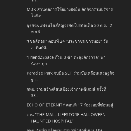
MBK สานต่อการให้อย่างยั่งยืน จัดกิจกรรมบริจาค
โลหิต...
ธุรกิจ&แฟรนไชส์สัญจรจัดโปรดีลเด็ด 30 ต.ค.- 2
พ.ย.6...
“เชลล์ดอน” ตอนที่ 24 “ประชาชนชาวหอย” วัน
อาทิตย์ที...
“FriendZSpace ก๊วน 3 ซ่า ตะลุยจักรวาล” พา
น้องๆ บุก...
Paradise Park จับมือ SET ร่วมขับเคลื่อนเศรษฐกิจ
ฐา...
กทม. ร่วมสร้างสีสันเมืองเจ้าภาพซีเกมส์ ครั้งที่
33...
ECHO OF ETERNITY ตอนที่ 17 ร่องรอยที่ซ่อนอยู่
งาน “THE MALL LIFESTORE HALLOWEEN
HAUNTED HOSPITAL”
กทม. จับมือเครือข่ายเปิดเวที “นักสืบฝุ่น The