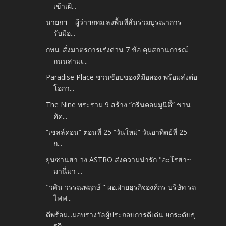
เข้าเฝ้...
นายกฯ – ผู้ว่าฯกทม.ลงพื้นที่ลั่นร่วมบูรณาการ
รับมือ...
กทม. สั่งมาตรการเร่งด่วน 7 ข้อ คุมสถานการณ์
ถนนสามเ...
Paradise Place ชวนช้อปของดีมือสอง พร้อมส่งต่อ
โอกา...
The Nine พระราม 9 สร้าง “กรีนคอมมูนิตี้” ชวน
คัด...
“เชลล์ดอน” ตอนที่ 25 “วันใหม่” วันอาทิตย์ที่ 25
ก...
ยุนซานฮา วง ASTRO ส่งความน่ารัก "อะโรฮ่า~
มานี่มา ...
"วศิน วรรณพฤกษ์ " ผอ.ฝ่ายธุรกิจองค์กร บริษัท รถ
ไฟฟ...
ดีพร้อม...มอบรางวัลผู้ประกอบการดีเด่น ยกระดับธุ
รกิ...