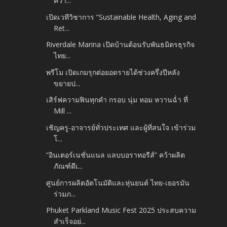
ควา...
เปิดเวทีวิชาการ “Sustainable Health, Aging and
Ret...
Riverdale Marina เปิดบ้านต้อนรับพันธมิตรธุรกิจ
ไทย...
พรีโม เปิดเกมรุกต่อยอดรายได้ช่วงครึ่งปีหลัง
ขยายป...
เสิร์ฟความฟินทุกคำ กรอบ นุ่ม หอม หวานฉ่ำ ที่
Mill ...
เชิญครู-อาจารย์ทั่วประเทศ และผู้ที่สนใจ เข้าร่วม
โ...
“อินเตอร์เนชั่นแนล แลบบอราทอรีส์” คว้าผลิต
ภัณฑ์ดีเ...
ศูนย์การผลิตอัตโนมัติและหุ่นยนต์ ไทย-เยอรมัน
ร่วมภ...
Phuket Parkland Music Fest 2025 ประสบความ
สำเร็จอย่...