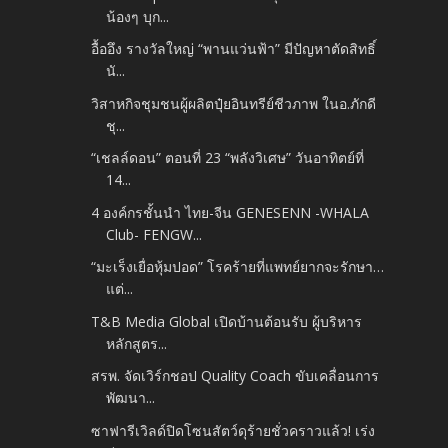
น้องๆ บุก...
อื้ออึง รางวัลใหญ่ “พานแว่นฟ้า” มีปัญหาตัดสิทธิ์
นั...
วิสาหกิจชุมชนผู้ผลิตปุ๋ยอินทรีย์ชีวภาพ ในอ.ภักดี
ชุ...
“เชลล์ดอน” ตอนที่ 23 “พลังวิเศษ” วันอาทิตย์ที่
14...
4 องค์กรชั้นนำ ไทย-จีน GENESENN -WHALA
Club- FENGW...
“มะเร็งเยื่อหุ้มปอด” โรคร้ายที่แพทย์ยากจะรักษา…
แต่...
T&B Media Global เปิดบ้านต้อนรับ ผู้บริหาร
หลักสูตร...
สรพ. จัดเวิร์กชอป Quality Coach ขับเคลื่อนการ
พัฒนา...
ซาฟารีเวิลด์ปิดโซนสัตว์ดุร้ายชั่วคราวแล้ว! เร่ง