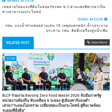
Newer Article
เขตสายไหมแจงที่ดินในซอยวัชรพล ซ.3 ศาลแพ่งพิพากษาเป็น
ทางสาธารณประโยชน์
Older Article
กทม. แจงน้ำท่วมซอยสามเสน 18 เหตุฝนตกหนัก-น้ำรอระบาย
ประสาน รฟม. ติดตั้งเครื่องสูบน้ำเพิ่ม
View More
RELATED POST
ZOOM
BLCP ร่วมงาน Rayong Zero Food Waste 2026 จับมือภาครัฐ-
หน่วยงานท้องถิ่น ขับเคลื่อน จ.ระยอง สู่เมืองคาร์บอนต่ำ
เสวนา“ระยองไม่เทรวม เปลี่ยนขยะเป็นประโยชน์ สู่สิ่งแวดล้อม
ระยองที่ยั่งยืน”