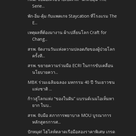
Serie...
พัก-อิ่ม-คุ้ม กับแพคเกจ Staycation ที่โรงแรม The
E...
เหตุผลที่ต้องมางาน ผ้าเปลี่ยนโลก Craft for
Chang...
สรพ. จัดงานวันแห่งความปลอดภัยของผู้ป่วยโลก
ครั้งที...
สรพ. ขยายความร่วมมือ ECRI ในการขับเคลื่อน
นโยบายควา...
MBK ร่วมเฉลิมฉลอง มหกรรม 40 ปี วันเยาวชน
แห่งชาติ ...
ก้าวสู่โลกแห่ง “ของในฝัน” แบรนด์เนมไอเท็มหา
ยาก ในบ...
สรพ. จับมือ สภาการพยาบาล MOU บูรณาการ
หลักสูตรการศ...
ปักหมุด! ไฮไลท์ตลาดเรือมือสองราคาพิเศษ เกรด