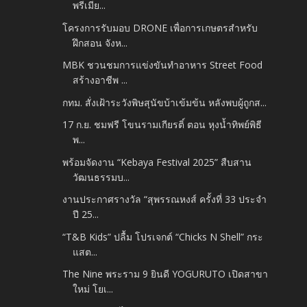
พรีเมีย...
โครงการรับมอบ DRONE เพื่อการเกษตรสำหรับ
ฝึกสอน จังห...
MBK ชวนชมการแข่งขันทำอาหาร Street Food
สร้างอาชีพ ...
กทม. สั่งเฝ้าระวังพิษสุนัขบ้าเข้มข้น หลังพบผู้ถูกส...
17 ก.ย. ชมฟรี โขนรามเกียรติ์ ตอน หุงน้ำทิพย์พิธี
พ...
พร้อมจัดงาน “Kebaya Festival 2025” สืบสาน
วัฒนธรรมบ...
งานประกาศรางวัล “สุพรรณหงส์ ครั้งที่ 33 ประจำ
ปี 25...
​“T&B Kids” ปลื้ม โปรเจกต์ “Chicks N Shell” กระ
แสต...
The Nine พระราม 9 ยินดี YOGURUTO เปิดสาขา
ใหม่ โยเ...