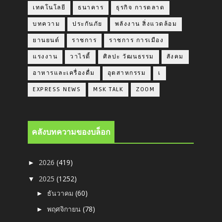
เทคโนโลยี
ธนาคาร
ธุรกิจ การตลาด
บทความ
ประกันภัย
พลังงาน สิ่งแวดล้อม
ยานยนต์
ราชการ
ราชการ การเมือง
แรงงาน
วาไรตี้
ศิลปะ วัฒนธรรม
สังคม
อาหารและเครื่องดื่ม
อุตสาหกรรม
เ
EXPRESS NEWS
MSK TALK
ZOOM
คลังบทความของบล็อก
2026
(419)
►
2025
(1252)
▼
ธันวาคม
(60)
►
พฤศจิกายน
(78)
►