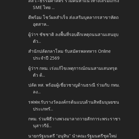
สสว.–ธรรมศาสตร์ ร่วมค้นหาแนวทางเสริมแกร่ง
SME ไทย ...
ดีพร้อม โชว์ผลสำเร็จ ส่งเสริมบุคลากรสาขาหัตถ
อุตสาห...
ผู้ว่าฯ ชัชชาติ ลงพื้นที่รอบดึกเหตุถนนสามเสนยุบ
ตัว...
สำนักปลัดกลาโหม รับสมัครพลทหาร Online
ประจำปี 2569
ผู้ว่าฯ กทม. เร่งแก้ไขเหตุการณ์ถนนสามเสนทรุด
ตัว ด้...
ปลัด ทส. พร้อมผู้เชี่ยวชาญด้านธรณี ร่วมกับ กทม.
ลง...
รฟฟท.รับรางวัลองค์กรต้นแบบด้านสิทธิมนุษยชน
ประเภทรั...
กทม. ร่วมพิธีวางพวงมาลาถวายสักการะพระราชา
นุสาวรีย์...
นายกรัฐมนตรี “อนุทิน” นำคณะรัฐมนตรีชุดใหม่