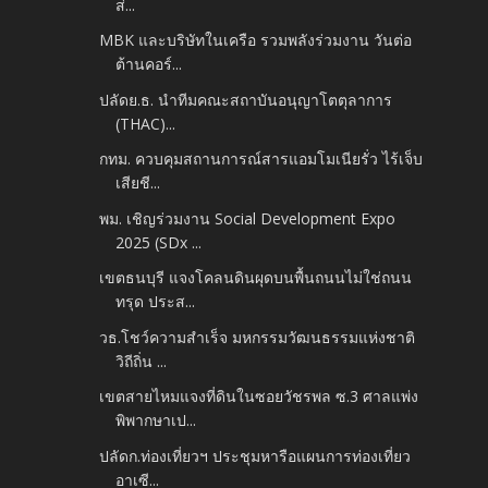
ส่...
MBK และบริษัทในเครือ รวมพลังร่วมงาน วันต่อ
ต้านคอร์...
ปลัดย.ธ. นำ​ทีมคณะ​สถาบัน​อนุญาโต​ตุลาการ​
(THAC)...
กทม. ควบคุมสถานการณ์สารแอมโมเนียรั่ว ไร้เจ็บ
เสียชี...
พม. เชิญร่วมงาน Social Development Expo
2025 (SDx ...
เขตธนบุรี แจงโคลนดินผุดบนพื้นถนนไม่ใช่ถนน
ทรุด ประส...
วธ.โชว์ความสำเร็จ มหกรรมวัฒนธรรมแห่งชาติ
วิถีถิ่น ...
เขตสายไหมแจงที่ดินในซอยวัชรพล ซ.3 ศาลแพ่ง
พิพากษาเป...
ปลัดก.ท่องเที่ยวฯ ประชุมหารือแผนการท่องเที่ยว
อาเซี...