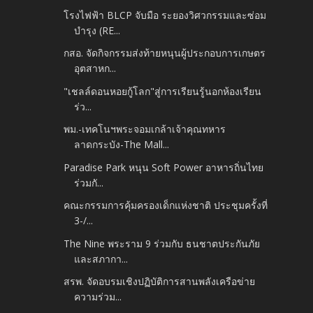
โรงไฟฟ้า BLCP จับมือ ระยองวิศวกรรมและซ่อม
บำรุง (RE...
กสอ. จัดกิจกรรมส่งท้ายหนุนผู้ประกอบการเกษตร
อุตสาหก...
"เชลล์ดอนหอยกู้โลก"สู่การเรียนรู้นอกห้องเรียน
ร่ว...
พม.-เทคโนฯพระจอมเกล้าเจ้าคุณทหาร
ลาดกระบัง-The Mall...
Paradise Park หนุน Soft Power อาหารถิ่นไทย
ร่วมกั...
คณะกรรมการคุ้มครองเด็กแห่งชาติ ประชุมครั้งที่
3-/...
The Nine พระราม 9 ร่วมกับ ธนชาตประกันภัย
และสภากา...
สรพ. จัดอบรมเชิงปฏิบัติการสานพลังเครือข่าย
ความร่วม...