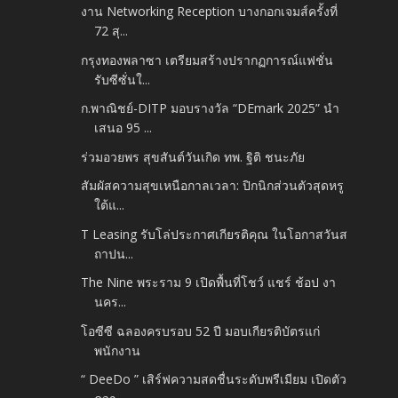
งาน Networking Reception บางกอกเจมส์ครั้งที่
72 สุ...
กรุงทองพลาซา เตรียมสร้างปรากฏการณ์แฟชั่น
รับซีซั่นใ...
ก.พาณิชย์-DITP มอบรางวัล “DEmark 2025” นำ
เสนอ 95 ...
ร่วมอวยพร สุขสันต์วันเกิด ทพ. ฐิติ ชนะภัย
สัมผัสความสุขเหนือกาลเวลา: ปิกนิกส่วนตัวสุดหรู
ใต้แ...
T Leasing รับโล่ประกาศเกียรติคุณ ในโอกาสวันส
ถาปน...
The Nine พระราม 9 เปิดพื้นที่โชว์ แชร์ ช้อป งา
นคร...
โอซีซี ฉลองครบรอบ 52 ปี มอบเกียรติบัตรแก่
พนักงาน
“ DeeDo ” เสิร์ฟความสดชื่นระดับพรีเมียม เปิดตัว