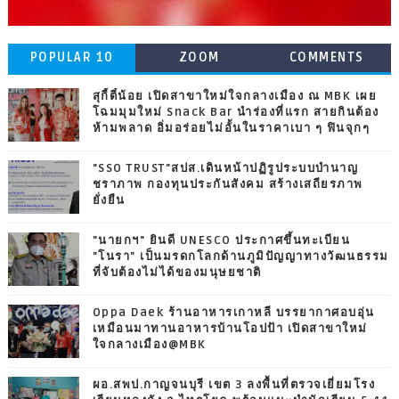
POPULAR 10
ZOOM
COMMENTS
สุกี้ตี๋น้อย เปิดสาขาใหม่ใจกลางเมือง ณ MBK เผย
โฉมมุมใหม่ Snack Bar นำร่องที่แรก สายกินต้อง
ห้ามพลาด อิ่มอร่อยไม่อั้นในราคาเบา ๆ ฟินจุกๆ
"SSO TRUST"สปส.เดินหน้าปฏิรูประบบบำนาญ
ชราภาพ กองทุนประกันสังคม สร้างเสถียรภาพ
ยั่งยืน
"นายกฯ" ยินดี UNESCO ประกาศขึ้นทะเบียน
"โนรา" เป็นมรดกโลกด้านภูมิปัญญาทางวัฒนธรรม
ที่จับต้องไม่ได้ของมนุษยชาติ
Oppa Daek ร้านอาหารเกาหลี บรรยากาศอบอุ่น
เหมือนมาทานอาหารบ้านโอปป้า เปิดสาขาใหม่
ใจกลางเมือง@MBK
ผอ.สพป.กาญจนบุรี เขต 3 ลงพื้นที่ตรวจเยี่ยมโรง