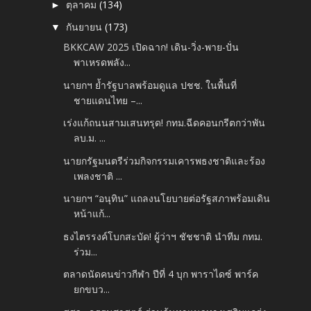
ตุลาคม
(134)
►
กันยายน
(173)
▼
BKKCAW 2025 เปิดฉาก! เดิน-วิ่ง-พาย-ปั่น
พาเหรดพลัง...
นายกฯ ย้ำรัฐบาลพร้อมดูแล ปชช. ในพื้นที่
ชายแดนไทย –...
เร่งแก้ถนนสามเสนทรุด! กทม.ฉีดคอนกรีตกว่าพัน
ลบ.ม. ...
นายกรัฐมนตรีร่วมกิจกรรมเคารพธงชาติและร้อง
เพลงชาติ ...
นายกฯ “อนุทิน” แถลงนโยบายต่อรัฐสภาพร้อมเดิน
หน้าแก้...
ธงไตรรงค์โบกสะบัด! ผู้ว่าฯ ชัชชาติ นำทีม กทม.
ร่วม...
ตลาดนัดคนข่าวกีฬา ปีที่ 4 บุก พาราไดซ์ พาร์ค
ยกขบว...