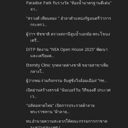
Paradise Park รับรางวัล “ห้องน้ำมาตรฐานดีเด่น”
จา...
"สรวงศ์ เทียนทอง " อำลาตำแหน่งรัฐมนตรีว่าการ
กระทรว...
ผู้ว่าฯ ชัชชาติ ตรวจสถานีสูบน้ำเอกมัย-พระโขนง
เตรี...
DITP จัดงาน “NEA Open House 2025” พัฒนา
และเตรียมค...
Eternity Clinic รุกตลาดต่างชาติ ขยายสาขาเพิ่ม
กลางใ...
ผู้ว่ากทม.ร่วมกิจกรรม จับคู่ซิ่งวิ่งล้อมเมือง! “He...
เปิดย่านสร้างสรรค์ “นัมเบอร์วัน วิถีของดี ประเวศ
เว...
"ปลัดมหาดไทย" เปิดการประกวดผ้าลาย
พระราชทาน “ผ้าลาย...
ทบ.อำนวยความสะดวกให้คณะกรรมการกาชาด
ระหว่างประเทศ (...