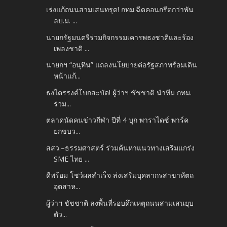
เร่งแก้ถนนสามเสนทรุด! กทม.ฉีดคอนกรีตกว่าพัน
ลบ.ม. ...
นายกรัฐมนตรีร่วมกิจกรรมเคารพธงชาติและร้อง
เพลงชาติ ...
นายกฯ “อนุทิน” แถลงนโยบายต่อรัฐสภาพร้อมเดิน
หน้าแก้...
ธงไตรรงค์โบกสะบัด! ผู้ว่าฯ ชัชชาติ นำทีม กทม.
ร่วม...
ตลาดนัดคนข่าวกีฬา ปีที่ 4 บุก พาราไดซ์ พาร์ค
ยกขบว...
สสว.–ธรรมศาสตร์ ร่วมค้นหาแนวทางเสริมแกร่ง
SME ไทย ...
ดีพร้อม โชว์ผลสำเร็จ ส่งเสริมบุคลากรสาขาหัตถ
อุตสาห...
ผู้ว่าฯ ชัชชาติ ลงพื้นที่รอบดึกเหตุถนนสามเสนยุบ
ตัว...