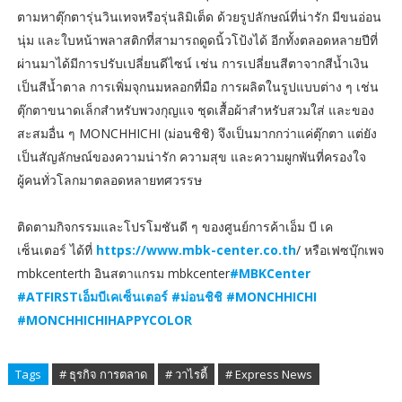
ตามหาตุ๊กตารุ่นวินเทจหรือรุ่นลิมิเต็ด ด้วยรูปลักษณ์ที่น่ารัก มีขนอ่อน
นุ่ม และใบหน้าพลาสติกที่สามารถดูดนิ้วโป้งได้ อีกทั้งตลอดหลายปีที่
ผ่านมาได้มีการปรับเปลี่ยนดีไซน์ เช่น การเปลี่ยนสีตาจากสีน้ำเงิน
เป็นสีน้ำตาล การเพิ่มจุกนมหลอกที่มือ การผลิตในรูปแบบต่าง ๆ เช่น
ตุ๊กตาขนาดเล็กสำหรับพวงกุญแจ ชุดเสื้อผ้าสำหรับสวมใส่ และของ
สะสมอื่น ๆ MONCHHICHI (ม่อนชิชิ) จึงเป็นมากกว่าแค่ตุ๊กตา แต่ยัง
เป็นสัญลักษณ์ของความน่ารัก ความสุข และความผูกพันที่ครองใจ
ผู้คนทั่วโลกมาตลอดหลายทศวรรษ
ติดตามกิจกรรมและโปรโมชันดี ๆ ของศูนย์การค้าเอ็ม บี เค
เซ็นเตอร์ ได้ที่
https://www.mbk-center.co.th
/ หรือเฟซบุ๊กเพจ
mbkcenterth อินสตาแกรม mbkcenter
#MBKCenter
#ATFIRSTเอ็มบีเคเซ็นเตอร์ #ม่อนชิชิ #MONCHHICHI
#MONCHHICHIHAPPYCOLOR
Tags
# ธุรกิจ การตลาด
# วาไรตี้
# Express News