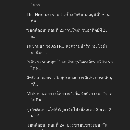
โอกา...
The Nine พระราม 9 สร้าง “กรีนคอมมูนิตี้” ชวน
คัด...
“เชลล์ดอน” ตอนที่ 25 “วันใหม่” วันอาทิตย์ที่ 25
ก...
ยุนซานฮา วง ASTRO ส่งความน่ารัก "อะโรฮ่า~
มานี่มา ...
"วศิน วรรณพฤกษ์ " ผอ.ฝ่ายธุรกิจองค์กร บริษัท รถ
ไฟฟ...
ดีพร้อม...มอบรางวัลผู้ประกอบการดีเด่น ยกระดับธุ
รกิ...
MBK สานต่อการให้อย่างยั่งยืน จัดกิจกรรมบริจาค
โลหิต...
ธุรกิจ&แฟรนไชส์สัญจรจัดโปรดีลเด็ด 30 ต.ค.- 2
พ.ย.6...
“เชลล์ดอน” ตอนที่ 24 “ประชาชนชาวหอย” วัน