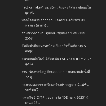
Fact or Fake?” วธ. เปิดเวทีถอดรหัสข่าวปลอมใน
ยุค AI...
พลิกโฉมสวนสาธารณะเฉลิมพระเกียรติฯ 80
พรรษา (สาทร) ...
สรุปข่าวการประชุมคณะรัฐมนตรี 9 กันยายน
2568
สัมผัสค่ำคืนแห่งรสนิยม กับวากิวชั้นเลิศ Sip &
amp;...
สนามกอล์ฟไพน์เฮิร์สท จัด LADY SOCIETY 2025
สุดยิ่ง...
งาน Networking Reception บางกอกเจมส์ครั้งที่
72 สุ...
กรุงทองพลาซา เตรียมสร้างปรากฏการณ์แฟชั่น
รับซีซั่นใ...
ก.พาณิชย์-DITP มอบรางวัล “DEmark 2025” นำ
เสนอ 95 ...