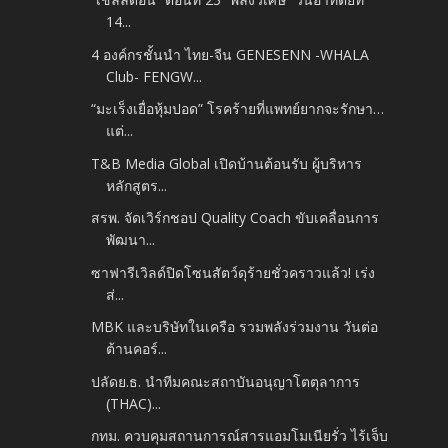
14...
4 องค์กรชั้นนำ ไทย-จีน GENESENN -WHALA
Club- FENGW...
“มะเร็งเยื่อหุ้มปอด” โรคร้ายที่แพทย์ยากจะรักษา…
แต่...
T&B Media Global เปิดบ้านต้อนรับ ผู้บริหาร
หลักสูตร...
สรพ. จัดเวิร์กชอป Quality Coach ขับเคลื่อนการ
พัฒนา...
ซาฟารีเวิลด์ปิดโซนสัตว์ดุร้ายชั่วคราวแล้ว! เร่ง
ส่...
MBK และบริษัทในเครือ รวมพลังร่วมงาน วันต่อ
ต้านคอร์...
ปลัดย.ธ. นำ​ทีมคณะ​สถาบัน​อนุญาโต​ตุลาการ​
(THAC)...
กทม. ควบคุมสถานการณ์สารแอมโมเนียรั่ว ไร้เจ็บ