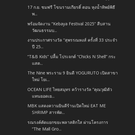
17 ก.ย. ชมฟรี โขนรามเกียรติ์ ตอน หุงน้ำทิพย์พิธี
พ...
พร้อมจัดงาน “Kebaya Festival 2025” สืบสาน
วัฒนธรรมบ...
งานประกาศรางวัล “สุพรรณหงส์ ครั้งที่ 33 ประจำ
ปี 25...
​“T&B Kids” ปลื้ม โปรเจกต์ “Chicks N Shell” กระ
แสต...
The Nine พระราม 9 ยินดี YOGURUTO เปิดสาขา
ใหม่ โยเ...
OCEAN LIFE ไทยสมุทร คว้ารางวัล “คุณวุฒิตัว
แทนยอดเย...
MBK แสดงความยินดีร้านเปิดใหม่ EAT ME
SHRIMP สารพัด...
รณรงค์คัดแยกขยะพลาสติกใส ผ่านโครงการ
“The Mall Gro...