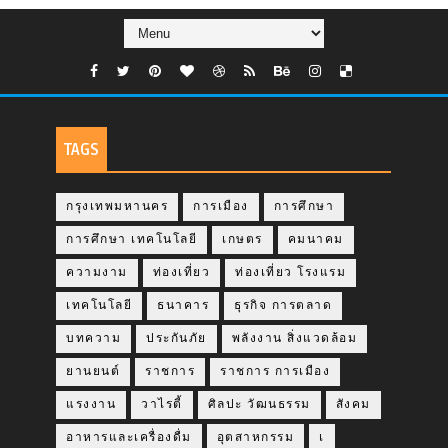
TAGS
กรุงเทพมหานคร
การเมือง
การศึกษา
การศึกษา เทคโนโลยี
เกษตร
คมนาคม
ความงาม
ท่องเที่ยว
ท่องเที่ยว โรงแรม
เทคโนโลยี
ธนาคาร
ธุรกิจ การตลาด
บทความ
ประกันภัย
พลังงาน สิ่งแวดล้อม
ยานยนต์
ราชการ
ราชการ การเมือง
แรงงาน
วาไรตี้
ศิลปะ วัฒนธรรม
สังคม
อาหารและเครื่องดื่ม
อุตสาหกรรม
เ