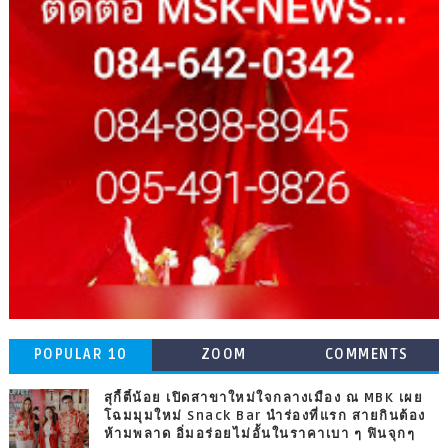
POPULAR 10
ZOOM
COMMENTS
สุกี้ตี๋น้อย เปิดสาขาใหม่ใจกลางเมือง ณ MBK เผย
โฉมมุมใหม่ Snack Bar นำร่องที่แรก สายกินต้อง
ห้ามพลาด อิ่มอร่อยไม่อั้นในราคาเบา ๆ ฟินจุกๆ