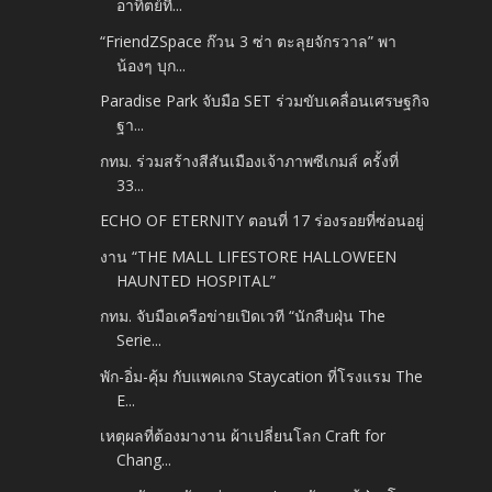
อาทิตย์ที...
“FriendZSpace ก๊วน 3 ซ่า ตะลุยจักรวาล” พา
น้องๆ บุก...
Paradise Park จับมือ SET ร่วมขับเคลื่อนเศรษฐกิจ
ฐา...
กทม. ร่วมสร้างสีสันเมืองเจ้าภาพซีเกมส์ ครั้งที่
33...
ECHO OF ETERNITY ตอนที่ 17 ร่องรอยที่ซ่อนอยู่
งาน “THE MALL LIFESTORE HALLOWEEN
HAUNTED HOSPITAL”
กทม. จับมือเครือข่ายเปิดเวที “นักสืบฝุ่น The
Serie...
พัก-อิ่ม-คุ้ม กับแพคเกจ Staycation ที่โรงแรม The
E...
เหตุผลที่ต้องมางาน ผ้าเปลี่ยนโลก Craft for
Chang...