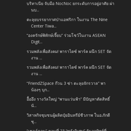
บริทาเนีย จับมือ NocNoc ยกระดับการอยู่อาศัย ผ่า
นบ...
ตะลุยบรรยากาศป่าแอฟริกา ในงาน The Nine
Center Tiwa...
“องครักษ์พิทักษ์เจี๊ยบ” ร่วมโชว์ในงาน ASEAN
Digit...
รวมพลังเพื่อสังคม! พาราไดซ์ พาร์ค ผนึก SET จัด
งาน ...
รวมพลังเพื่อสังคม! พาราไดซ์ พาร์ค ผนึก SET จัด
งาน ...
“FriendZSpace ก๊วน 3 ซ่า ตะลุยจักรวาล” พา
น้องๆ บุก...
อื้ออึง รางวัลใหญ่ “พานแว่นฟ้า” มีปัญหาตัดสิทธิ์
นั...
วิสาหกิจชุมชนผู้ผลิตปุ๋ยอินทรีย์ชีวภาพ ในอ.ภักดี
ชุ...
“เชลล์ดอน” ตอนที่ 23 “พลังวิเศษ” วันอาทิตย์ที่