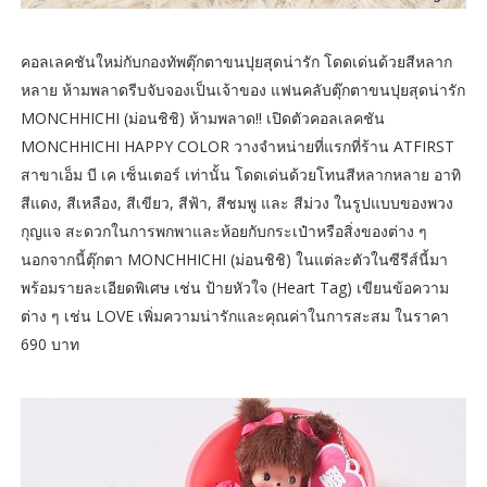
คอลเลคชันใหม่กับกองทัพตุ๊กตาขนปุยสุดน่ารัก โดดเด่นด้วยสีหลาก
หลาย ห้ามพลาดรีบจับจองเป็นเจ้าของ แฟนคลับตุ๊กตาขนปุยสุดน่ารัก
MONCHHICHI (ม่อนชิชิ) ห้ามพลาด!! เปิดตัวคอลเลคชัน
MONCHHICHI HAPPY COLOR วางจำหน่ายที่แรกที่ร้าน ATFIRST
สาขาเอ็ม บี เค เซ็นเตอร์ เท่านั้น โดดเด่นด้วยโทนสีหลากหลาย อาทิ
สีแดง, สีเหลือง, สีเขียว, สีฟ้า, สีชมพู และ สีม่วง ในรูปแบบของพวง
กุญแจ สะดวกในการพกพาและห้อยกับกระเป๋าหรือสิ่งของต่าง ๆ
นอกจากนี้ตุ๊กตา MONCHHICHI (ม่อนชิชิ) ในแต่ละตัวในซีรีส์นี้มา
พร้อมรายละเอียดพิเศษ เช่น ป้ายหัวใจ (Heart Tag) เขียนข้อความ
ต่าง ๆ เช่น LOVE เพิ่มความน่ารักและคุณค่าในการสะสม ในราคา
690 บาท