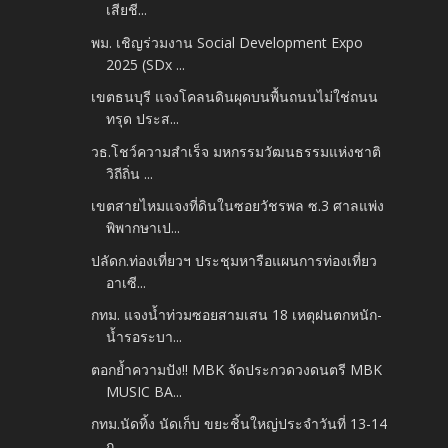
เสียชี...
พม. เชิญร่วมงาน Social Development Expo
2025 (SDx ...
เขตธนบุรี แจงโคลนดินผุดบนพื้นถนนไม่ใช่ถนน
ทรุด ประส...
วธ.โชว์ความสำเร็จ มหกรรมวัฒนธรรมแห่งชาติ
วิถีถิ่น ...
เขตสายไหมแจงที่ดินในซอยวัชรพล ซ.3 ศาลแพ่ง
พิพากษาเป...
ปลัดก.ท่องเที่ยวฯ ประชุมหารือแผนการท่องเที่ยว
อาเซี...
กทม. แจงน้ำท่วมซอยสามเสน 18 เหตุฝนตกหนัก-
น้ำรอระบา...
ตอกย้ำความปัง!! MBK จัดประกวดวงดนตรี MBK
MUSIC BA...
กทม.นัดทิ้ง นัดเก็บ ขยะชิ้นใหญ่ประจำวันที่ 13-14
ก...