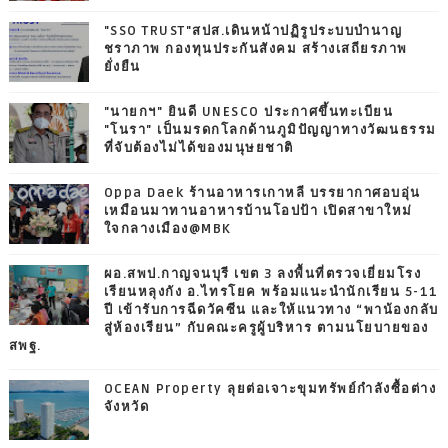
"SSO TRUST"สปส.เดินหน้าปฏิรูประบบบำนาญ
ชราภาพ กองทุนประกันสังคม สร้างเสถียรภาพ
ยั่งยืน
"นายกฯ" ยินดี UNESCO ประกาศขึ้นทะเบียน
"โนรา" เป็นมรดกโลกด้านภูมิปัญญาทางวัฒนธรรม
ที่จับต้องไม่ได้ของมนุษยชาติ
Oppa Daek ร้านอาหารเกาหลี บรรยากาศอบอุ่น
เหมือนมาทานอาหารบ้านโอปป้า เปิดสาขาใหม่
ใจกลางเมือง@MBK
ผอ.สพป.กาญจนบุรี เขต 3 ลงพื้นที่ตรวจเยี่ยมโรง
เรียนหลุงกัง อ.ไทรโยค พร้อมแนะนำนักเรียน 5-11
ปี เข้ารับการฉีดวัคซีน และให้แนวทาง “พาน้องกลับ
สู่ห้องเรียน” กับคณะครูผู้บริหาร ตามนโยบายของ
สพฐ.
OCEAN Property ลุยต่อเจาะขุมทรัพย์กำลังซื้อต่าง
จังหวัด