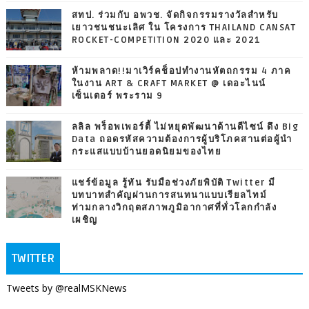
สทป. ร่วมกับ อพวช. จัดกิจกรรมรางวัลสำหรับ
เยาวชนชนะเลิศ ใน โครงการ THAILAND CANSAT
ROCKET-COMPETITION 2020 และ 2021
ห้ามพลาด!!มาเวิร์คช็อปทำงานหัตถกรรม 4 ภาค
ในงาน ART & CRAFT MARKET @ เดอะไนน์
เซ็นเตอร์ พระราม 9
ลลิล พร็อพเพอร์ตี้ ไม่หยุดพัฒนาด้านดีไซน์ ดึง Big
Data ถอดรหัสความต้องการผู้บริโภคสานต่อผู้นำ
กระแสแบบบ้านยอดนิยมของไทย
แชร์ข้อมูล รู้ทัน รับมือช่วงภัยพิบัติ Twitter มี
บทบาทสำคัญผ่านการสนทนาแบบเรียลไทม์
ท่ามกลางวิกฤตสภาพภูมิอากาศที่ทั่วโลกกำลัง
เผชิญ
TWITTER
Tweets by @realMSKNews