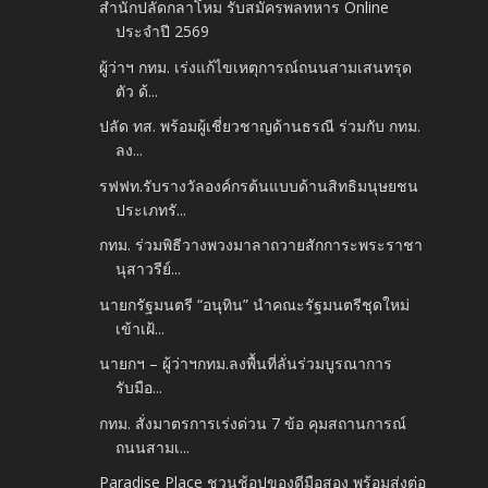
สำนักปลัดกลาโหม รับสมัครพลทหาร Online
ประจำปี 2569
ผู้ว่าฯ กทม. เร่งแก้ไขเหตุการณ์ถนนสามเสนทรุด
ตัว ด้...
ปลัด ทส. พร้อมผู้เชี่ยวชาญด้านธรณี ร่วมกับ กทม.
ลง...
รฟฟท.รับรางวัลองค์กรต้นแบบด้านสิทธิมนุษยชน
ประเภทรั...
กทม. ร่วมพิธีวางพวงมาลาถวายสักการะพระราชา
นุสาวรีย์...
นายกรัฐมนตรี “อนุทิน” นำคณะรัฐมนตรีชุดใหม่
เข้าเฝ้...
นายกฯ – ผู้ว่าฯกทม.ลงพื้นที่ลั่นร่วมบูรณาการ
รับมือ...
กทม. สั่งมาตรการเร่งด่วน 7 ข้อ คุมสถานการณ์
ถนนสามเ...
Paradise Place ชวนช้อปของดีมือสอง พร้อมส่งต่อ