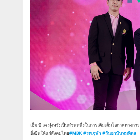
เอ็ม บี เค มุ่งหวังเป็นส่วนหนึ่งในการเติมเต็มโอกาสทางก
ยั่งยืนให้แก่สังคมไทย
#MBK #รพ.จุฬา #วันอานันทมหิดล