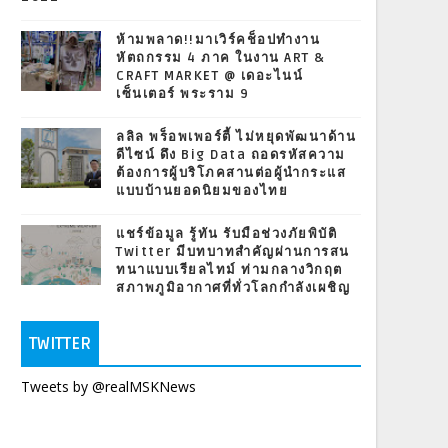
ห้ามพลาด!!มาเวิร์คช็อปทำงาน
หัตถกรรม 4 ภาค ในงาน ART &
CRAFT MARKET @ เดอะไนน์
เซ็นเตอร์ พระราม 9
ลลิล พร็อพเพอร์ตี้ ไม่หยุดพัฒนาด้าน
ดีไซน์ ดึง Big Data ถอดรหัสความ
ต้องการผู้บริโภคสานต่อผู้นำกระแส
แบบบ้านยอดนิยมของไทย
แชร์ข้อมูล รู้ทัน รับมือช่วงภัยพิบัติ
Twitter มีบทบาทสำคัญผ่านการสน
ทนาแบบเรียลไทม์ ท่ามกลางวิกฤต
สภาพภูมิอากาศที่ทั่วโลกกำลังเผชิญ
TWITTER
Tweets by @realMSKNews