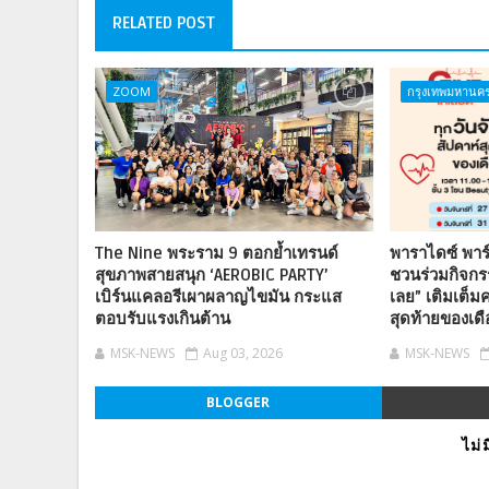
RELATED POST
ZOOM
กรุงเทพมหานค
The Nine พระราม 9 ตอกย้ำเทรนด์
พาราไดซ์ พาร์
สุขภาพสายสนุก ‘AEROBIC PARTY’
ชวนร่วมกิจกรร
เบิร์นแคลอรีเผาผลาญไขมัน กระแส
เลย” เติมเต็มค
ตอบรับแรงเกินต้าน
สุดท้ายของเด
MSK-NEWS
Aug 03, 2026
MSK-NEWS
BLOGGER
ไม่