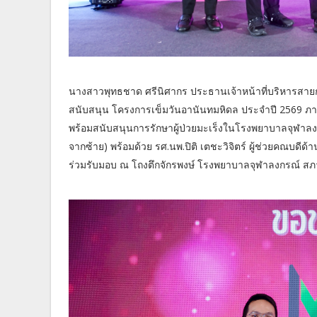
นางสาวพุทธชาด ศรีนิศากร ประธานเจ้าหน้าที่บริหารสายการ
สนับสนุน โครงการเข็มวันอานันทมหิดล ประจำปี 2569 ภาย
พร้อมสนับสนุนการรักษาผู้ป่วยมะเร็งในโรงพยาบาลจุฬาลงกร
จากซ้าย) พร้อมด้วย รศ.นพ.ปิติ เตชะวิจิตร์ ผู้ช่วยคณบดี
ร่วมรับมอบ ณ โถงตึกจักรพงษ์ โรงพยาบาลจุฬาลงกรณ์ สภาก