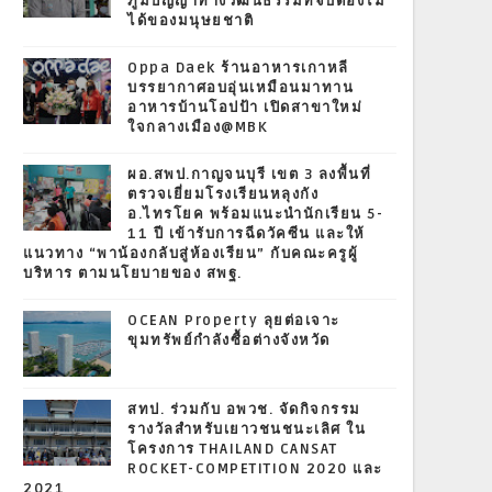
ภูมิปัญญาทางวัฒนธรรมที่จับต้องไม่
ได้ของมนุษยชาติ
Oppa Daek ร้านอาหารเกาหลี
บรรยากาศอบอุ่นเหมือนมาทาน
อาหารบ้านโอปป้า เปิดสาขาใหม่
ใจกลางเมือง@MBK
ผอ.สพป.กาญจนบุรี เขต 3 ลงพื้นที่
ตรวจเยี่ยมโรงเรียนหลุงกัง
อ.ไทรโยค พร้อมแนะนำนักเรียน 5-
11 ปี เข้ารับการฉีดวัคซีน และให้
แนวทาง “พาน้องกลับสู่ห้องเรียน” กับคณะครูผู้
บริหาร ตามนโยบายของ สพฐ.
OCEAN Property ลุยต่อเจาะ
ขุมทรัพย์กำลังซื้อต่างจังหวัด
สทป. ร่วมกับ อพวช. จัดกิจกรรม
รางวัลสำหรับเยาวชนชนะเลิศ ใน
โครงการ THAILAND CANSAT
ROCKET-COMPETITION 2020 และ
2021