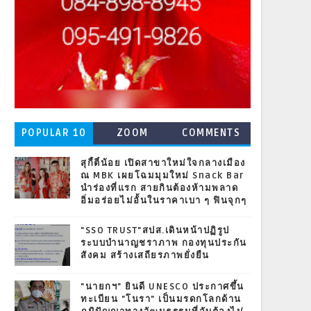
POPULAR 10
ZOOM
COMMENTS
สุกี้ตี๋น้อย เปิดสาขาใหม่ใจกลางเมือง
ณ MBK เผยโฉมมุมใหม่ Snack Bar
นำร่องที่แรก สายกินต้องห้ามพลาด
อิ่มอร่อยไม่อั้นในราคาเบา ๆ ฟินจุกๆ
"SSO TRUST"สปส.เดินหน้าปฏิรูป
ระบบบำนาญชราภาพ กองทุนประกัน
สังคม สร้างเสถียรภาพยั่งยืน
"นายกฯ" ยินดี UNESCO ประกาศขึ้น
ทะเบียน "โนรา" เป็นมรดกโลกด้าน