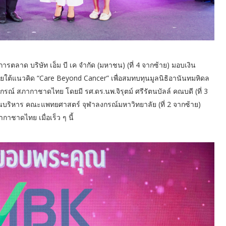
ตลาด บริษัท เอ็ม บี เค จำกัด (มหาชน) (ที่ 4 จากซ้าย) มอบเงิน
ใต้แนวคิด “Care Beyond Cancer” เพื่อสมทบทุนมูลนิธิอานันทมหิดล
ณ์ สภากาชาดไทย โดยมี รศ.ดร.นพ.จิรุตม์ ศรีรัตนบัลล์ คณบดี (ที่ 3
ด้านบริหาร คณะแพทยศาสตร์ จุฬาลงกรณ์มหาวิทยาลัย (ที่ 2 จากซ้าย)
าชาดไทย เมื่อเร็ว ๆ นี้