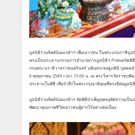
มูลนิธิร่วมจิตต์น้อมเกล้าฯ เพื่อเยาวชน ในพระบรมราชินูป
ทรงเป็นประธานกรรมการอำนวยการมูลนิธิฯ กำหนดจัดพิธีบำ
กรมพระนราธิวาสราชนครินทร์ บดินทรเชษฐภคินี บุคคลสำคั
6 พฤษภาคม 2569 เวลา 15.00 น. ณ พระวิหารวัดราชบพิธส
ประธานในพิธี เพื่อรำลึกในพระกรุณาธิคุณที่ทรงมีต่อมูลนิ
มูลนิธิร่วมจิตต์น้อมเกล้าฯ จัดพิธีบำเพ็ญกุศลอุทิศถวายเ
พัฒนาคุณภาพชีวิตเยาวชนผู้ยากไร้อย่างต่อเนื่อง