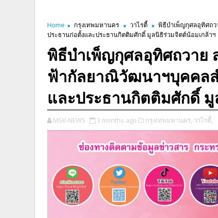
Home
กรุงเทพมหานคร
วาไรตี้
พิธีบำเพ็ญกุศลอุทิศถ
ประธานก่อตั้งและประธานกิตติมศักดิ์ มูลนิธิร่วมจิตต์น้อมเกล้าฯ
พิธีบำเพ็ญกุศลอุทิศถวาย 
ฟ้ากัลยาณิวัฒนาฯบุคคลส
และประธานกิตติมศักดิ์ มูล
MSK-NEWS
3 months ago
กรุงเทพมหานคร,
วาไรตี้,