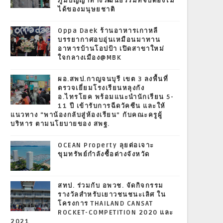
ภูมิปัญญาทางวัฒนธรรมที่จับต้องไม่
ได้ของมนุษยชาติ
Oppa Daek ร้านอาหารเกาหลี
บรรยากาศอบอุ่นเหมือนมาทาน
อาหารบ้านโอปป้า เปิดสาขาใหม่
ใจกลางเมือง@MBK
ผอ.สพป.กาญจนบุรี เขต 3 ลงพื้นที่
ตรวจเยี่ยมโรงเรียนหลุงกัง
อ.ไทรโยค พร้อมแนะนำนักเรียน 5-
11 ปี เข้ารับการฉีดวัคซีน และให้
แนวทาง “พาน้องกลับสู่ห้องเรียน” กับคณะครูผู้
บริหาร ตามนโยบายของ สพฐ.
OCEAN Property ลุยต่อเจาะ
ขุมทรัพย์กำลังซื้อต่างจังหวัด
สทป. ร่วมกับ อพวช. จัดกิจกรรม
รางวัลสำหรับเยาวชนชนะเลิศ ใน
โครงการ THAILAND CANSAT
ROCKET-COMPETITION 2020 และ
2021