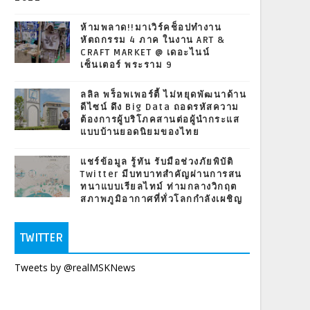
ห้ามพลาด!!มาเวิร์คช็อปทำงาน
หัตถกรรม 4 ภาค ในงาน ART &
CRAFT MARKET @ เดอะไนน์
เซ็นเตอร์ พระราม 9
ลลิล พร็อพเพอร์ตี้ ไม่หยุดพัฒนาด้าน
ดีไซน์ ดึง Big Data ถอดรหัสความ
ต้องการผู้บริโภคสานต่อผู้นำกระแส
แบบบ้านยอดนิยมของไทย
แชร์ข้อมูล รู้ทัน รับมือช่วงภัยพิบัติ
Twitter มีบทบาทสำคัญผ่านการสน
ทนาแบบเรียลไทม์ ท่ามกลางวิกฤต
สภาพภูมิอากาศที่ทั่วโลกกำลังเผชิญ
TWITTER
Tweets by @realMSKNews