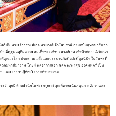
ถัมภ์ ซึ่ง พระเจ้าวรวงศ์เธอ พระองค์เจ้าโสมสวลี กรมหมื่นสุทธนารีนาถ
เพ็ญกุศลอุทิศถวาย สมเด็จพระเจ้าบรมวงศ์เธอ เจ้าฟ้ากัลยาณิวัฒนา
ญของโลก ประธานก่อตั้งและประธานกิตติมศักดิ์มูลนิธิฯ ในวันพุธที่
ถิตมหาสีมาราม โดยมี พลอากาศเอก ชลิต พุกผาสุข องคมนตรี เป็น
ธิฯ และเยาวชนผู้ด้อยโอกาสทั่วประเทศ
ป็นประจำทุกปี ด้วยสำนึกในพระกรุณาธิคุณที่ทรงสนับสนุนการศึกษาและ