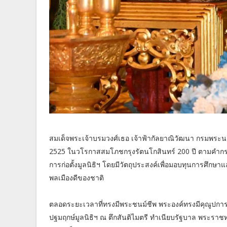
สมเด็จพระเจ้าบรมวงศ์เธอ เจ้าฟ้ากัลยาณิวัฒนา กรมพระนราธ
2525 ในวโรกาสสมโภชกรุงรัตนโกสินทร์ 200 ปี ตามคำกรา
การก่อตั้งมูลนิธิฯ โดยมีวัตถุประสงค์เพื่อมอบทุนการศึกษ
พลเมืองดีของชาติ
ตลอดระยะเวลาที่ทรงมีพระชนม์ชีพ พระองค์ทรงมีคุณูปการต่
ปฐมฤกษ์มูลนิธิฯ ณ ตึกสันติไมตรี ทำเนียบรัฐบาล พระราช