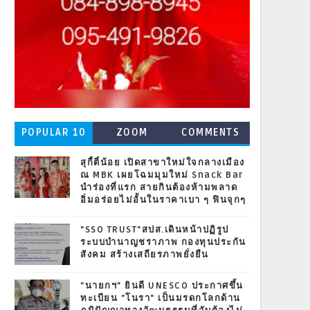
POPULAR 10
ZOOM
COMMENTS
สุกี้ตี๋น้อย เปิดสาขาใหม่ใจกลางเมือง
ณ MBK เผยโฉมมุมใหม่ Snack Bar
นำร่องที่แรก สายกินต้องห้ามพลาด
อิ่มอร่อยไม่อั้นในราคาเบา ๆ ฟินจุกๆ
"SSO TRUST"สปส.เดินหน้าปฏิรูป
ระบบบำนาญชราภาพ กองทุนประกัน
สังคม สร้างเสถียรภาพยั่งยืน
"นายกฯ" ยินดี UNESCO ประกาศขึ้น
ทะเบียน "โนรา" เป็นมรดกโลกด้าน