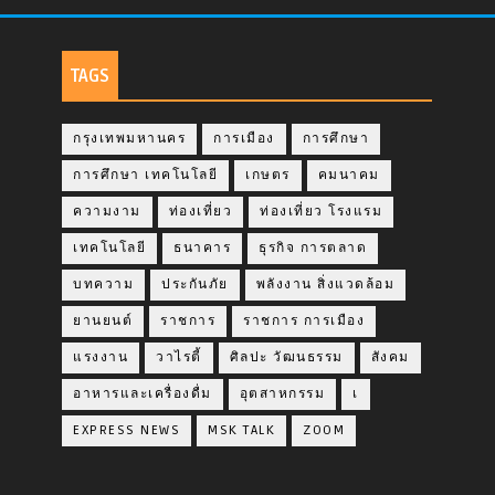
TAGS
กรุงเทพมหานคร
การเมือง
การศึกษา
การศึกษา เทคโนโลยี
เกษตร
คมนาคม
ความงาม
ท่องเที่ยว
ท่องเที่ยว โรงแรม
เทคโนโลยี
ธนาคาร
ธุรกิจ การตลาด
บทความ
ประกันภัย
พลังงาน สิ่งแวดล้อม
ยานยนต์
ราชการ
ราชการ การเมือง
แรงงาน
วาไรตี้
ศิลปะ วัฒนธรรม
สังคม
อาหารและเครื่องดื่ม
อุตสาหกรรม
เ
EXPRESS NEWS
MSK TALK
ZOOM