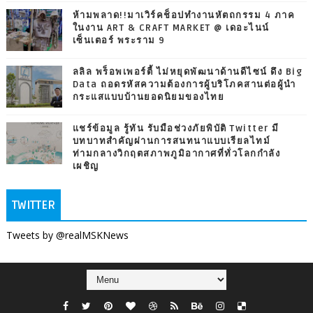
ห้ามพลาด!!มาเวิร์คช็อปทำงานหัตถกรรม 4 ภาค
ในงาน ART & CRAFT MARKET @ เดอะไนน์
เซ็นเตอร์ พระราม 9
ลลิล พร็อพเพอร์ตี้ ไม่หยุดพัฒนาด้านดีไซน์ ดึง Big
Data ถอดรหัสความต้องการผู้บริโภคสานต่อผู้นำ
กระแสแบบบ้านยอดนิยมของไทย
แชร์ข้อมูล รู้ทัน รับมือช่วงภัยพิบัติ Twitter มี
บทบาทสำคัญผ่านการสนทนาแบบเรียลไทม์
ท่ามกลางวิกฤตสภาพภูมิอากาศที่ทั่วโลกกำลัง
เผชิญ
TWITTER
Tweets by @realMSKNews