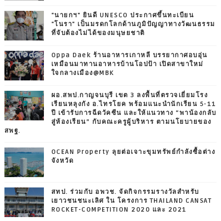
"นายกฯ" ยินดี UNESCO ประกาศขึ้นทะเบียน
"โนรา" เป็นมรดกโลกด้านภูมิปัญญาทางวัฒนธรรม
ที่จับต้องไม่ได้ของมนุษยชาติ
Oppa Daek ร้านอาหารเกาหลี บรรยากาศอบอุ่น
เหมือนมาทานอาหารบ้านโอปป้า เปิดสาขาใหม่
ใจกลางเมือง@MBK
ผอ.สพป.กาญจนบุรี เขต 3 ลงพื้นที่ตรวจเยี่ยมโรง
เรียนหลุงกัง อ.ไทรโยค พร้อมแนะนำนักเรียน 5-11
ปี เข้ารับการฉีดวัคซีน และให้แนวทาง “พาน้องกลับ
สู่ห้องเรียน” กับคณะครูผู้บริหาร ตามนโยบายของ
สพฐ.
OCEAN Property ลุยต่อเจาะขุมทรัพย์กำลังซื้อต่าง
จังหวัด
สทป. ร่วมกับ อพวช. จัดกิจกรรมรางวัลสำหรับ
เยาวชนชนะเลิศ ใน โครงการ THAILAND CANSAT
ROCKET-COMPETITION 2020 และ 2021