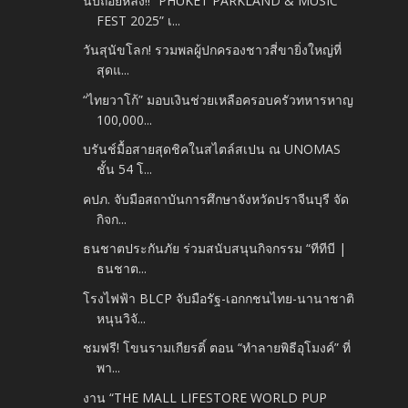
นับถอยหลัง!! “PHUKET PARKLAND & MUSIC
FEST 2025” เ...
วันสุนัขโลก! รวมพลผู้ปกครองชาวสี่ขายิ่งใหญ่ที่
สุดแ...
“ไทยวาโก้” มอบเงินช่วยเหลือครอบครัวทหารหาญ
100,000...
บรันช์มื้อสายสุดชิคในสไตล์สเปน ณ UNOMAS
ชั้น 54 โ...
คปภ. จับมือสถาบันการศึกษาจังหวัดปราจีนบุรี จัด
กิจก...
ธนชาตประกันภัย ร่วมสนับสนุนกิจกรรม “ทีทีบี |
ธนชาต...
โรงไฟฟ้า BLCP จับมือรัฐ-เอกกชนไทย-นานาชาติ
หนุนวิจั...
ชมฟรี! โขนรามเกียรติ์ ตอน “ทำลายพิธีอุโมงค์” ที่
พา...
งาน “THE MALL LIFESTORE WORLD PUP