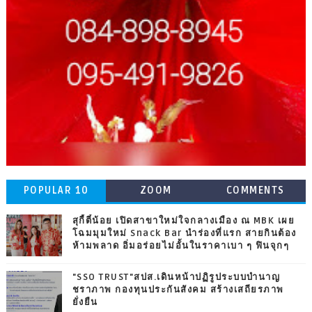
POPULAR 10
ZOOM
COMMENTS
สุกี้ตี๋น้อย เปิดสาขาใหม่ใจกลางเมือง ณ MBK เผย
โฉมมุมใหม่ Snack Bar นำร่องที่แรก สายกินต้อง
ห้ามพลาด อิ่มอร่อยไม่อั้นในราคาเบา ๆ ฟินจุกๆ
"SSO TRUST"สปส.เดินหน้าปฏิรูประบบบำนาญ
ชราภาพ กองทุนประกันสังคม สร้างเสถียรภาพ
ยั่งยืน