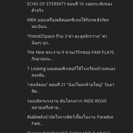
ECHO OF ETERNITY ตอนที่ 16 รอยประทับของ
ตัวจริง
MBK มอบเครื่องผลิตออกซิเจนให้กับรพ.สังกัดก
ทม.ปันน...
“FriendZSpace ก๊วน 3 ซ่า ตะลุยจักรวาล” พา
น้องๆ บุก...
The Nine พระราม 9 ชวนเวิร์กชอป FAM PLAYS
กันยายนน...
T Leasing มอบคอมพิวเตอร์ให้โรงเรียนบ้านหนอง
สองห้อ...
“เชลล์ดอน” ตอนที่ 21 “น้องใหม่กล้ามใหญ่” วันอา
ทิต...
รองปลัดฯแรงงาน ดันโครงการ INDE-REGIS
ขยายเครือข่าย...
สัมผัสพลังบำบัดใจจากสัตว์เลี้ยงในงาน Paradise
Park...