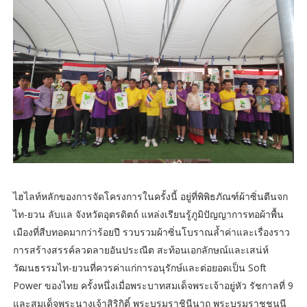
ไฮไลท์หลักของการจัดโครงการในครั้งนี้ อยู่ที่พิพิธภัณฑ์ผ้าซิ่นตีนจก
ไท-ยวน ลับแล จังหวัดอุตรดิตถ์ แหล่งเรียนรู้ภูมิปัญญาการทอผ้าพื้น
เมืองที่สืบทอดมากว่าร้อยปี รวบรวมผ้าซิ่นโบราณล้ำค่าและเรื่องราว
การสร้างสรรค์ลวดลายอันประณีต สะท้อนเอกลักษณ์และเสน่ห์
วัฒนธรรมไท-ยวนที่ควรค่าแก่การอนุรักษ์และต่อยอดเป็น Soft
Power ของไทย ครั้งหนึ่งเมื่อพระบาทสมเด็จพระเจ้าอยู่หัว รัชกาลที่ 9
และสมเด็จพระนางเจ้าสิริกิติ์ พระบรมราชินีนาถ พระบรมราชชนนี