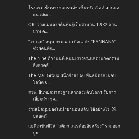
โรงแรมเซ็นทาราแกรนด์ฯ เซ็นทรัลเวิลด์ สานต่อ
แนวคิดเ...
ORI วางแผนจ่ายคืนหุ้นกู้เต็มจำนวน 1,982 ล้าน
บาท ค...
“วราวุธ” หนุน กรม พก. เปิดแอปฯ "PANNANA”
ช่วยคนพิก...
The Nine ติวานนท์ หนุนเยาวชนแสดงนวัตกรรม
สิ่งแวดล้...
The Mall Group ผนึกกำลัง 60 พันธมิตรส่งมอบ
โลหิต 6...
สรพ. ยืนหยัดมาตรฐานสากลระดับโลกฯ รับการ
เยี่ยมสำรวจ...
ร่วมเปิดมุมมองใหม่ “ยานอนหลับ ใช้อย่างไร ให้
ปลอดภั...
แอนิเมชันซีรีส์ “สติมา เณรน้อยอัจฉริยะ” ร่วมออก
บูธ...