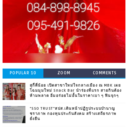
POPULAR 10
ZOOM
COMMENTS
สุกี้ตี๋น้อย เปิดสาขาใหม่ใจกลางเมือง ณ MBK เผย
โฉมมุมใหม่ Snack Bar นำร่องที่แรก สายกินต้อง
ห้ามพลาด อิ่มอร่อยไม่อั้นในราคาเบา ๆ ฟินจุกๆ
"SSO TRUST"สปส.เดินหน้าปฏิรูประบบบำนาญ
ชราภาพ กองทุนประกันสังคม สร้างเสถียรภาพ
ยั่งยืน