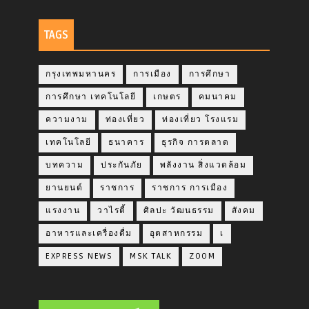
TAGS
กรุงเทพมหานคร
การเมือง
การศึกษา
การศึกษา เทคโนโลยี
เกษตร
คมนาคม
ความงาม
ท่องเที่ยว
ท่องเที่ยว โรงแรม
เทคโนโลยี
ธนาคาร
ธุรกิจ การตลาด
บทความ
ประกันภัย
พลังงาน สิ่งแวดล้อม
ยานยนต์
ราชการ
ราชการ การเมือง
แรงงาน
วาไรตี้
ศิลปะ วัฒนธรรม
สังคม
อาหารและเครื่องดื่ม
อุตสาหกรรม
เ
EXPRESS NEWS
MSK TALK
ZOOM