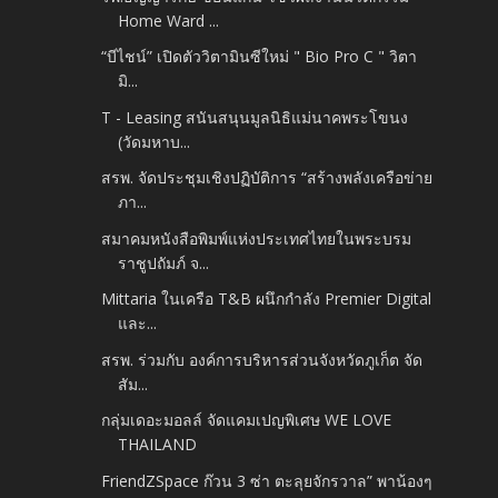
Home Ward ...
“บีไชน์” เปิดตัววิตามินซีใหม่ " Bio Pro C " วิตา
มิ...
T - Leasing สนันสนุนมูลนิธิแม่นาคพระโขนง
(วัดมหาบ...
สรพ. จัดประชุมเชิงปฏิบัติการ “สร้างพลังเครือข่าย
ภา...
สมาคมหนังสือพิมพ์แห่งประเทศไทยในพระบรม
ราชูปถัมภ์ จ...
Mittaria ในเครือ T&B ผนึกกำลัง Premier Digital
และ...
สรพ. ร่วมกับ องค์การบริหารส่วนจังหวัดภูเก็ต จัด
สัม...
กลุ่มเดอะมอลล์ จัดแคมเปญพิเศษ WE LOVE
THAILAND
FriendZSpace ก๊วน 3 ซ่า ตะลุยจักรวาล” พาน้องๆ