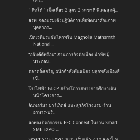
" คิทโด้ " เม็ดเคี้ยว 2 สูตร 2 รสชาติ พิเศษสุดคุ้...
สรพ. จัดอบรมเชิงปฏิบัติการเพื่อพัฒนาศักยภาพ
บุคลากร...
เปิดเวทีประชันไหวพริบ Magnolia Mathsmith
National ...
“อธิบดีดีพร้อม” สานภารกิจต่อเนื่อง นำทัพ ผู้
ประกอบ...
ตลาดยิ่งเจริญ ผนึกกำลังพันธมิตร ปลุกพลังเมืองสี
เขี...
โรงไฟฟ้า BLCP สร้างโอกาสทางการศึกษาเดิน
หน้าโครงการ...
อินฟอร์มา มาร์เก็ตส์ แนะธุรกิจโรงแรม-ร้าน
อาหาร-บริ...
สกพอ.เปิดกิจกรรม EEC Connext ในงาน Smart
SME EXPO ...
Smart SME EXPO 2025 เริ่มแล้ว 7-10 ส.ค.นี้ ณ