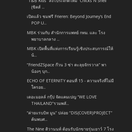
“T&B Kids” ส่งโปรเจกต์ใหม่ “Chicks N Shell
(ชิคส์ ...
เปิดแล้ว ชมฟรี Frieren: Beyond Journey’s End
POP U...
MBK ร่วมกับ สำนักการแพทย์ กทม. และ โรง
พยาบาลกลาง ...
MBK เปิดพื้นที่แห่งการเรียนรู้เชิงประสบการณ์ให้
น้...
“FriendZSpace ก๊วน 3 ซ่า ตะลุยจักรวาล” พา
น้องๆ บุก...
ECHO OF ETERNITY ตอนที่ 15 - ความจริงที่ไม่มี
ใครอย...
เดอะมอลล์ กรุ๊ป จัดแคมเปญ “WE LOVE
THAILAND”รวมพลั...
“ค่ายแรบบิท มูน” ปล่อย “DIS(COVER)PROJECT”
ค้นพบศ...
The Nine ติวานนท์ ต้อนรับนักขายรุ่นเยาว์ 7 โรง