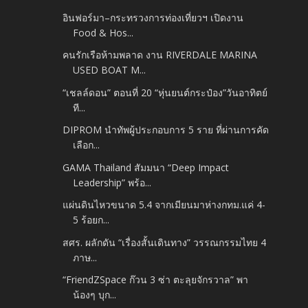
อินฟอร์มา–กระทรวงการท่องเที่ยวฯ เปิดงาน
Food & Hos...
คนรักเรือห้ามพลาด งาน RIVERDALE MARINA
USED BOAT M...
“เชลล์ดอน” ตอนที่ 20 “หุ่นยนต์กระป๋อง”วันอาทิตย์
ที...
DIPROM นำทัพผู้ประกอบการ 5 ราย ที่ผ่านการคัด
เลือก...
GAMA Thailand สัมมนา “Deep Impact
Leadership” พร้อ...
แผ่นดินไหวขนาด 5.4 จากเมียนมาห่างกทม.แค่ 4-
5 ร้อยก...
สศร. ผลักดัน “เรื่องสั้นเดินทาง” วรรณกรรมไทย 4
ภาษ...
“FriendZSpace ก๊วน 3 ซ่า ตะลุยจักรวาล” พา
น้องๆ บุก...