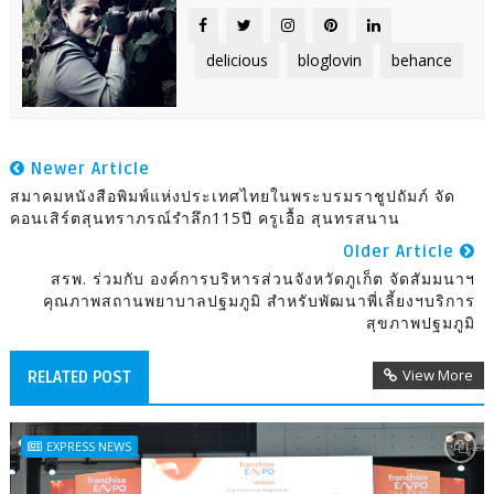
delicious
bloglovin
behance
Newer Article
สมาคมหนังสือพิมพ์แห่งประเทศไทยในพระบรมราชูปถัมภ์ จัด
คอนเสิร์ตสุนทราภรณ์รำลึก115ปี ครูเอื้อ สุนทรสนาน
Older Article
สรพ. ร่วมกับ องค์การบริหารส่วนจังหวัดภูเก็ต จัดสัมมนาฯ
คุณภาพสถานพยาบาลปฐมภูมิ สำหรับพัฒนาพี่เลี้ยงฯบริการ
สุขภาพปฐมภูมิ
View More
RELATED POST
EXPRESS NEWS