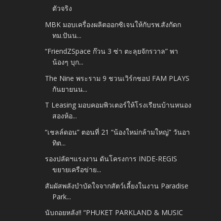
ตัวจริง
MBK มอบเครื่องผลิตออกซิเจนให้กับรพ.สังกัดก
ทม.ปันน...
“FriendZSpace ก๊วน 3 ซ่า ตะลุยจักรวาล” พา
น้องๆ บุก...
The Nine พระราม 9 ชวนเวิร์กชอป FAM PLAYS
กันยายนน...
T Leasing มอบคอมพิวเตอร์ให้โรงเรียนบ้านหนอง
สองห้อ...
“เชลล์ดอน” ตอนที่ 21 “น้องใหม่กล้ามใหญ่” วันอา
ทิต...
รองปลัดฯแรงงาน ดันโครงการ INDE-REGIS
ขยายเครือข่าย...
สัมผัสพลังบำบัดใจจากสัตว์เลี้ยงในงาน Paradise
Park...
นับถอยหลัง!! “PHUKET PARKLAND & MUSIC