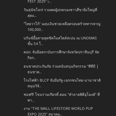
FEST 2025” เ...
วันสุนัขโลก! รวมพลผู้ปกครองชาวสี่ขายิ่งใหญ่ที่
สุดแ...
“ไทยวาโก้” มอบเงินช่วยเหลือครอบครัวทหารหาญ
100,000...
บรันช์มื้อสายสุดชิคในสไตล์สเปน ณ UNOMAS
ชั้น 54 โ...
คปภ. จับมือสถาบันการศึกษาจังหวัดปราจีนบุรี จัด
กิจก...
ธนชาตประกันภัย ร่วมสนับสนุนกิจกรรม “ทีทีบี |
ธนชาต...
โรงไฟฟ้า BLCP จับมือรัฐ-เอกกชนไทย-นานาชาติ
หนุนวิจั...
ชมฟรี! โขนรามเกียรติ์ ตอน “ทำลายพิธีอุโมงค์” ที่
พา...
งาน “THE MALL LIFESTORE WORLD PUP
EXPO 2025” สมาคม...