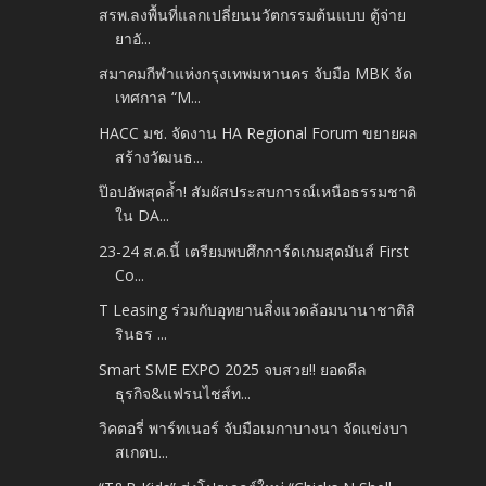
สรพ.ลงพื้นที่แลกเปลี่ยนนวัตกรรมต้นแบบ ตู้จ่าย
ยาอั...
สมาคมกีฬาแห่งกรุงเทพมหานคร จับมือ MBK จัด
เทศกาล “M...
HACC มช. จัดงาน HA Regional Forum ขยายผล
สร้างวัฒนธ...
ป๊อปอัพสุดล้ำ! สัมผัสประสบการณ์เหนือธรรมชาติ
ใน DA...
23-24 ส.ค.นี้ เตรียมพบศึกการ์ดเกมสุดมันส์ First
Co...
T Leasing ร่วมกับอุทยานสิ่งแวดล้อมนานาชาติสิ
รินธร ...
Smart SME EXPO 2025 จบสวย!! ยอดดีล
ธุรกิจ&แฟรนไชส์ท...
วิคตอรี่ พาร์ทเนอร์ จับมือเมกาบางนา จัดแข่งบา
สเกตบ...