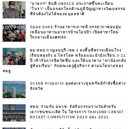
"นายกฯ" ยินดี UNESCO ประกาศขึ้นทะเบียน
"โนรา" เป็นมรดกโลกด้านภูมิปัญญาทางวัฒนธรรม
ที่จับต้องไม่ได้ของมนุษยชาติ
Oppa Daek ร้านอาหารเกาหลี บรรยากาศอบอุ่น
เหมือนมาทานอาหารบ้านโอปป้า เปิดสาขาใหม่
ใจกลางเมือง@MBK
ผอ.สพป.กาญจนบุรี เขต 3 ลงพื้นที่ตรวจเยี่ยมโรง
เรียนหลุงกัง อ.ไทรโยค พร้อมแนะนำนักเรียน 5-11
ปี เข้ารับการฉีดวัคซีน และให้แนวทาง “พาน้องกลับ
สู่ห้องเรียน” กับคณะครูผู้บริหาร ตามนโยบายของ
สพฐ.
OCEAN Property ลุยต่อเจาะขุมทรัพย์กำลังซื้อต่าง
จังหวัด
สทป. ร่วมกับ อพวช. จัดกิจกรรมรางวัลสำหรับ
เยาวชนชนะเลิศ ใน โครงการ THAILAND CANSAT
ROCKET-COMPETITION 2020 และ 2021