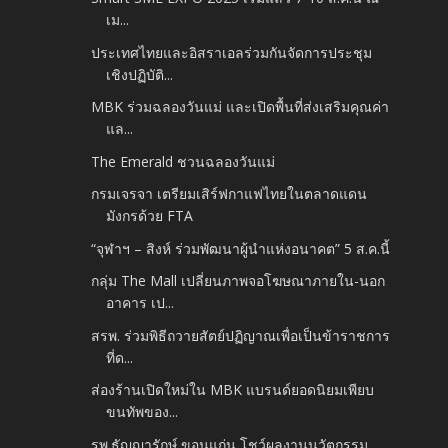
เม...
ประเทศไทยและอิสราเอลร่วมกันจัดการประชุม
เชิงปฏิบัติ...
MBK ร่วมฉลองวันแม่ และเปิดพื้นที่ส่งเสริมคุณค่า
แล...
The Emerald ชวนฉลองวันแม่
กรมเจรจา เตรียมเสิร์ฟกาแฟไทยในตลาดแดน
มังกรด้วย FTA
“จุฬาฯ – สิงห์ ร่วมพัฒนาผู้นำแห่งอนาคต” 5 ส.ค.นี้
กลุ่ม The Mall เปลี่ยนภาพจอโฆษณาภายใน-นอก
อาคาร เป...
สรพ. ร่วมพิธีถวายสัตย์ปฏิญาณเพื่อเป็นข้าราชการ
ที่ด...
ส่องร้านเปิดใหม่ใน MBK แบรนด์ยอดนิยมเพียบ
ขนทัพของ...
รพ.ธัญญารักษ์ ขอนแก่น โชว์ผลงานนวัตกรรม