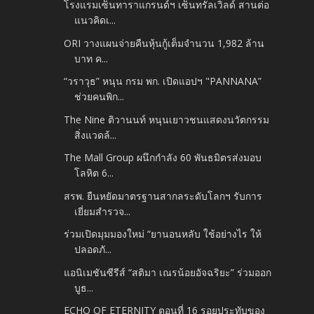
โรงแรมเซ็นทาราแกรนด์ฯ เซ็นทรัลเวิลด์ สานต่อ
แนวคิดเ...
ORI วางแผนจ่ายคืนหุ้นกู้เต็มจำนวน 1,982 ล้าน
บาท ค...
“วราวุธ” หนุน กรม พก. เปิดแอปฯ "PANNANA”
ช่วยคนพิก...
The Nine ติวานนท์ หนุนเยาวชนแสดงนวัตกรรม
สิ่งแวดล้...
The Mall Group ผนึกกำลัง 60 พันธมิตรส่งมอบ
โลหิต 6...
สรพ. ยืนหยัดมาตรฐานสากลระดับโลกฯ รับการ
เยี่ยมสำรวจ...
ร่วมเปิดมุมมองใหม่ “ยานอนหลับ ใช้อย่างไร ให้
ปลอดภั...
แอนิเมชันซีรีส์ “สติมา เณรน้อยอัจฉริยะ” ร่วมออก
บูธ...
ECHO OF ETERNITY ตอนที่ 16 รอยประทับของ