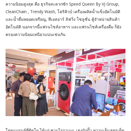
ความนิยมสูงสุด คือ ธุรกิจสะดวกซัก Speed Queen By VJ Group,
CleanChain , Trendy Wash, โคริคิวบ์ เครื่องผลิตน้ำแข็งอัตโนมัติ
และน้ำดื่มหยอดเหรียญ, ทีเอสอาร์ ลิฟวิ่ง โซลูชั่น ตู้จำหน่ายสินค้า
อัตโนมัติ นอกจากนี้แฟรนไชส์อาหาร และแฟรนไชส์เครื่องดื่ม ก็ยัง
ครองความนิยมเหนียวแน่นเช่นกัน
โดยแบรนด์ที่ติดโผ ได้แก่ ซามูไรราเมง, เฮงปังปั๊ว หวานเย็นสูตรเด็ด