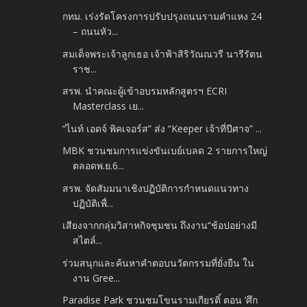
กทม. เร่งรัดโครงการปรับปรุงถนนรามคำแหง 24
– ถนนหัว...
สมเด็จพระเจ้าลูกเธอ เจ้าฟ้าสิริวัณณวรี นารีรัตน
ราช...
สรพ. นำคณะผู้เข้าอบรมหลักสูตรฯ ECRI
Masterclass เย...
“ไนท์ เอดจ์ พิคเจอร์ส” ส่ง “Keeper เจ้าที่ปีศาจ” ...
MBK ชวนชมการแข่งขันเบย์เบลด 2 รายการใหญ่
ตลอดพ.ย.6...
สรพ. จัดสัมมนาเชิงปฏิบัติการกำหนดแนวทาง
ปฏิบัติเพื่...
เสียงจากกลุ่มวิสาหกิจชุมชน ถึงงาน“ช้อปอย่างมี
สไตล์...
ร่วมสนุกและค้นหาคำตอบนวัตกรรมที่ยั่งยืน ใน
งาน Gree...
Paradise Park ชวนชมโขนรามเกียรติ์ ตอน ‘ศึก