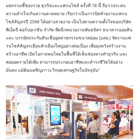
มหกรรมชี้ช่องรวย ธุรกิจและแฟรนไชส์ ครั้งที่ 18 นี้ ถือว่าประสบ
ความสำเร็จเกินความคาดหมาย เรียกว่าเป็นการปิดท้ายงานแฟรน
ไชส์สัญจรปี 2568 ได้อย่างสวยงาม เป็นไปตามความตั้งใจของบริษัท
พีเอ็มจี คอร์ปอเรชั่น จำกัด ที่ผนึกหน่วยงานพันธมิตร ธนาคารออมสิน
และ บรรษัทประกันสินเชื่ออุตสาหกรรมขนาดย่อม (บสย.) จัดงานแฟ
รนไชส์สัญจรเยือนหัวเมืองใหญ่อย่างต่อเนื่อง เพื่อมุ่งหวังสร้างงาน
สร้างอาชีพ เปิดโอกาสคนไทยในพื้นที่ได้เห็นช่องทางทำธุรกิจ และ
ต่อยอดรายได้เพิ่ม สามารถประกอบอาชีพและดำรงชีวิตได้อย่าง
มั่นคง แม้ต้องเผชิญภาวะวิกฤตเศรษฐกิจในปัจจุบัน”