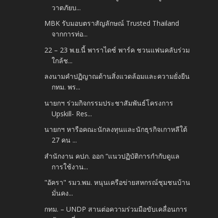
วาตภัยบ...
MBK รับมอบตราสัญลักษณ์ Trusted Thailand
จากการท่อ...
22 – 23 พ.ย.นี้ พาราไดซ์ พาร์ค ชวนแฟนคลับร่วม
ใกล้ช...
ลงนามคำปฏิญาณด้านสิ่งแวดล้อมและความยั่งยืน
กทม. พร...
นายกฯ ร่วมกิจกรรมประชาสัมพันธ์โครงการ
Upskill- Res...
นายกฯ หารือคณะนักลงทุนและนักธุรกิจเกาหลีใต้
27 คน ...
สำนักงาน คปภ. ออก “แนวปฏิบัติการกำกับดูแล
การใช้งาน...
"อัครา" รมว.พม. หนุนเครือข่ายสหกรณ์ชุมชนบ้าน
มั่นคง...
กทม. – UNDP สานต่อความร่วมมือขับเคลื่อนการ