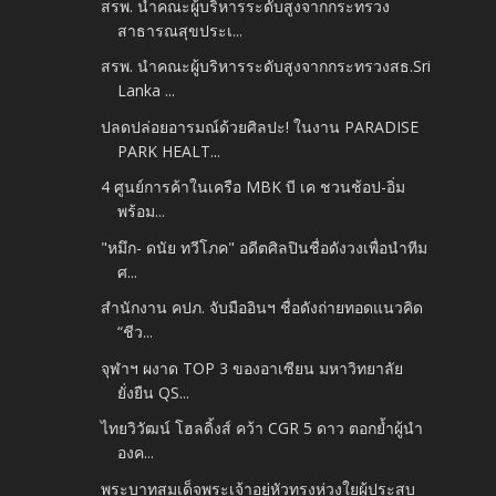
สรพ. นำคณะผู้บริหารระดับสูงจากกระทรวง
สาธารณสุขประเ...
สรพ. นำคณะผู้บริหารระดับสูงจากกระทรวงสธ.Sri
Lanka ...
ปลดปล่อยอารมณ์ด้วยศิลปะ! ในงาน PARADISE
PARK HEALT...
4 ศูนย์การค้าในเครือ MBK บี เค ชวนช้อป-อิ่ม
พร้อม...
"หมึก- ดนัย ทวีโภค" อดีตศิลปินชื่อดังวงเพื่อนำทีม
ศ...
สำนักงาน คปภ. จับมืออินฯ ชื่อดังถ่ายทอดแนวคิด
“ชีว...
จุฬาฯ ผงาด TOP 3 ของอาเซียน มหาวิทยาลัย
ยั่งยืน QS...
ไทยวิวัฒน์ โฮลดิ้งส์ คว้า CGR 5 ดาว ตอกย้ำผู้นำ
องค...
พระบาทสมเด็จพระเจ้าอยู่หัวทรงห่วงใยผู้ประสบ