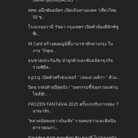
ททท. ผนึกพันธมิตร เปิดเส้นทางมงคล “เที่ยวไทย
50 ชุ...
โรงแรมอวานี รัชดา กรุงเทพฯ เปิดตัวห้องดีลักซ์ซู
พีเ...
M Card สร้างคอมมูนิตี้นานาชาติกลางกรุง ใน
งาน “Expa...
ธนชาตประกันภัย นำลูกค้าและพันธมิตรธุรกิจ
ร่วมพิธีส...
e.p.t.q. เปิดตัวพรีเซนเตอร์ “ เจนเย่ เมธิกา ” ตัวแ...
ปิดฉากส่งท้ายปีสุดปัง ! "มหกรรมชี้ช่องรวยแฟรน
ไชส์@...
FROZEN FANTASIA 2025 ครั้งแรกกับการท่อง 7
อาณาจัก...
“ตลาดนัดคนข่าวบันเทิง” รวมคนข่าวและศิลปิน
ดาราคุณภา...
Paradise Park ชวนช้อป ชิม ของดี ใน“ตลาดนัด