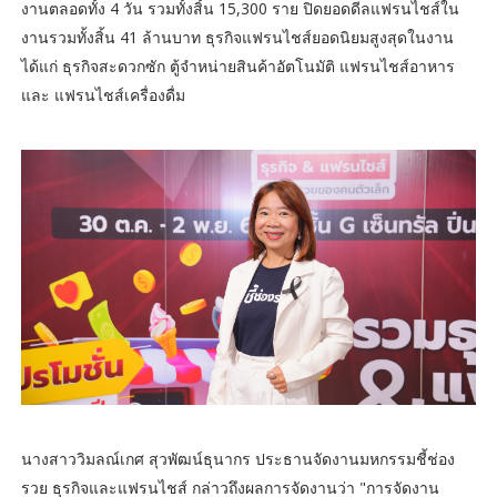
งานตลอดทั้ง 4 วัน รวมทั้งสิ้น 15,300 ราย ปิดยอดดีลแฟรนไชส์ใน
งานรวมทั้งสิ้น 41 ล้านบาท ธุรกิจแฟรนไชส์ยอดนิยมสูงสุดในงาน
ได้แก่ ธุรกิจสะดวกซัก ตู้จำหน่ายสินค้าอัตโนมัติ แฟรนไชส์อาหาร
และ แฟรนไชส์เครื่องดื่ม
นางสาววิมลณ์เกศ สุวพัฒน์ธุนากร ประธานจัดงานมหกรรมชี้ช่อง
รวย ธุรกิจและแฟรนไชส์ กล่าวถึงผลการจัดงานว่า "การจัดงาน