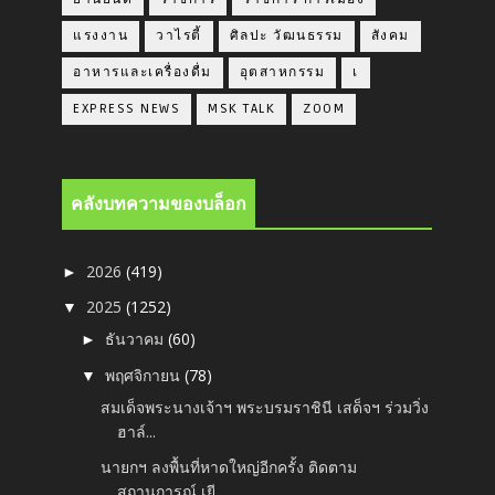
แรงงาน
วาไรตี้
ศิลปะ วัฒนธรรม
สังคม
อาหารและเครื่องดื่ม
อุตสาหกรรม
เ
EXPRESS NEWS
MSK TALK
ZOOM
คลังบทความของบล็อก
2026
(419)
►
2025
(1252)
▼
ธันวาคม
(60)
►
พฤศจิกายน
(78)
▼
สมเด็จพระนางเจ้าฯ พระบรมราชินี เสด็จฯ ร่วมวิ่ง
ฮาล์...
นายกฯ ลงพื้นที่หาดใหญ่อีกครั้ง ติดตาม
สถานการณ์ เยี...