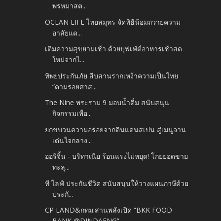
พรหมาสต...
OCEAN LIFE ไทยสมุทร จัดพิธีน้อมถวายความ
อาลัยแด...
เติมความสุขยามเช้า ด้วยบุฟเฟ่ต์อาหารเช้าสด
ใหม่จากไ...
ทิพยประกันภัย สืบสานรากเหง้าความเป็นไทย
“ตามรอยศาส...
The Nine พระราม 9 มอบน้ำดื่ม สนับสนุน
กิจกรรมเพื่อ...
ยกขบวนความอร่อยจากดินแดนสเปน สู่เมนูจาน
เด่นใจกลาง...
ออริจิ้น - บริทาเนีย ร้อนแรงไม่หยุด! โกยยอดขาย
ทะลุ...
ที ไลฟ์ ประกันชีวิต สนับสนุนให้วางแผนภาษีด้วย
ประกั...
CP LAND&กทม.สานพลังเปิด “BKK FOOD
BANK @DINDAENG” ...