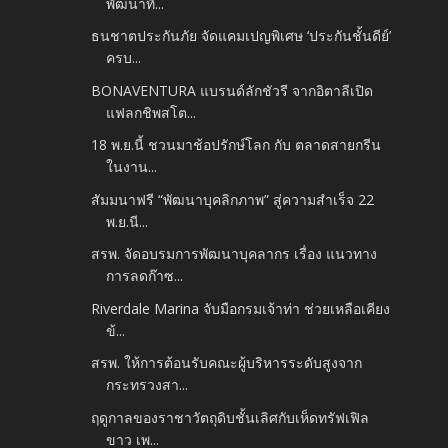
พัฒนาที่...
ธนชาตประกันภัย จัดแคมเปญพิเศษ ‘ประกันชั้นดีย์’
ครบ...
BONAVENTURA แบรนด์ลักชัวรี จากอิตาลีเปิด
แฟลกชิพสโต...
18 พ.ย.นี้ ชวนมาช้อปรักษ์โลก กับ ตลาดสายกรีน
ในงาน...
สัมมนาฟรี “พัฒนาบุคลิกภาพ” สู่ความสำเร็จ 22
พ.ย.นี...
สรพ. จัดอบรมการพัฒนาบุคลากร เรื่อง แนวทาง
การลดก๊าซ...
Riverdale Marina จับมือกรมเจ้าท่า ช่วยเหลือเคียง
ข้...
สรพ. ให้การต้อนรับคณะผู้บริหารระดับสูงจาก
กระทรวงสา...
ฤดูกาลของราชาวัตถุดิบชั้นเลิศกับเห็ดทรัฟเฟิล
ขาว เพ...