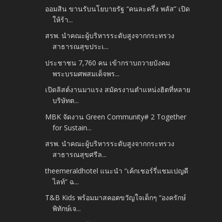
ออมสิน ขานรับนโยบายรัฐ “คนละครึ่ง พลัส” เปิด
ให้ร้า...
สรพ. นำคณะผู้บริหารระดับสูงจากกระทรวง
สาธารณสุขประเ...
ประชาชน 7,760 คน เข้ากราบถวายบังคม
พระบรมศพสมเด็จพร...
เปิดลิสต์งานมาแรง สมัครงานตำแหน่งฮิตที่หลาย
บริษัทต...
MBK จัดงาน Green Community# 2 Together
for Sustain...
สรพ. นำคณะผู้บริหารระดับสูงจากกระทรวง
สาธารณสุขศรีล...
theemeraldhotel แนะนำ “เค้กเชอร์รี่แชมเปญดี
ไลท์” ฉ...
T&B Kids พร้อมมาสคอตขวัญใจเด็กๆ “องครักษ์
พิทักษ์เจ...