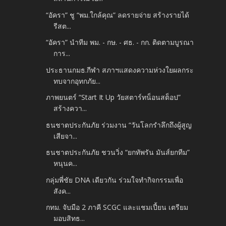
“อัครา” ชู “พม.ใกล้คุณ” ลดรายจ่าย สร้างรายได้
รีสต...
“อัครา” นำทีม พม. - กษ. - ศธ. - กก. ติดตามบูรณา
การ...
ประธานกมธ.กีฬา สภาฯแสดงความห่วงใยผลกระ
ทบจากอุทกภัย...
ภาพยนตร์ “Start It Up วัยสตาร์ทน็อนสต็อป”
สร้างควา...
ธนชาตประกันภัย ร่วมงาน “วันโลกรำลึกถึงผู้สูญ
เสียจา...
ธนชาตประกันภัย ชวนวิ่ง “ยกทัพรัน มันส์ยกทีม”
หนุนค...
กลุ่มพี่ชัย DNA เดียวกัน ร่วมใจทำกิจกรรมเพื่อ
สังค...
กทม. จับมือ 2 ภาคี SCGC และแชมเปี้ยน เตรียม
มอบสิทธ...