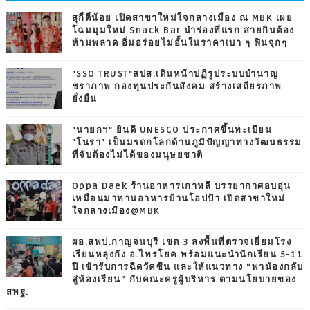
สุกี้ตี๋น้อย เปิดสาขาใหม่ใจกลางเมือง ณ MBK เผย
โฉมมุมใหม่ Snack Bar นำร่องที่แรก สายกินต้อง
ห้ามพลาด อิ่มอร่อยไม่อั้นในราคาเบา ๆ ฟินจุกๆ
"SSO TRUST"สปส.เดินหน้าปฏิรูประบบบำนาญ
ชราภาพ กองทุนประกันสังคม สร้างเสถียรภาพ
ยั่งยืน
"นายกฯ" ยินดี UNESCO ประกาศขึ้นทะเบียน
"โนรา" เป็นมรดกโลกด้านภูมิปัญญาทางวัฒนธรรม
ที่จับต้องไม่ได้ของมนุษยชาติ
Oppa Daek ร้านอาหารเกาหลี บรรยากาศอบอุ่น
เหมือนมาทานอาหารบ้านโอปป้า เปิดสาขาใหม่
ใจกลางเมือง@MBK
ผอ.สพป.กาญจนบุรี เขต 3 ลงพื้นที่ตรวจเยี่ยมโรง
เรียนหลุงกัง อ.ไทรโยค พร้อมแนะนำนักเรียน 5-11
ปี เข้ารับการฉีดวัคซีน และให้แนวทาง “พาน้องกลับ
สู่ห้องเรียน” กับคณะครูผู้บริหาร ตามนโยบายของ
สพฐ.