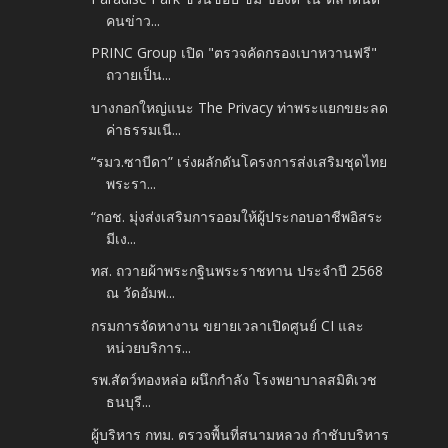
คนข่าว...
PRINC Group เปิด "ตรวจคัดกรองเบาหวานฟรี"
ถวายเป็น...
บางกอกใหญ่แนะ The Privacy ท่าพระแยกขยะลด
ค่าธรรมเนี...
“รมว.ซาบีดา” เร่งผลักดันโครงการส่งเสริมชุดไทย
พระรา...
“กอช. มุ่งส่งเสริมการออมให้ผู้ประกอบอาชีพอิสระ
มีเง...
ทส. ถวายผ้าพระกฐินพระราชทาน ประจำปี 2568
ณ วัดอัมพ...
กรมการจัดหางาน ขยายเวลาเปิดศูนย์ CI และ
หน่วยบริการ...
รพ.สัตว์ทองหล่อ ผนึกกำลัง โรงพยาบาลสมิติเวช
ธนบุรี...
ผู้บริหาร กทม. ตรวจพื้นที่สนามหลวง กำชับบริหาร