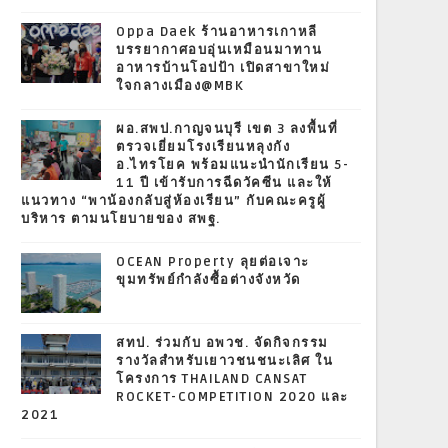
Oppa Daek ร้านอาหารเกาหลี
บรรยากาศอบอุ่นเหมือนมาทาน
อาหารบ้านโอปป้า เปิดสาขาใหม่
ใจกลางเมือง@MBK
ผอ.สพป.กาญจนบุรี เขต 3 ลงพื้นที่
ตรวจเยี่ยมโรงเรียนหลุงกัง
อ.ไทรโยค พร้อมแนะนำนักเรียน 5-
11 ปี เข้ารับการฉีดวัคซีน และให้
แนวทาง “พาน้องกลับสู่ห้องเรียน” กับคณะครูผู้
บริหาร ตามนโยบายของ สพฐ.
OCEAN Property ลุยต่อเจาะ
ขุมทรัพย์กำลังซื้อต่างจังหวัด
สทป. ร่วมกับ อพวช. จัดกิจกรรม
รางวัลสำหรับเยาวชนชนะเลิศ ใน
โครงการ THAILAND CANSAT
ROCKET-COMPETITION 2020 และ
2021