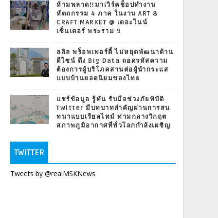
ห้ามพลาด!!มาเวิร์คช็อปทำงาน
หัตถกรรม 4 ภาค ในงาน ART &
CRAFT MARKET @ เดอะไนน์
เซ็นเตอร์ พระราม 9
ลลิล พร็อพเพอร์ตี้ ไม่หยุดพัฒนาด้าน
ดีไซน์ ดึง Big Data ถอดรหัสความ
ต้องการผู้บริโภคสานต่อผู้นำกระแส
แบบบ้านยอดนิยมของไทย
แชร์ข้อมูล รู้ทัน รับมือช่วงภัยพิบัติ
Twitter มีบทบาทสำคัญผ่านการสน
ทนาแบบเรียลไทม์ ท่ามกลางวิกฤต
สภาพภูมิอากาศที่ทั่วโลกกำลังเผชิญ
TWITTER
Tweets by @realMSKNews