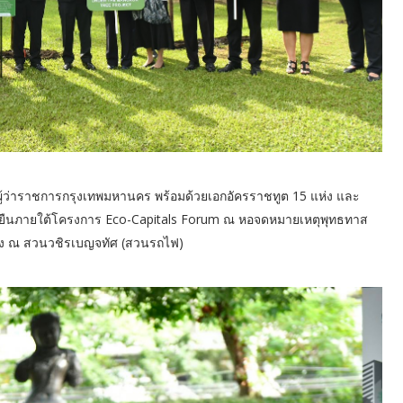
ธุ์ ผู้ว่าราชการกรุงเทพมหานคร พร้อมด้วยเอกอัครราชทูต 15 แห่ง และ
ืนภายใต้โครงการ Eco-Capitals Forum ณ หอจดหมายเหตุพุทธทาส
แดง ณ สวนวชิรเบญจทัศ (สวนรถไฟ)