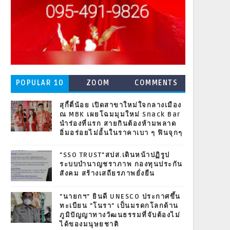
POPULAR 10
ZOOM
COMMENTS
สุกี้ตี๋น้อย เปิดสาขาใหม่ใจกลางเมือง
ณ MBK เผยโฉมมุมใหม่ Snack Bar
นำร่องที่แรก สายกินต้องห้ามพลาด
อิ่มอร่อยไม่อั้นในราคาเบา ๆ ฟินจุกๆ
"SSO TRUST"สปส.เดินหน้าปฏิรูป
ระบบบำนาญชราภาพ กองทุนประกัน
สังคม สร้างเสถียรภาพยั่งยืน
"นายกฯ" ยินดี UNESCO ประกาศขึ้น
ทะเบียน "โนรา" เป็นมรดกโลกด้าน
ภูมิปัญญาทางวัฒนธรรมที่จับต้องไม่
ได้ของมนุษยชาติ