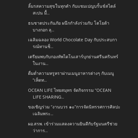
ลิ้มรสความสุขในทุกคำ กับแชมเปญบรั้นช์สไตล์
สเปน มื้...
ธนชาตประกันภัย ผนึกกำลังร่วมกับ โตโยต้า
บางกอก ลุ...
เฉลิมฉลอง World Chocolate Day กับประสบกา
รณ์ทานช็...
เตรียมพบกับกองทัพไดโนเสาร์บุกย่านศรีนครินทร์
ในงาน...
ดื่มด่ำความหรูหราผ่านเมนูอาหารต่างๆ กับเมนู
“เห็ดท...
OCEAN LIFE ไทยสมุทร จัดกิจกรรม “OCEAN
LIFE SHARING...
ขอเชิญร่วม “งานบวร ๑๐”การจัดนิทรรศการศิลปะ
เฉลิมพระ...
ผอ.สรพ. เข้าร่วมแสดงความยินดีกับรัฐมนตรีช่วย
ว่าการ...