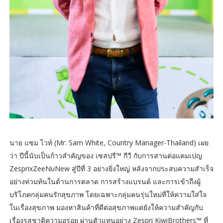
นาย แซม ไวท์ (Mr. Sam White, Country Manager-Thailand) เผย
ว่า ปีนี้นับเป็นก้าวสำคัญของ เซสปรี™ กีวี กับการสานต่อแคมเปญ
ZesprixZeeNuNew สู่ปีที่ 3 อย่างยิ่งใหญ่ หลังจากประสบความสำเร็จ
อย่างท่วมท้นในด้านการตลาด การสร้างแบรนด์ และการเข้าถึงผู้
บริโภคกลุ่มคนรักสุขภาพ โดยเฉพาะกลุ่มคนรุ่นใหม่ที่ให้ความใส่ใจ
ในเรื่องสุขภาพ มองหาสินค้าที่ดีต่อสุขภาพแต่ยังให้ความสำคัญกับ
เรื่องรสชาติความอร่อย ผ่านตัวแทนอย่าง Zespri KiwiBrothers™ ที่