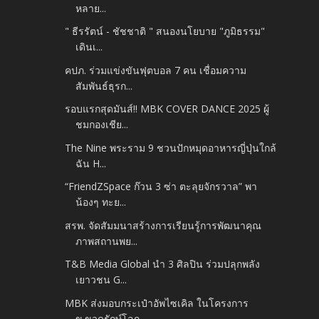
หลาย...
" ธีรรัตน์ - ชัชชาติ " สนองนโยบาย "ภูมิธรรม"
เดินเ...
คปภ. ร่วมแข่งขันฟุตบอล 7 คน เชื่อมความ
สัมพันธ์ธุรก...
รอบแรกสุดมันส์!! MBK COVER DANCE 2025 ผู้
ชมกองเชีย...
The Nine พระราม 9 ชวนปักหมุดอาหารญี่ปุ่นใกล้
ฉัน H...
“FriendZSpace ก๊วน 3 ซ่า ตะลุยจักรวาล” พา
น้องๆ ทะย...
สรพ. จัดสัมมนาสร้างการเรียนรู้การพัฒนาคุณ
ภาพสถานพย...
T&B Media Global นำ 3 ศิลปิน ร่วมปลุกพลัง
เยาวชน G...
MBK ส่งมอบกระเป๋าอัพไซเคิล ในโครงการ
ข.ขวดรักษ์โลก...