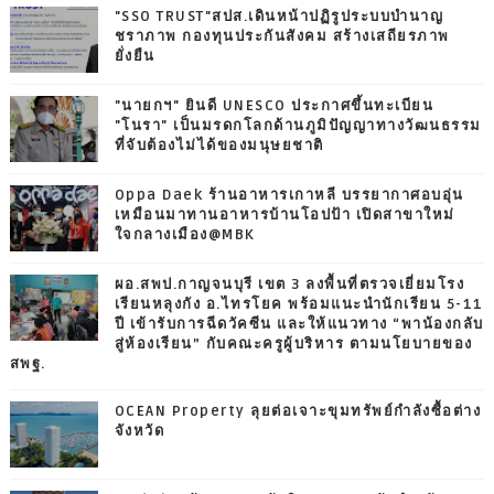
"SSO TRUST"สปส.เดินหน้าปฏิรูประบบบำนาญ
ชราภาพ กองทุนประกันสังคม สร้างเสถียรภาพ
ยั่งยืน
"นายกฯ" ยินดี UNESCO ประกาศขึ้นทะเบียน
"โนรา" เป็นมรดกโลกด้านภูมิปัญญาทางวัฒนธรรม
ที่จับต้องไม่ได้ของมนุษยชาติ
Oppa Daek ร้านอาหารเกาหลี บรรยากาศอบอุ่น
เหมือนมาทานอาหารบ้านโอปป้า เปิดสาขาใหม่
ใจกลางเมือง@MBK
ผอ.สพป.กาญจนบุรี เขต 3 ลงพื้นที่ตรวจเยี่ยมโรง
เรียนหลุงกัง อ.ไทรโยค พร้อมแนะนำนักเรียน 5-11
ปี เข้ารับการฉีดวัคซีน และให้แนวทาง “พาน้องกลับ
สู่ห้องเรียน” กับคณะครูผู้บริหาร ตามนโยบายของ
สพฐ.
OCEAN Property ลุยต่อเจาะขุมทรัพย์กำลังซื้อต่าง
จังหวัด