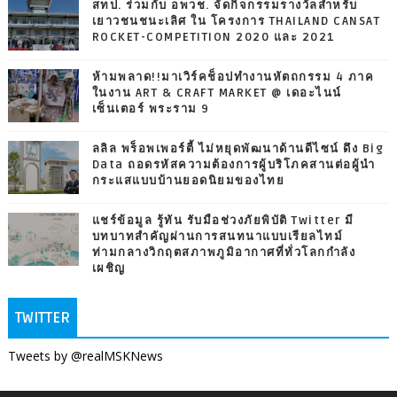
สทป. ร่วมกับ อพวช. จัดกิจกรรมรางวัลสำหรับ
เยาวชนชนะเลิศ ใน โครงการ THAILAND CANSAT
ROCKET-COMPETITION 2020 และ 2021
ห้ามพลาด!!มาเวิร์คช็อปทำงานหัตถกรรม 4 ภาค
ในงาน ART & CRAFT MARKET @ เดอะไนน์
เซ็นเตอร์ พระราม 9
ลลิล พร็อพเพอร์ตี้ ไม่หยุดพัฒนาด้านดีไซน์ ดึง Big
Data ถอดรหัสความต้องการผู้บริโภคสานต่อผู้นำ
กระแสแบบบ้านยอดนิยมของไทย
แชร์ข้อมูล รู้ทัน รับมือช่วงภัยพิบัติ Twitter มี
บทบาทสำคัญผ่านการสนทนาแบบเรียลไทม์
ท่ามกลางวิกฤตสภาพภูมิอากาศที่ทั่วโลกกำลัง
เผชิญ
TWITTER
Tweets by @realMSKNews