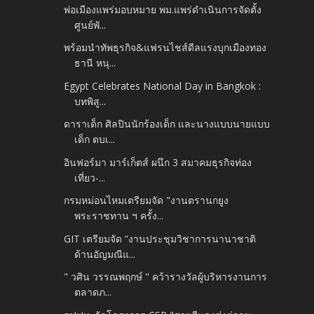
พ่อเมืองแพร่มอบหมาย พม.แพร่ดำเนินการจัดตั้ง
ศูนย์พั...
พร้อมนำทัพธุรกิจ&แฟรนไชส์ดีลแรงบุกเมืองทอง
ธานี หนุ...
Egypt Celebrates National Day in Bangkok :
บทพิสู...
ดาราเด็ก ศิลปินนักร้องเด็ก และนางแบบนายแบบ
เด็ก ตบเ...
อินฟอร์มา มาร์เก็ตส์ ผนึก 3 สมาคมธุรกิจท่อง
เที่ยว-...
กรมหม่อนไหมเตรียมจัด "งานตรานกยูง
พระราชทาน ฯ ครั้ง...
GIT เตรียมจัด “งานประชุมวิชาการนานาชาติ
ด้านอัญมณีแ...
" วศิน วรรณพฤกษ์ " คว้ารางวัลผู้บริหารงานการ
ตลาดภ...