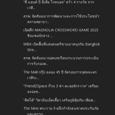
“ที แอนด์ บี มีเดีย โกลบอล” คว้า 4 รางวัล จาก
เวที...
สรพ. จัดสัมมนาการพัฒนาและการใช้ประโยชน์ฯ
สถานพยาบา...
เปิดศึก MAGNOLIA CROSSWORD GAME 2025
ชิงแชมป์กลาง ...
MBK เปิดพื้นที่แห่งดนตรีชวนมาสนุกกับ Bangkok
Stre...
สรพ. จัดสัมมนาถอดบทเรียนกระบวนการประเมิน
การรับรองค...
The Mall กรุ๊ป ฉลอง 45 ปี จัดรอบการกุศลละคร
เวทีระ...
“FriendZSpace ก๊วน 3 ซ่า ตะลุยจักรวาล” เตรียม
ลงจอช...
“คิทโด้” วิตามินเม็ดเคี้ยว เสริมภูมิคุ้มกัน เพิ่มพ...
The Nine พระราม 9 ผนึกกำลังธนชาตประกันภัย
และสภาก...