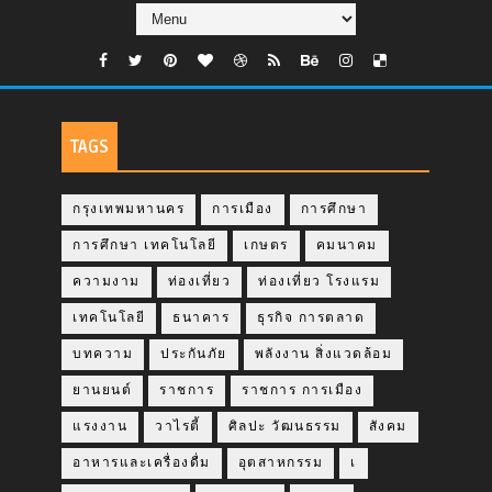
TAGS
กรุงเทพมหานคร
การเมือง
การศึกษา
การศึกษา เทคโนโลยี
เกษตร
คมนาคม
ความงาม
ท่องเที่ยว
ท่องเที่ยว โรงแรม
เทคโนโลยี
ธนาคาร
ธุรกิจ การตลาด
บทความ
ประกันภัย
พลังงาน สิ่งแวดล้อม
ยานยนต์
ราชการ
ราชการ การเมือง
แรงงาน
วาไรตี้
ศิลปะ วัฒนธรรม
สังคม
อาหารและเครื่องดื่ม
อุตสาหกรรม
เ