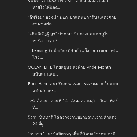
รฟฟท. จัดโครงการ CSR "สายสีแดงส่งต่อลม
หายใจให้น้อง...
“ดีพร้อม” ชูธงนำ ผปก. บุกแดนปลาดิบ แสดงศักย
ภาพซอฟต...
“อธิบดีณัฏฐิญา” นำคณะ บินตรงแดนซามูไร
หารือ Toyo S...
T Leasing จับมือเกียรติชัยบ้านบึงฯ อบรมเยาวชน
โรงเ...
OCEAN LIFE ไทยสมุทร ส่งท้าย Pride Month
สนับสนุนสม...
Four Hand สุนทรียภาพแห่งการผ่อนคลายในแบบ
ฉบับสปาเซ...
“เชลล์ดอน” ตอนที่ 14 “ส่งต่อความสุข” วันอาทิตย์
ที...
ผู้ว่าฯ ชัชชาติ ไล่ตรวจงานขยายถนนรามคำแหง
24 จี้ผู...
"วราวุธ" แจงข้อพิพาทรุกพื้นที่นิคมสร้างตนเองมี