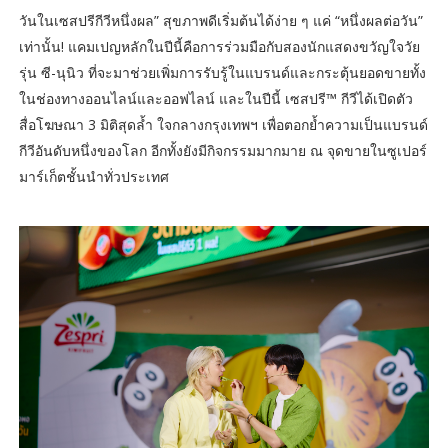
วันในเซสปรีกีวีหนึ่งผล” สุขภาพดีเริ่มต้นได้ง่าย ๆ แค่ “หนึ่งผลต่อวัน”
เท่านั้น! แคมเปญหลักในปีนี้คือการร่วมมือกับสองนักแสดงขวัญใจวัย
รุ่น ซี-นุนิว ที่จะมาช่วยเพิ่มการรับรู้ในแบรนด์และกระตุ้นยอดขายทั้ง
ในช่องทางออนไลน์และออฟไลน์ และในปีนี้ เซสปรี™ กีวีได้เปิดตัว
สื่อโฆษณา 3 มิติสุดล้ำ ใจกลางกรุงเทพฯ เพื่อตอกย้ำความเป็นแบรนด์
กีวีอันดับหนึ่งของโลก อีกทั้งยังมีกิจกรรมมากมาย ณ จุดขายในซูเปอร์
มาร์เก็ตชั้นนำทั่วประเทศ