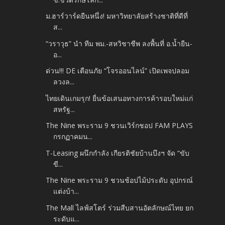
ม.ฮาร์วาร์ดยืนหนึ่ง! มหาวิทยาลัยสร้างชาติที่ดีที่
ส...
“วราวุธ” นำ ทีม พม.-สหวิชาชีพ ลงพื้นที่ อ.น้ำยืน-
อ...
ด่วน!!! DE เตือนภัย “โจรออนไลน์” เปิดเพจปลอม
ลวงล...
ไทยเดินเกมรุก! ยื่นข้อเสนอทางการค้ารอบใหม่แก่
สหรัฐ...
The Nine พระราม 9 ชวนเวิร์กชอป FAM PLAYS
กรกฏาคมน...
T-Leasing ผนึกกำลัง เกียรติชัยบ้านบึงฯ จัด “ขับ
ขี...
The Nine พระราม 9 ชวนช้อปไม้ประดับ อุปกรณ์
แต่งบ้า...
The Mall ไลฟ์สโตร์ ร่วมสืบสานอัตลักษณ์ไทย ยก
ระดับแ...