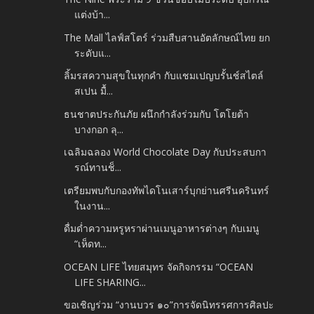
แต่งบ้า...
The Mall ไลฟ์สโตร์ ร่วมสืบสานอัตลักษณ์ไทย ยก
ระดับแ...
ลิ้มรสความสุขในทุกคำ กับแชมเปญบรั้นช์สไตล์
สเปน มื้...
ธนชาตประกันภัย ผนึกกำลังร่วมกับ โตโยต้า
บางกอก ลุ...
เฉลิมฉลอง World Chocolate Day กับประสบกา
รณ์ทานช็...
เตรียมพบกับกองทัพไดโนเสาร์บุกย่านศรีนครินทร์
ในงาน...
ดื่มด่ำความหรูหราผ่านเมนูอาหารต่างๆ กับเมนู
“เห็ดท...
OCEAN LIFE ไทยสมุทร จัดกิจกรรม “OCEAN
LIFE SHARING...
ขอเชิญร่วม “งานบวร ๑๐”การจัดนิทรรศการศิลปะ