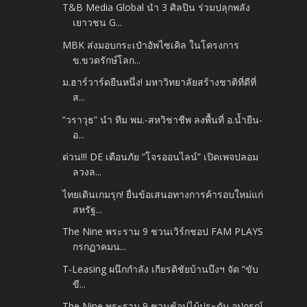
T&B Media Global นำ 3 ศิลปิน ร่วมปลุกพลัง
เยาวชน G...
MBK ส่งมอบกระเป๋าอัพไซเคิล ในโครงการ
ข.ขวดรักษ์โลก...
ม.ฮาร์วาร์ดยืนหนึ่ง! มหาวิทยาลัยสร้างชาติที่ดีที่
ส...
“วราวุธ” นำ ทีม พม.-สหวิชาชีพ ลงพื้นที่ อ.น้ำยืน-
อ...
ด่วน!!! DE เตือนภัย “โจรออนไลน์” เปิดเพจปลอม
ลวงล...
ไทยเดินเกมรุก! ยื่นข้อเสนอทางการค้ารอบใหม่แก่
สหรัฐ...
The Nine พระราม 9 ชวนเวิร์กชอป FAM PLAYS
กรกฏาคมน...
T-Leasing ผนึกกำลัง เกียรติชัยบ้านบึงฯ จัด “ขับ
ขี...
The Nine พระราม 9 ชวนช้อปไม้ประดับ อุปกรณ์