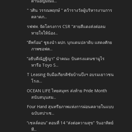
ด้านอัญมณีแ...
" วศิน วรรณพฤกษ์ " คว้ารางวัลผู้บริหารงานการ
ตลาดภ...
รฟฟท. จัดโครงการ CSR "สายสีแดงส่งต่อลม
หายใจให้น้อง...
“ดีพร้อม” ชูธงนำ ผปก. บุกแดนปลาดิบ แสดงศักย
ภาพซอฟต...
“อธิบดีณัฏฐิญา” นำคณะ บินตรงแดนซามูไร
หารือ Toyo S...
T Leasing จับมือเกียรติชัยบ้านบึงฯ อบรมเยาวชน
โรงเ...
OCEAN LIFE ไทยสมุทร ส่งท้าย Pride Month
สนับสนุนสม...
Four Hand สุนทรียภาพแห่งการผ่อนคลายในแบบ
ฉบับสปาเซ...
“เชลล์ดอน” ตอนที่ 14 “ส่งต่อความสุข” วันอาทิตย์
ที...