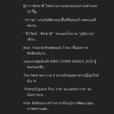
ผู้ว่าฯ ชัชชาติ ไล่ตรวจงานขยายถนนรามคำแหง
24 จี้ผู...
"วราวุธ" แจงข้อพิพาทรุกพื้นที่นิคมสร้างตนเองมี
หลาย...
" ธีรรัตน์ - ชัชชาติ " สนองนโยบาย "ภูมิธรรม"
เดินเ...
คปภ. ร่วมแข่งขันฟุตบอล 7 คน เชื่อมความ
สัมพันธ์ธุรก...
รอบแรกสุดมันส์!! MBK COVER DANCE 2025 ผู้
ชมกองเชีย...
The Nine พระราม 9 ชวนปักหมุดอาหารญี่ปุ่นใกล้
ฉัน H...
“FriendZSpace ก๊วน 3 ซ่า ตะลุยจักรวาล” พา
น้องๆ ทะย...
สรพ. จัดสัมมนาสร้างการเรียนรู้การพัฒนาคุณ
ภาพสถานพย...