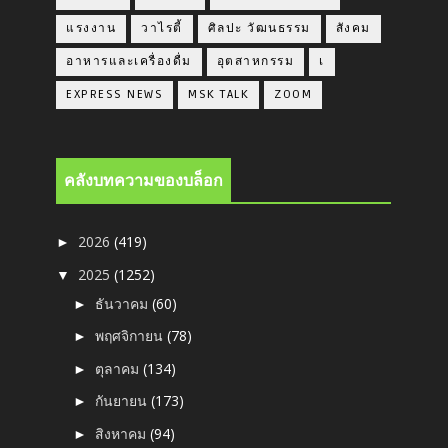
แรงงาน
วาไรตี้
ศิลปะ วัฒนธรรม
สังคม
อาหารและเครื่องดื่ม
อุตสาหกรรม
เ
EXPRESS NEWS
MSK TALK
ZOOM
คลังบทความของบล็อก
2026
(419)
►
2025
(1252)
▼
ธันวาคม
(60)
►
พฤศจิกายน
(78)
►
ตุลาคม
(134)
►
กันยายน
(173)
►
สิงหาคม
(94)
►