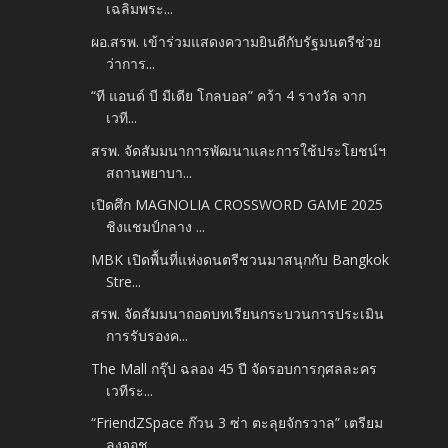
เฉลิมพระ...
ผอ.สรพ. เข้าร่วมแสดงความยินดีกับรัฐมนตรีช่วย
ว่าการ...
“ที แอนด์ บี มีเดีย โกลบอล” คว้า 4 รางวัล จาก
เวที...
สรพ. จัดสัมมนาการพัฒนาและการใช้ประโยชน์ฯ
สถานพยาบา...
เปิดศึก MAGNOLIA CROSSWORD GAME 2025
ชิงแชมป์กลาง ...
MBK เปิดพื้นที่แห่งดนตรีชวนมาสนุกกับ Bangkok
Stre...
สรพ. จัดสัมมนาถอดบทเรียนกระบวนการประเมิน
การรับรองค...
The Mall กรุ๊ป ฉลอง 45 ปี จัดรอบการกุศลละคร
เวทีระ...
“FriendZSpace ก๊วน 3 ซ่า ตะลุยจักรวาล” เตรียม
ลงจอช...