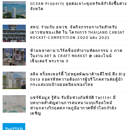
OCEAN Property ลุยต่อเจาะขุมทรัพย์กำลังซื้อต่าง
จังหวัด
สทป. ร่วมกับ อพวช. จัดกิจกรรมรางวัลสำหรับ
เยาวชนชนะเลิศ ใน โครงการ THAILAND CANSAT
ROCKET-COMPETITION 2020 และ 2021
ห้ามพลาด!!มาเวิร์คช็อปทำงานหัตถกรรม 4 ภาค
ในงาน ART & CRAFT MARKET @ เดอะไนน์
เซ็นเตอร์ พระราม 9
ลลิล พร็อพเพอร์ตี้ ไม่หยุดพัฒนาด้านดีไซน์ ดึง Big
Data ถอดรหัสความต้องการผู้บริโภคสานต่อผู้นำ
กระแสแบบบ้านยอดนิยมของไทย
แชร์ข้อมูล รู้ทัน รับมือช่วงภัยพิบัติ Twitter มี
บทบาทสำคัญผ่านการสนทนาแบบเรียลไทม์
ท่ามกลางวิกฤตสภาพภูมิอากาศที่ทั่วโลกกำลัง
เผชิญ
TWITTER