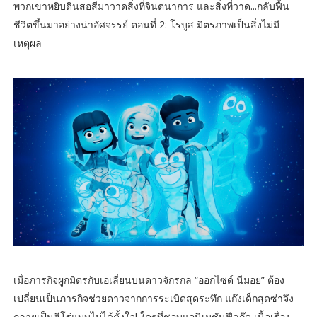
พวกเขาหยิบดินสอสีมาวาดสิ่งที่จินตนาการ และสิ่งที่วาด...กลับฟื้น
ชีวิตขึ้นมาอย่างน่าอัศจรรย์ ตอนที่ 2: โรบูส มิตรภาพเป็นสิ่งไม่มี
เหตุผล
เมื่อภารกิจผูกมิตรกับเอเลี่ยนบนดาวจักรกล “ออกไซด์ นีมอย” ต้อง
เปลี่ยนเป็นภารกิจช่วยดาวจากการระเบิดสุดระทึก แก๊งเด็กสุดซ่าจึง
กลายเป็นฮีโร่แบบไม่ได้ตั้งใจ! ใครที่ชอบแอนิเมชันฟีลกู๊ด เนื้อเรื่อง