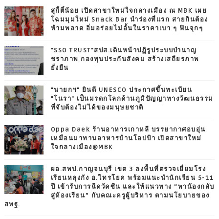
สุกี้ตี๋น้อย เปิดสาขาใหม่ใจกลางเมือง ณ MBK เผย
โฉมมุมใหม่ Snack Bar นำร่องที่แรก สายกินต้อง
ห้ามพลาด อิ่มอร่อยไม่อั้นในราคาเบา ๆ ฟินจุกๆ
"SSO TRUST"สปส.เดินหน้าปฏิรูประบบบำนาญ
ชราภาพ กองทุนประกันสังคม สร้างเสถียรภาพ
ยั่งยืน
"นายกฯ" ยินดี UNESCO ประกาศขึ้นทะเบียน
"โนรา" เป็นมรดกโลกด้านภูมิปัญญาทางวัฒนธรรม
ที่จับต้องไม่ได้ของมนุษยชาติ
Oppa Daek ร้านอาหารเกาหลี บรรยากาศอบอุ่น
เหมือนมาทานอาหารบ้านโอปป้า เปิดสาขาใหม่
ใจกลางเมือง@MBK
ผอ.สพป.กาญจนบุรี เขต 3 ลงพื้นที่ตรวจเยี่ยมโรง
เรียนหลุงกัง อ.ไทรโยค พร้อมแนะนำนักเรียน 5-11
ปี เข้ารับการฉีดวัคซีน และให้แนวทาง “พาน้องกลับ
สู่ห้องเรียน” กับคณะครูผู้บริหาร ตามนโยบายของ
สพฐ.