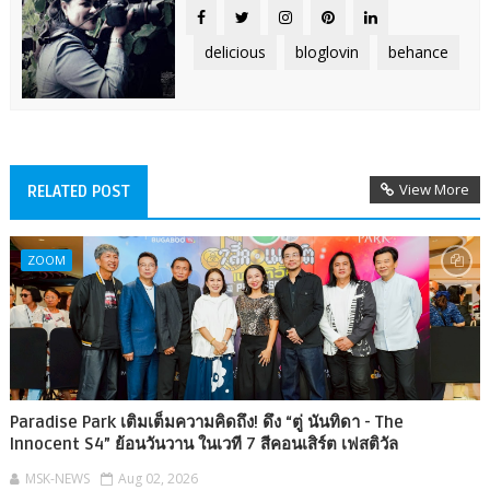
delicious
bloglovin
behance
View More
RELATED POST
ZOOM
Paradise Park เติมเต็มความคิดถึง! ดึง “ตู่ นันทิดา - The
Innocent S4” ย้อนวันวาน ในเวที 7 สีคอนเสิร์ต เฟสติวัล
MSK-NEWS
Aug 02, 2026