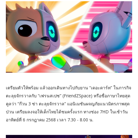
เตรียมตัวให้พร้อม แล้วออกเดินทางไปกับยาน “เดอะดาร์ท” ในภารกิจ
ตะลุยจักรวาลกับ “เฟรนสเปซ” (FriendZSpace) หรือชื่อภาษาไทยสุด
คูลว่า “ก๊วน 3 ซ่า ตะลุยจักรวาล” แอนิเมชันผจญภัยแนวมิตรภาพสุด
ป่วน เตรียมลงจอให้เด็กไทยได้ชมครั้งแรก ทางช่อง 7HD ในเช้าวัน
อาทิตย์ที่ 6 กรกฎาคม 2568 เวลา 7.30 - 8.00 น.