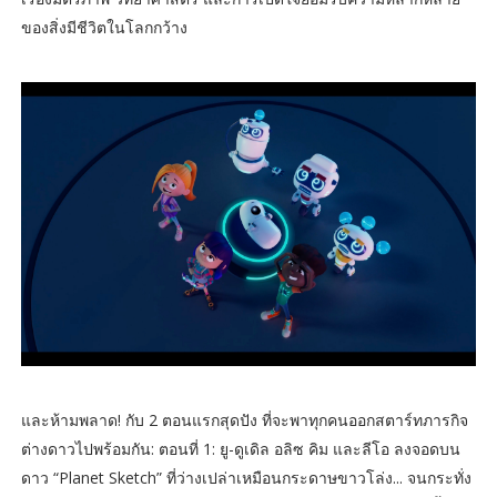
ของสิ่งมีชีวิตในโลกกว้าง
และห้ามพลาด! กับ 2 ตอนแรกสุดปัง ที่จะพาทุกคนออกสตาร์ทภารกิจ
ต่างดาวไปพร้อมกัน: ตอนที่ 1: ยู-ดูเดิล อลิซ คิม และลีโอ ลงจอดบน
ดาว “Planet Sketch” ที่ว่างเปล่าเหมือนกระดาษขาวโล่ง... จนกระทั่ง