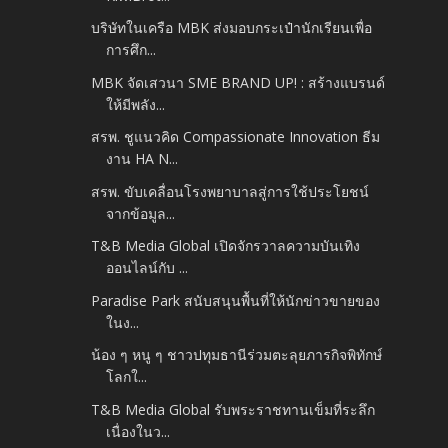
บริษัทในเครือ MBK ส่งมอบกระเป๋านักเรียนเพื่อ
การศึก...
MBK จัดเสวนา SME BRAND UP! : สร้างแบรนด์
ให้มีพลัง...
สรพ. ชูแนวคิด Compassionate Innovation ธีม
งาน HA N...
สรพ. ขับเคลื่อนโรงพยาบาลสู่การใช้ประโยชน์
จากข้อมูล...
T&B Media Global เปิดจักรวาลความบันเทิง
ออนไลน์กับ ...
Paradise Park สนับสนุนพื้นที่ให้นักข่าวขายของ
ในง...
น้อง ๆ หนู ๆ ชาวปทุมธานีร่วมตะลุยภารกิจพิทักษ์
โลกใ...
T&B Media Global รับพระราชทานเข็มที่ระลึก
เนื่องในว...