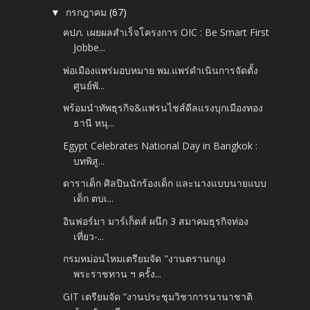
กรกฎาคม
(67)
▼
คปภ. เผยผลสำเร็จโครงการ OIC : Be Smart First
Jobbe...
พ่อเมืองแพร่มอบหมาย พม.แพร่ดำเนินการจัดตั้ง
ศูนย์พั...
พร้อมนำทัพธุรกิจ&แฟรนไชส์ดีลแรงบุกเมืองทอง
ธานี หนุ...
Egypt Celebrates National Day in Bangkok :
บทพิสู...
ดาราเด็ก ศิลปินนักร้องเด็ก และนางแบบนายแบบ
เด็ก ตบเ...
อินฟอร์มา มาร์เก็ตส์ ผนึก 3 สมาคมธุรกิจท่อง
เที่ยว-...
กรมหม่อนไหมเตรียมจัด "งานตรานกยูง
พระราชทาน ฯ ครั้ง...
GIT เตรียมจัด “งานประชุมวิชาการนานาชาติ