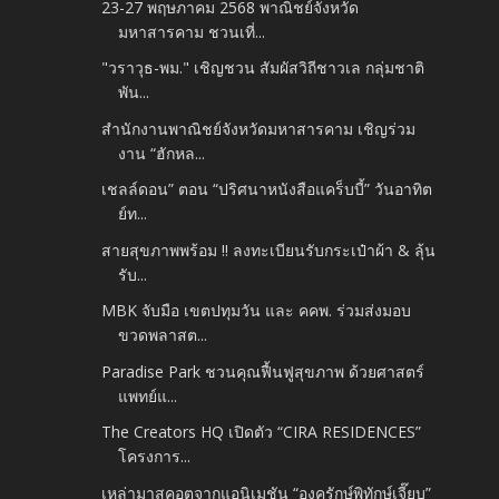
23-27 พฤษภาคม 2568 พาณิชย์จังหวัด
มหาสารคาม ชวนเที่...
"วราวุธ-พม." เชิญชวน สัมผัสวิถีชาวเล กลุ่มชาติ
พัน...
สำนักงานพาณิชย์จังหวัดมหาสารคาม เชิญร่วม
งาน “ฮักหล...
เชลล์ดอน” ตอน “ปริศนาหนังสือแคร็บบี้” วันอาทิต
ย์ท...
สายสุขภาพพร้อม !! ลงทะเบียนรับกระเป๋าผ้า & ลุ้น
รับ...
MBK จับมือ เขตปทุมวัน และ คคพ. ร่วมส่งมอบ
ขวดพลาสต...
Paradise Park ชวนคุณฟื้นฟูสุขภาพ ด้วยศาสตร์
แพทย์แ...
The Creators HQ เปิดตัว “CIRA RESIDENCES”
โครงการ...
เหล่ามาสคอตจากแอนิเมชัน “องครักษ์พิทักษ์เจี๊ยบ”