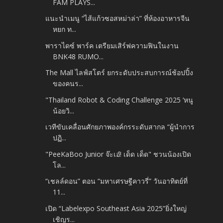
FAM PLAYS...
แนะนำเมนู “ไส้แก้วซอสหม่าล่า” ที่ห้องอาหารจีน
หยก ท...
พาราไดซ์ พาร์ค เตรียมเสิร์ฟความฟินในงาน
BNK48 RUMO...
The Mall ไลฟ์สโตร์ ยกระดับประสบการณ์ช้อปปิ้ง
ของคนร...
"Thailand Robot & Coding Challenge 2025 ‘หนู
น้อยวิ...
เวทีขับเคลื่อนศักยภาพองค์กรระดับสากล “ผู้นําการ
ปฏิ...
"PeeKaBoo Junior จ๊ะเอ๋! เด็ด เด็ด" ชวนน้องเปิด
โล...
“เชลล์ดอน” ตอน “มหาเศรษฐีคาวรี่” วันอาทิตย์ที่
11...
เปิด “Labelexpo Southeast Asia 2025”ยิ่งใหญ่
เชิญร...