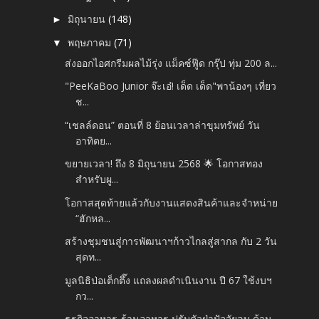
มิถุนายน
(148)
►
พฤษภาคม
(71)
▼
ส่งออกไอศกรีมผลไม้รุ่ง แม็คซ์ฟู๊ด กรุ๊ป ทุ่ม 200 ล...
"PeeKaBoo Junior จ๊ะเอ๋! เด็ด เด็ด"พาน้องๆ เที่ยว
ช...
“เชลล์ดอน” ตอนที่ 8 ย้อนเวลาล่าขุมทรัพย์ วัน
อาทิตย...
ขยายเวลา! ถึง 8 มิถุนายน 2568 🌟 โอกาสทอง
สำหรับผู...
โอกาสสุดท้ายแล้วกับงานแสดงสินค้าและจำหน่าย
“ฮักหล...
สร้างชุมชนสู่การพัฒนาฯก้าวไกลสู่สากล กับ 2 วัน
สุดท...
มูลนิธิป่อเต็กตึ๊ง แถลงผลดำเนินงาน ปี 67 ใช้งบฯ
กว...
ธุรกิจอาหาร-ร้านอาหาร ปรับตัวฝ่าปัจจัยลบ ด้าน