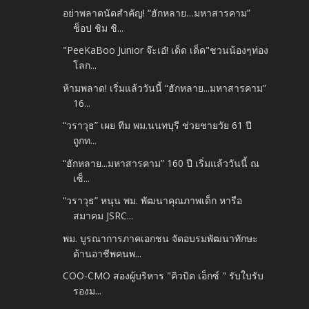
อย่าพลาดนัดสำคัญ! “ฮักหลาย…มหาสารคาม”
ช็อป ชิม ชิ...
"PeeKaBoo Junior จ๊ะเอ๋! เด็ด เด็ด"ชวนน้องๆท่อง
โลก...
ห้ามพลาด! เริ่มแล้ววันนี้ “ฮักหลาย...มหาสารคาม”
16...
“วราวุธ” เผย ทีม พม.นนทบุรี ช่วยชายวัย 61 ปี
ถูกท...
“ฮักหลาย...มหาสารคาม” 160 ปี เริ่มแล้ววันนี้ ณ
เซ็...
“วราวุธ” หนุน พม. พัฒนาคุณภาพเด็ก หารือ
สมาคม JSRC...
พม. บูรณาการภาคเอกชน จัดอบรมพัฒนาทักษะ
ด้านอาชีพคนพ...
COO-CMO สองผู้บริหาร "คิวบิต เอ็กซ์ " รับใบรับ
รองม...