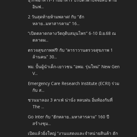
อินฟ...
2 วันสุดท้ายห้ามพลาด! กับ “ฮัก
หลาย...มหาสารคาม” 16...
“เปิดตลาดกลางวัตถุดิบสมุนไพร” 6-10 มิ.ย.68 ณ
ตลาดผ...
ตรวจสุขภาพฟรี! กับ “คาราวานตรวจสุขภาพ 1
ล้านคน” 30...
พม. ปั้นผู้นำเด็ก-เยาวชน “อพม. รุ่นใหม่” New Gen
V...
Emergency Care Research Institute (ECRI) ร่วม
กับ ส...
ชวนมาลอง 3 คาเฟ่ น่านั่ง หลบฝน อิ่มท้องกันที่
The ...
Go Inter กับ “ฮักหลาย...มหาสารคาม” 160 ปี
สร้างชุม...
เปิดแล้วยิ่งใหญ่ “งานแสดงและจำหน่ายสินค้า ฮัก