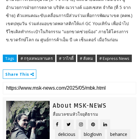
อำนวยการฝ่ายการตลาด บริษัท ณวรางค์ แอสเซสท จำกัด (ที่ 5 จาก
ซ้าย) ตัวแทนคณะขับเคลื่อนการมีส่วนร่วมเพื่อการพัฒนาเขต (คคพ.)
เขตปทุมวัน ร่วมส่งมอบขวดพลาสติกให้แก่ GC Youเทิร์น เพื่อนำไป
รีไซเคิลทำกระเป๋าในกิจกรรม “แยกขวดช่วยน้อง” ภายใต้โครงการ
ข.ขวดรักษ์โลก ณ ศูนย์การค้าเอ็ม บี เค เซ็นเตอร์ เมื่อวันก่อน
Tags
# กรุงเทพมหานคร
# วาไรตี้
# สังคม
# Express News
Share This
About MSK-NEWS
สื่อมวลชนหัวใจยุติธรรม
delicious
bloglovin
behance