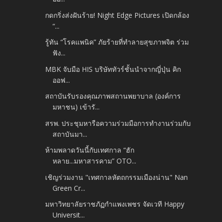
กดกริ่งส่งฝันร้าย! Night Edge Pictures เปิดกล้อง
“...
รู้ทัน “โรคแพนิค” ภัยร้ายที่ทำลายสุขภาพจิต ร่วม
ฟัง...
MBK จับมือ HIS บริษัททัวร์ชั้นนำจากญี่ปุ่น คิก
ออฟ...
สถาบันรับรองคุณภาพสถานพยาบาล (องค์การ
มหาชน) เข้ารั...
สรพ. ประชุมหารือความร่วมมือการทำงานร่วมกับ
สถาบันมา...
ห้ามพลาดวันนี้กับเทศกาล “ฮัก
หลาย...มหาสารคาม” OTO...
เชิญร่วมงาน "เทศกาลหัตถกรรมเมืองน่าน" Nan
Green Cr...
มหาวิทยาลัยราชภัฏกำแพงเพชร จัดเวที Happy
Universit...