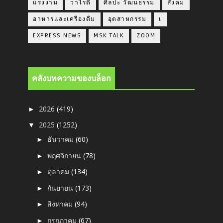
แรงงาน
วาไรตี้
ศิลปะ วัฒนธรรม
สังคม
อาหารและเครื่องดื่ม
อุตสาหกรรม
เ
EXPRESS NEWS
MSK TALK
ZOOM
คลังบทความของบล็อก
2026
(419)
►
2025
(1252)
▼
ธันวาคม
(60)
►
พฤศจิกายน
(78)
►
ตุลาคม
(134)
►
กันยายน
(173)
►
สิงหาคม
(94)
►
กรกฎาคม
(67)
►