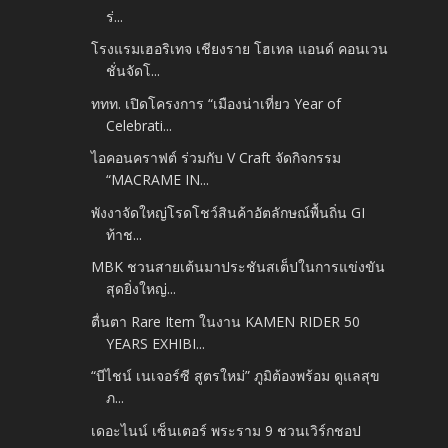
ร่...
โรงแรมเฮอริเทจ เชียงราย โฮเทล แอนด์ คอนเวน
ชั่นจัดโ...
ททท. เปิดโครงการ “เมืองน่าเที่ยว Year of
Celebrati...
ไอคอนคราฟต์ ร่วมกับ V Craft จัดกิจกรรม
“MACRAME IN...
พังงาจัดใหญ่โรดโชว์สินค้าอัตลักษณ์พื้นถิ่น GI
ท้าช...
MBK ชวนสายเต้นมาประชันสเต็ปในการแข่งขัน
สุดยิ่งใหญ่...
ตื่นตา Rare Item ในงาน KAMEN RIDER 50
YEARS EXHIBI...
“บีไชน์ เนเจอร์ซี สูตรใหม่” ภูมิต้องพร้อม ดูแลสุข
ภ...
เดอะไนน์ เซ็นเตอร์ พระราม 9 ชวนเวิร์กชอป