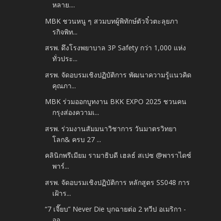
หลาย....
MBK ชวนหนู ๆ สวมบทผู้พิทักษ์ตัวจิ๋วตะลุยภา
รกิจพิท...
สรพ. ดึงโรงพยาบาล 3P Safety กว่า 1,000 แห่ง
ทั่วประ...
สรพ. จัดอบรมเชิงปฏิบัติการ พัฒนาความรู้แนวคิด
คุณภา...
MBK ร่วมออกบูทงาน BKK EXPO 2025 ชวนคน
กรุงส่องความเ...
สรพ. ร่วมงานสัมมนาวิชาการ วันมาตรวิทยา
โลก& ครบ 27 ...
คลินิกพรีเมียม รามาธิบดี เฮลธ์ สเปซ @พาราไดซ์
พาร์...
สรพ. จัดอบรมเชิงปฏิบัติการ หลักสูตร SS048 การ
เฝ้าร...
“7 เจี๊ยบ” Never Die บุกฉายต่อ 2 ทวีป อเมริกา -
ออ...