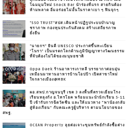
โฉมมุมใหม่ Snack Bar นำร่องที่แรก สายกินต้อง
ห้ามพลาด อิ่มอร่อยไม่อั้นในราคาเบา ๆ ฟินจุกๆ
"SSO TRUST"สปส.เดินหน้าปฏิรูประบบบำนาญ
ชราภาพ กองทุนประกันสังคม สร้างเสถียรภาพ
ยั่งยืน
"นายกฯ" ยินดี UNESCO ประกาศขึ้นทะเบียน
"โนรา" เป็นมรดกโลกด้านภูมิปัญญาทางวัฒนธรรม
ที่จับต้องไม่ได้ของมนุษยชาติ
Oppa Daek ร้านอาหารเกาหลี บรรยากาศอบอุ่น
เหมือนมาทานอาหารบ้านโอปป้า เปิดสาขาใหม่
ใจกลางเมือง@MBK
ผอ.สพป.กาญจนบุรี เขต 3 ลงพื้นที่ตรวจเยี่ยมโรง
เรียนหลุงกัง อ.ไทรโยค พร้อมแนะนำนักเรียน 5-11
ปี เข้ารับการฉีดวัคซีน และให้แนวทาง “พาน้องกลับ
สู่ห้องเรียน” กับคณะครูผู้บริหาร ตามนโยบายของ
สพฐ.
OCEAN Property ลุยต่อเจาะขุมทรัพย์กำลังซื้อต่าง