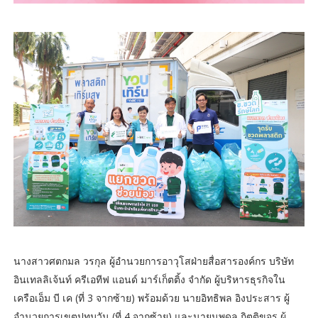
นางสาวศตกมล วรกุล ผู้อำนวยการอาวุโสฝ่ายสื่อสารองค์กร บริษัท
อินเทลลิเจ้นท์ ครีเอทีฟ แอนด์ มาร์เก็ตติ้ง จำกัด ผู้บริหารธุรกิจใน
เครือเอ็ม บี เค (ที่ 3 จากซ้าย) พร้อมด้วย นายอิทธิพล อิงประสาร ผู้
อำนวยการเขตปทุมวัน (ที่ 4 จากซ้าย) และนายนพดล กิตติขจร ผู้