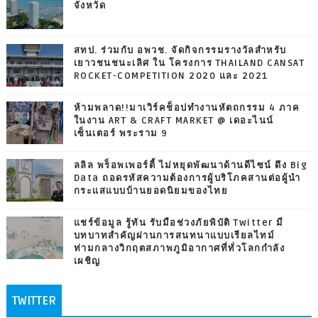
จังหวัด
สทป. ร่วมกับ อพวช. จัดกิจกรรมรางวัลสำหรับ
เยาวชนชนะเลิศ ใน โครงการ THAILAND CANSAT
ROCKET-COMPETITION 2020 และ 2021
ห้ามพลาด!!มาเวิร์คช็อปทำงานหัตถกรรม 4 ภาค
ในงาน ART & CRAFT MARKET @ เดอะไนน์
เซ็นเตอร์ พระราม 9
ลลิล พร็อพเพอร์ตี้ ไม่หยุดพัฒนาด้านดีไซน์ ดึง Big
Data ถอดรหัสความต้องการผู้บริโภคสานต่อผู้นำ
กระแสแบบบ้านยอดนิยมของไทย
แชร์ข้อมูล รู้ทัน รับมือช่วงภัยพิบัติ Twitter มี
บทบาทสำคัญผ่านการสนทนาแบบเรียลไทม์
ท่ามกลางวิกฤตสภาพภูมิอากาศที่ทั่วโลกกำลัง
เผชิญ
TWITTER