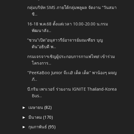
กลุ่มบริษัท SMS ภายใต้กลุ่มพลูผล จัดงาน “วันสมา
ชิ...
16-18 พ.ค.68 ตั้งแต่เวลา 10.00-20.00 น.กรม
พัฒนาสัง...
“ชวน”เปิด”อนุสาวรีย์อาจารย์มณเฑียร บุญ
ตัน”อธิบดี พ...
กรมเจรจาฯเชิญผู้ประกอบการกาแฟไทย! เข้าร่วม
โครงการ...
"PeeKaBoo Junior จ๊ะเอ๋! เด็ด เด็ด" พาน้องๆ ผจญ
ภั...
บี.กริม เพาเวอร์ ร่วมงาน IGNITE Thailand-Korea
Bus...
เมษายน
(82)
►
มีนาคม
(170)
►
กุมภาพันธ์
(95)
►