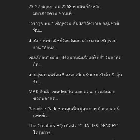
23-27 พฤษภาคม 2568 พาณิชย์จังหวัด
มหาสารคาม ชวนเที่...
"วราวุธ-พม." เชิญชวน สัมผัสวิถีชาวเล กลุ่มชาติ
พัน...
สำนักงานพาณิชย์จังหวัดมหาสารคาม เชิญร่วม
งาน “ฮักหล...
เชลล์ดอน” ตอน “ปริศนาหนังสือแคร็บบี้” วันอาทิต
ย์ท...
สายสุขภาพพร้อม !! ลงทะเบียนรับกระเป๋าผ้า & ลุ้น
รับ...
MBK จับมือ เขตปทุมวัน และ คคพ. ร่วมส่งมอบ
ขวดพลาสต...
Paradise Park ชวนคุณฟื้นฟูสุขภาพ ด้วยศาสตร์
แพทย์แ...
The Creators HQ เปิดตัว “CIRA RESIDENCES”
โครงการ...