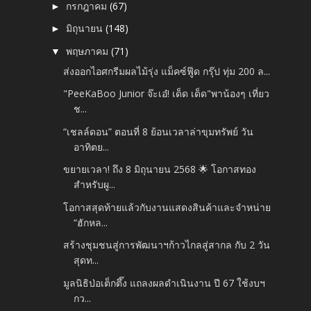
กรกฎาคม
(67)
►
มิถุนายน
(148)
►
พฤษภาคม
(71)
▼
ส่งออกไอศกรีมผลไม้รุ่ง แม็คซ์ฟู๊ด กรุ๊ป ทุ่ม 200 ล...
"PeeKaBoo Junior จ๊ะเอ๋! เด็ด เด็ด"พาน้องๆ เที่ยว
ช...
“เชลล์ดอน” ตอนที่ 8 ย้อนเวลาล่าขุมทรัพย์ วัน
อาทิตย...
ขยายเวลา! ถึง 8 มิถุนายน 2568 🌟 โอกาสทอง
สำหรับผู...
โอกาสสุดท้ายแล้วกับงานแสดงสินค้าและจำหน่าย
“ฮักหล...
สร้างชุมชนสู่การพัฒนาฯก้าวไกลสู่สากล กับ 2 วัน
สุดท...
มูลนิธิป่อเต็กตึ๊ง แถลงผลดำเนินงาน ปี 67 ใช้งบฯ
กว...