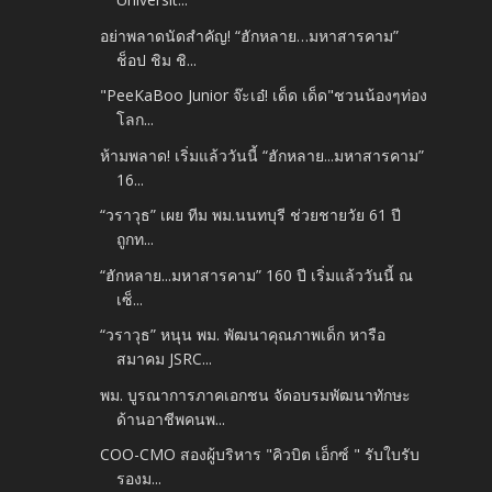
อย่าพลาดนัดสำคัญ! “ฮักหลาย…มหาสารคาม”
ช็อป ชิม ชิ...
"PeeKaBoo Junior จ๊ะเอ๋! เด็ด เด็ด"ชวนน้องๆท่อง
โลก...
ห้ามพลาด! เริ่มแล้ววันนี้ “ฮักหลาย...มหาสารคาม”
16...
“วราวุธ” เผย ทีม พม.นนทบุรี ช่วยชายวัย 61 ปี
ถูกท...
“ฮักหลาย...มหาสารคาม” 160 ปี เริ่มแล้ววันนี้ ณ
เซ็...
“วราวุธ” หนุน พม. พัฒนาคุณภาพเด็ก หารือ
สมาคม JSRC...
พม. บูรณาการภาคเอกชน จัดอบรมพัฒนาทักษะ
ด้านอาชีพคนพ...
COO-CMO สองผู้บริหาร "คิวบิต เอ็กซ์ " รับใบรับ
รองม...