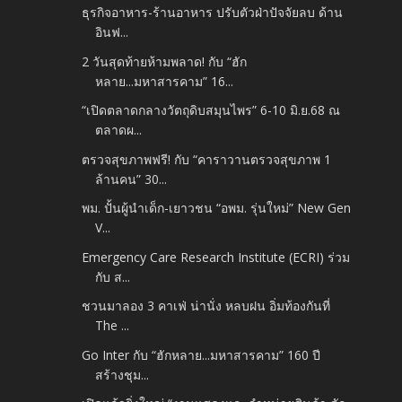
ธุรกิจอาหาร-ร้านอาหาร ปรับตัวฝ่าปัจจัยลบ ด้าน
อินฟ...
2 วันสุดท้ายห้ามพลาด! กับ “ฮัก
หลาย...มหาสารคาม” 16...
“เปิดตลาดกลางวัตถุดิบสมุนไพร” 6-10 มิ.ย.68 ณ
ตลาดผ...
ตรวจสุขภาพฟรี! กับ “คาราวานตรวจสุขภาพ 1
ล้านคน” 30...
พม. ปั้นผู้นำเด็ก-เยาวชน “อพม. รุ่นใหม่” New Gen
V...
Emergency Care Research Institute (ECRI) ร่วม
กับ ส...
ชวนมาลอง 3 คาเฟ่ น่านั่ง หลบฝน อิ่มท้องกันที่
The ...
Go Inter กับ “ฮักหลาย...มหาสารคาม” 160 ปี
สร้างชุม...