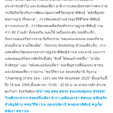
ประชาชนทั่วไป และนักท่องเที่ยว อาทิ การแสดงนิทรรศการพระราช
กรณียกิจเกี่ยวกับการพัฒนาคุณภาพชีวิตกลุ่มชาติพันธุ์ "พลังที่ถูกส่ง
ต่อจากภูเขาถึงทะเล" , การจัดแสดงบ้านจำลองวิถีชีวิตชาติพันธุ์
ชาวเลและมานิ , การจัดแสดงผลิตภัณฑ์จากราษฎรชาติพันธุ์ รวม
กว่า 80 ร้านค้า ทั้งของกิน ของใช้ เครื่องประดับ ของที่ระลึก ,
กิจกรรมส่งเสริมการขาย กับกิจกรรม “ลดแลกแจกแถม แหลงก็จ่าย
หรอยก็จ่าย จ่ายให้เหม็ด” , กิจกรรม Workshop ทำของที่ระลึก , การ
แสดงศิลปวัฒนธรรมจากราษฎรชาติพันธุ์ชาวเล และมานิ และการ
แสดงคอนเสิร์ตจากศิลปินชื่อดัง "ลิลลี่ ได้หมดถ้าสดชื่น" "อานัส
มิวสิครูม" และ "หนังตะลุงน้องเดียว” ขอเชิญชวนพี่น้องประชาชน
และนักท่องเที่ยว ร่วมงาน "ชมวิถีชาวเล ยลเสน่ห์มานิ กับงาน
“Charming of the Sea - Let’s see the Mountain 2025” ตั้งแต่วันนี้
ถึง 18 พ.ค. 2568 ตั้งแต่เวลา 10.00 - 22.00 น. ณ หาดบางสัก อำเภอ
ตะกั่วป่า จังหวัดพังงา
#ข่าวพม #พม #ศรส #esshelpme #5x5ฝ่า
วิกฤติประชากร #พมหนึ่งเดียว #วราวุธศิลปอาชา #ศบปภ #พันธกิจ
สำคัญ9ด้าน #ชมวิถีชาวเล_ยลเสน่ห์มานิ #กลุ่มชาติพันธุ์ #ภูเก็ต
#พังงา #ชาวเล