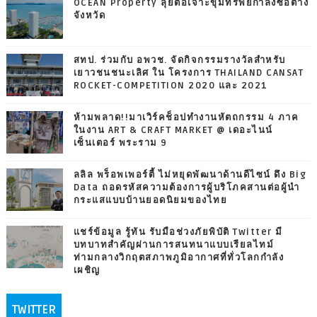
OCEAN Property ลุยต่อเจาะขุมทรัพย์กำลังซื้อต่าง
จังหวัด
สทป. ร่วมกับ อพวช. จัดกิจกรรมรางวัลสำหรับ
เยาวชนชนะเลิศ ใน โครงการ THAILAND CANSAT
ROCKET-COMPETITION 2020 และ 2021
ห้ามพลาด!!มาเวิร์คช็อปทำงานหัตถกรรม 4 ภาค
ในงาน ART & CRAFT MARKET @ เดอะไนน์
เซ็นเตอร์ พระราม 9
ลลิล พร็อพเพอร์ตี้ ไม่หยุดพัฒนาด้านดีไซน์ ดึง Big
Data ถอดรหัสความต้องการผู้บริโภคสานต่อผู้นำ
กระแสแบบบ้านยอดนิยมของไทย
แชร์ข้อมูล รู้ทัน รับมือช่วงภัยพิบัติ Twitter มี
บทบาทสำคัญผ่านการสนทนาแบบเรียลไทม์
ท่ามกลางวิกฤตสภาพภูมิอากาศที่ทั่วโลกกำลัง
เผชิญ
TWITTER