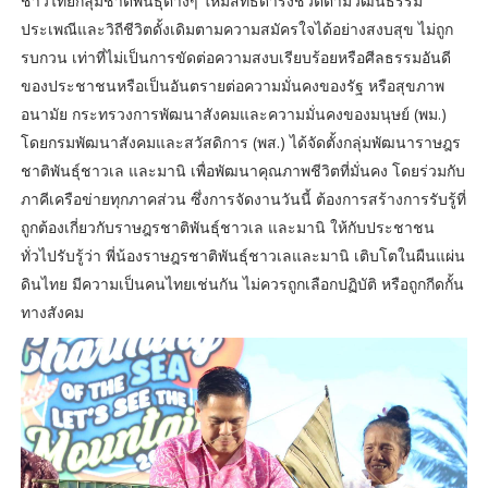
ชาวไทยกลุ่มชาติพันธุ์ต่างๆ ให้มีสิทธิดำรงชีวิตตามวัฒนธรรม
ประเพณีและวิถีชีวิตดั้งเดิมตามความสมัครใจได้อย่างสงบสุข ไม่ถูก
รบกวน เท่าที่ไม่เป็นการขัดต่อความสงบเรียบร้อยหรือศีลธรรมอันดี
ของประชาชนหรือเป็นอันตรายต่อความมั่นคงของรัฐ หรือสุขภาพ
อนามัย กระทรวงการพัฒนาสังคมและความมั่นคงของมนุษย์ (พม.)
โดยกรมพัฒนาสังคมและสวัสดิการ (พส.) ได้จัดตั้งกลุ่มพัฒนาราษฎร
ชาติพันธุ์ชาวเล และมานิ เพื่อพัฒนาคุณภาพชีวิตที่มั่นคง โดยร่วมกับ
ภาคีเครือข่ายทุกภาคส่วน ซึ่งการจัดงานวันนี้ ต้องการสร้างการรับรู้ที่
ถูกต้องเกี่ยวกับราษฎรชาติพันธุ์ชาวเล และมานิ ให้กับประชาชน
ทั่วไปรับรู้ว่า พี่น้องราษฎรชาติพันธุ์ชาวเลและมานิ เติบโตในผืนแผ่น
ดินไทย มีความเป็นคนไทยเช่นกัน ไม่ควรถูกเลือกปฏิบัติ หรือถูกกีดกั้น
ทางสังคม