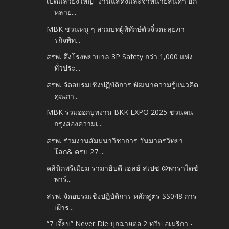
เปิดแล้วยิ่งใหญ่ “งานแสดงและจำหน่ายสินค้า ฮัก
หลาย....
MBK ชวนหนู ๆ สวมบทผู้พิทักษ์ตัวจิ๋วตะลุยภา
รกิจพิท...
สรพ. ดึงโรงพยาบาล 3P Safety กว่า 1,000 แห่ง
ทั่วประ...
สรพ. จัดอบรมเชิงปฏิบัติการ พัฒนาความรู้แนวคิด
คุณภา...
MBK ร่วมออกบูทงาน BKK EXPO 2025 ชวนคน
กรุงส่องความเ...
สรพ. ร่วมงานสัมมนาวิชาการ วันมาตรวิทยา
โลก& ครบ 27 ...
คลินิกพรีเมียม รามาธิบดี เฮลธ์ สเปซ @พาราไดซ์
พาร์...
สรพ. จัดอบรมเชิงปฏิบัติการ หลักสูตร SS048 การ
เฝ้าร...
“7 เจี๊ยบ” Never Die บุกฉายต่อ 2 ทวีป อเมริกา -