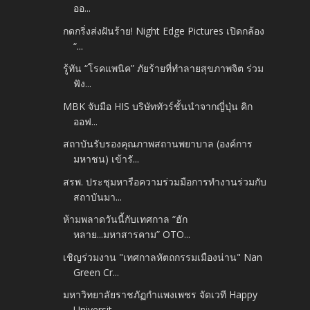
ออ...
กดกริ่งส่งฝันร้าย! Night Edge Pictures เปิดกล้อง
“...
รู้ทัน “โรคแพนิค” ภัยร้ายที่ทำลายสุขภาพจิต ร่วม
ฟัง...
MBK จับมือ HIS บริษัททัวร์ชั้นนำจากญี่ปุ่น คิก
ออฟ...
สถาบันรับรองคุณภาพสถานพยาบาล (องค์การ
มหาชน) เข้ารั...
สรพ. ประชุมหารือความร่วมมือการทำงานร่วมกับ
สถาบันมา...
ห้ามพลาดวันนี้กับเทศกาล “ฮัก
หลาย...มหาสารคาม” OTO...
เชิญร่วมงาน "เทศกาลหัตถกรรมเมืองน่าน" Nan
Green Cr...
มหาวิทยาลัยราชภัฏกำแพงเพชร จัดเวที Happy
Universit...