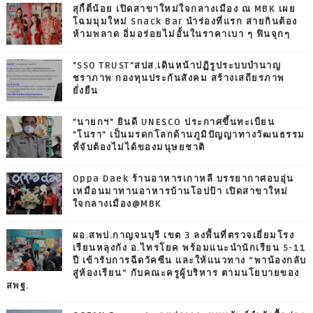
สุกี้ตี๋น้อย เปิดสาขาใหม่ใจกลางเมือง ณ MBK เผย
โฉมมุมใหม่ Snack Bar นำร่องที่แรก สายกินต้อง
ห้ามพลาด อิ่มอร่อยไม่อั้นในราคาเบา ๆ ฟินจุกๆ
"SSO TRUST"สปส.เดินหน้าปฏิรูประบบบำนาญ
ชราภาพ กองทุนประกันสังคม สร้างเสถียรภาพ
ยั่งยืน
"นายกฯ" ยินดี UNESCO ประกาศขึ้นทะเบียน
"โนรา" เป็นมรดกโลกด้านภูมิปัญญาทางวัฒนธรรม
ที่จับต้องไม่ได้ของมนุษยชาติ
Oppa Daek ร้านอาหารเกาหลี บรรยากาศอบอุ่น
เหมือนมาทานอาหารบ้านโอปป้า เปิดสาขาใหม่
ใจกลางเมือง@MBK
ผอ.สพป.กาญจนบุรี เขต 3 ลงพื้นที่ตรวจเยี่ยมโรง
เรียนหลุงกัง อ.ไทรโยค พร้อมแนะนำนักเรียน 5-11
ปี เข้ารับการฉีดวัคซีน และให้แนวทาง “พาน้องกลับ
สู่ห้องเรียน” กับคณะครูผู้บริหาร ตามนโยบายของ
สพฐ.