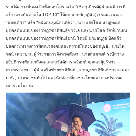
รายได้อย่างมั่นคง อีกทั้งมอบโล่รางวัล "เชิดชูเกียรติผู้นำคนพิการที่
สร้างแรงบันดาลใจ TOP 10" ให้แก่ นายบัญญัติ สุวรรณแว่นทอง
"น้องเดียว" หรือ "หนังตะลุงน้องเดียว" , นางแสงโสม หาญทะเล
บุคคลต้นแบบของราษฎรชาติพันธุ์ชาวเล และนายโชค รักษ์ป่าบอน
บุคคลต้นแบบของราษฎรชาติพันธุ์มานิ โดยมี นายอนุกูล ปีดแก้ว
ปลัดกระทรวงการพัฒนาสังคมและความมั่นคงของมนุษย์ , นายไพ
รัตน์ เพชรยวน ผู้ว่าราชการจังหวัดพังงา , นายกันตพงศ์ รังษีสว่าง
อธิบดีกรมพัฒนาสังคมและสวัสดิการ พร้อมด้วยคณะผู้บริหาร
กระทรวง พม. , ผู้นำเครือข่ายชาติพันธุ์ , ราษฎรชาติพันธุ์ชาวเล และ
มานิ , ประชาชนทั่วไป และนักท่องเที่ยวชาวไทยและต่างประเทศ
เข้าร่วมในงาน