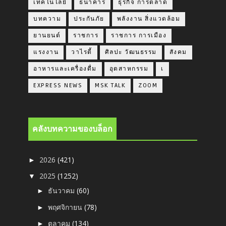
เทคโนโลยี
ธนาคาร
ธุรกิจ การตลาด
บทความ
ประกันภัย
พลังงาน สิ่งแวดล้อม
ยานยนต์
ราชการ
ราชการ การเมือง
แรงงาน
วาไรตี้
ศิลปะ วัฒนธรรม
สังคม
อาหารและเครื่องดื่ม
อุตสาหกรรม
เ
EXPRESS NEWS
MSK TALK
ZOOM
คลังบทความของบล็อก
2026
(421)
►
2025
(1252)
▼
ธันวาคม
(60)
►
พฤศจิกายน
(78)
►
ตุลาคม
(134)
►