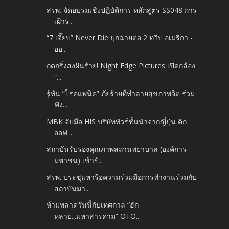
สรพ. จัดอบรมเชิงปฏิบัติการ หลักสูตร SS048 การ
เฝ้าร...
“7 เจี๊ยบ” Never Die บุกฉายต่อ 2 ทวีป อเมริกา -
ออ...
กดกริ่งส่งฝันร้าย! Night Edge Pictures เปิดกล้อง
“...
รู้ทัน “โรคแพนิค” ภัยร้ายที่ทำลายสุขภาพจิต ร่วม
ฟัง...
MBK จับมือ HIS บริษัททัวร์ชั้นนำจากญี่ปุ่น คิก
ออฟ...
สถาบันรับรองคุณภาพสถานพยาบาล (องค์การ
มหาชน) เข้ารั...
สรพ. ประชุมหารือความร่วมมือการทำงานร่วมกับ
สถาบันมา...
ห้ามพลาดวันนี้กับเทศกาล “ฮัก
หลาย...มหาสารคาม” OTO...