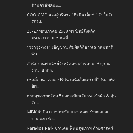
ด้านอาชีพคนพ...
COO-CMO สองผู้บริหาร "คิวบิต เอ็กซ์ " รับใบรับ
รองม...
23-27 พฤษภาคม 2568 พาณิชย์จังหวัด
มหาสารคาม ชวนเที่...
"วราวุธ-พม." เชิญชวน สัมผัสวิถีชาวเล กลุ่มชาติ
พัน...
สำนักงานพาณิชย์จังหวัดมหาสารคาม เชิญร่วม
งาน “ฮักหล...
เชลล์ดอน” ตอน “ปริศนาหนังสือแคร็บบี้” วันอาทิต
ย์ท...
สายสุขภาพพร้อม !! ลงทะเบียนรับกระเป๋าผ้า & ลุ้น
รับ...
MBK จับมือ เขตปทุมวัน และ คคพ. ร่วมส่งมอบ
ขวดพลาสต...
Paradise Park ชวนคุณฟื้นฟูสุขภาพ ด้วยศาสตร์