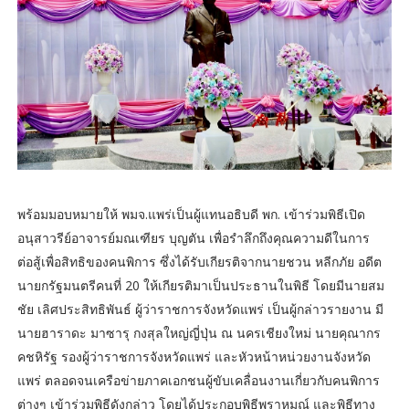
พร้อมมอบหมายให้ พมจ.แพร่เป็นผู้แทนอธิบดี พก. เข้าร่วมพิธีเปิด
อนุสาวรีย์อาจารย์มณเฑียร บุญตัน เพื่อรำลึกถึงคุณความดีในการ
ต่อสู้เพื่อสิทธิของคนพิการ ซึ่งได้รับเกียรติจากนายชวน หลีกภัย อดีต
นายกรัฐมนตรีคนที่ 20 ให้เกียรติมาเป็นประธานในพิธี โดยมีนายสม
ชัย เลิศประสิทธิพันธ์ ผู้ว่าราชการจังหวัดแพร่ เป็นผู้กล่าวรายงาน มี
นายฮาราดะ มาซารุ กงสุลใหญ่ญี่ปุ่น ณ นครเชียงใหม่ นายคุณากร
คชหิรัฐ รองผู้ว่าราชการจังหวัดแพร่ และหัวหน้าหน่วยงานจังหวัด
แพร่ ตลอดจนเครือข่ายภาคเอกชนผู้ขับเคลื่อนงานเกี่ยวกับคนพิการ
ต่างๆ เข้าร่วมพิธีดังกล่าว โดยได้ประกอบพิธีพราหมณ์ และพิธีทาง