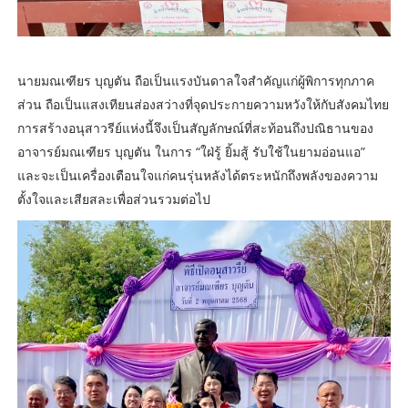
นายมณเฑียร บุญตัน ถือเป็นแรงบันดาลใจสำคัญแก่ผู้พิการทุกภาค
ส่วน ถือเป็นแสงเทียนส่องสว่างที่จุดประกายความหวังให้กับสังคมไทย
การสร้างอนุสาวรีย์แห่งนี้จึงเป็นสัญลักษณ์ที่สะท้อนถึงปณิธานของ
อาจารย์มณเฑียร บุญตัน ในการ “ใฝ่รู้ ยิ้มสู้ รับใช้ในยามอ่อนแอ”
และจะเป็นเครื่องเตือนใจแก่คนรุ่นหลังได้ตระหนักถึงพลังของความ
ตั้งใจและเสียสละเพื่อส่วนรวมต่อไป