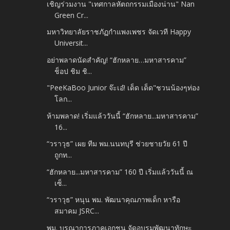
เชิญร่วมงาน "เทศกาลหัตถกรรมเมืองน่าน" Nan
Green Cr...
มหาวิทยาลัยราชภัฏกำแพงเพชร จัดเวที Happy
Universit...
อย่าพลาดนัดสำคัญ! “ฮักหลาย…มหาสารคาม”
ช็อป ชิม ชิ...
"PeeKaBoo Junior จ๊ะเอ๋! เด็ด เด็ด"ชวนน้องๆท่อง
โลก...
ห้ามพลาด! เริ่มแล้ววันนี้ “ฮักหลาย...มหาสารคาม”
16...
“วราวุธ” เผย ทีม พม.นนทบุรี ช่วยชายวัย 61 ปี
ถูกท...
“ฮักหลาย...มหาสารคาม” 160 ปี เริ่มแล้ววันนี้ ณ
เซ็...
“วราวุธ” หนุน พม. พัฒนาคุณภาพเด็ก หารือ
สมาคม JSRC...
พม. บูรณาการภาคเอกชน จัดอบรมพัฒนาทักษะ