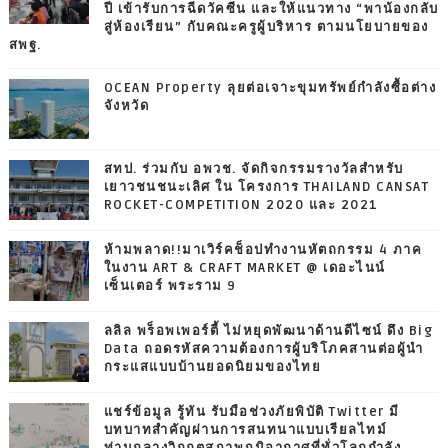
ปี เข้ารับการฉีดวัคซีน และให้แนวทาง “พาน้องกลับ
สู่ห้องเรียน” กับคณะครูผู้บริหาร ตามนโยบายของ
สพฐ.
OCEAN Property ลุยต่อเจาะขุมทรัพย์กำลังซื้อต่าง
จังหวัด
สทป. ร่วมกับ อพวช. จัดกิจกรรมรางวัลสำหรับ
เยาวชนชนะเลิศ ใน โครงการ THAILAND CANSAT
ROCKET-COMPETITION 2020 และ 2021
ห้ามพลาด!!มาเวิร์คช็อปทำงานหัตถกรรม 4 ภาค
ในงาน ART & CRAFT MARKET @ เดอะไนน์
เซ็นเตอร์ พระราม 9
ลลิล พร็อพเพอร์ตี้ ไม่หยุดพัฒนาด้านดีไซน์ ดึง Big
Data ถอดรหัสความต้องการผู้บริโภคสานต่อผู้นำ
กระแสแบบบ้านยอดนิยมของไทย
แชร์ข้อมูล รู้ทัน รับมือช่วงภัยพิบัติ Twitter มี
บทบาทสำคัญผ่านการสนทนาแบบเรียลไทม์
ท่ามกลางวิกฤตสภาพภูมิอากาศที่ทั่วโลกกำลัง