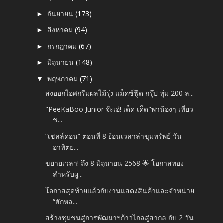
กันยายน
(173)
►
สิงหาคม
(94)
►
กรกฎาคม
(67)
►
มิถุนายน
(148)
►
พฤษภาคม
(71)
▼
ส่งออกไอศกรีมผลไม้รุ่ง แม็คซ์ฟู๊ด กรุ๊ป ทุ่ม 200 ล...
"PeeKaBoo Junior จ๊ะเอ๋! เด็ด เด็ด"พาน้องๆ เที่ยว
ช...
“เชลล์ดอน” ตอนที่ 8 ย้อนเวลาล่าขุมทรัพย์ วัน
อาทิตย...
ขยายเวลา! ถึง 8 มิถุนายน 2568 🌟 โอกาสทอง
สำหรับผู...
โอกาสสุดท้ายแล้วกับงานแสดงสินค้าและจำหน่าย
“ฮักหล...
สร้างชุมชนสู่การพัฒนาฯก้าวไกลสู่สากล กับ 2 วัน