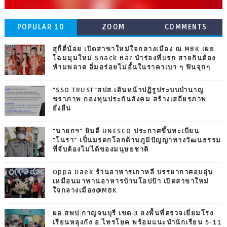
POPULAR 10
ZOOM
COMMENTS
สุกี้ตี๋น้อย เปิดสาขาใหม่ใจกลางเมือง ณ MBK เผย
โฉมมุมใหม่ Snack Bar นำร่องที่แรก สายกินต้อง
ห้ามพลาด อิ่มอร่อยไม่อั้นในราคาเบา ๆ ฟินจุกๆ
"SSO TRUST"สปส.เดินหน้าปฏิรูประบบบำนาญ
ชราภาพ กองทุนประกันสังคม สร้างเสถียรภาพ
ยั่งยืน
"นายกฯ" ยินดี UNESCO ประกาศขึ้นทะเบียน
"โนรา" เป็นมรดกโลกด้านภูมิปัญญาทางวัฒนธรรม
ที่จับต้องไม่ได้ของมนุษยชาติ
Oppa Daek ร้านอาหารเกาหลี บรรยากาศอบอุ่น
เหมือนมาทานอาหารบ้านโอปป้า เปิดสาขาใหม่
ใจกลางเมือง@MBK
ผอ.สพป.กาญจนบุรี เขต 3 ลงพื้นที่ตรวจเยี่ยมโรง
เรียนหลุงกัง อ.ไทรโยค พร้อมแนะนำนักเรียน 5-11