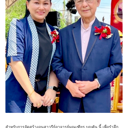
สำหรับการจัดสร้างอนุสาวรีย์อาจารย์มณเฑียร บุญตัน นี้ เพื่อรำลึก