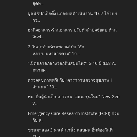
สุดท...
มูลนิธิป่อเต็กตึ๊ง แถลงผลดำเนินงาน ปี 67 ใช้งบฯ
กว...
ธุรกิจอาหาร-ร้านอาหาร ปรับตัวฝ่าปัจจัยลบ ด้าน
อินฟ...
2 วันสุดท้ายห้ามพลาด! กับ “ฮัก
หลาย...มหาสารคาม” 16...
“เปิดตลาดกลางวัตถุดิบสมุนไพร” 6-10 มิ.ย.68 ณ
ตลาดผ...
ตรวจสุขภาพฟรี! กับ “คาราวานตรวจสุขภาพ 1
ล้านคน” 30...
พม. ปั้นผู้นำเด็ก-เยาวชน “อพม. รุ่นใหม่” New Gen
V...
Emergency Care Research Institute (ECRI) ร่วม
กับ ส...
ชวนมาลอง 3 คาเฟ่ น่านั่ง หลบฝน อิ่มท้องกันที่
The ...