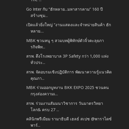
Go Inter กับ “ฮักหลาย...มหาสารคาม” 160 ปี
สร้างชุม...
เปิดแล้วยิ่งใหญ่ “งานแสดงและจำหน่ายสินค้า ฮัก
หลาย....
MBK ชวนหนู ๆ สวมบทผู้พิทักษ์ตัวจิ๋วตะลุยภา
รกิจพิท...
สรพ. ดึงโรงพยาบาล 3P Safety กว่า 1,000 แห่ง
ทั่วประ...
สรพ. จัดอบรมเชิงปฏิบัติการ พัฒนาความรู้แนวคิด
คุณภา...
MBK ร่วมออกบูทงาน BKK EXPO 2025 ชวนคน
กรุงส่องความเ...
สรพ. ร่วมงานสัมมนาวิชาการ วันมาตรวิทยา
โลก& ครบ 27 ...
คลินิกพรีเมียม รามาธิบดี เฮลธ์ สเปซ @พาราไดซ์
พาร์...