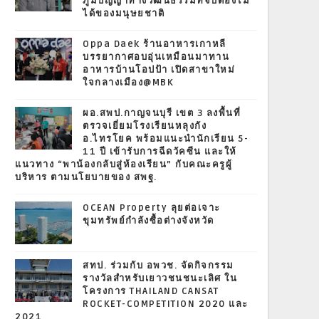
ภูมิปัญญาทางวัฒนธรรมที่จับต้องไม่
ได้ของมนุษยชาติ
Oppa Daek ร้านอาหารเกาหลี
บรรยากาศอบอุ่นเหมือนมาทาน
อาหารบ้านโอปป้า เปิดสาขาใหม่
ใจกลางเมือง@MBK
ผอ.สพป.กาญจนบุรี เขต 3 ลงพื้นที่
ตรวจเยี่ยมโรงเรียนหลุงกัง
อ.ไทรโยค พร้อมแนะนำนักเรียน 5-
11 ปี เข้ารับการฉีดวัคซีน และให้
แนวทาง “พาน้องกลับสู่ห้องเรียน” กับคณะครูผู้
บริหาร ตามนโยบายของ สพฐ.
OCEAN Property ลุยต่อเจาะ
ขุมทรัพย์กำลังซื้อต่างจังหวัด
สทป. ร่วมกับ อพวช. จัดกิจกรรม
รางวัลสำหรับเยาวชนชนะเลิศ ใน
โครงการ THAILAND CANSAT
ROCKET-COMPETITION 2020 และ
2021