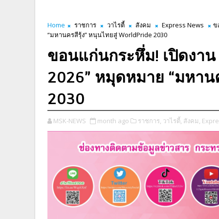
Home
ราชการ
วาไรตี้
สังคม
Express News
ข
“มหานครสีรุ้ง” หนุนไทยสู่ WorldPride 2030
ขอนแก่นกระหึ่ม! เปิดงาน
2026” หมุดหมาย “มหานครส
2030
MSK-NEWS
month ago
ราชการ,
วาไรตี้,
สังคม,
Expre