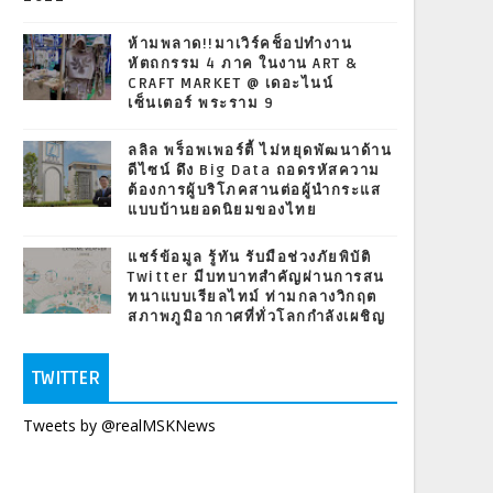
ห้ามพลาด!!มาเวิร์คช็อปทำงาน
หัตถกรรม 4 ภาค ในงาน ART &
CRAFT MARKET @ เดอะไนน์
เซ็นเตอร์ พระราม 9
ลลิล พร็อพเพอร์ตี้ ไม่หยุดพัฒนาด้าน
ดีไซน์ ดึง Big Data ถอดรหัสความ
ต้องการผู้บริโภคสานต่อผู้นำกระแส
แบบบ้านยอดนิยมของไทย
แชร์ข้อมูล รู้ทัน รับมือช่วงภัยพิบัติ
Twitter มีบทบาทสำคัญผ่านการสน
ทนาแบบเรียลไทม์ ท่ามกลางวิกฤต
สภาพภูมิอากาศที่ทั่วโลกกำลังเผชิญ
TWITTER
Tweets by @realMSKNews