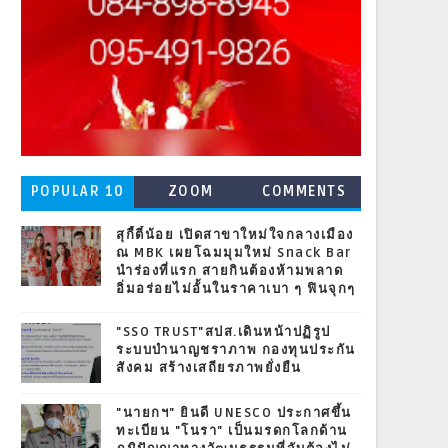
POPULAR 10
ZOOM
COMMENTS
สุกี้ตี๋น้อย เปิดสาขาใหม่ใจกลางเมือง
ณ MBK เผยโฉมมุมใหม่ Snack Bar
นำร่องที่แรก สายกินต้องห้ามพลาด
อิ่มอร่อยไม่อั้นในราคาเบา ๆ ฟินจุกๆ
"SSO TRUST"สปส.เดินหน้าปฏิรูป
ระบบบำนาญชราภาพ กองทุนประกัน
สังคม สร้างเสถียรภาพยั่งยืน
"นายกฯ" ยินดี UNESCO ประกาศขึ้น
ทะเบียน "โนรา" เป็นมรดกโลกด้าน