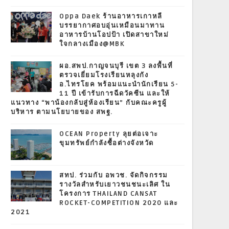
Oppa Daek ร้านอาหารเกาหลี
บรรยากาศอบอุ่นเหมือนมาทาน
อาหารบ้านโอปป้า เปิดสาขาใหม่
ใจกลางเมือง@MBK
ผอ.สพป.กาญจนบุรี เขต 3 ลงพื้นที่
ตรวจเยี่ยมโรงเรียนหลุงกัง
อ.ไทรโยค พร้อมแนะนำนักเรียน 5-
11 ปี เข้ารับการฉีดวัคซีน และให้
แนวทาง “พาน้องกลับสู่ห้องเรียน” กับคณะครูผู้
บริหาร ตามนโยบายของ สพฐ.
OCEAN Property ลุยต่อเจาะ
ขุมทรัพย์กำลังซื้อต่างจังหวัด
สทป. ร่วมกับ อพวช. จัดกิจกรรม
รางวัลสำหรับเยาวชนชนะเลิศ ใน
โครงการ THAILAND CANSAT
ROCKET-COMPETITION 2020 และ
2021