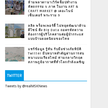
ห้ามพลาด!!มาเวิร์คช็อปทำงาน
หัตถกรรม 4 ภาค ในงาน ART &
CRAFT MARKET @ เดอะไนน์
เซ็นเตอร์ พระราม 9
ลลิล พร็อพเพอร์ตี้ ไม่หยุดพัฒนาด้าน
ดีไซน์ ดึง Big Data ถอดรหัสความ
ต้องการผู้บริโภคสานต่อผู้นำกระแส
แบบบ้านยอดนิยมของไทย
แชร์ข้อมูล รู้ทัน รับมือช่วงภัยพิบัติ
Twitter มีบทบาทสำคัญผ่านการสน
ทนาแบบเรียลไทม์ ท่ามกลางวิกฤต
สภาพภูมิอากาศที่ทั่วโลกกำลังเผชิญ
TWITTER
Tweets by @realMSKNews