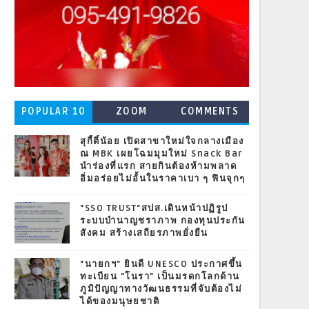
POPULAR 10
ZOOM
COMMENTS
สุกี้ตี๋น้อย เปิดสาขาใหม่ใจกลางเมือง
ณ MBK เผยโฉมมุมใหม่ Snack Bar
นำร่องที่แรก สายกินต้องห้ามพลาด
อิ่มอร่อยไม่อั้นในราคาเบา ๆ ฟินจุกๆ
"SSO TRUST"สปส.เดินหน้าปฏิรูป
ระบบบำนาญชราภาพ กองทุนประกัน
สังคม สร้างเสถียรภาพยั่งยืน
"นายกฯ" ยินดี UNESCO ประกาศขึ้น
ทะเบียน "โนรา" เป็นมรดกโลกด้าน
ภูมิปัญญาทางวัฒนธรรมที่จับต้องไม่
ได้ของมนุษยชาติ