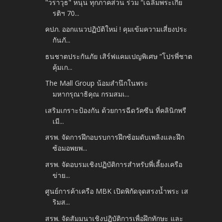
"วราวุธ" หนุน ทุกภาคส่วน ร่วม “เฉลิมพระเกีย
รติฯ 70...
คปภ. ออกแนวปฏิบัติใหม่ ! คุมเข้มความเสี่ยงประ
กันภั...
ธนชาตประกันภัย เสิร์ฟแคมเปญพิเศษ “โปรพี่ชาต
คุ้มเก...
The Mall Group น้อมสำนึกในพระ
มหากรุณาธิคุณ กรมสมเ...
เสริมเกราะป้องกัน ด้วยการฉีดวัคซีน ที่คลินิกพรี
เมี...
สรพ. จัดการฝึกอบรบการฝึกซ้อมดับเพลิงและฝึก
ซ้อมอพยพ...
สรพ. จัดอบรมเชิงปฏิบัติการสำหรับพี่เลี้ยงเครือ
ข่าย...
ศูนย์การค้าเครือ MBK เปิดพิกัดจุดสรงน้ำพระ เส
ริมส...
สรพ. จัดสัมมนาเชิงปฏิบัติการเพื่อฝึกทักษะ และ