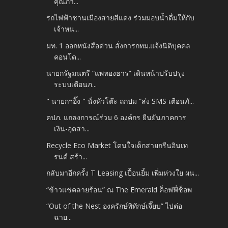
คุณภา...
รถไฟฟ้าชานเมืองสายสีแดง ร่วมมอบน้ำดื่มให้กับ
เจ้าหน...
มท. 1 ออกหนังสือด่วน สั่งการกทม.แจ้งนิติบุคคล
คอนโด...
นายกรัฐมนตรี “แพทองธาร” เดินหน้าปรับปรุง
ระบบเตือนภ...
" นายกฯอิ๊ง " นั่งหัวโต๊ะ ถกปม “ส่ง SMS เตือนภั...
คปภ. แถลงการณ์ร่วม 6 องค์กร ยืนยันภาคการ
เงิน-อุตสา...
Recycle Eco Market โดนใจเด็กสายกรีนอินเท
รนด์ สร้า...
กลับมาอีกครั้ง T Leasing เปื้อนยิ้ม เพิ่มห่วงใย ผน...
“ข้าวแช่คลายร้อน” ณ The Emerald ค็อฟฟี่ช็อพ
“Out of the Nest องครักษ์พิทักษ์เจี๊ยบ” ไปต่อ
ฉาย...