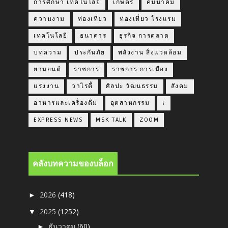
การศึกษา เทคโนโลยี
เกษตร
คมนาคม
ความงาม
ท่องเที่ยว
ท่องเที่ยว โรงแรม
เทคโนโลยี
ธนาคาร
ธุรกิจ การตลาด
บทความ
ประกันภัย
พลังงาน สิ่งแวดล้อม
ยานยนต์
ราชการ
ราชการ การเมือง
แรงงาน
วาไรตี้
ศิลปะ วัฒนธรรม
สังคม
อาหารและเครื่องดื่ม
อุตสาหกรรม
เ
EXPRESS NEWS
MSK TALK
ZOOM
คลังบทความของบล็อก
2026
(418)
►
2025
(1252)
▼
ธันวาคม
(60)
►