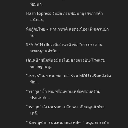
พัฒนา...
Flash Express จับมือ กรมพัฒนาธุรกิจการค้า
สนับสนุ...
ทีมกู้ภัยไทย – นานาชาติ ลุยต่อเนื่อง เพิ่มเครนยัก
ษ...
SEA-ACN เปิดเวทีเสวนาหัวข้อ “การประสาน
มาตรฐานคำนิย...
เดินหน้าผนึกพันธมิตรใหม่สายการบิน-โรงแรม
ขยายฐานลู...
“วราวุธ” เผย พม.-พศ.-มส. ร่วม MOU เสริมพลังวัด
พัฒ...
"วราวุธ" ย้ำ พม. พร้อมช่วยเหลือครอบครัวผู้
ประสบภัย...
"วราวุธ" ส่ง ผช.รมต.-ปลัด พม. เยี่ยมศูนย์ ช่วย
เหลื...
" นิกร-ผู้ช่วย รมต.พม.-คณะทปษ. " หนุน ยกระดับ