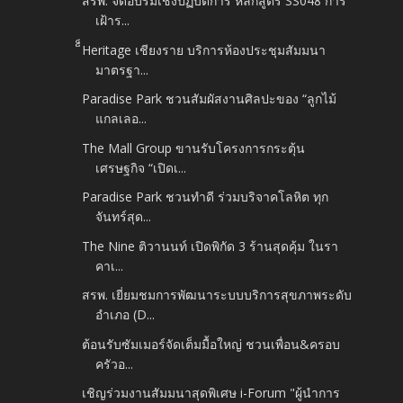
สรพ. จัดอบรมเชิงปฏิบัติการ หลักสูตร SS048 การ
เฝ้าร...
็็Heritage เชียงราย บริการห้องประชุมสัมมนา
มาตรฐา...
Paradise Park ชวนสัมผัสงานศิลปะของ “ลูกไม้
แกลเลอ...
The Mall Group ขานรับโครงการกระตุ้น
เศรษฐกิจ “เปิดเ...
Paradise Park ชวนทำดี ร่วมบริจาคโลหิต ทุก
จันทร์สุด...
The Nine ติวานนท์ เปิดพิกัด 3 ร้านสุดคุ้ม ในรา
คาเ...
สรพ. เยี่ยมชมการพัฒนาระบบบริการสุขภาพระดับ
อำเภอ (D...
ต้อนรับซัมเมอร์จัดเต็มมื้อใหญ่ ชวนเพื่อน&ครอบ
ครัวอ...
เชิญร่วมงานสัมมนาสุดพิเศษ i-Forum "ผู้นําการ