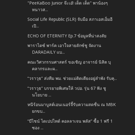
"PeeKaBoo Junior จ๊ะเอ๋! เด็ด เด็ด" พาน้องๆ
หนาวส...
Social Life Republic (SLR) จับมือ สภาเอสเอ็มอี
เปิ...
ECHO OF ETERNITY Ep.7 ข้อมูลที่น่าสงสัย
พาราไดซ์ พาร์ค เอาใจสายลักซ์ชู จัดงาน
DARADAILY แบ...
คณะวิศวกรรมศาสตร์ ขอเชิญ อาจารย์ นิสิต บุ
คลากรและผ...
“วราวุธ” ส่งทีม พม. ช่วยแม่ติดเตียงอยู่ลำพัง รับคุ...
“วราวุธ” บรรยายพิเศษให้ วปอ. รุ่น 67 ฟัง ชู
นโยบาย ...
หนีร้อนมาบูสต์เอนเนอร์จี้รับความสดชื่น ณ MBK
ยกขบ...
“บีไชน์ ไดเปปไทด์ คอลลาเจน พลัส” ซื้อ 1 ฟรี 1
ซอง ...