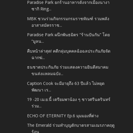
Paradise Park ยกร้านอาหารดังจากเมืองนางา
ซากิ Ring...
MBK ชวนร่วมกิจกรรมกรมราชทัณฑ์ รวมพลัง
อาสาสมัครราช...
Paradise Park ผนึกพันธมิตร “ร้านปันกัน” โดย
“มูลน...
คืบหน้าล่าสุด! คดีกลุ่มบุคคลฉ้อฉลประกันภัยจัด
ฉากฆ่...
ธนชาตประกันภัย ร่วมแสดงความยินดีสมาคม
ขนส่งแหลมฉบัง...
Caption Cook จะมีอายุถึง 63 ปีแล้ว ไม่หยุด
พัฒนา เร...
19 -20 เม.ย.นี้ เตรียมพาน้อง ๆ ชาวศรีนครินทร์
ร่วม...
ECHO OF ETERNITY Ep.6 มุมมองที่ต่าง
The Emerald ร่วมทำบุญตักบาตรสามเณรภาคฤดู
ร้อน