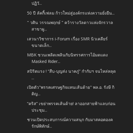
ปฏิวั...
50 ปี ลัคกี้เฟลม ก้าวใหม่สู่องค์กรแห่งความยั่งยืน...
" วศิน วรรณพฤกษ์ " คว้ารางวัลดาวแห่งจักรวาล
สาขาผู...
เสวนาวิชาการ i-Forum เรื่อง SMR นิวเคลียร์
ขนาดเล็ก...
MBK ชวนเพลิดเพลินกับนิทรรศการไอ้มดแดง
Masked Rider...
สปิริตแรง ! “สืบ-บุญส่ง นาคภู่” กำกับฯ จนไหล่หลุด
...
เปิดตัว"พรรคเศรษฐกิจแทนเส้นด้าย" พล.อ. รังษี กิ
ติญ...
“คริส” เขย่าพรรคเส้นด้าย! ลาออกสายฟ้าแลบก่อน
ประชุม...
ชวนเปิดประสบการณ์ความสนุก กับมาสคอตองค
รักษ์พิทักษ์...