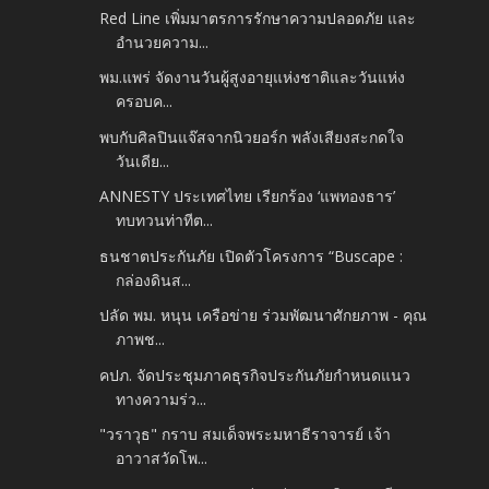
Red Line เพิ่มมาตรการรักษาความปลอดภัย และ
อำนวยความ...
พม.แพร่ จัดงานวันผู้สูงอายุแห่งชาติและวันแห่ง
ครอบค...
พบกับศิลปินแจ๊สจากนิวยอร์ก พลังเสียงสะกดใจ
วันเดีย...
ANNESTY ประเทศไทย เรียกร้อง ‘แพทองธาร’
ทบทวนท่าทีต...
ธนชาตประกันภัย เปิดตัวโครงการ “Buscape :
กล่องดินส...
ปลัด พม. หนุน เครือข่าย ร่วมพัฒนาศักยภาพ - คุณ
ภาพช...
คปภ. จัดประชุมภาคธุรกิจประกันภัยกำหนดแนว
ทางความร่ว...
"วราวุธ" กราบ สมเด็จพระมหาธีราจารย์ เจ้า
อาวาสวัดโพ...