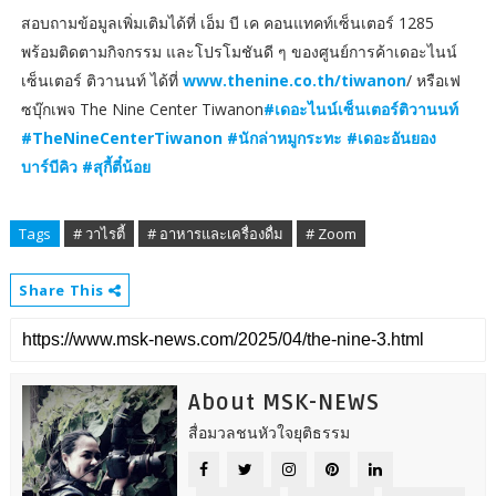
สอบถามข้อมูลเพิ่มเติมได้ที่ เอ็ม บี เค คอนแทคท์เซ็นเตอร์ 1285
พร้อมติดตามกิจกรรม และโปรโมชันดี ๆ ของศูนย์การค้าเดอะไนน์
เซ็นเตอร์ ติวานนท์ ได้ที่
www.thenine.co.th/tiwanon
/ หรือเฟ
ซบุ๊กเพจ The Nine Center Tiwanon
#เดอะไนน์เซ็นเตอร์ติวานนท์
#TheNineCenterTiwanon #นักล่าหมูกระทะ #เดอะอันยอง
บาร์บีคิว #สุกี้ตี๋น้อย
Tags
# วาไรตี้
# อาหารและเครื่องดื่ม
# Zoom
Share This
About MSK-NEWS
สื่อมวลชนหัวใจยุติธรรม