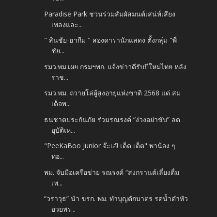
Paradise Park ชวนร่วมสัมผัสมนต์เสน่ห์เสียง
เพลงและ...
" สินชัย-ฮากีม " สองดารานักแสดง ตั้งกลุ่ม "พี่
ชัย...
รมว.พม.เผย กรมฯพก. แจ้งข่าวดีรับปีใหม่ไทย หลัง
ราช...
รมว.พม. ถวายโล่ผู้สูงอายุแห่งชาติ 2568 แด่ สม
เด็จพ...
ธนชาตประกันภัย ร่วมรณรงค์ “ง่วงอย่าขับ” ลด
อุบัติเห...
"PeeKaBoo Junior จ๊ะเอ๋! เด็ด เด็ด" พาน้อง ๆ
ท่อ...
พม. จับมือเครือข่าย รณรงค์ “สงกรานต์เลี่ยงดื่ม
เพ...
“วราวุธ” นำ ขรก. พม. ทำบุญตักบาตร รดน้ำดำหัว
อวยพร...