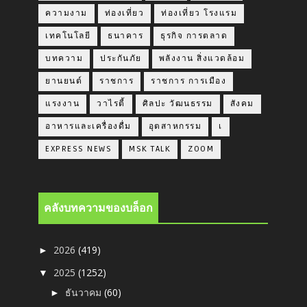
ความงาม
ท่องเที่ยว
ท่องเที่ยว โรงแรม
เทคโนโลยี
ธนาคาร
ธุรกิจ การตลาด
บทความ
ประกันภัย
พลังงาน สิ่งแวดล้อม
ยานยนต์
ราชการ
ราชการ การเมือง
แรงงาน
วาไรตี้
ศิลปะ วัฒนธรรม
สังคม
อาหารและเครื่องดื่ม
อุตสาหกรรม
เ
EXPRESS NEWS
MSK TALK
ZOOM
คลังบทความของบล็อก
2026
(419)
►
2025
(1252)
▼
ธันวาคม
(60)
►