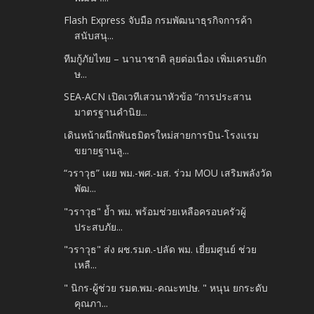
Flash Express จับมือ กรมพัฒนาธุรกิจการค้า
สนับสนุ...
ทีมกู้ภัยไทย – นานาชาติ ลุยต่อเนื่อง เพิ่มเครนยัก
ษ...
SEA-ACN เปิดเวทีเสวนาหัวข้อ “การประสาน
มาตรฐานคำนิย...
เดินหน้าผนึกพันธมิตรใหม่สายการบิน-โรงแรม
ขยายฐานลู...
“วราวุธ” เผย พม.-พศ.-มส. ร่วม MOU เสริมพลังวัด
พัฒ...
"วราวุธ" ย้ำ พม. พร้อมช่วยเหลือครอบครัวผู้
ประสบภัย...
"วราวุธ" ส่ง ผช.รมต.-ปลัด พม. เยี่ยมศูนย์ ช่วย
เหลื...
" นิกร-ผู้ช่วย รมต.พม.-คณะทปษ. " หนุน ยกระดับ
คุณภา...