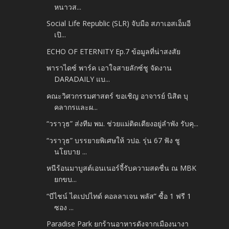
หนาวส...
Social Life Republic (SLR) จับมือ สภาเอสเอ็มอี
เปิ...
ECHO OF ETERNITY Ep.7 ข้อมูลที่น่าสงสัย
พาราไดซ์ พาร์ค เอาใจสายลักซ์ชู จัดงาน
DARADAILY แบ...
คณะวิศวกรรมศาสตร์ ขอเชิญ อาจารย์ นิสิต บุ
คลากรและผ...
“วราวุธ” ส่งทีม พม. ช่วยแม่ติดเตียงอยู่ลำพัง รับคุ...
“วราวุธ” บรรยายพิเศษให้ วปอ. รุ่น 67 ฟัง ชู
นโยบาย ...
หนีร้อนมาบูสต์เอนเนอร์จี้รับความสดชื่น ณ MBK
ยกขบ...
“บีไชน์ ไดเปปไทด์ คอลลาเจน พลัส” ซื้อ 1 ฟรี 1
ซอง ...
Paradise Park ยกร้านอาหารดังจากเมืองนางา