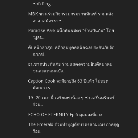
ซากิ Ring...
MBK ชวนร่วมกิจกรรมกรมราชทัณฑ์ รวมพลัง
อาสาสมัครราช...
Paradise Park ผนึกพันธมิตร “ร้านปันกัน” โดย
“มูลน...
คืบหน้าล่าสุด! คดีกลุ่มบุคคลฉ้อฉลประกันภัยจัด
ฉากฆ่...
ธนชาตประกันภัย ร่วมแสดงความยินดีสมาคม
ขนส่งแหลมฉบัง...
Caption Cook จะมีอายุถึง 63 ปีแล้ว ไม่หยุด
พัฒนา เร...
19 -20 เม.ย.นี้ เตรียมพาน้อง ๆ ชาวศรีนครินทร์
ร่วม...
ECHO OF ETERNITY Ep.6 มุมมองที่ต่าง
The Emerald ร่วมทำบุญตักบาตรสามเณรภาคฤดู
ร้อน