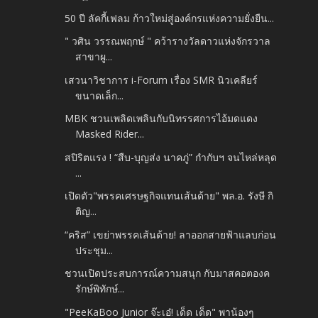
50 ปี ลัคกี้เฟลม ก้าวใหม่สู่องค์กรแห่งความยั่งยืน...
" วศิน วรรณพฤกษ์ " คว้ารางวัลดาวแห่งจักรวาล
สาขาผู...
เสวนาวิชาการ i-Forum เรื่อง SMR นิวเคลียร์
ขนาดเล็ก...
MBK ชวนเพลิดเพลินกับนิทรรศการไอ้มดแดง
Masked Rider...
สปิริตแรง ! “สืบ-บุญส่ง นาคภู่” กำกับฯ จนไหล่หลุด
...
เปิดตัว"พรรคเศรษฐกิจแทนเส้นด้าย" พล.อ. รังษี กิ
ติญ...
“คริส” เขย่าพรรคเส้นด้าย! ลาออกสายฟ้าแลบก่อน
ประชุม...
ชวนเปิดประสบการณ์ความสนุก กับมาสคอตองค
รักษ์พิทักษ์...
"PeeKaBoo Junior จ๊ะเอ๋! เด็ด เด็ด" พาน้องๆ