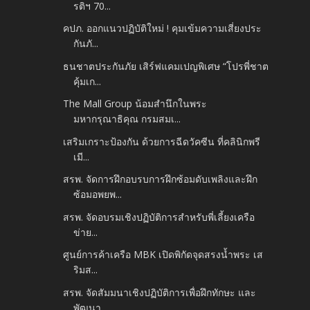
รติฯ 70...
คปภ. ออกแนวปฏิบัติใหม่ ! คุมเข้มความเสี่ยงประ
กันภั...
ธนชาตประกันภัย เสิร์ฟแคมเปญพิเศษ “โปรพี่ชาต
คุ้มเก...
The Mall Group น้อมสำนึกในพระ
มหากรุณาธิคุณ กรมสมเ...
เสริมเกราะป้องกัน ด้วยการฉีดวัคซีน ที่คลินิกพรี
เมี...
สรพ. จัดการฝึกอบรบการฝึกซ้อมดับเพลิงและฝึก
ซ้อมอพยพ...
สรพ. จัดอบรมเชิงปฏิบัติการสำหรับพี่เลี้ยงเครือ
ข่าย...
ศูนย์การค้าเครือ MBK เปิดพิกัดจุดสรงน้ำพระ เส
ริมส...
สรพ. จัดสัมมนาเชิงปฏิบัติการเพื่อฝึกทักษะ และ
พัฒนา...