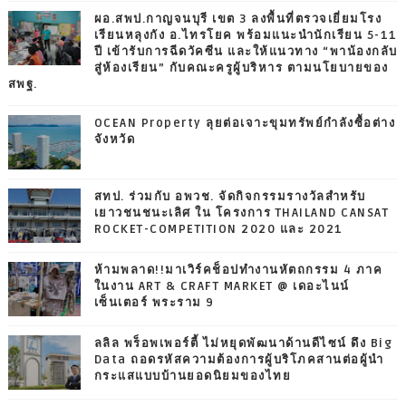
ผอ.สพป.กาญจนบุรี เขต 3 ลงพื้นที่ตรวจเยี่ยมโรง
เรียนหลุงกัง อ.ไทรโยค พร้อมแนะนำนักเรียน 5-11
ปี เข้ารับการฉีดวัคซีน และให้แนวทาง “พาน้องกลับ
สู่ห้องเรียน” กับคณะครูผู้บริหาร ตามนโยบายของ
สพฐ.
OCEAN Property ลุยต่อเจาะขุมทรัพย์กำลังซื้อต่าง
จังหวัด
สทป. ร่วมกับ อพวช. จัดกิจกรรมรางวัลสำหรับ
เยาวชนชนะเลิศ ใน โครงการ THAILAND CANSAT
ROCKET-COMPETITION 2020 และ 2021
ห้ามพลาด!!มาเวิร์คช็อปทำงานหัตถกรรม 4 ภาค
ในงาน ART & CRAFT MARKET @ เดอะไนน์
เซ็นเตอร์ พระราม 9
ลลิล พร็อพเพอร์ตี้ ไม่หยุดพัฒนาด้านดีไซน์ ดึง Big
Data ถอดรหัสความต้องการผู้บริโภคสานต่อผู้นำ
กระแสแบบบ้านยอดนิยมของไทย