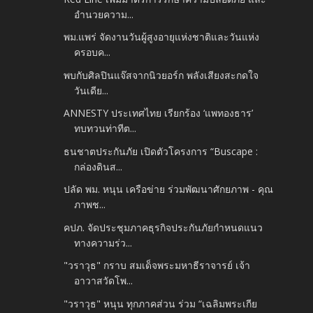
อำนวยความ...
พม.แพร่ จัดงานวันผู้สูงอายุแห่งชาติและวันแห่ง
ครอบค...
พบกับศิลปินแจ๊สจากนิวยอร์ก พลังเสียงสะกดใจ
วันเดีย...
ANNESTY ประเทศไทย เรียกร้อง ‘แพทองธาร’
ทบทวนท่าทีต...
ธนชาตประกันภัย เปิดตัวโครงการ “Buscape :
กล่องดินส...
ปลัด พม. หนุน เครือข่าย ร่วมพัฒนาศักยภาพ - คุณ
ภาพช...
คปภ. จัดประชุมภาคธุรกิจประกันภัยกำหนดแนว
ทางความร่ว...
"วราวุธ" กราบ สมเด็จพระมหาธีราจารย์ เจ้า
อาวาสวัดโพ...
"วราวุธ" หนุน ทุกภาคส่วน ร่วม “เฉลิมพระเกีย