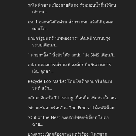
รถไฟฟ้าชานเมืองสายสีแดง ร่วมมอบน้ำดื่มให้กับ
เจ้าหน...
มท. 1 ออกหนังสือด่วน สั่งการกทม.แจ้งนิติบุคคล
คอนโด...
นายกรัฐมนตรี “แพทองธาร” เดินหน้าปรับปรุง
ระบบเตือนภ...
" นายกฯอิ๊ง " นั่งหัวโต๊ะ ถกปม “ส่ง SMS เตือนภั...
คปภ. แถลงการณ์ร่วม 6 องค์กร ยืนยันภาคการ
เงิน-อุตสา...
Recycle Eco Market โดนใจเด็กสายกรีนอินเท
รนด์ สร้า...
กลับมาอีกครั้ง T Leasing เปื้อนยิ้ม เพิ่มห่วงใย ผน...
“ข้าวแช่คลายร้อน” ณ The Emerald ค็อฟฟี่ช็อพ
“Out of the Nest องครักษ์พิทักษ์เจี๊ยบ” ไปต่อ
ฉาย...
บวงสรวงเปิดกล้องภาพยนตร์เรื่อง "โทรฆาต