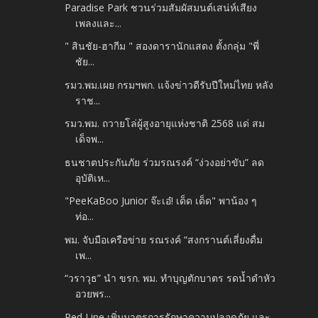
Paradise Park ชวนร่วมสัมผัสมนต์เสน่ห์เสียง
เพลงและ...
" สินชัย-ฮากีม " สองดารานักแสดง ตั้งกลุ่ม "พี่
ชัย...
รมว.พม.เผย กรมฯพก. แจ้งข่าวดีรับปีใหม่ไทย หลัง
ราช...
รมว.พม. ถวายโล่ผู้สูงอายุแห่งชาติ 2568 แด่ สม
เด็จพ...
ธนชาตประกันภัย ร่วมรณรงค์ “ง่วงอย่าขับ” ลด
อุบัติเห...
"PeeKaBoo Junior จ๊ะเอ๋! เด็ด เด็ด" พาน้อง ๆ
ท่อ...
พม. จับมือเครือข่าย รณรงค์ “สงกรานต์เลี่ยงดื่ม
เพ...
“วราวุธ” นำ ขรก. พม. ทำบุญตักบาตร รดน้ำดำหัว
อวยพร...
Red Line เพิ่มมาตรการรักษาความปลอดภัย และ