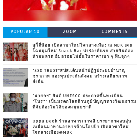
POPULAR 10
ZOOM
COMMENTS
สุกี้ตี๋น้อย เปิดสาขาใหม่ใจกลางเมือง ณ MBK เผย
โฉมมุมใหม่ Snack Bar นำร่องที่แรก สายกินต้อง
ห้ามพลาด อิ่มอร่อยไม่อั้นในราคาเบา ๆ ฟินจุกๆ
"SSO TRUST"สปส.เดินหน้าปฏิรูประบบบำนาญ
ชราภาพ กองทุนประกันสังคม สร้างเสถียรภาพ
ยั่งยืน
"นายกฯ" ยินดี UNESCO ประกาศขึ้นทะเบียน
"โนรา" เป็นมรดกโลกด้านภูมิปัญญาทางวัฒนธรรม
ที่จับต้องไม่ได้ของมนุษยชาติ
Oppa Daek ร้านอาหารเกาหลี บรรยากาศอบอุ่น
เหมือนมาทานอาหารบ้านโอปป้า เปิดสาขาใหม่
ใจกลางเมือง@MBK