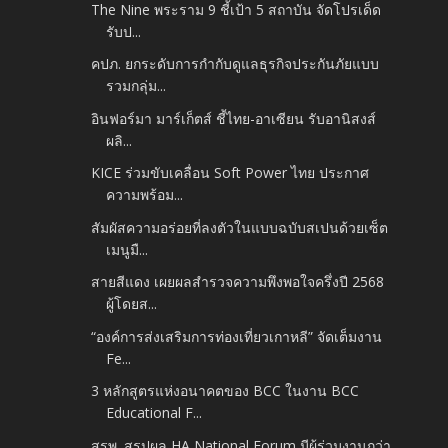
The Nine พระราม 9 ชี้เป้า 5 สถาบัน จัดโปรเด็ด
รับป...
คปภ. ยกระดับการกำกับดูแลธุรกิจประกันภัยแบบ
รวมกลุ่ม...
อินฟอร์มา มาร์เก็ตส์ ชี้ไทย-อาเซียน รับอานิสงส์
ผลิ...
KICE ร่วมขับเคลื่อน Soft Power ไทย ประกาศ
ความพร้อม...
สัมผัสความอร่อยที่ลงตัวในแบบฉบับสเปนด้วยเซ็ต
เมนูมื...
สายสีแดง เผยผลสำรวจความพึงพอใจครึ่งปี 2568
ผู้โดยส...
“องค์การส่งเสริมการท่องเที่ยวเกาหลี” จัดเต็มงาน
Fe...
3 หลักสูตรแห่งอนาคตของ BCC ในงาน BCC
Educational F...
สรพ. สรุปผล HA National Forum มีผู้ร่วมงานกว่า