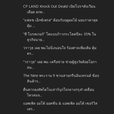
CP LAND Knock Out Deals! เปิดโปรฯสังเวียน
เดือด ยกท...
“แฟลช เอ็กซ์เพรส” ต้อนรับฤดูผลไม้ มอบราคาสุด
คุ้ม ...
“ที โบรคเกอร์” โตแบบก้าวกระโดดปีละ 35% ใน
ธุรกิจนาย...
วราวุธ เผย พม.ไม่นิ่งนอนใจ ร้องศาลเพิ่มเติม คุ้ม
คร...
“วราวุธ” เผย พม.-เครือข่าย ช่วยผู้สูงวัยด้อยโอกา
สม...
The Nine พระราม 9 ชวนสายกรีนอินเทรนด์ ช้อป
สินค้าร...
ตื่นตากองทัพไดโนเสาร์บุกใจกลางกรุง!! เคลื่อน
ไหวสมจ...
แอพเพิล ออโต้ ออคชั่น & แอพเพิล ออโต้ เซอร์วิส
เคร...