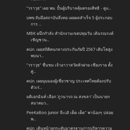
“วราวุธ” เผย พม. ปั้นผู้บริบาลคุ้มครองสิทธิ - ดูแ...
บพข.จับมือสถาบันสิ่งทอ เผยผลสำเร็จ 5 ผู้ประกอบ
การ ...
MBK ผนึกกำลัง สำนักงานเขตปทุมวัน เดินรณรงค์
เชิญชวน...
คปภ. เผยสถิติคนกลางประกันภัยปี 2567 เติบโตสูง
พบนา...
“วราวุธ” ชื่นชม เจ้าอาวาสวัดหัวฝาย-เชียงราย ตั้ง
ศู...
คปภ. เผยมุมมองผู้เชี่ยวชาญ ประเทศไทยต้องปรับ
ตัวเร่...
มติเอกฉันท์ เลือก ‘ภูวนารถ ณ สงขลา’ เป็นนายก
สมาคมว...
PeeKaBoo Junior จ๊ะเอ๋! เด็ด เด็ด" พาน้องๆ ปล่อย
พ...
คปภ. เดินหน้ายกระดับมาตรฐานการบริหารความ