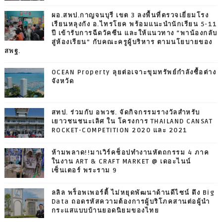
ผอ.สพป.กาญจนบุรี เขต 3 ลงพื้นที่ตรวจเยี่ยมโรง
เรียนหลุงกัง อ.ไทรโยค พร้อมแนะนำนักเรียน 5-11
ปี เข้ารับการฉีดวัคซีน และให้แนวทาง “พาน้องกลับ
สู่ห้องเรียน” กับคณะครูผู้บริหาร ตามนโยบายของ
สพฐ.
OCEAN Property ลุยต่อเจาะขุมทรัพย์กำลังซื้อต่าง
จังหวัด
สทป. ร่วมกับ อพวช. จัดกิจกรรมรางวัลสำหรับ
เยาวชนชนะเลิศ ใน โครงการ THAILAND CANSAT
ROCKET-COMPETITION 2020 และ 2021
ห้ามพลาด!!มาเวิร์คช็อปทำงานหัตถกรรม 4 ภาค
ในงาน ART & CRAFT MARKET @ เดอะไนน์
เซ็นเตอร์ พระราม 9
ลลิล พร็อพเพอร์ตี้ ไม่หยุดพัฒนาด้านดีไซน์ ดึง Big
Data ถอดรหัสความต้องการผู้บริโภคสานต่อผู้นำ
กระแสแบบบ้านยอดนิยมของไทย