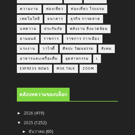
ความงาม
ท่องเที่ยว
ท่องเที่ยว โรงแรม
เทคโนโลยี
ธนาคาร
ธุรกิจ การตลาด
บทความ
ประกันภัย
พลังงาน สิ่งแวดล้อม
ยานยนต์
ราชการ
ราชการ การเมือง
แรงงาน
วาไรตี้
ศิลปะ วัฒนธรรม
สังคม
อาหารและเครื่องดื่ม
อุตสาหกรรม
เ
EXPRESS NEWS
MSK TALK
ZOOM
คลังบทความของบล็อก
2026
(419)
►
2025
(1252)
▼
ธันวาคม
(60)
►