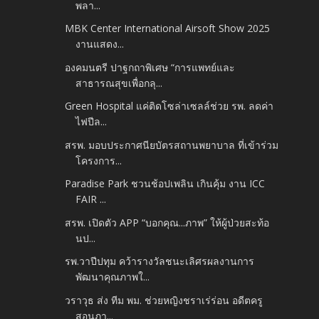
พลา...
MBK Center International Airsoft Show 2025
งานแสดง...
องคมนตรี ปาฐกถาพิเศษ “การแพทย์และ
สาธารณสุขเพื่อกลุ...
Green Hospital แค่ติดโซล่าเซลล์ช่วย รพ. ลดค่า
ไฟปีล...
สรพ. มอบประกาศนียบัตรสถานพยาบาล ที่เข้าร่วม
โครงการ...
Paradise Park ชวนช้อปเพลิน เกินคุ้ม งาน ICC
FAIR ...
สรพ. เปิดตัว APP “บอกคุณ...ภาพ” ให้ผู้ป่วยสะท้อ
นป...
รพ.วาปีปทุม คว้ารางวัลชนะเลิศรผลงานการ
พัฒนาคุณภาพใ...
วราวุธ ส่ง ทีม พม. ช่วยหญิงชราเร่ร่อน อดีตครู
สอนภา...