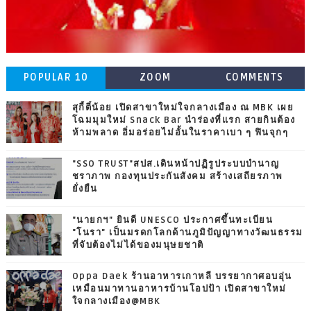
POPULAR 10
ZOOM
COMMENTS
สุกี้ตี๋น้อย เปิดสาขาใหม่ใจกลางเมือง ณ MBK เผย
โฉมมุมใหม่ Snack Bar นำร่องที่แรก สายกินต้อง
ห้ามพลาด อิ่มอร่อยไม่อั้นในราคาเบา ๆ ฟินจุกๆ
"SSO TRUST"สปส.เดินหน้าปฏิรูประบบบำนาญ
ชราภาพ กองทุนประกันสังคม สร้างเสถียรภาพ
ยั่งยืน
"นายกฯ" ยินดี UNESCO ประกาศขึ้นทะเบียน
"โนรา" เป็นมรดกโลกด้านภูมิปัญญาทางวัฒนธรรม
ที่จับต้องไม่ได้ของมนุษยชาติ
Oppa Daek ร้านอาหารเกาหลี บรรยากาศอบอุ่น
เหมือนมาทานอาหารบ้านโอปป้า เปิดสาขาใหม่
ใจกลางเมือง@MBK