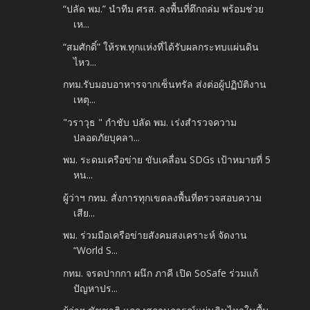
“ปลัด พม.” นำทีม ศรส. ลงพื้นที่ตึกถล่ม พร้อมช่วย
เห...
“สมศักดิ์” ให้รพ.ทุกแห่งที่ได้รับผลกระทบแผ่นดิน
ไหว...
กทม.รับมอบอาหารจากเซ็นทรัล ส่งต่อผู้ปฏิบัติงาน
เหตุ...
"วราวุธ " กำชับ ปลัด พม. เร่งสำรวจความ
ปลอดภัยบุคลา...
พม. ระดมเครือข่าย ขับเคลื่อน SDGs เป้าหมายที่ 5
หน...
ผู้ว่าฯ กทม. สั่งการทุกเขตลงพื้นที่ตรวจสอบความ
เสีย...
พม. ร่วมมือเครือข่ายสังคมสงเคราะห์ จัดงาน
“World S...
กทม. จรดปากกา ผนึก ภาคี เปิด SoSafe ร่วมแก้
ปัญหาปร...