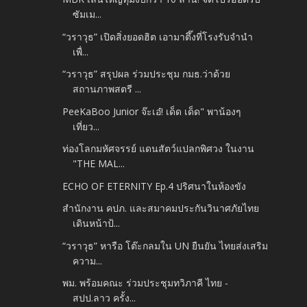
ซัมเม...
“วราวุธ” เปิดสิ่งยอดฮิต เอามาตึ๊งที่โรงรับจำนำ
เพื่...
“วราวุธ” สรุปผล ร่วมประชุม กมธ.ว่าด้วย
สถานภาพสตรี ...
PeeKaBoo Junior จ๊ะเอ๋! เด็ด เด็ด" พาน้องๆ
เที่ยว...
ท่องโลกมหัศจรรย์ แดนสัตว์แปลกพิศวง ในงาน
"THE MAL...
ECHO OF ETERNITY Ep.4 ปริศนาในห้องขัง
สำนักงาน คปภ. และสมาคมประกันวินาศภัยไทย
เดินหน้าป้...
“วราวุธ” หารือ โต๊ะกลมใน UN ยืนยัน ไทยส่งเสริม
ความ...
พม. พร้อมคณะ ร่วมประชุมทวิภาคี ไทย -
สปป.ลาว ครั้ง...