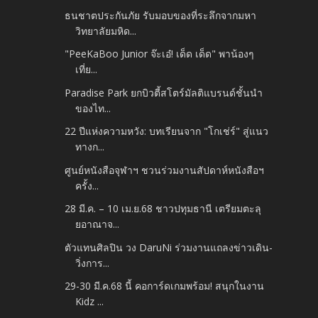
ธนชาตประกันภัย รับมอบของที่ระลึกจากมหา
วิทยาลัยมหิด...
"PeeKaBoo Junior จ๊ะเอ๋! เด็ด เด็ด" พาน้องๆ
เที่ย...
Paradise Park ยกบิวตี้สโตร์มัลติแบรนด์ชั้นนำ
ของไท...
22 ปีแห่งความหวัง: บทเรียนจาก "โกเช่ร์" สู่แนว
ทางก...
ศูนย์หนังสือจุฬาฯ ชวนร่วมงานสัปดาห์หนังสือฯ
ครั้ง...
28 มี.ค. – 10 เม.ย.68 ชาวปทุมธานี เตรียมตะลุ
ยอาณาจ...
ตัวแทนศิลปิน วง DaruNi ร่วมงานแถลงข่าวเดิน-
วิ่งการ...
29-30 มี.ค.68 นี้ คอการ์ดเกมพร้อม! สนุกในงาน
Kidz ...