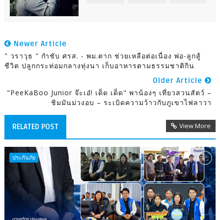
Newer Article
" วราวุธ " กำชับ ศรส. - พม.ตาก ช่วยเหลือต่อเนื่อง พ่อ-ลูกสู้
ชีวิต ปลูกกระท่อมกลางทุ่งนา เก็บอาหารตามธรรมชาติกิน
Older Article
"PeeKaBoo Junior จ๊ะเอ๋! เด็ด เด็ด" พาน้องๆ เที่ยวสวนสัตว์ –
ชิมมันม่วงอบ – ระเบิดความว้าวกับภูเขาไฟลาวา
View More
RELATED POST
ประกันภัย