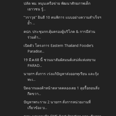
ปลัด พม. หนุนเครือข่าย พัฒนาศักยภาพเด็ก
เยาวชน รู้...
“วราวุธ” ยินดี 10 คนพิการ แบบอย่างความสำเร็จฯ
ย้ำ ...
คปภ. ประชุมกก.คุ้มครองผู้บริโภค & การมีส่วน
ร่วมด้า...
เปิดตัว โครงการ Eastern Thailand Foodie’s
Paradise...
19 มี.ค.68 นี้ ชวนมาสัมผัสมนต์เสน่ห์แห่งสยาม
PARAD...
นายกฯ สั่งการ เร่งแก้ปัญหาส่งออกทุเรียน และกุ้ง
ทะเ...
ปิดฉากแผงค้าหน้าตลาดคลองเตย 1 ลุยรื้อถอนสิ่ง
กีดขวา...
ปัญหาพระราม 2 นายกฯ สั่งการหน่วยงานที่
เกี่ยวข้อง บ...