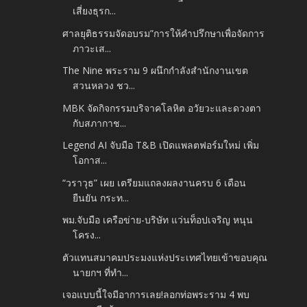
เสี่ยงธุรก...
ศาลยุติธรรมจัดอบรม”การให้คำปรึกษาเพื่อจัดการ
ภาวะเส...
The Nine พระราม 9 ผนึกกำลังสำนักงานเขต
สวนหลวง ชว...
MBK จัดกิจกรรมบริจาคโลหิต อวัยวะและดวงตา
กับสภากาช...
Legend AI จับมือ T&B เปิดแพลตฟอร์มใหม่ เพิ่ม
โอกาส...
“วราวุธ” เผย เตรียมแถลงผลงานครบ 6 เดือน
ยืนยัน กระท...
พม.จับมือ เครือข่าย-บริษัท แว่นท็อปเจริญ หนุน
โครง...
ตัวแทนสมาคมประมงแห่งประเทศไทยเข้าขอบคุณ
นายกฯ ที่ทำ...
เจอแบบนี้ใจมีอาการเลย!ลอกท่อพระราม 4 พบ