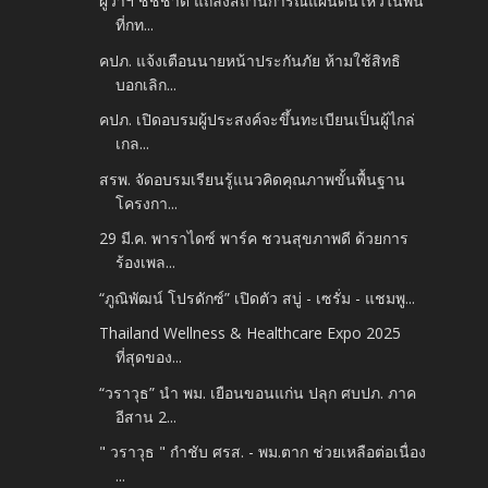
ผู้ว่าฯ ชัชชาติ แถลงสถานการณ์แผ่นดินไหวในพื้น
ที่กท...
คปภ. แจ้งเตือนนายหน้าประกันภัย ห้ามใช้สิทธิ
บอกเลิก...
คปภ. เปิดอบรมผู้ประสงค์จะขึ้นทะเบียนเป็นผู้ไกล่
เกล...
สรพ. จัดอบรมเรียนรู้แนวคิดคุณภาพขั้นพื้นฐาน
โครงกา...
29 มี.ค. พาราไดซ์ พาร์ค ชวนสุขภาพดี ด้วยการ
ร้องเพล...
“ภูณิพัฒน์ โปรดักซ์” เปิดตัว สบู่ - เซรั่ม - แชมพู...
Thailand Wellness & Healthcare Expo 2025
ที่สุดของ...
“วราวุธ” นำ พม. เยือนขอนแก่น ปลุก ศบปภ. ภาค
อีสาน 2...
" วราวุธ " กำชับ ศรส. - พม.ตาก ช่วยเหลือต่อเนื่อง
...