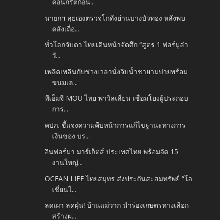
คอนกรีตก้อน...
นายกฯ ลุยเองตรวจโกดังย่านบางบัวทอง หลังพบ
คลังเถื่อ...
ทั่วโลกจับตา ไทยเดินหน้าจัดศึก “สูตร 1 ฟอร์มูล่า
วั...
เพลิดเพลินกับช่วงเวลานั่งจิบน้ำชายามบ่ายพร้อม
ขนมเล...
พีเอ็มจี MOU ไทย พาวิลเลี่ยน เชื่อมโยงผู้ประกอบ
การ...
คปภ. ชี้แจงความคืบหน้าการแก้ไขฐานะทางการ
เงินของ บร...
อินฟอร์มา มาร์เก็ตส์ ประเทศไทย พร้อมจัด 15
งานใหญ่...
OCEAN LIFE ไทยสมุทร ส่งประกันสะสมทรัพย์ “โอ
เชี่ยนไ...
ลดเผา ลดฝุ่น! บ้านแม่วาก นำร่องเกษตรทางเลือก
สร้างผ...