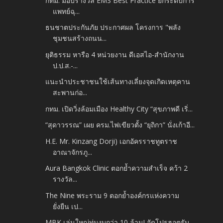
กทม. มอบรางวัล EMS Best Practice ยกระดับการ
แพทย์ฉุ...
ธนชาตประกันภัย ประกาศผล โครงการ "พลัง
ชุมชนสร้างถนน...
ยุติธรรม หารือ 4 หน่วยงาน ดีเอสไอ-สำนักงาน
ป.ป.ส.-...
แนะนำประชาชนใช้เส้นทางเลี่ยงจุดเกิดเหตุคาน
สะพานก่อ...
กทม. เปิดวิ่งล้อมเมือง Healthy City “สุขภาพดี เริ่...
“สุดาวรรณ” เผย ครม.ไฟเขียวตั้ง “ยุถิกา” นั่งเก้าอี...
H.E. Mr. Kinzang Dorji) เอกอัครราชทูตราช
อาณาจักรภู...
Aura Bangkok Clinic ตอกย้ำความสำเร็จ คว้า 2
รางวัล...
The Nine พระราม 9 ตอกย้ำองค์กรแห่งความ
ยั่งยืน เป...
MBK เล่นใหญ่ทุ่มงบกว่า 10 ล้าน! จัดโปรฮอตรับ