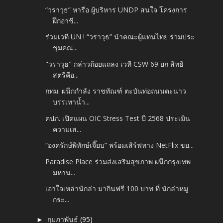
“วราวุธ” หารือ ผู้บริหาร UNDP สนใจ โครงการ
ฝึกอาชี...
ร่วมเวที UN ! “วราวุธ” นำคณะผู้แทนไทย ร่วมประ
ชุมคณ...
"วราวุธ" กล่าวถ้อยแถลง เวที CSW 69 ยก สิทธิ
สตรีคือ...
กทม. ผนึกกำลัง ราชทัณฑ์ ตะบันท่อถนนตะนาว
บรรเทาน้ำ...
คปภ. เปิดแผน OIC Stress Test ปี 2568 ประเมิน
ความเส...
“องครักษ์พิทักษ์เจี๊ยบ” พร้อมเสิร์ฟทาง NetFlix ขย...
Paradise Place ร่วมส่งเสริมสุขภาพ ผนึกกรุงเทพ
มหาน...
เอาใจเหล่านักล่า มากินฟรี 100 บาท ที่ นักล่าหมู
กระ...
กุมภาพันธ์
(95)
►