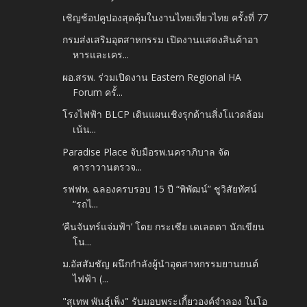
เชิญช้อปคูปองสุดคุ้มในงานไทยเที่ยวไทย ครั้งที่ 77
กรมส่งเสริมอุตสาหกรรม เปิดงานแสดงสินค้าอา
หารและเคร...
ผอ.สรพ. ร่วมเปิดงาน Eastern Regional HA
Forum ครั้...
โรงไฟฟ้า BLCP เดินแผนเชิงรุกด้านสิ่งโแวดล้อม
เน้น...
Paradise Place จับมือรพ.นคราภิบาล จัด
คาราวานตรวจ...
รฟฟท. ฉลองครบรอบ 15 ปี “พิพัฒน์” ชูวิสัยทัศน์
“รถไ...
‘คืนจันทร์แจ่มฟ้า’ โดย กระเซีย เดเลดดา นักเขียน
โน...
ม.อัสสัมชัญ ผนึกกำลังผู้นำอุตสาหกรรมยานยนต์
ไฟฟ้า (...
"สุเทพ พันธุ์เพ็ง" รับมอบพระเกี้ยวองค์จำลอง ในโอ