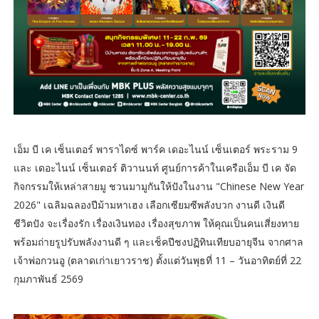
เอ็ม บี เค เซ็นเตอร์ พาราไดซ์ พาร์ค เดอะไนน์ เซ็นเตอร์ พระราม 9
และ เดอะไนน์ เซ็นเตอร์ ติวานนท์ ศูนย์การค้าในเครือเอ็ม บี เค จัด
กิจกรรมให้เหล่าสายมู ชวนมามูกันให้ปังในงาน "Chinese New Year
2026" เฉลิมฉลองปีม้ามหาเฮง เลือกเซียมซีพลังบวก งานดี เงินดี
ชีวิตปัง จะเรื่องรัก เรื่องเงินทอง เรื่องสุขภาพ ให้คุณเป็นคนเสี่ยงทาย
พร้อมถ่ายรูปรับพลังงานดี ๆ และเช็คปีชงปฏิทินเทียบอายุจีน จากศาล
เจ้าพ่อกวนอู (ตลาดเก่าเยาวราช) ตั้งแต่วันพุธที่ 11 – วันอาทิตย์ที่ 22
กุมภาพันธ์ 2569