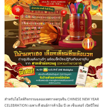
สำหรับไฮไลท์กิจกรรมฉลองเทศกาลตรุษจีน CHINESE NEW YEAR
CELEBRATION เฉพาะที่ ศูนย์การค้าเอ็ม บี เค เซ็นเตอร์ เปิดปีใหม่