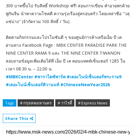
300 บาทขึ้นไป รับสิทธิ์ Workshop ฟรี! สอนการเขียน คำอวยพรด้วย
พู่กันจีน นำพาความโชคดี ความรุ่งเรืองสู่ครอบครัว โดยเหล่าซือ "วสุ
แซ่บ่าง" (จำกัดรวม 100 สิทธิ์ / วัน)
ติดตามกิจกรรมและโปรโมชันดี ๆ ของศูนย์การค้าเครือเอ็ม บี เค
ผ่านทาง Facebook Page : MBK CENTER PARADISE PARK THE
NINE CENTER RAMA 9 และ THE NINE CENTER TIWANON
สอบถามข้อมูลเพิ่มเติมได้ที่ เอ็ม บี เค คอนแทคท์เซ็นเตอร์ 1285 ใน
เวลา 08.30 น. – 22.00 น.
#MBKCenter #พาราไดซ์พาร์ค #เดอะไนน์เซ็นเตอร์พระราม9
#เดอะไนน์เซ็นเตอร์ติวานนท์ #ChineseNewYear2026
Tags
# กรุงเทพมหานคร
# วาไรตี้
# Express News
Share This