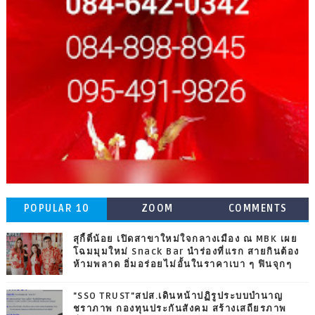
POPULAR 10
ZOOM
COMMENTS
สุกี้ตี๋น้อย เปิดสาขาใหม่ใจกลางเมือง ณ MBK เผย
โฉมมุมใหม่ Snack Bar นำร่องที่แรก สายกินต้อง
ห้ามพลาด อิ่มอร่อยไม่อั้นในราคาเบา ๆ ฟินจุกๆ
"SSO TRUST"สปส.เดินหน้าปฏิรูประบบบำนาญ
ชราภาพ กองทุนประกันสังคม สร้างเสถียรภาพ