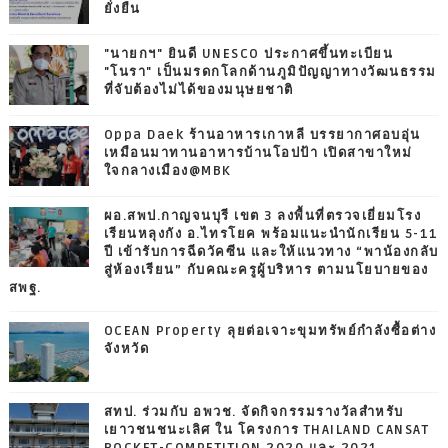
ยั่งยืน
"นายกฯ" ยินดี UNESCO ประกาศขึ้นทะเบียน
"โนรา" เป็นมรดกโลกด้านภูมิปัญญาทางวัฒนธรรม
ที่จับต้องไม่ได้ของมนุษยชาติ
Oppa Daek ร้านอาหารเกาหลี บรรยากาศอบอุ่น
เหมือนมาทานอาหารบ้านโอปป้า เปิดสาขาใหม่
ใจกลางเมือง@MBK
ผอ.สพป.กาญจนบุรี เขต 3 ลงพื้นที่ตรวจเยี่ยมโรง
เรียนหลุงกัง อ.ไทรโยค พร้อมแนะนำนักเรียน 5-11
ปี เข้ารับการฉีดวัคซีน และให้แนวทาง “พาน้องกลับ
สู่ห้องเรียน” กับคณะครูผู้บริหาร ตามนโยบายของ
สพฐ.
OCEAN Property ลุยต่อเจาะขุมทรัพย์กำลังซื้อต่าง
จังหวัด
สทป. ร่วมกับ อพวช. จัดกิจกรรมรางวัลสำหรับ
เยาวชนชนะเลิศ ใน โครงการ THAILAND CANSAT
ROCKET-COMPETITION 2020 และ 2021