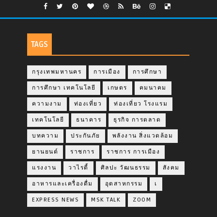
TAGS
กรุงเทพมหานคร
การเมือง
การศึกษา
การศึกษา เทคโนโลยี
เกษตร
คมนาคม
ความงาม
ท่องเที่ยว
ท่องเที่ยว โรงแรม
เทคโนโลยี
ธนาคาร
ธุรกิจ การตลาด
บทความ
ประกันภัย
พลังงาน สิ่งแวดล้อม
ยานยนต์
ราชการ
ราชการ การเมือง
แรงงาน
วาไรตี้
ศิลปะ วัฒนธรรม
สังคม
อาหารและเครื่องดื่ม
อุตสาหกรรม
เ
EXPRESS NEWS
MSK TALK
ZOOM