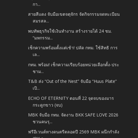
กา...
สายสีแดง จับมือเขตจตุจักร จัดกิจกรรมจดทะเบียน
สมรสล...
พบทัพธุรกิจใช้เงินทำงาน สร้างรายได้ 24 ชม.
“มหกรรม...
เช็กความพร้อมตั้งแต่เช้า! ปลัด กทม. ใช้สิทธิ การ
เล...
กทม. พร้อม! เช็กความเรียบร้อยหน่วยเลือกตั้ง-ประ
ชาม...
T&B ส่ง “Out of the Nest” จับมือ “Huus Plate”
เปิ...
ECHO OF ETERNITY ตอนที่ 22 จุดจบของมาร
กระดูกขาว (จบ)
MBK จับมือ กทม. จัดงาน BKK SAFE LOVE 2026
ชวนคนรุ...
ฟรีอีเวนต์ทางดนตรีตลอดปี 2569 MBK ผนึกกำลัง