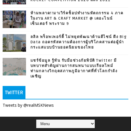
ห้ามพลาด!!มาเวิร์คช็อปทำงานหัตถกรรม 4 ภาค
ในงาน ART & CRAFT MARKET @ เดอะไนน์
เซ็นเตอร์ พระราม 9
ลลิล พร็อพเพอร์ตี้ ไม่หยุดพัฒนาด้านดีไซน์ ดึง Big
Data ถอดรหัสความต้องการผู้บริโภคสานต่อผู้นำ
กระแสแบบบ้านยอดนิยมของไทย
แชร์ข้อมูล รู้ทัน รับมือช่วงภัยพิบัติ Twitter มี
บทบาทสำคัญผ่านการสนทนาแบบเรียลไทม์
ท่ามกลางวิกฤตสภาพภูมิอากาศที่ทั่วโลกกำลัง
เผชิญ
TWITTER
Tweets by @realMSKNews