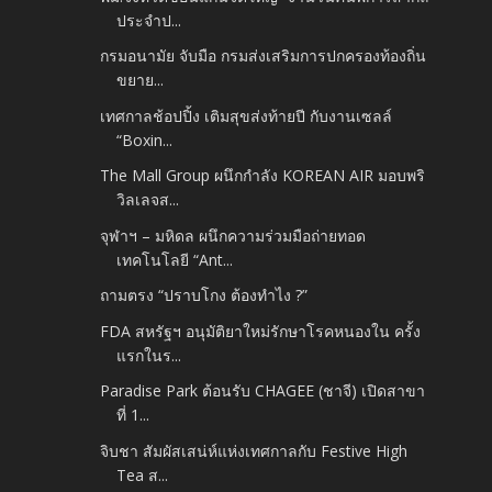
ประจำป...
กรมอนามัย จับมือ กรมส่งเสริมการปกครองท้องถิ่น
ขยาย...
เทศกาลช้อปปิ้ง เติมสุขส่งท้ายปี กับงานเซลล์
“Boxin...
The Mall Group ผนึกกำลัง KOREAN AIR มอบพริ
วิลเลจส...
จุฬาฯ – มหิดล ผนึกความร่วมมือถ่ายทอด
เทคโนโลยี “Ant...
ถามตรง “ปราบโกง ต้องทำไง ?”
FDA สหรัฐฯ อนุมัติยาใหม่รักษาโรคหนองใน ครั้ง
แรกในร...
Paradise Park ต้อนรับ CHAGEE (ชาจี) เปิดสาขา
ที่ 1...
จิบชา สัมผัสเสน่ห์แห่งเทศกาลกับ Festive High
Tea ส...