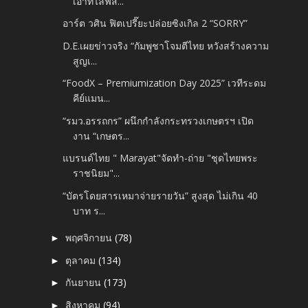
เอาท์ไลฟ์ส...
อาร์ต วศิน ฟิตเปรี๊ยะปล่อยซิงเกิล 2 “SORRY”
D.E.เผยข่าวจริง “กัมพูชาโจมตีไทย หวังสร้างความ
สูญเ...
“FoodX – Premiumization Day 2025” เวทีระดม
คีย์แมน...
“รมว.อรรถกร” ผนึกกำลังกระทรวงเกษตรฯ เปิด
งาน “เกษตร...
แบรนด์ไทย " Marayat"จัดทำ-ถ่าย "ชุดไทยพระ
ราชนิยม"...
“บัตรโดยสารเหมาจ่ายรายวัน” สูงสุด ไม่เกิน 40
บาท ร...
พฤศจิกายน
(78)
►
ตุลาคม
(134)
►
กันยายน
(173)
►
สิงหาคม
(94)
►