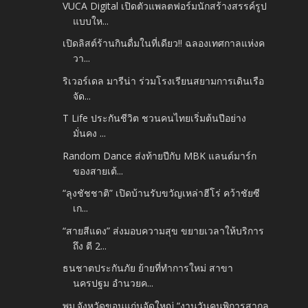
VUCA Digital เปิดตัวแพลตฟอร์มนักสร้างสรรค์รูป
แบบให...
เปิดลิสต์ร้านกินดื่มในที่เดียว!! ฉลองเทศกาลแห่งค
วา...
ริเวอร์เดล มารีน่า ร่วมโรงเรียนสยามการเดินเรือ
จัด...
T Life ประกันชีวิต ชวนคนไทยเริ่มต้นปีอย่าง
มั่นคง ...
Random Dance ส่งท้ายปีกับ MBK แลนด์มาร์ก
ของสายเต้...
“ลุงชัชชาติ” เปิดบ้านรับขวัญเหล่าฮีโร่ คว้าชัยซี
เก...
“สายสีแดง” ส่งมอบความสุข ขยายเวลาให้บริการ
ถึง ตี 2...
ธนชาตประกันภัย ย้ายที่ทำการใหม่ สาขา
นครปฐม อำนวยค...
พม.จังหวัดขอนแก่นจัดใหญ่ “งานวันคนพิการสากล