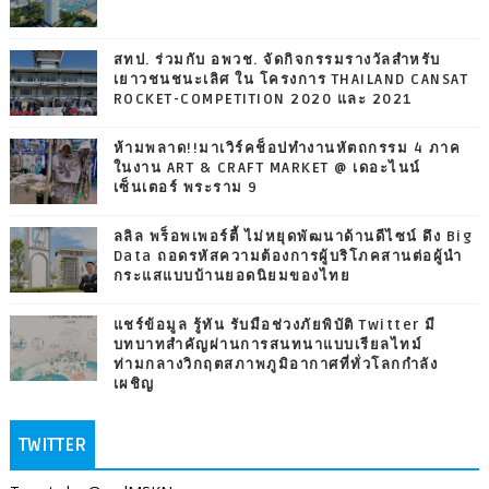
สทป. ร่วมกับ อพวช. จัดกิจกรรมรางวัลสำหรับ
เยาวชนชนะเลิศ ใน โครงการ THAILAND CANSAT
ROCKET-COMPETITION 2020 และ 2021
ห้ามพลาด!!มาเวิร์คช็อปทำงานหัตถกรรม 4 ภาค
ในงาน ART & CRAFT MARKET @ เดอะไนน์
เซ็นเตอร์ พระราม 9
ลลิล พร็อพเพอร์ตี้ ไม่หยุดพัฒนาด้านดีไซน์ ดึง Big
Data ถอดรหัสความต้องการผู้บริโภคสานต่อผู้นำ
กระแสแบบบ้านยอดนิยมของไทย
แชร์ข้อมูล รู้ทัน รับมือช่วงภัยพิบัติ Twitter มี
บทบาทสำคัญผ่านการสนทนาแบบเรียลไทม์
ท่ามกลางวิกฤตสภาพภูมิอากาศที่ทั่วโลกกำลัง
เผชิญ
TWITTER