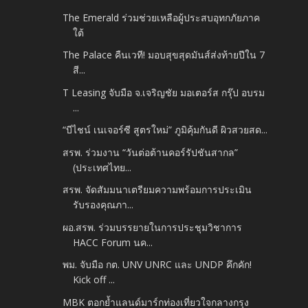
The Emerald ร่วมช่วยเหลือผู้ประสบอุทกภัยภาค
ใต้
The Palace คืนเวที! มอบสุขสุดมันส์ส่งท้ายปีใน 7
สี...
T Leasing จับมือ จ.เจริญชัย มอเตอร์ส กรุ๊ป อบรม
...
“บีไชน์ เนเจอร์ซี สูตรใหม่” ภูมิคุ้มกันดี ผิวสวยสด...
สรพ. ร่วมงาน “วันต่อต้านคอร์รัปชันสากล”
(ประเทศไทย...
สรพ. จัดสัมมนาเตรียมความพร้อมการประเมิน
รับรองคุณภา...
ผอ.สรพ. ร่วมบรรยายในการประชุมวิชาการ
HACC Forum นค...
พม. จับมือ กต. UNV UNRC และ UNDP คึกคัก!
Kick off ...
MBK ตอกย้ำแลนด์มาร์กท่องเที่ยวใจกลางกรุง