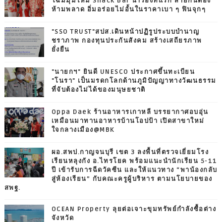
โฉมมุมใหม่ Snack Bar นำร่องที่แรก สายกินต้อง
ห้ามพลาด อิ่มอร่อยไม่อั้นในราคาเบา ๆ ฟินจุกๆ
"SSO TRUST"สปส.เดินหน้าปฏิรูประบบบำนาญ
ชราภาพ กองทุนประกันสังคม สร้างเสถียรภาพ
ยั่งยืน
"นายกฯ" ยินดี UNESCO ประกาศขึ้นทะเบียน
"โนรา" เป็นมรดกโลกด้านภูมิปัญญาทางวัฒนธรรม
ที่จับต้องไม่ได้ของมนุษยชาติ
Oppa Daek ร้านอาหารเกาหลี บรรยากาศอบอุ่น
เหมือนมาทานอาหารบ้านโอปป้า เปิดสาขาใหม่
ใจกลางเมือง@MBK
ผอ.สพป.กาญจนบุรี เขต 3 ลงพื้นที่ตรวจเยี่ยมโรง
เรียนหลุงกัง อ.ไทรโยค พร้อมแนะนำนักเรียน 5-11
ปี เข้ารับการฉีดวัคซีน และให้แนวทาง “พาน้องกลับ
สู่ห้องเรียน” กับคณะครูผู้บริหาร ตามนโยบายของ
สพฐ.
OCEAN Property ลุยต่อเจาะขุมทรัพย์กำลังซื้อต่าง
จังหวัด