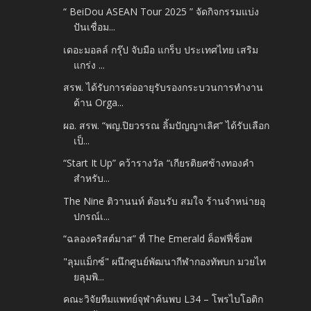
“ BeiDou ASEAN Tour 2025 ” จัดกิจกรรมแบ่ง
ปันเชื่อม...
เดอะมอลล์ กรุ๊ป จับมือ แกร็บ ประเทศไทย เสริม
แกร่ง ...
สรพ. ได้รับการต่ออายุรับรองกระบวนการทำงาน
ด้าน Orga...
ผอ. สรพ. “พญ.ปิยวรรณ ลิ้มปัญญาเลิศ” ได้รับเลือก
เป็...
“Start It Up” คว้ารางวัล “เกียรติยศช้างทองคำ
สำหรับ...
The Nine ติวานนท์ ต้อนรับ สมใจ ร้านจำหน่ายอุ
ปกรณ์เ...
“ฉลองคริสต์มาส” ที่ The Emerald ค็อฟฟี่ช็อพ
"ลุมแม็กซ์" ผนึกศูนย์พัฒนากีฬากองทัพบก มวยไท
ยลุมพิ...
คณะวิจัยทีมแพทย์จุฬาค้นพบ L34 – โพรไบโอติก