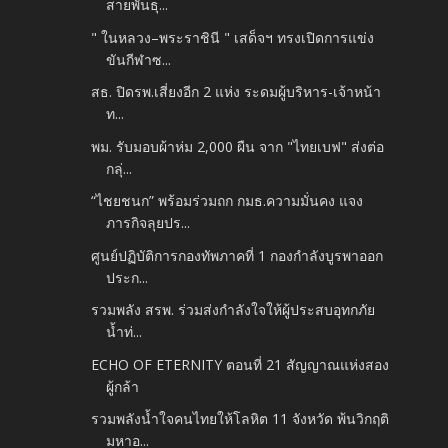
สายพันธุ...
" ในหลวง–พระราชินี " เสด็จฯ ทรงเปิดการแข่ง
ขันกีฬาซ...
สธ. ปิดรพ.เสี่ยงอีก 2 แห่ง ระดมผู้บริหาร-เจ้าหน้า
ท...
พม. รับมอบผ้าห่ม 2,000 ผืน จาก "ไทยเบฟ" ส่งต่อ
กลุ่...
“ไชยชนก” พร้อมร่วมถก กมธ.ความมั่นคง แจง
ภารกิจลุยปร...
ศูนย์ปฏิบัติการกองทัพภาคที่ 1 กองกำลังบูรพาออก
ประก...
รวมพลัง สรพ. ร่วมส่งกำลังใจให้ผู้ประสบอุทกภัย
น้ำท่...
ECHO OF ETERNITY ตอนที่ 21 สัญญาณแห่งสอง
ผู้กล้า
รวมพลังน้ำใจคนไทยให้โลหิต 11 จังหวัด พ้นวิกฤติ
มหาอ...