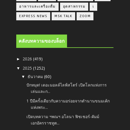
อาหารและเครื่องดื่ม
อุตสาหกรรม
เ
EXPRESS NEWS
MSK TALK
ZOOM
คลังบทความของบล็อก
2026
(419)
►
2025
(1252)
▼
ธันวาคม
(60)
▼
ปักหมุด! เดอะมอลล์ไลฟ์สโตร์ เปิดโลกแห่งการ
เล่นและก...
1 ปีมีครั้งเดียวกับความอร่อยจากตำนานขนมเค้ก
แห่งพระ...
เปิดบทความ ฯพณฯ อโลนา ฟิชเชอร์-คัมม์
เอกอัครราชทูต...