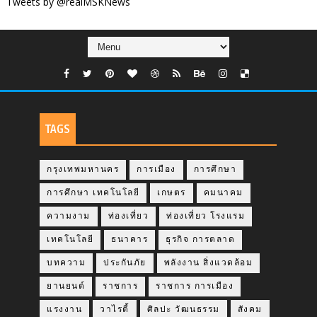
Tweets by @realMSKNews
TAGS
กรุงเทพมหานคร
การเมือง
การศึกษา
การศึกษา เทคโนโลยี
เกษตร
คมนาคม
ความงาม
ท่องเที่ยว
ท่องเที่ยว โรงแรม
เทคโนโลยี
ธนาคาร
ธุรกิจ การตลาด
บทความ
ประกันภัย
พลังงาน สิ่งแวดล้อม
ยานยนต์
ราชการ
ราชการ การเมือง
แรงงาน
วาไรตี้
ศิลปะ วัฒนธรรม
สังคม