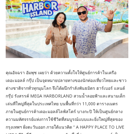
คุณอัจฉรา อัมพุช เผยว่า ด้วยความตั้งใจให้ศูนย์การค้าในเครือ
เดอะมอลล์ กรุ๊ป เป็นจุดหมายปลายทางของนักท่องเที่ยวไทยและชาว
ต่างชาติจากทั่วทุกมุมโลก จึงได้ผนึกกำลังพันธมิตร ฮาร์เบอร์ แลนด์
กรุ๊ป รังสรรค์ MEGA HARBORLAND สวนน้ำลอยฟ้าและสนามเด็ก
เล่นที่ใหญ่ที่สุดในประเทศไทย บนพื้นที่กว่า 11,000 ตารางเมตร
ภายในศูนย์การค้าเดอะมอลล์ไลฟ์สโตร์ บางกะปิ ให้เป็นศูนย์กลาง
ความมหัศจรรย์แห่งการใช้ชีวิตที่สมบูรณ์แบบและยิ่งใหญ่ที่สุดของ
กรุงเทพฯ ฝั่งตะวันออก ภายใต้แนวคิด “ A HAPPY PLACE TO LIVE