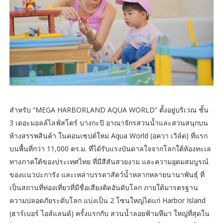
สำหรับ “MEGA HARBORLAND AQUA WORLD” ตั้งอยู่บริเวณ ชั้น
3 เดอะมอลล์ไลฟ์สโตร์ บางกะปิ อาณาจักรสวนน้ำและสวนสนุกบน
ห้างสรรพสินค้า ในคอนเซปต์ใหม่ Aqua World (อควา เวิล์ด) ที่แรก
บนพื้นที่กว่า 11,000 ตร.ม. ที่ได้รับแรงบันดาลใจจากโลกใต้ท้องทะเล
ทางภาคใต้ของประเทศไทย ที่มีสีสันสวยงาม และความอุดมสมบูรณ์
ของแนวปะการัง และเหล่าบรรดาสัตว์น้ำหลากหลายนานาพันธุ์ ที่
เป็นสถานที่ท่องเที่ยวที่มีชื่อเสียงติดอันดับโลก ภายใต้มารตรฐาน
ความปลอดภัยระดับโลก แบ่งเป็น 2 โซนใหญ่ได่แก่ Harbor Island
(ฮาร์เบอร์ ไอส์แลนด์) ครั้งแรกกับ สวนน้ำลอยฟ้ามหึมา ใหญ่ที่สุดใน