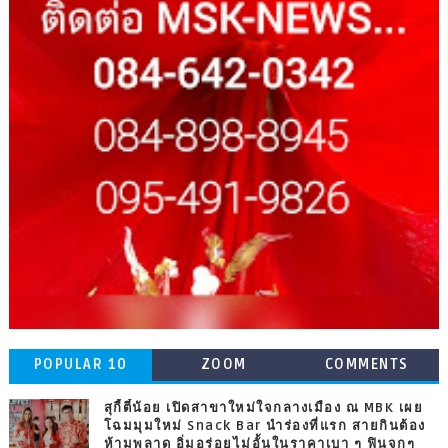
POPULAR 10
ZOOM
COMMENTS
สุกี้ตี๋น้อย เปิดสาขาใหม่ใจกลางเมือง ณ MBK เผย
โฉมมุมใหม่ Snack Bar นำร่องที่แรก สายกินต้อง
ห้ามพลาด อิ่มอร่อยไม่อั้นในราคาเบา ๆ ฟินจุกๆ