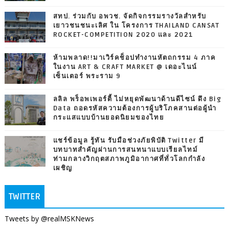
สทป. ร่วมกับ อพวช. จัดกิจกรรมรางวัลสำหรับ
เยาวชนชนะเลิศ ใน โครงการ THAILAND CANSAT
ROCKET-COMPETITION 2020 และ 2021
ห้ามพลาด!!มาเวิร์คช็อปทำงานหัตถกรรม 4 ภาค
ในงาน ART & CRAFT MARKET @ เดอะไนน์
เซ็นเตอร์ พระราม 9
ลลิล พร็อพเพอร์ตี้ ไม่หยุดพัฒนาด้านดีไซน์ ดึง Big
Data ถอดรหัสความต้องการผู้บริโภคสานต่อผู้นำ
กระแสแบบบ้านยอดนิยมของไทย
แชร์ข้อมูล รู้ทัน รับมือช่วงภัยพิบัติ Twitter มี
บทบาทสำคัญผ่านการสนทนาแบบเรียลไทม์
ท่ามกลางวิกฤตสภาพภูมิอากาศที่ทั่วโลกกำลัง
เผชิญ
TWITTER
Tweets by @realMSKNews