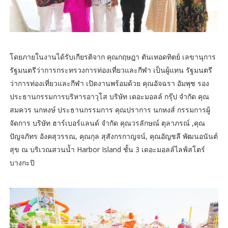
โดยภายในงานได้รับเกียรติจาก คุณกฤษฎา ตันเทอดทิตย์ เลขานุการ
รัฐมนตรีว่าการกระทรวงการท่องเที่ยวและกีฬา เป็นผู้แทน รัฐมนตรี
ว่าการท่องเที่ยวและกีฬา เปิดงานพร้อมด้วย คุณอัจฉรา อัมพุช รอง
ประธานกรรมการบริหารอาวุโส บริษัท เดอะมอลล์ กรุ๊ป จำกัด คุณ
สมควร นกหงษ์ ประธานกรรมการ คุณปราการ นกหงส์ กรรมการผู้
จัดการ บริษัท ฮาร์เบอร์แลนด์ จำกัด คุณวรลักษณ์ ตุลาภรณ์ ,คุณ
ปัญจภัทร อังคสุวรรณ, คุณกุล สุสังกรกาญจน์, คุณอัญชลี พัฒนอนันต์
สุข ณ บริเวณสวนน้ำ Harbor Island ชั้น 3 เดอะมอลล์ไลฟ์สโตร์
บางกะปิ