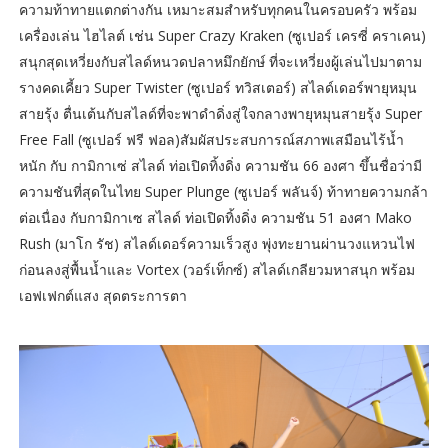
ความท้าทายแตกต่างกัน เหมาะสมสำหรับทุกคนในครอบครัว พร้อม
เครื่องเล่น ไฮไลต์ เช่น Super Crazy Kraken (ซูเปอร์ เครซี่ คราเคน)
สนุกสุดเหวี่ยงกับสไลด์หนวดปลาหมึกยักษ์ ที่จะเหวี่ยงผู้เล่นไปมาตาม
รางคดเคี้ยว Super Twister (ซูเปอร์ ทวิสเตอร์) สไลด์เดอร์พายุหมุน
สายรุ้ง ตื่นเต้นกับสไลด์ที่จะพาดำดิ่งสู่ใจกลางพายุหมุนสายรุ้ง Super
Free Fall (ซูเปอร์ ฟรี ฟอล)สัมผัสประสบการณ์สภาพเสมือนไร้น้ำ
หนัก กับ กามิกาเซ่ สไลด์ ท่อเปิดทิ้งดิ่ง ความชัน 66 องศา ขึ้นชื่อว่ามี
ความชันที่สุดในไทย Super Plunge (ซูเปอร์ พลันจ์) ท้าทายความกล้า
ต่อเนื่อง กับกามิกาเซ สไลด์ ท่อเปิดทิ้งดิ่ง ความชัน 51 องศา Mako
Rush (มาโก รัช) สไลด์เดอร์ความเร็วสูง พุ่งทะยานผ่านวงแหวนไฟ
ก่อนลงสู่พื้นน้ำและ Vortex (วอร์เท็กซ์) สไลด์เกลียวมหาสนุก พร้อม
เอฟเฟกต์แสง สุดตระการตา