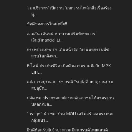
‘รมต.จิราพร’ เปิดงาน ‘มหกรรมไกล่เกลี่ยเรื่องร้อง
ทุ...
ข้อดีของการไกล่เกลี่ย!!
ออมสิน เดินหน้าบทบาทเสริมทักษะการ
เงิน(Financial Li...
กระทรวงเกษตรฯ เดินหน้าจัด “งานมหกรรมพืช
สวนโลกจังหว...
ที ไลฟ์ ประกันชีวิต เปิดตัวความร่วมมือกับ MPK
LIFE...
คปภ. เร่งบูรณาการฯ กรณี “รถบัสศึกษาดูงานประ
สบอุบัต...
ปลัด พม. ประกาศยกย่องหอพักเอกชนได้มาตรฐาน
ปลอดภัยส...
"วราวุธ" นำ พม. ร่วม MOU เสริมสร้างสมรรถนะ
กลุ่มเปร...
ยินดีต้อนรับผู้เข้าประกวดมิสแกรนด์ไทยแลนด์