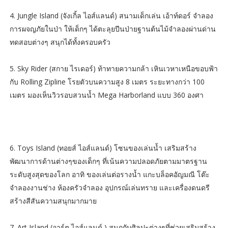
4. Jungle Island (จังเกิ้ล ไอส์แลนด์) สนามเด็กเล่น เอ้าท์ดอร์ จำลอง
การผจญภัยในป่า ให้เด็กๆ ได้ตะลุยปีนป่ายฐานต้นไม้จำลองผ่านด่าน
ทดสอบต่างๆ สนุกได้ทั้งครอบครัว
5. Sky Rider (สกาย ไรเดอร์) ท้าทายความกล้า เหินเวหาเหนือขอบฟ้า
กับ Rolling Zipline โรยตัวบนความสูง 8 เมตร ระยะทางกว่า 100
เมตร มองเห็นวิวรอบสวนน้ำ Mega Harborland แบบ 360 องศา
6. Toys Island (ทอยส์ ไอส์แลนด์) โซนของเล่นน้ำ เสริมสร้าง
พัฒนาการด้านต่างๆของเด็กๆ ที่เน้นความปลอดภัยตามมาตรฐาน
ระดับสูงสุดของโลก อาทิ ของเล่นต่อรางน้ำ แกะบล็อคอัญมณี โต๊ะ
จำลองงานช่าง ห้องครัวจำลอง อุปกรณ์เล่นทราย และเครื่องดนดรี
สร้างสีสันความสนุกมากมาย
7. Art Island (อาร์ต ไอส์แลนด์ ) สนุกกับศิลปะต่างๆที่ช่วยเสริมสร้าง