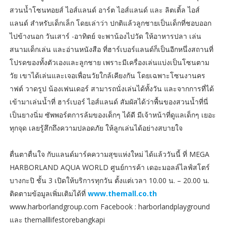
สวนน้ำโซนทอยส์ ไอส์แลนด์ อาร์ต ไอส์แลนด์ และ ลิตเติ้ล ไอส์
แลนด์ สำหรับเด็กเล็ก โดยเล่าว่า ปกติแล้วลูกชายเป็นเด็กที่ชอบออก
ไปข้างนอก วันเสาร์ -อาทิตย์ จะพาน้องไปวัด ให้อาหารปลา เล่น
สนามเด็กเล่น และอ่านหนังสือ ที่ฮาร์เบอร์แลนด์ก็เป็นอีกหนึ่งสถานที่
โปรดของทั้งตัวเองและลูกชาย เพราะมีเครื่องเล่นแบ่งเป็นโซนตาม
วัย เขาได้เล่นและเจอเพื่อนวัยใกล้เคียงกัน โดยเฉพาะโซนงานคร
าฟต์ วาดรูป น้องเฟนเดอร์ สามารถนั่งเล่นได้ทั้งวัน และจากการที่ได้
เข้ามาเล่นน้ำที่ ฮาร์เบอร์ ไอส์แลนด์ สัมผัสได้ว่าพื้นของสวนน้ำที่นี่
เป็นยางนิ่ม ซัพพอร์ตการล้มของเด็กๆ ได้ดี มีเจ้าหน้าที่ดูแลเด็กๆ เยอะ
ทุกจุด เลยรู้สึกถึงความปลอดภัย ให้ลูกเล่นได้อย่างสบายใจ
ตื่นตาตื่นใจ กับแลนด์มาร์คความสุขแห่งใหม่ ได้แล้ววันนี้ ที่ MEGA
HARBORLAND AQUA WORLD ศูนย์การค้า เดอะมอลล์ไลฟ์สโตร์
บางกะปิ ชั้น 3 เปิดให้บริการทุกวัน ตั้งแต่เวลา 10.00 น. – 20.00 น.
ติดตามข้อมูลเพิ่มเติมได้ที่
www.themall.co.th
www.harborlandgroup.com Facebook : harborlandplayground
และ themalllifestorebangkapi