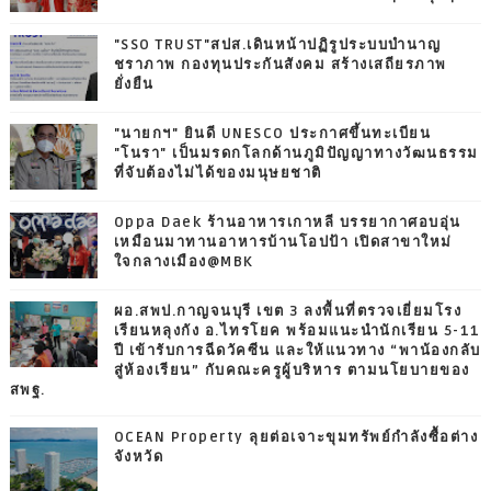
"SSO TRUST"สปส.เดินหน้าปฏิรูประบบบำนาญ
ชราภาพ กองทุนประกันสังคม สร้างเสถียรภาพ
ยั่งยืน
"นายกฯ" ยินดี UNESCO ประกาศขึ้นทะเบียน
"โนรา" เป็นมรดกโลกด้านภูมิปัญญาทางวัฒนธรรม
ที่จับต้องไม่ได้ของมนุษยชาติ
Oppa Daek ร้านอาหารเกาหลี บรรยากาศอบอุ่น
เหมือนมาทานอาหารบ้านโอปป้า เปิดสาขาใหม่
ใจกลางเมือง@MBK
ผอ.สพป.กาญจนบุรี เขต 3 ลงพื้นที่ตรวจเยี่ยมโรง
เรียนหลุงกัง อ.ไทรโยค พร้อมแนะนำนักเรียน 5-11
ปี เข้ารับการฉีดวัคซีน และให้แนวทาง “พาน้องกลับ
สู่ห้องเรียน” กับคณะครูผู้บริหาร ตามนโยบายของ
สพฐ.
OCEAN Property ลุยต่อเจาะขุมทรัพย์กำลังซื้อต่าง
จังหวัด