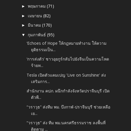
พฤษภาคม
(71)
►
เมษายน
(82)
►
มีนาคม
(170)
►
กุมภาพันธ์
(95)
▼
‘Echoes of Hope ให้กฎหมายทำงาน ให้ความ
ยุติธรรมเป็น...
‘การส่งตัว’ ชาวอุยกูร์กลับไปยังจีนเป็นความโหด
ร้ายท...
Tesla เปิดตัวแคมเปญ 'Live on Sunshine' ส่ง
เสริมการ...
สำนักงาน คปภ. ผนึกกำลังจังหวัดปราจีนบุรี เปิด
ตัวพื...
“วราวุธ” ส่งทีม พม. บึงกาฬ-ปราจีนบุรี ช่วยเหลือ
เย...
“วราวุธ” ส่ง ทีม พม.นครศรีธรรมราช ลงพื้นที่
ติดตาม ...