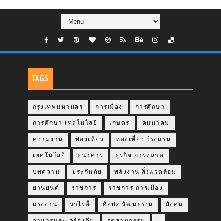
TAGS
กรุงเทพมหานคร
การเมือง
การศึกษา
การศึกษา เทคโนโลยี
เกษตร
คมนาคม
ความงาม
ท่องเที่ยว
ท่องเที่ยว โรงแรม
เทคโนโลยี
ธนาคาร
ธุรกิจ การตลาด
บทความ
ประกันภัย
พลังงาน สิ่งแวดล้อม
ยานยนต์
ราชการ
ราชการ การเมือง
แรงงาน
วาไรตี้
ศิลปะ วัฒนธรรม
สังคม
อาหารและเครื่องดื่ม
อุตสาหกรรม
เ