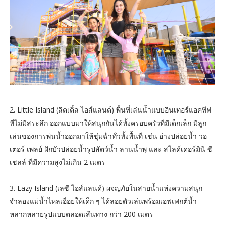
2. Little Island (ลิตเติ้ล ไอส์แลนด์) พื้นที่เล่นน้ำแบบอินเทอร์แอคทีฟ
ที่ไม่มีสระลึก ออกแบบมาให้สนุกกันได้ทั้งครอบครัวที่มีเด็กเล็ก มีลูก
เล่นของการพ่นน้ำออกมาให้ชุ่มฉ่ำทั่วทั้งพื้นที่ เช่น อ่างปล่อยน้ำ วอ
เตอร์ เพลย์ ฝักบัวปล่อยน้ำรูปสัตว์น้ำ ลานน้ำพุ และ สไลด์เดอร์มินิ ซี
เชลล์ ที่มีความสูงไม่เกิน 2 เมตร
3. Lazy Island (เลซี ไอส์แลนด์) ผจญภัยในสายน้ำแห่งความสนุก
จำลองแม่น้ำไหลเอื่อยให้เด็ก ๆ ได้ลอยตัวเล่นพร้อมเอฟเฟกต์น้ำ
หลากหลายรูปแบบตลอดเส้นทาง กว่า 200 เมตร