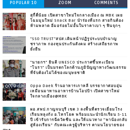
POPULAR 10
ZOOM
COMMENTS
สุกี้ตี๋น้อย เปิดสาขาใหม่ใจกลางเมือง ณ MBK เผย
โฉมมุมใหม่ Snack Bar นำร่องที่แรก สายกินต้อง
ห้ามพลาด อิ่มอร่อยไม่อั้นในราคาเบา ๆ ฟินจุกๆ
"SSO TRUST"สปส.เดินหน้าปฏิรูประบบบำนาญ
ชราภาพ กองทุนประกันสังคม สร้างเสถียรภาพ
ยั่งยืน
"นายกฯ" ยินดี UNESCO ประกาศขึ้นทะเบียน
"โนรา" เป็นมรดกโลกด้านภูมิปัญญาทางวัฒนธรรม
ที่จับต้องไม่ได้ของมนุษยชาติ
Oppa Daek ร้านอาหารเกาหลี บรรยากาศอบอุ่น
เหมือนมาทานอาหารบ้านโอปป้า เปิดสาขาใหม่
ใจกลางเมือง@MBK
ผอ.สพป.กาญจนบุรี เขต 3 ลงพื้นที่ตรวจเยี่ยมโรง
เรียนหลุงกัง อ.ไทรโยค พร้อมแนะนำนักเรียน 5-11
ปี เข้ารับการฉีดวัคซีน และให้แนวทาง “พาน้องกลับ
สู่ห้องเรียน” กับคณะครูผู้บริหาร ตามนโยบายของ