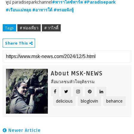
ทูป paradiseparkchannel
#พาราไดซ์พาร์ค #Paradisepark
#เรือนแม่หลุย #อาหารใต้ #หรอยจังหู้
Tags
# ท่องเที่ยว
# วาไรตี้
Share This
About MSK-NEWS
สื่อมวลชนหัวใจยุติธรรม
delicious
bloglovin
behance
Newer Article