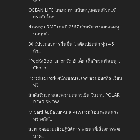
OCEAN LIFE ไทยสมุทร สนับสนุนคอนเสิร์ตแจ๊
สระดับโลก ...
4 กองทุน RMF เด่นปี 2567 สำหรับวางแผนกองทุ
นมนุษย์เ...
30 ผู้ประกอบการชื่นมื่น โลตัสเปย์หนัก ทุ่ม 4.5
ล้า...
"PeeKaBoo Junior จ๊ะเอ๋! เด็ด เด็ด"ชวนทำเมนู…
Choco...
Paradise Park ผนึกเขตประเวศ ชวนอัปสกิล เรียน
ฟรี!...
สัมผัสหิมะตกและความหนาวเย็น ในงาน POLAR
BEAR SNOW ...
M Card จับมือ Air Asia Rewards โอนคะแนนระ
หว่างกันไ...
สรพ. จัดอบรมเชิงปฏิบัติการ พัฒนาพี่เลี้ยงการพัฒ
นาค...