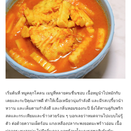
เริ่มต้นที่ หมูคลุกโคลน เมนูที่หลายคนชื่นชอบ เนื้อหมูนำไปหมักกับ
เคยและกะปิคุณภาพดี ทำให้เนื้อเหนียวนุ่มกำลังดี และมีรสเปรี้ยวนำ
หวาน และเค็มตามกำลังดี และกลิ่นหอมของกะปิ ยิ่งได้ทานคู่กับพริก
สดและกระเทียมและข้าวสวยร้อน ๆ บอกเลยว่าหมดจานไปแบบไม่รู้
ตัว ต่อด้วยความเผ็ดร้อน แกงเหลืองปลากะพงยอดมะพร้าวอ่อน เนื้อ
ปลากระพงสดนุ่ม ไม่มีกลิ่นคาว มาพร้อมน้ำแกงรสชาติเข้มข้น