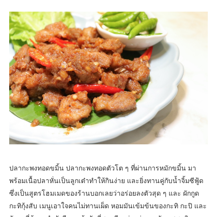
ปลากะพงทอดขมิ้น ปลากะพงทอดตัวโต ๆ ที่ผ่านการหมักขมิ้น มา
พร้อมเนื้อปลาหั่นเป็นลูกเต๋าทำให้กินง่าย และยิ่งทานคู่กับน้ำจิ้มซีฟู้ด
ซึ่งเป็นสูตรโฮมเมดของร้านบอกเลยว่าอร่อยลงตัวสุด ๆ และ ผักกูด
กะทิกุ้งสับ เมนูเอาใจคนไม่ทานเผ็ด หอมมันเข้มข้นของกะทิ กะปิ และ