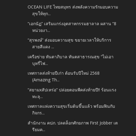
OCEAN LIFE ไทยสมุทร ส่งพลังความรักมอบความ
สุขให้ทุก...
“เอกนัฏ” เสริมแกร่งอุตสาหกรรมฮาลาล ผสาน “8
หน่วยงา...
“สุรพงษ์” ส่งมอบความสุข ขยายเวลาให้บริการ
สายสีแดง ...
เครือข่าย ทันตาภิบาล ทันตสาธารณสุข “ไม่เอา
บุหรี่ไฟ...
เทศกาลส่งท้ายปีเก่า ต้อนรับปีใหม่ 2568
(Amazing Th...
“สยามxสัปเหร่อ” ปล่อยตอนพีคส่งท้ายปี!! ร้อนแรง
ทะลุ...
เทศกาลแห่งความสุขเริ่มต้นขึ้นแล้ว พร้อมฟินกับ
กิจกร...
สำนักงาน คปภ. ปลดล็อกศักยภาพ First Jobber เต
รียมค...