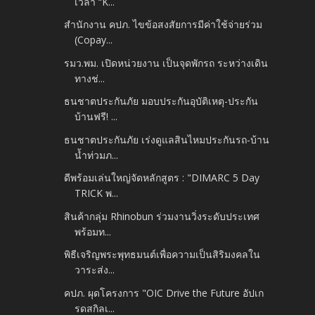
เวลา “K...
สำนักงาน คปภ. ไขข้อสงสัยการมีค่าใช้จ่ายร่วม
(Copay...
รมว.พม. เปิดหน่วยงาน เป็นจุดพักรถ ระหว่างเดิน
ทางช่...
ธนชาตประกันภัย มอบประกันอุบัติเหตุ-ประกัน
บ้านฟรี! ...
ธนชาตประกันภัย เร่งดูแลสินไหมประกันรถ-บ้าน
น้ำท่วมภ...
ดีพร้อมเล่นใหญ่จัดหลักสูตร : "DIMARC 5 Day
TRICK พ...
สินค้ากลุ่ม Rhinobun ร่วมงานวิ่งระดับประเทศ
พร้อมท...
พิธีเจริญพระพุทธมนต์เพื่อความเป็นสิริมงคลใน
วาระส่ง...
คปภ. ผุดโครงการ "OIC Drive the Future อัปเก
รดสกิลเ...