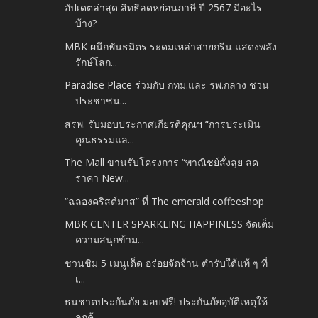
อัปเดตล่าสุด สิทธิลดหย่อนภาษี ปี 2567 มีอะไร
บ้าง?
MBK ผนึกพันธมิตร ระดมเหล่าสายกรีน แสดงพลัง
รักษ์โลก...
Paradise Place ร่วมกับ กทม.และ รพ.กลาง ชวน
ประชาชน...
สรพ. รับมอบประกาศเกียรติคุณฯ “การประเมิน
คุณธรรมแล...
The Mall ขานรับโครงการ “พาณิชย์สั่งลุย ลด
ราคา New...
“ฉลองคริสต์มาส” ที่ The emerald coffeeshop
MBK CENTER SPARKLING HAPPINESS จัดเต็ม
ความสนุกข้าม...
ชวนชิม 5 เมนูเด็ด อร่อยจัดจ้าน ตำรับใต้แท้ ๆ ที่
เ...
ธนชาตประกันภัย มอบฟรี! ประกันภัยอุบัติเหตุให้
ลูกค้...