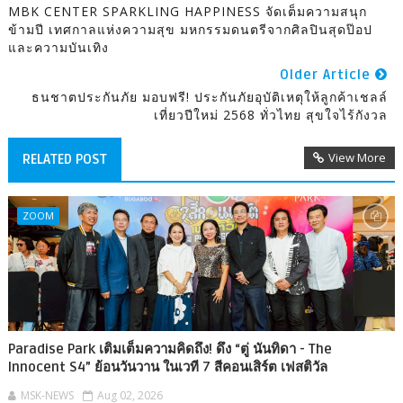
MBK CENTER SPARKLING HAPPINESS จัดเต็มความสนุก
ข้ามปี เทศกาลแห่งความสุข มหกรรมดนตรีจากศิลปินสุดป๊อป
และความบันเทิง
Older Article
ธนชาตประกันภัย มอบฟรี! ประกันภัยอุบัติเหตุให้ลูกค้าเชลล์
เที่ยวปีใหม่ 2568 ทั่วไทย สุขใจไร้กังวล
View More
RELATED POST
ZOOM
Paradise Park เติมเต็มความคิดถึง! ดึง “ตู่ นันทิดา - The
Innocent S4” ย้อนวันวาน ในเวที 7 สีคอนเสิร์ต เฟสติวัล
MSK-NEWS
Aug 02, 2026