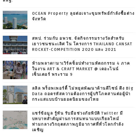
สพฐ.
OCEAN Property ลุยต่อเจาะขุมทรัพย์กำลังซื้อต่าง
จังหวัด
สทป. ร่วมกับ อพวช. จัดกิจกรรมรางวัลสำหรับ
เยาวชนชนะเลิศ ใน โครงการ THAILAND CANSAT
ROCKET-COMPETITION 2020 และ 2021
ห้ามพลาด!!มาเวิร์คช็อปทำงานหัตถกรรม 4 ภาค
ในงาน ART & CRAFT MARKET @ เดอะไนน์
เซ็นเตอร์ พระราม 9
ลลิล พร็อพเพอร์ตี้ ไม่หยุดพัฒนาด้านดีไซน์ ดึง Big
Data ถอดรหัสความต้องการผู้บริโภคสานต่อผู้นำ
กระแสแบบบ้านยอดนิยมของไทย
แชร์ข้อมูล รู้ทัน รับมือช่วงภัยพิบัติ Twitter มี
บทบาทสำคัญผ่านการสนทนาแบบเรียลไทม์
ท่ามกลางวิกฤตสภาพภูมิอากาศที่ทั่วโลกกำลัง
เผชิญ