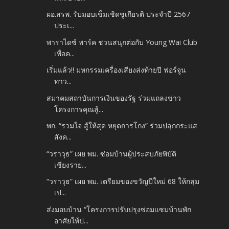
ผอ.สรพ. รับมอบเข็มเชิดชูเกียรติ ประจําปี 2567
ประเ...
พาราไดซ์ พาร์ค ชวนสนุกต่อกับ Young Wai Club
เพื่อค...
เริ่มแล้ว!! มหกรรมเครื่องเสียงส่งท้ายปี ฟอร์จูน
ทาว...
สมาคมสถาบันการเงินของรัฐ ร่วมแถลงข่าว
โครงการคุณสู้...
พก. “รวมใจ สู้ให้สุด หยุดการโกง” ร่วมปลุกกระแส
สังค...
“วราวุธ” เผย พม. ซ่อมบ้านผู้ประสบภัยพิบัติ
เชียงราย...
“วราวุธ” เผย พม. เตรียมของขวัญปีใหม่ 68 ให้กลุ่ม
เป...
ส่งมอบบ้าน “โครงการปรับปรุงซ่อมแซมบ้านพัก
อาศัยให้ป...