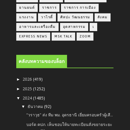
ยานยนต์
ราชการ
ราชการ การเมือง
แรงงาน
วาไรตี้
ศิลปะ วัฒนธรรม
สังคม
อาหารและเครื่องดื่ม
อุตสาหกรรม
เ
EXPRESS NEWS
MSK TALK
ZOOM
คลังบทความของบล็อก
2026
(419)
►
2025
(1252)
►
2024
(1485)
▼
ธันวาคม
(92)
▼
“วราวุธ” ส่ง ทีม พม. อุดรธานี เยี่ยมครอบครัวผู้เสี...
บอร์ด คปภ. เห็นชอบให้นายทะเบียนสั่งขยายระยะ