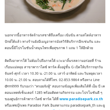
นอกจากนี้อาหารจัดจ้านรสชาติถึงเครื่อง เข้มข้น ตามสไตล์อาหาร
ปักษ์ใต้แล้ว ทางร้านยังมีเมนูอาหารมังสวิรัติบริการอีกเช่นกัน และ
ตอนนี้มีโปรโมชันน้ำสมุนไพรเพื่อสุขภาพ 1 แถม 1 ให้อีกด้วย
คิดถึงอาหารใต้ ไม่ต้องไปถึงภาคใต้ แวะมาลิ้มรสความอร่อยที่ ร้าน
เรือนแม่หลุย สาขาพาราไดซ์ พาร์ค ตั้งอยู่ชั้น G เปิดให้บริการทุกวัน
จันทร์-ศุกร์ เวลา 10.30 น.-21.00 น. เสาร์-อาทิตย์ และวันหยุดเวลา
10.00 น.-21.00 น. สอบถามได้ที่โทร. 02-853-9864 หรือทาง Line
@rml999 รับรองว่า “หรอยจังหู้” สอบถามข้อมูลเพิ่มเติมได้ที่ เอ็ม บี เค
คอนแทคท์เซ็นเตอร์ 1285 พร้อมติดตามกิจกรรม และโปรโมชันดี ๆ
ของศูนย์การค้าพาราไดซ์ พาร์ค ได้ที่
www.paradisepark.co.th
หรือเฟซบุ๊กเพจ Paradise Park อินสตาแกรม paradisepark_th และยู