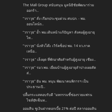
The Mall Group สนับสนุน มูลนิธิชัยพัฒนาร่วม
ออกร้า...
“วราวุธ” สั่ง เรียกประชุมด่วน ศบปภ. - พม.
ออนไลน์ถ...
“วราวุธ” ย้ำ พม.เดินหน้าแก้ปัญหา สังคมผู้สูงอายุ
ไท...
“วราวุธ” นั่งหัวโต๊ะ เวิร์คช็อป พม. 14 จว.ภาค
เหนือ...
"วราวุธ" เล็งผุด ที่พักอาศัยสำหรับผู้สูงอายุ เชียง...
“วราวุธ” รมว.พม. เยี่ยมบ้านผู้สูงอายุลำปางเผยสัด
ส่...
“วราวุธ” ยัน พม. หนุน พัฒนาคนพิการฯ เป็น
ประธานเปิ...
ปลื้มกระแสตอบรับดี "มหกรรมชี้ช่องรวยแฟรน
ไชส์@เซ็นท...
ออมสิน ชูเงินฝากดอกเบี้ย 21% ต่อปี สลากออมสิน