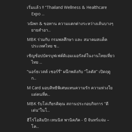
เริ่มแล้ว !! “Thailand Wellness & Healthcare
Expo ...
วณิพก & ขอทาน ความแตกต่างระหว่างเส้นบางๆ
ยายสำอา...
MBK ร่วมกับ กรมพลศึกษา และ สมาคมสแต็ค
ประเทศไทย ช...
เชิญช้อปบัตรบุฟเฟต์ดิเอมเมอรัลด์ในงานไทยเที่ยว
ไทย ...
“นอร์ธเวสต์ เชอร์รี่” ผนึกพลังกับ “โลตัส” เปิดฤดู
ก...
M Card มอบสิทธิพิเศษแทนความรัก ความห่วงใย
แด่คนที่ค...
MBK รับโล่เกียรติคุณ สถานประกอบกิจการ “ดี
เด่น”ในโ...
ฮีโร่โอลิมปิก เทนนิส พานิคภัค - บี จันทร์แจ่ม –
โค...