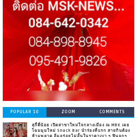
POPULAR 10
ZOOM
COMMENTS
สุกี้ตี๋น้อย เปิดสาขาใหม่ใจกลางเมือง ณ MBK เผย
โฉมมุมใหม่ Snack Bar นำร่องที่แรก สายกินต้อง
ห้ามพลาด อิ่มอร่อยไม่อั้นในราคาเบา ๆ ฟินจุกๆ