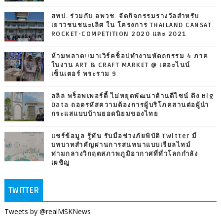
สทป. ร่วมกับ อพวช. จัดกิจกรรมรางวัลสำหรับ
เยาวชนชนะเลิศ ใน โครงการ THAILAND CANSAT
ROCKET-COMPETITION 2020 และ 2021
ห้ามพลาด!!มาเวิร์คช็อปทำงานหัตถกรรม 4 ภาค
ในงาน ART & CRAFT MARKET @ เดอะไนน์
เซ็นเตอร์ พระราม 9
ลลิล พร็อพเพอร์ตี้ ไม่หยุดพัฒนาด้านดีไซน์ ดึง Big
Data ถอดรหัสความต้องการผู้บริโภคสานต่อผู้นำ
กระแสแบบบ้านยอดนิยมของไทย
แชร์ข้อมูล รู้ทัน รับมือช่วงภัยพิบัติ Twitter มี
บทบาทสำคัญผ่านการสนทนาแบบเรียลไทม์
ท่ามกลางวิกฤตสภาพภูมิอากาศที่ทั่วโลกกำลัง
เผชิญ
TWITTER
Tweets by @realMSKNews