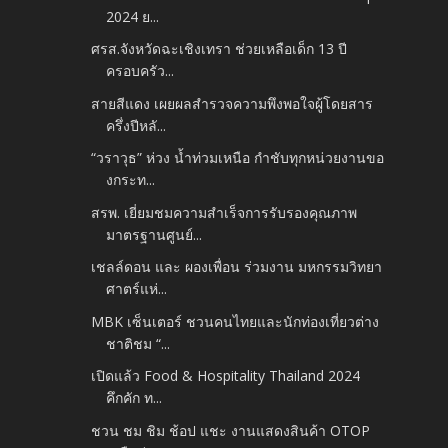
2024 ย...
ศรส.จังหวัดฉะเชิงเทรา ช่วยเหลือเด็ก 13 ปี
ครอบครัว...
สายสีแดง เผยผลสำรวจความพึงพอใจผู้โดยสาร
ครึ่งปีหลั...
“วราวุธ” ห่วง น้ำท่วมเหนือ กำชับทุกหน่วยงานขอ
งกระท...
สรพ. เยี่ยมชมความสำเร็จการรับรองคุณภาพ
มาตรฐานศูนย์...
เชลล์ดอน และ ผองเพื่อน ร่วมงาน มหกรรมวิทยา
ศาตร์แห่...
MBK เซ็นเตอร์ ชวนคนไทยและนักท่องเที่ยวต่าง
ชาติชม “...
เปิดแล้ว Food & Hospitality Thailand 2024
คึกคัก ท...
ชวน ชม ชิม ช้อป แชะ งานแสดงสินค้า OTOP