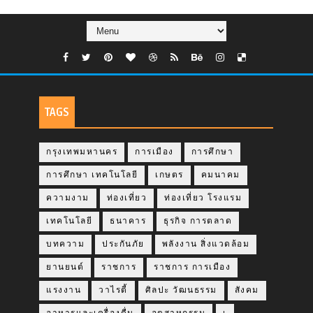
TAGS
กรุงเทพมหานคร
การเมือง
การศึกษา
การศึกษา เทคโนโลยี
เกษตร
คมนาคม
ความงาม
ท่องเที่ยว
ท่องเที่ยว โรงแรม
เทคโนโลยี
ธนาคาร
ธุรกิจ การตลาด
บทความ
ประกันภัย
พลังงาน สิ่งแวดล้อม
ยานยนต์
ราชการ
ราชการ การเมือง
แรงงาน
วาไรตี้
ศิลปะ วัฒนธรรม
สังคม