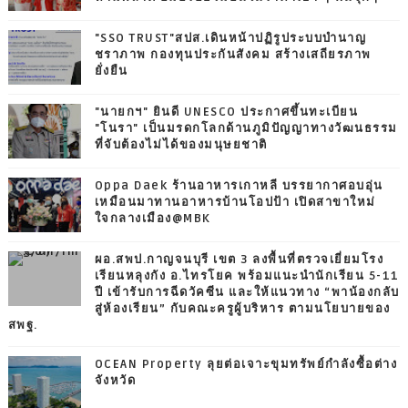
"SSO TRUST"สปส.เดินหน้าปฏิรูประบบบำนาญ
ชราภาพ กองทุนประกันสังคม สร้างเสถียรภาพ
ยั่งยืน
"นายกฯ" ยินดี UNESCO ประกาศขึ้นทะเบียน
"โนรา" เป็นมรดกโลกด้านภูมิปัญญาทางวัฒนธรรม
ที่จับต้องไม่ได้ของมนุษยชาติ
Oppa Daek ร้านอาหารเกาหลี บรรยากาศอบอุ่น
เหมือนมาทานอาหารบ้านโอปป้า เปิดสาขาใหม่
ใจกลางเมือง@MBK
ผอ.สพป.กาญจนบุรี เขต 3 ลงพื้นที่ตรวจเยี่ยมโรง
เรียนหลุงกัง อ.ไทรโยค พร้อมแนะนำนักเรียน 5-11
ปี เข้ารับการฉีดวัคซีน และให้แนวทาง “พาน้องกลับ
สู่ห้องเรียน” กับคณะครูผู้บริหาร ตามนโยบายของ
สพฐ.
OCEAN Property ลุยต่อเจาะขุมทรัพย์กำลังซื้อต่าง
จังหวัด