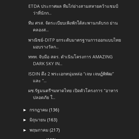
ETDA ประกาศผล ทีมไก่ย่างสามสหายคว้าแชมป์
ว่าที่นักก...
ทีม ศรส. จัดระเบียบเพิงพักใต้สะพานกลับรถ ย่าน
คลองส...
พาณิชย์-DITP ยกระดับมาตรฐานการออกแบบไทย
มอบรางวัลก...
ททท. จับมือ สดร. ดำเนินโครงการ AMAZING
DARK SKY IN...
ISDIN ดึง 2 พระเอกหนุ่มหล่อ “เจษ เจษฎ์พิพัฒ”
และ “...
ผช.รัฐมนตรีฯมหาดไทย เปิดตัวโครงการ “อาหาร
ปลอดภัย ใ...
กรกฎาคม
(136)
►
มิถุนายน
(163)
►
พฤษภาคม
(217)
►