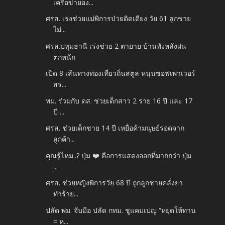
เครือข่ายอง...
ศรส. เร่งช่วยแม่พิการป่วยติดเตียง วัย 61 ลูกชาย
ไม่...
ศรส.ปทุมธานี เร่งช่วย 2 ตายาย บ้านพังหลังฝน
ตกหนัก
เปิด 8 เส้นทางท่องเที่ยวถิ่นสตูล หนุนซอฟเพาเวอร์
สร...
พม. ร่วมกับ ดส. ช่วยเด็กสาว 2 ราย 16 ปี และ 17
ปี ...
ศรส. ช่วยเด็กชาย 14 ปี เหยื่อค้ามนุษย์รอดจาก
ลูกค้า...
คุณรู้ไหม..? ปุ่ม ❤️ คือการแสดงออกที่มากกว่า ปุ่ม
...
ศรส. ช่วยหญิงพิการวัย 68 ปี ถูกลูกชายคลั่งยา
ทำร้าย...
ปลัด พม. จับมือ ปลัด กทม. ชูแคมเปญ “หยุดให้ทาน
= ห...