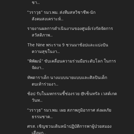
ชา...
“วราวุธ” รมว.พม. ส่งทีมสหวิชาชีพ-นัก
สังคมสงเคราะห์...
รายงานผลการดำเนินงานของศูนย์เร่งรัดจัดการ
สวัสดิภาพ...
The Nine พระราม 9 ชวนมาช้อปและแบ่งปัน
ความสุขในงา...
"พิพัฒน์" ขับเคลื่อนความร่วมมือระดับโลก ในการ
จัดงา...
ทัพดาราเด็ก นางแบบนายแบบและศิลปินเด็ก
ตบเท้าร่วมงา...
ช้อป รับในมหกรรมชี้ช่องรวย @เซ็นทรัล เวสต์เกต
วันท...
“วราวุธ” รมว.พม. เผย สภาพภูมิอากาศ ส่งผลภัย
ธรรมชาต...
ศรส. เชิญชวนเดินหน้าปฏิบัติการพาผู้ป่วยสมอง
เสื่อมก...