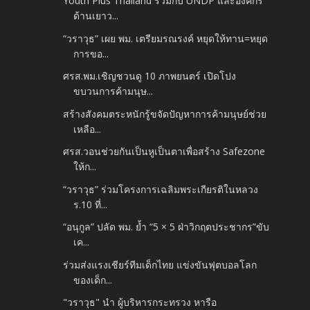
Youth Plus Thailand ร่วมกับ UNDP และองค์กร
ด้านเยาว...
“วราวุธ” เผย พม. เตรียมรณรงค์ หยุดให้ทาน=หยุด
การขอ...
ศรส.พม.เชิญชวนดู 10 ภาพยนตร์ เปิดโปง
ขบวนการค้ามนุษ...
สร้างสังคมตระหนักรู้ขจัดปัญหาการค้ามนุษย์ช่วย
เหลือ...
ศรส.วอนช่วยกันเป็นหูเป็นตาเพื่อสร้าง Safezone
ให้ก...
“วราวุธ” ร่วมโครงการเฉลิมพระเกียรติในหลวง
ร.10 ที่...
“อนุกูล” ปลัด พม. ย้ำ “5 × 5 ฝ่าวิกฤตประชากร”ขับ
เค...
ร่วมส่งแรงเชียร์ทีมเด็กไทย แข่งขันฟุตบอลโลก
ของเด็ก...
"วราวุธ" นำ ผู้บริหารกระทรวง หารือ