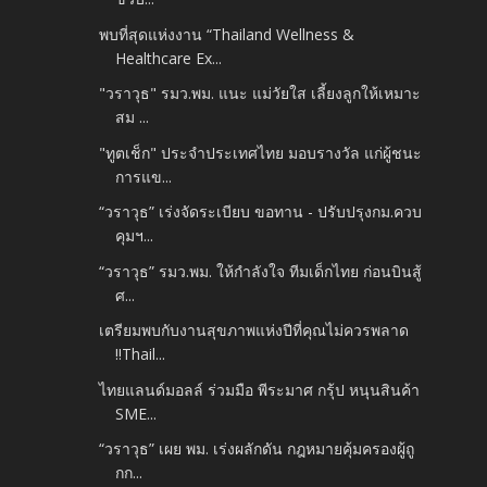
พบที่สุดแห่งงาน “Thailand Wellness &
Healthcare Ex...
"วราวุธ" รมว.พม. แนะ แม่วัยใส เลี้ยงลูกให้เหมาะ
สม ...
"ทูตเช็ก" ประจำประเทศไทย มอบรางวัล แก่ผู้ชนะ
การแข...
“วราวุธ” เร่งจัดระเบียบ ขอทาน - ปรับปรุงกม.ควบ
คุมฯ...
“วราวุธ” รมว.พม. ให้กำลังใจ ทีมเด็กไทย ก่อนบินสู้
ศ...
เตรียมพบกับงานสุขภาพแห่งปีที่คุณไม่ควรพลาด
!!Thail...
ไทยแลนด์มอลล์ ร่วมมือ พีระมาศ กรุ้ป หนุนสินค้า
SME...
“วราวุธ” เผย พม. เร่งผลักดัน กฎหมายคุ้มครองผู้ถู
กก...