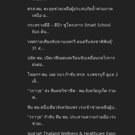
ศรส.พม. ตะลุยช่วยเหลือผู้ประสบภัยน้ำท่วมภาค
เหนือ-อ...
กระทรวงดีอี – ดีป้า ชูโครงการ Smart School
Bus ต้น...
‘เทศกาลเสียงขับขานบทกวี ดนตรีแห่งชาติพันธุ์’
31 ส....
ปลัด พม. เปิดเวทีถอดบทเรียนขับเคลื่อนกลไกการ
ส่งต่อ...
โฆษกฯ พม. เผย รมว.กำชับ ศรส. จ.เพชรบุรี ดูแล 2
เด็...
"วราวุธ" ส่ง ทีมสหวิชาชีพ - พม.จังหวัดภูเก็ต ร่วม
ฟ...
ทีม พม.หนึ่งเดียวจังหวัดแพร่ เร่งเข้าช่วยเหลือผู้ป...
“วราวุธ” กำชับ ทีม พม. ประสานความร่วมมือ เร่ง
ช่วยเ...
จบสวย!! Thailand Wellness & Healthcare Expo