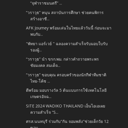
“จุฬาราชมนตรี” ...
“วราวุธ” หนุน สถาบันการศึกษา ช่วยคนพิการ
สร้างอาชี...
AFK Journey พร้อมเล่นในไทยแล้ววันนี้ ก่อนจะมา
พบกับ...
"พัทยา แอร์เวย์ " ฉลองความสำเร็จรับมอบใบรับ
รองผู้...
“วราวุธ” นำ ขรก.พม. กล่าวคำถวายพระพร
ชัยมงคล สมเด็จ...
“วราวุธ” ขอบคุณ ครอบครัวของนักกีฬาทีมชาติ
ไทย-โค้ช ...
ดีพร้อม มอบรางวัล 5 ต้นแบบการใช้เทคโนโลยี
เกษตรอัจฉ...
SITE 2024 WADIKO THAILAND เอ็นไอเอเผย
ความสำเร็จ “S...
ศรส.นนทบุรี ร่วมกับ"กัน จอมพลัง"ช่วยเด็กวัย 12
ขวบ...