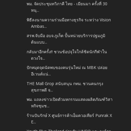
พม. จัดประชุมทวิภาคี ไทย - เมียนมา ครั้งที่ 30
หนุ...
พิธีลงนามความร่วมมือทางธุรกิจ ระหว่าง Vision
Ambas...
สรพ.จับมือ อบจ.ภูเก็ต ปั้นหน่วยบริการปฐมภูมิ
ต้นแบบ...
กลับมาอีกครั้ง!! ชวนช้อปจุใจใกล้ชิดนักกีฬาใน
ดวงใจ...
ปักหมุดจุดนัดพบของคนรุ่นใหม่ ณ MBK ปล่อย
อีเวนต์แน่...
THE Mall Grop สนับสนุน กทม. ชวนคนกรุง
สุขภาพดี จ...
พม. แถลงข่าวเปิดตัวมหกรรมแสดงผลิตภัณฑ์วิสา
หกิจชุมช...
ร้านปันรักษ์ X ศูนย์การค้าเอ็มควอเทียร์ Punrak X
E...