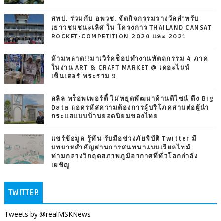
สทป. ร่วมกับ อพวช. จัดกิจกรรมรางวัลสำหรับ
เยาวชนชนะเลิศ ใน โครงการ THAILAND CANSAT
ROCKET-COMPETITION 2020 และ 2021
ห้ามพลาด!!มาเวิร์คช็อปทำงานหัตถกรรม 4 ภาค
ในงาน ART & CRAFT MARKET @ เดอะไนน์
เซ็นเตอร์ พระราม 9
ลลิล พร็อพเพอร์ตี้ ไม่หยุดพัฒนาด้านดีไซน์ ดึง Big
Data ถอดรหัสความต้องการผู้บริโภคสานต่อผู้นำ
กระแสแบบบ้านยอดนิยมของไทย
แชร์ข้อมูล รู้ทัน รับมือช่วงภัยพิบัติ Twitter มี
บทบาทสำคัญผ่านการสนทนาแบบเรียลไทม์
ท่ามกลางวิกฤตสภาพภูมิอากาศที่ทั่วโลกกำลัง
เผชิญ
TWITTER
Tweets by @realMSKNews