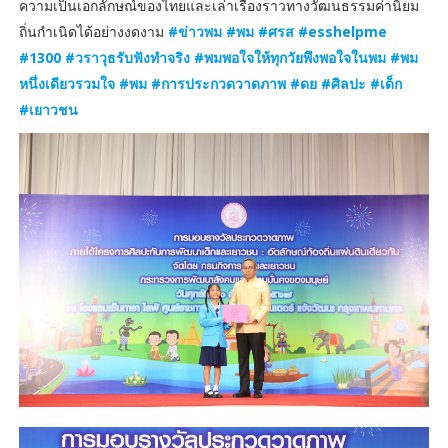
ความเป็นเอกลักษณ์ของไทยและเล่าเรื่องราวทางวัฒนธรรมค่านิยม
ถิ่นกำเนิดได้อย่างงดงาม
#
ข่าวพม #พม #ศรส #esshelpme
#1300 #วราวุธรับฟังทำจริง #พมพอใจให้ทุกวัยพึงพอใจในพม #พม
หนึ่งเดียวรวมใจ #พม #การประกวดวาดภาพ #ดย #ศิลปะ #เด็ก
#เยาวชน