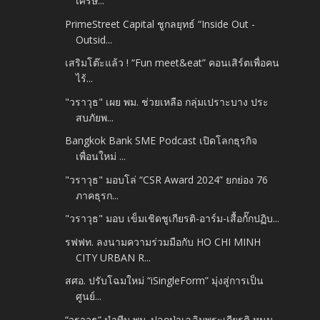
เศรษ...
PrimeStreet Capital ชูกลยุทธ์ “Inside Out -
Outsid...
เสริมโต๊ะแล้ว ! “Fun meet&eat” คอนเสิร์ตเพื่อคน
ไร้...
"วราวุธ" เผย พม. ช่วยเหลือ กลุ่มเปราะบาง ประ
สบภัยพ...
Bangkok Bank SME Podcast เปิดโลกธุรกิจ
เพื่อนใหม่ ...
"วราวุธ" มอบโล่ “CSR Award 2024” ยกย่อง 76
ภาคธุรก...
"วราวุธ" มอบ เข็มเชิดชูเกียรติ-อาร์ม-เสื้อกั๊กปฏิบ...
รฟฟท. ลงนามความร่วมมือกับ HO CHI MINH
CITY URBAN R...
สศอ. ปรับโฉมใหม่ “iSingleForm” มุ่งสู่การเป็น
ศูนย์...
“วราวุธ” นำทีม พม. ปลูกป่าเฉลิมพระเกียรติ หนุน