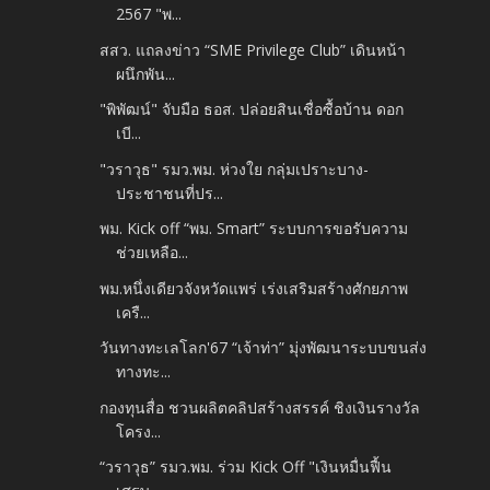
2567 "พ...
สสว. แถลงข่าว “SME Privilege Club” เดินหน้า
ผนึกพัน...
"พิพัฒน์" จับมือ ธอส. ปล่อยสินเชื่อซื้อบ้าน ดอก
เบี...
"วราวุธ" รมว.พม. ห่วงใย กลุ่มเปราะบาง-
ประชาชนที่ปร...
พม. Kick off “พม. Smart” ระบบการขอรับความ
ช่วยเหลือ...
พม.หนึ่งเดียวจังหวัดแพร่ เร่งเสริมสร้างศักยภาพ
เครื...
วันทางทะเลโลก'67 “เจ้าท่า” มุ่งพัฒนาระบบขนส่ง
ทางทะ...
กองทุนสื่อ ชวนผลิตคลิปสร้างสรรค์ ชิงเงินรางวัล
โครง...
“วราวุธ” รมว.พม. ร่วม Kick Off "เงินหมื่นฟื้น