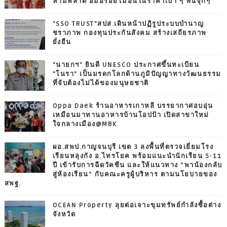
ห้ามพลาด อิ่มอร่อยไม่อั้นในราคาเบา ๆ ฟินจุกๆ
"SSO TRUST"สปส.เดินหน้าปฏิรูประบบบำนาญ
ชราภาพ กองทุนประกันสังคม สร้างเสถียรภาพ
ยั่งยืน
"นายกฯ" ยินดี UNESCO ประกาศขึ้นทะเบียน
"โนรา" เป็นมรดกโลกด้านภูมิปัญญาทางวัฒนธรรม
ที่จับต้องไม่ได้ของมนุษยชาติ
Oppa Daek ร้านอาหารเกาหลี บรรยากาศอบอุ่น
เหมือนมาทานอาหารบ้านโอปป้า เปิดสาขาใหม่
ใจกลางเมือง@MBK
ผอ.สพป.กาญจนบุรี เขต 3 ลงพื้นที่ตรวจเยี่ยมโรง
เรียนหลุงกัง อ.ไทรโยค พร้อมแนะนำนักเรียน 5-11
ปี เข้ารับการฉีดวัคซีน และให้แนวทาง “พาน้องกลับ
สู่ห้องเรียน” กับคณะครูผู้บริหาร ตามนโยบายของ
สพฐ.
OCEAN Property ลุยต่อเจาะขุมทรัพย์กำลังซื้อต่าง
จังหวัด