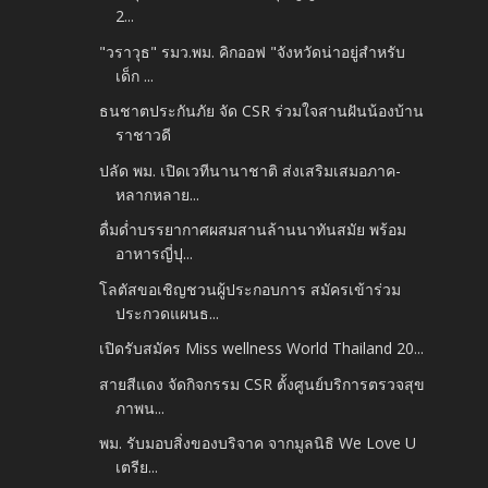
2...
"วราวุธ" รมว.พม. คิกออฟ "จังหวัดน่าอยู่สำหรับ
เด็ก ...
ธนชาตประกันภัย จัด CSR ร่วมใจสานฝันน้องบ้าน
ราชาวดี
ปลัด พม. เปิดเวทีนานาชาติ ส่งเสริมเสมอภาค-
หลากหลาย...
ดื่มด่ำบรรยากาศผสมสานล้านนาทันสมัย พร้อม
อาหารญี่ปุ...
โลตัสขอเชิญชวนผู้ประกอบการ สมัครเข้าร่วม
ประกวดแผนธ...
เปิดรับสมัคร Miss wellness World Thailand 20...
สายสีแดง จัดกิจกรรม CSR ตั้งศูนย์บริการตรวจสุข
ภาพน...
พม. รับมอบสิ่งของบริจาค จากมูลนิธิ We Love U
เตรีย...