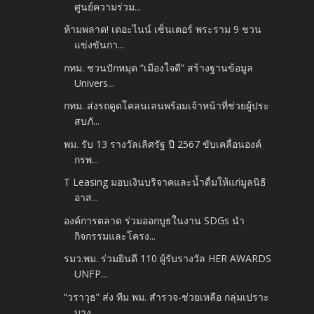
ศูนย์ความร่วม...
ห้ามพลาด! เดอะไนน์ เซ็นเตอร์ พระราม 9 ชวน
แข่งขันกา...
กทม. ชวนปักหมุด “เมืองใจดี” สร้างฐานข้อมูล
Univers...
กทม. ส่งรถดูดโคลนเลนพร้อมเจ้าหน้าที่ช่วยผู้ประ
สบภั...
พม. รับ 13 รางวัลเลิศรัฐ ปี 2567 ขับเคลื่อนองค์
กรพ...
T Leasing มอบเงินบริจาคและน้ำดื่มให้แก่มูลนิธิ
อาส...
องค์การตลาด ร่วมออกบูธในงาน SDGs นำ
กิจกรรมและโครง...
รมว.พม. ร่วมยินดี 110 ผู้รับรางวัล HER AWARDS
UNFP...
“วราวุธ” ส่ง ทีม พม. สำรวจ-ช่วยเหลือ กลุ่มเปราะ
บาง...