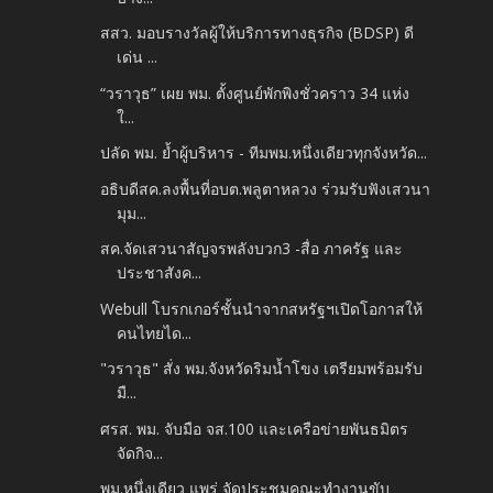
สสว. มอบรางวัลผู้ให้บริการทางธุรกิจ (BDSP) ดี
เด่น ...
“วราวุธ” เผย พม. ตั้งศูนย์พักพิงชั่วคราว 34 แห่ง
ใ...
ปลัด พม. ย้ำผู้บริหาร - ทีมพม.หนึ่งเดียวทุกจังหวัด...
อธิบดีสค.ลงพื้นที่อบต.พลูตาหลวง ร่วมรับฟังเสวนา
มุม...
สค.จัดเสวนาสัญจรพลังบวก3 -สื่อ ภาครัฐ และ
ประชาสังค...
Webull โบรกเกอร์ชั้นนำจากสหรัฐฯเปิดโอกาสให้
คนไทยได...
"วราวุธ" สั่ง พม.จังหวัดริมน้ำโขง เตรียมพร้อมรับ
มื...
ศรส. พม. จับมือ จส.100 และเครือข่ายพันธมิตร
จัดกิจ...
พม.หนึ่งเดียว แพร่ จัดประชุมคณะทำงานขับ