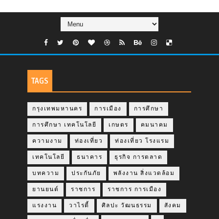
TAGS
กรุงเทพมหานคร
การเมือง
การศึกษา
การศึกษา เทคโนโลยี
เกษตร
คมนาคม
ความงาม
ท่องเที่ยว
ท่องเที่ยว โรงแรม
เทคโนโลยี
ธนาคาร
ธุรกิจ การตลาด
บทความ
ประกันภัย
พลังงาน สิ่งแวดล้อม
ยานยนต์
ราชการ
ราชการ การเมือง
แรงงาน
วาไรตี้
ศิลปะ วัฒนธรรม
สังคม