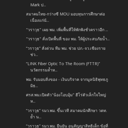
Mark ป...
สมาคมไทย-กว่างซี MOU มอบทุนการศึกษาต่อ
เนื่องแก่นั...
"วราวุธ" เผย พม. เพิ่มพื้นที่ให้พักพิงชั่วคราวอีก ...
"วราวุธ" สั่งเปิดพื้นที่ ของ พม. ให้ผู้ประสบภัยน้ำ...
“วราวุธ” สั่งด่วน ทีม พม. ช่วย ปภ.-จว.เชียงราย
ช่ว...
“LINK Fiber Optic To The Room (FTTR)”
นวัตกรรมล้ำห...
พม. รับมอบสิ่งของ - เงินบริจาค จากมูลนิธิพุทธภู
มิธ...
ศรส.พม.เปิดตัว"น้องโอบอุ้ม" ฮีโร่ตัวเล็กใจใหญ่
ห...
“วราวุธ” รมว.พม. ขึ้นเวที สมาคมนักศึกษา วตท.
ย้ำ น...
“วราวุธ” รมว.พม. ยืนยัน อนุสัญญาสิทธิเด็ก ข้อที่