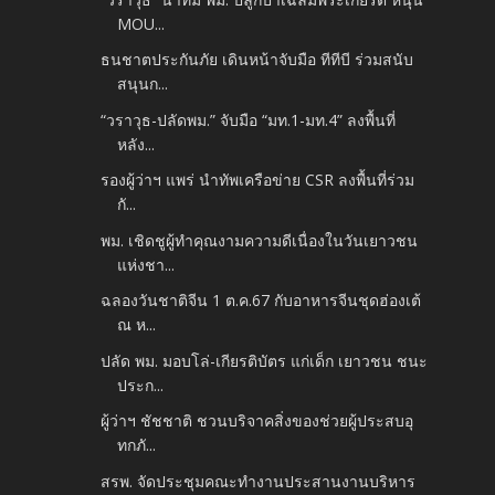
MOU...
ธนชาตประกันภัย เดินหน้าจับมือ ทีทีบี ร่วมสนับ
สนุนก...
“วราวุธ-ปลัดพม.” จับมือ “มท.1-มท.4” ลงพื้นที่
หลัง...
รองผู้ว่าฯ แพร่ นำทัพเครือข่าย CSR ลงพื้นที่ร่วม
กั...
พม. เชิดชูผู้ทำคุณงามความดีเนื่องในวันเยาวชน
แห่งชา...
ฉลองวันชาติจีน 1 ต.ค.67 กับอาหารจีนชุดฮ่องเต้
ณ ห...
ปลัด พม. มอบโล่-เกียรติบัตร แก่เด็ก เยาวชน ชนะ
ประก...
ผู้ว่าฯ ชัชชาติ ชวนบริจาคสิ่งของช่วยผู้ประสบอุ
ทกภั...
สรพ. จัดประชุมคณะทำงานประสานงานบริหาร