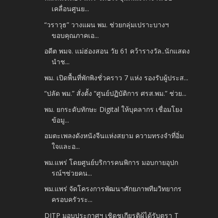
เคลื่อนศูนย...
“วราวุธ” วางแผน พม. ช่วยกลุ่มเปราะบางฯ
ขอบคุณภาคเอ...
อดีต พมจ. แม่ฮ่องสอน วัย 61 คว้ารางวัล..นักแสดง
นำช...
พม. เปิดพื้นที่พักพิงชั่วคราว 7 แห่ง รองรับผู้ประส...
“ปลัด พม.” สั่งตั้ง “ศูนย์ปฏิบัติการ ศรส.พม.” ช่วย...
พม. ยกระดับทักษะ Digital ให้บุคลากร เชื่อมโยง
ข้อมู...
อมตะเพลงดังหนังจีนแห่งสยาม ความทรงจำที่อิ่ม
ใจและอ...
พม.แพร่ โดยศูนย์บริการคนพิการ มอบกายอุปก
รณ์ฯช่วยคน...
พม.แพร่ จัดโครงการพัฒนาศักยภาพทีมวิทยากร
ครอบครัวระ...
DITP มอบประกาศฯ เชิดชูเกียรติผู้ได้รับตรา T